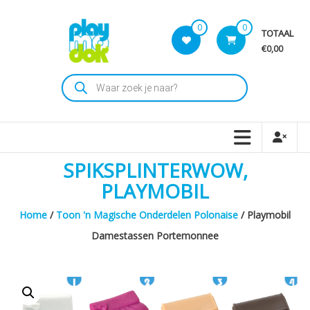
Skip
to
0
0
TOTAAL
content
€0,00
Playmodok
Producten
zoeken
Tweedehands
Playmobil
Speelgoed
en
SPIKSPLINTERWOW,
dromen
voor
PLAYMOBIL
iedereen
Home
/
Toon 'n Magische Onderdelen Polonaise
/ Playmobil
Damestassen Portemonnee