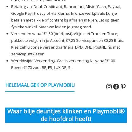
Betaling via iDeal, Creditcard, Bancontact, MisterCash, Paypal,
Google Pay, Trustly of via Klarna. In onze werkplaats kun je
betalen met Tikkie of contant bij afhalen in Rijen. Let op geen
fysieke winkel. Maar we leiden je graag rond.
Verzenden vanaf €1,50 (briefpost). Altijd met Track en Trace,
pakket te volgen in je Account, €7,25 Servicepunt en €8,25 thuis.
Kies zelf uit onze verzendpartners, DPD, DHL, PostNL, nu met
servicepuntkiezer.
Wereldwijde Verzending. Gratis verzending NL vanaf €100.
Boven €170 voor BE, FR, LUX DE, S.
Instagr
Faceb
Pin
HELEMAAL GEK OP PLAYMOBIL!
Waar blije deuntjes klinken en Playmobil®
de hoofdrol heeft!