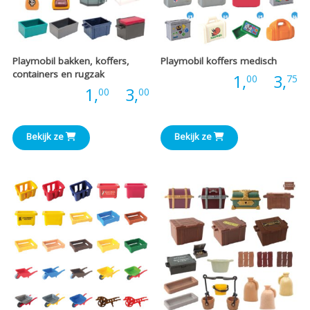
Playmobil bakken, koffers,
Playmobil koffers medisch
containers en rugzak
P
Prijs:
1,
-
3,
00
75
Prijsklasse:
Prijs:
1,
-
3,
00
00
€
€1,00
t
Bekijk ze
Bekijk ze
tot
€
€3,00