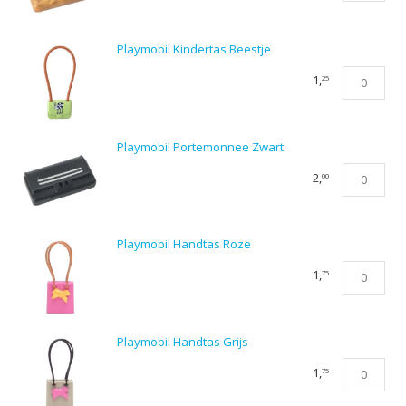
Goud
aantal
Playmobil Kindertas Beestje
Playmobil
1,
25
Kindertas
Beestje
aantal
Playmobil Portemonnee Zwart
Playmobil
2,
00
Portemonn
Zwart
aantal
Playmobil Handtas Roze
Playmobil
1,
75
Handtas
Roze
aantal
Playmobil Handtas Grijs
Playmobil
1,
75
Handtas