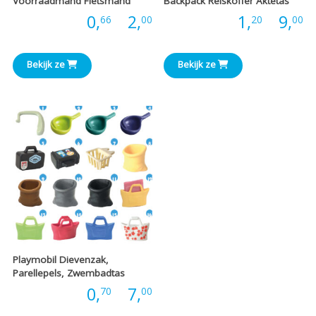
Voorraadmand Fietsmand
Backpack Reiskoffer Aktetas
Prijsklasse:
P
Prijs:
0,
-
2,
Prijs:
1,
-
9,
66
00
20
00
€0,66
€
Bekijk ze
Bekijk ze
tot
t
€2,00
€
Playmobil Dievenzak,
Parellepels, Zwembadtas
Prijsklasse:
Prijs:
0,
-
7,
70
00