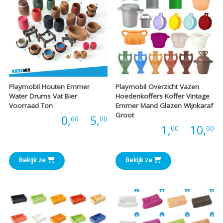
Playmobil Houten Emmer
Playmobil Overzicht Vazen
Water Drums Vat Bier
Hoedenkoffers Koffer Vintage
Voorraad Ton
Emmer Mand Glazen Wijnkaraf
Groot
Prijsklasse:
Prijs:
0,
-
5,
60
00
P
Prijs:
1,
-
10,
00
00
€0,60
€
tot
Bekijk ze
Bekijk ze
t
€5,00
€