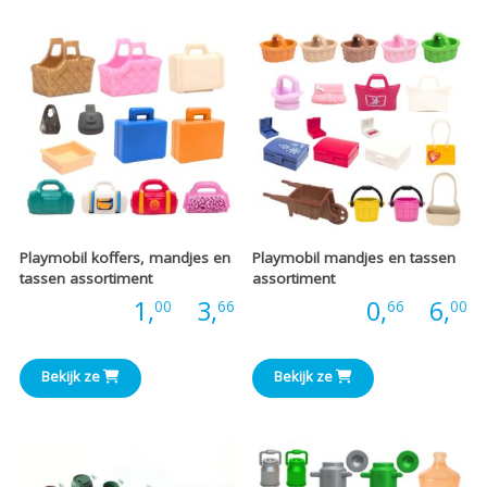
€3,60
€
Playmobil koffers, mandjes en
Playmobil mandjes en tassen
tassen assortiment
assortiment
Prijsklasse:
P
Prijs:
1,
-
3,
Prijs:
0,
-
6,
00
66
66
00
€1,00
€
Bekijk ze
Bekijk ze
tot
t
€3,66
€