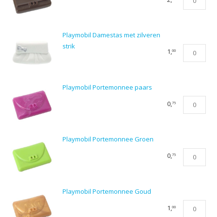
Portemonn
Bruin
aantal
Playmobil Damestas met zilveren
strik
Playmobil
1,
00
Damestas
met
zilveren
Playmobil Portemonnee paars
strik
Playmobil
0,
75
aantal
Portemonn
paars
aantal
Playmobil Portemonnee Groen
Playmobil
0,
75
Portemonn
Groen
aantal
Playmobil Portemonnee Goud
Playmobil
1,
00
Portemonn