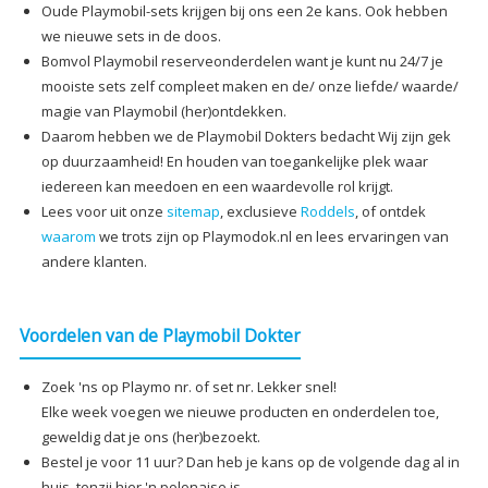
Oude Playmobil-sets krijgen bij ons een 2e kans. Ook hebben
we nieuwe sets in de doos.
Bomvol Playmobil reserveonderdelen want je kunt nu 24/7 je
mooiste sets zelf compleet maken en de/ onze liefde/ waarde/
magie van Playmobil (her)ontdekken.
Daarom hebben we de Playmobil Dokters bedacht Wij zijn gek
op duurzaamheid! En houden van toegankelijke plek waar
iedereen kan meedoen en een waardevolle rol krijgt.
Lees voor uit onze
sitemap
, exclusieve
Roddels
, of ontdek
waarom
we trots zijn op Playmodok.nl en lees ervaringen van
andere klanten.
Voordelen van de Playmobil Dokter
Zoek 'ns op Playmo nr. of set nr. Lekker snel!
Elke week voegen we nieuwe producten en onderdelen toe,
geweldig dat je ons (her)bezoekt.
Bestel je voor 11 uur? Dan heb je kans op de volgende dag al in
huis, tenzij hier 'n polonaise is.