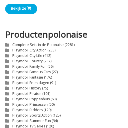
€0,70
Bekijk ze
tot
€7,00
Productenpolonaise
Complete Sets in de Polonaise
(2281)
Playmobil City Action
(233)
Playmobil City Life
(412)
Playmobil Country
(237)
Playmobil Family Fun
(56)
Playmobil Famous Cars
(27)
Playmobil Fantasie
(176)
Playmobil Feestdagen
(91)
Playmobil History
(75)
Playmobil Piraten
(101)
Playmobil Poppenhuis
(63)
Playmobil Prinsessen
(50)
Playmobil Ridders
(129)
Playmobil Sports Action
(125)
Playmobil Summer Fun
(94)
Playmobil TV Series
(120)