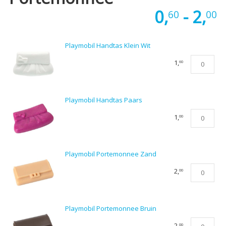
P
0,
-
2,
60
00
€
Playmobil Handtas Klein Wit
t
Playmobil
1,
60
€
Handtas
Klein
Wit
Playmobil Handtas Paars
aantal
Playmobil
1,
00
Handtas
Paars
aantal
Playmobil Portemonnee Zand
Playmobil
2,
00
Portemonn
Zand
aantal
Playmobil Portemonnee Bruin
Playmobil
2,
00