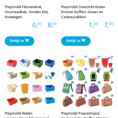
Playmobil Flessenkrat,
Playmobil Overzicht Kisten
Voorraadbak, Houten Kist,
Emmer Koffers Graan en
Kruiwagen
Cadeauzakken
Prijsklasse:
P
Prijs:
0,
-
8,
Prijs:
1,
-
7,
35
00
00
00
€0,35
€
Bekijk ze
Bekijk ze
tot
t
€8,00
€
Playmobil Rieten
Playmobil Paaseimand,