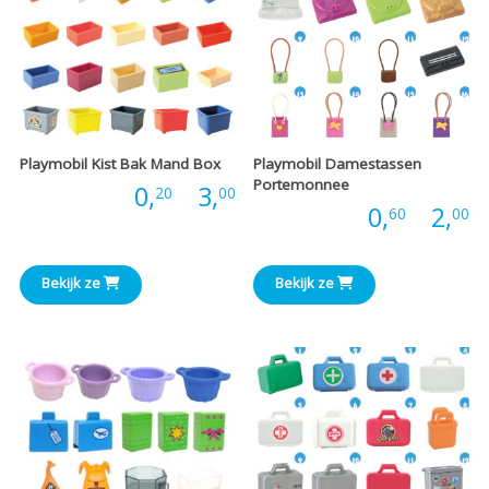
Playmobil Kist Bak Mand Box
Playmobil Damestassen
Portemonnee
Prijsklasse:
Prijs:
0,
-
3,
20
00
P
Prijs:
0,
-
2,
60
00
€0,20
€
tot
Bekijk ze
Bekijk ze
t
€3,00
€