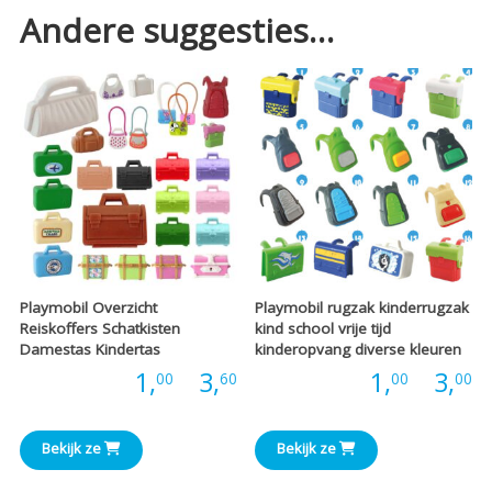
Andere suggesties…
Playmobil Overzicht
Playmobil rugzak kinderrugzak
Reiskoffers Schatkisten
kind school vrije tijd
Damestas Kindertas
kinderopvang diverse kleuren
Prijsklasse:
P
Prijs:
1,
-
3,
Prijs:
1,
-
3,
00
60
00
00
€1,00
€
Bekijk ze
Bekijk ze
tot
t