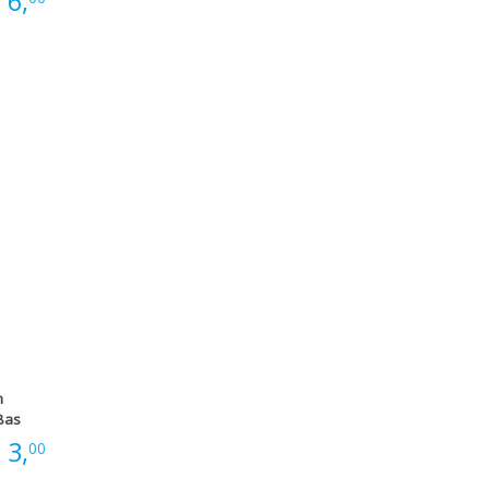
:
6,
n
Bas
:
3,
00