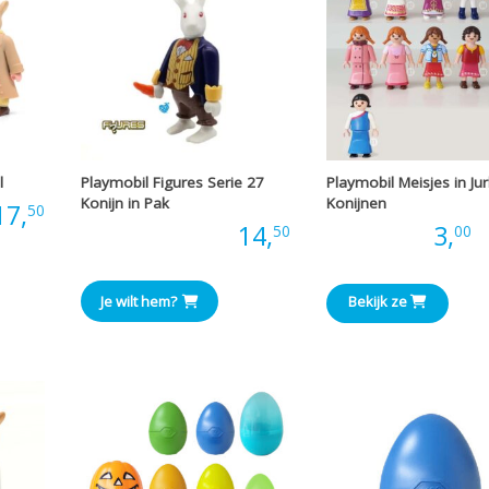
l
Playmobil Figures Serie 27
Playmobil Meisjes in Jur
Konijn in Pak
Konijnen
17,
50
Prijs:
14,
Prijs:
3,
-
50
00
Je wilt hem?
Bekijk ze