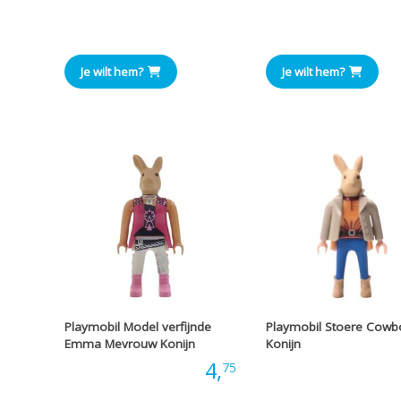
Prijs
Je wilt hem?
Je wilt hem?
Playmobil Model verfijnde
Playmobil Stoere Cowb
Emma Mevrouw Konijn
Konijn
Prijs:
4,
Prijs
75