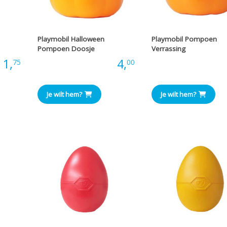
Playmobil Halloween
Playmobil Pompoen
Pompoen Doosje
Verrassing
:
1,
Prijs:
4,
Prijs
75
00
Je wilt hem?
Je wilt hem?