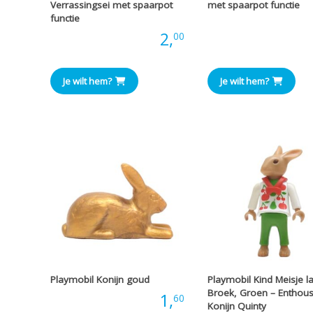
Verrassingsei met spaarpot
met spaarpot functie
functie
Prijs
Prijs:
2,
00
Je wilt hem?
Je wilt hem?
Playmobil Konijn goud
Playmobil Kind Meisje l
Broek, Groen – Enthous
Prijs:
1,
60
Konijn Quinty