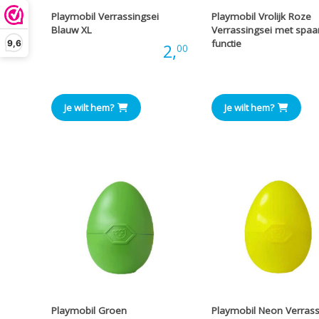
Playmobil Verrassingsei
Playmobil Vrolijk Roze
Blauw XL
Verrassingsei met spaa
functie
9,6
Prijs:
2,
00
Prijs
Je wilt hem?
Je wilt hem?
Playmobil Groen
Playmobil Neon Verrass