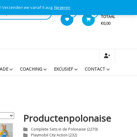
s! Verzenden we vanaf 6 aug.
Negeren
0
0
TOTAAL
€0,00
RADE
COACHING
EXCUSIEF
CONTACT
Productenpolonaise
Complete Sets in de Polonaise
(2270)
Playmobil City Action
(232)