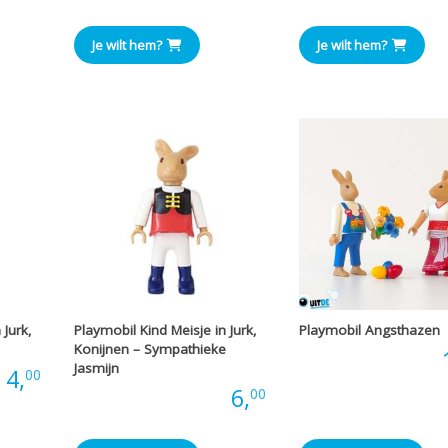
Je wilt hem?
Je wilt hem?
 Jurk,
Playmobil Kind Meisje in Jurk,
Playmobil Angsthazen
Konijnen – Sympathieke
Prijs:
Jasmijn
:
4,
00
Prijs:
6,
00