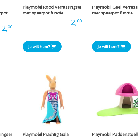
Playmobil Rood Verrassingsei
Playmobil Geel Verrass
rpot
met spaarpot functie
met spaarpot functie
Prijs:
2,
Prijs
00
:
2,
00
Je wilt hem?
Je wilt hem?
ingsei
Playmobil Prachtig Gala
Playmobil Paddenstoel