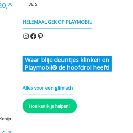
20,
00
DE, S.
HELEMAAL GEK OP PLAYMOBIL!
Instagram
Facebook
Pinterest
Waar blije deuntjes klinken en
Playmobil® de hoofdrol heeft!
Alles voor een glimlach
Hoe kan ik je helpen?
Konijn
00