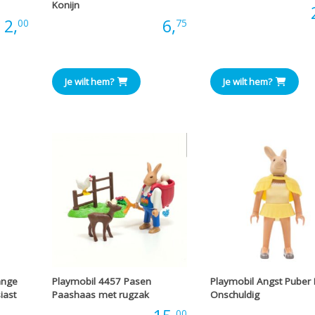
Konijn
Prijs:
:
2,
Prijs:
6,
00
75
Je wilt hem?
Je wilt hem?
ange
Playmobil 4457 Pasen
Playmobil Angst Puber 
iast
Paashaas met rugzak
Onschuldig
00