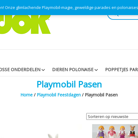
pen! Onze glimlachende Playmobil-magie, geweldige parades en polonaise
Producten
zoeken
OSSE ONDERDELEN
DIEREN POLONAISE
POPPETJES PA
Playmobil Pasen
Home
/
Playmobil Feestdagen
/ Playmobil Pasen