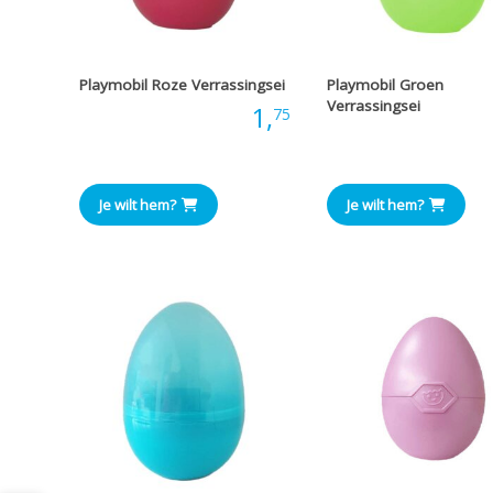
Playmobil Roze Verrassingsei
Playmobil Groen
Verrassingsei
Prijs:
1,
75
Prijs
Je wilt hem?
Je wilt hem?