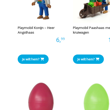
Playmobil Konijn – Heer
Playmobil Paashaas me
Angsthaas
kruiwagen
Prijs:
6,
Prijs:
99
Je wilt hem?
Je wilt hem?