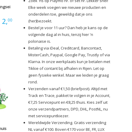
Zoek 'ns op Playmo nr. of set nr. Lekker snel!
ingsei
Elke week voegen we nieuwe producten en
onderdelen toe, geweldig dat je ons
:
2,
00
(her)bezoekt.
Bestel je voor 11 uur? Dan heb je kans op de
volgende dag al in huis, tenzij hier 'n
polonaise is.
Betaling via iDeal, Creditcard, Bancontact,
MisterCash, Paypal, Google Pay, Trustly of via
Klarna. In onze werkplaats kun je betalen met
Tikkie of contant bij afhalen in Rijen. Let op
geen fysieke winkel. Maar we leiden je graag
rond.
Verzenden vanaf €1,50 (briefpost). Altijd met
Track en Trace, pakket te volgen in je Account,
€7,25 Servicepunt en €8,25 thuis. Kies zelf uit
onze verzendpartners, DPD, DHL, PostNL, nu
met servicepuntkiezer.
Wereldwijde Verzending. Gratis verzending
huis
NL vanaf €100. Boven €170 voor BE, FR, LUX