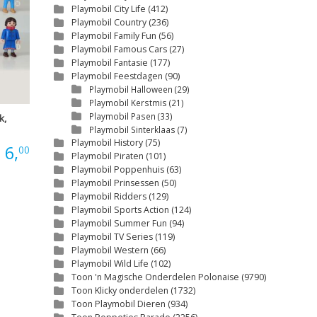
Playmobil City Life
(412)
Playmobil Country
(236)
Playmobil Family Fun
(56)
Playmobil Famous Cars
(27)
Playmobil Fantasie
(177)
Playmobil Feestdagen
(90)
Playmobil Halloween
(29)
Playmobil Kerstmis
(21)
Playmobil Pasen
(33)
k,
Playmobil Sinterklaas
(7)
Playmobil History
(75)
Prijsklasse:
6,
00
Playmobil Piraten
(101)
Playmobil Poppenhuis
(63)
€3,00
Playmobil Prinsessen
(50)
Playmobil Ridders
(129)
tot
Playmobil Sports Action
(124)
Playmobil Summer Fun
(94)
€6,00
Playmobil TV Series
(119)
Playmobil Western
(66)
Playmobil Wild Life
(102)
Toon 'n Magische Onderdelen Polonaise
(9790)
Toon Klicky onderdelen
(1732)
Toon Playmobil Dieren
(934)