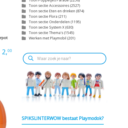
Toon Poppetjes Parade
(2256)
Toon sectie Accessoires
(2527)
Toon sectie Eten en drinken
(874)
Toon sectie Flora
(211)
Toon sectie Onderdelen
(1195)
Toon sectie System X
(630)
Toon sectie Thema's
(1545)
rpot
Werken met Playmobil
(201)
:
2,
00
Producten
zoeken
SPIKSLINTERWOW bestaat Playmodok?