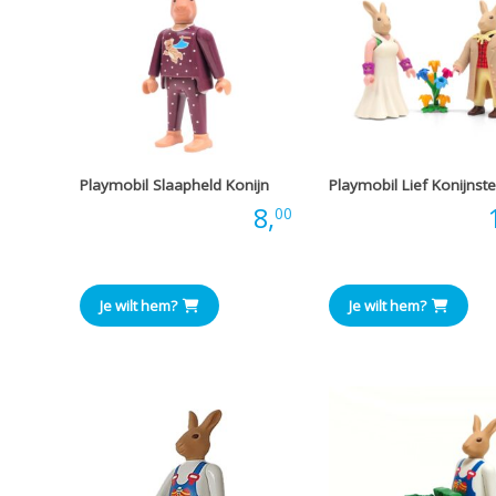
Playmobil Slaapheld Konijn
Playmobil Lief Konijnste
Prijs:
8,
Prijs:
00
Je wilt hem?
Je wilt hem?