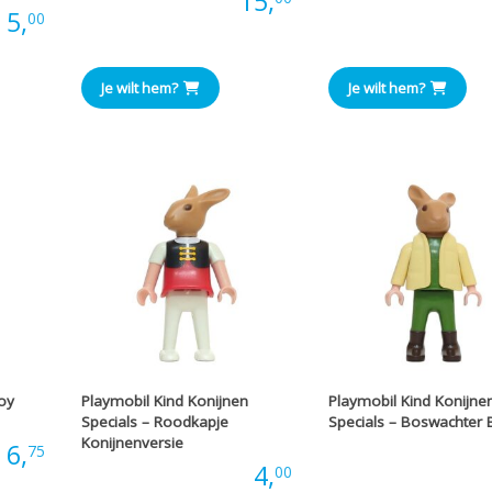
Prijs:
15,
Prijs
:
5,
00
Je wilt hem?
Je wilt hem?
oy
Playmobil Kind Konijnen
Playmobil Kind Konijne
Specials – Roodkapje
Specials – Boswachter 
Konijnenversie
:
6,
Prijs
75
Prijs:
4,
00