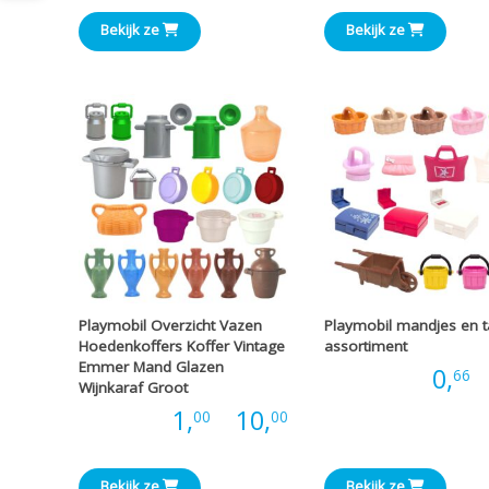
€1,00
Bekijk ze
Bekijk ze
tot
€3,66
Playmobil Overzicht Vazen
Playmobil mandjes en 
Hoedenkoffers Koffer Vintage
assortiment
Emmer Mand Glazen
Prijs:
0,
-
66
Wijnkaraf Groot
Prijsklasse:
Prijs:
1,
-
10,
00
00
€1,00
Bekijk ze
Bekijk ze