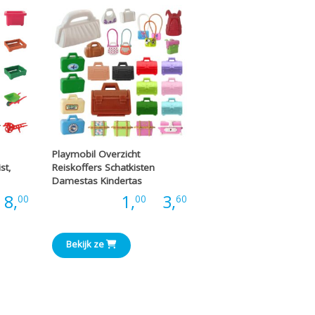
€5,00
Playmobil Overzicht
st,
Reiskoffers Schatkisten
Damestas Kindertas
Prijsklasse:
Prijsklasse:
8,
Prijs:
1,
-
3,
00
00
60
€0,35
€1,00
Bekijk ze
tot
tot
€8,00
€3,60