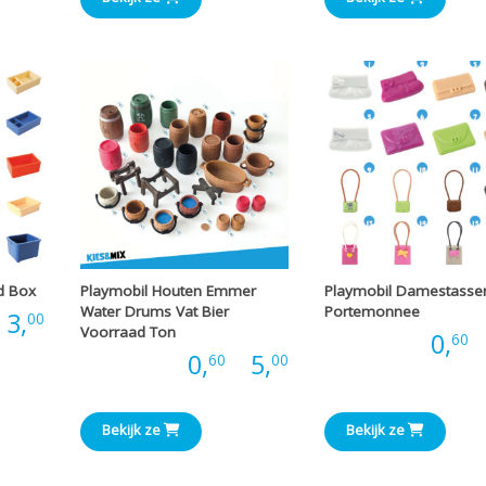
tot
€6,00
€3,00
d Box
Playmobil Houten Emmer
Playmobil Damestasse
Water Drums Vat Bier
Portemonnee
Prijsklasse:
3,
00
Voorraad Ton
Prijs:
0,
-
60
Prijsklasse:
Prijs:
0,
-
5,
60
00
€0,20
€0,60
tot
Bekijk ze
Bekijk ze
tot
€3,00