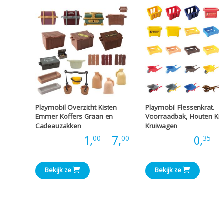
Playmobil Overzicht Kisten
Playmobil Flessenkrat,
Emmer Koffers Graan en
Voorraadbak, Houten Ki
Cadeauzakken
Kruiwagen
Prijsklasse:
Prijs:
1,
-
7,
Prijs:
0,
-
00
00
35
€1,00
Bekijk ze
Bekijk ze
tot
€7,00