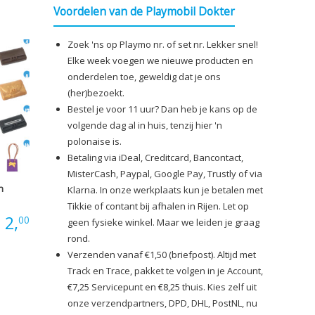
Voordelen van de Playmobil Dokter
€3,00
Zoek 'ns op Playmo nr. of set nr. Lekker snel!
Elke week voegen we nieuwe producten en
onderdelen toe, geweldig dat je ons
(her)bezoekt.
Bestel je voor 11 uur? Dan heb je kans op de
volgende dag al in huis, tenzij hier 'n
polonaise is.
Betaling via iDeal, Creditcard, Bancontact,
MisterCash, Paypal, Google Pay, Trustly of via
n
Klarna. In onze werkplaats kun je betalen met
Tikkie of contant bij afhalen in Rijen. Let op
Prijsklasse:
2,
00
geen fysieke winkel. Maar we leiden je graag
rond.
€0,60
Verzenden vanaf €1,50 (briefpost). Altijd met
Track en Trace, pakket te volgen in je Account,
tot
€7,25 Servicepunt en €8,25 thuis. Kies zelf uit
onze verzendpartners, DPD, DHL, PostNL, nu
€2,00