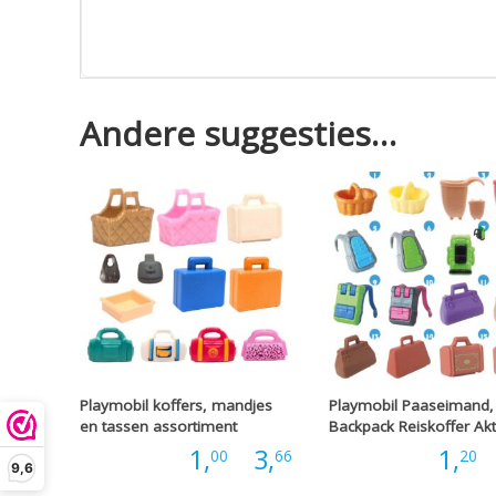
Andere suggesties…
Playmobil koffers, mandjes
Playmobil Paaseimand,
en tassen assortiment
Backpack Reiskoffer Ak
Prijsklasse:
Prijs:
1,
-
3,
Prijs:
1,
-
00
66
20
9,6