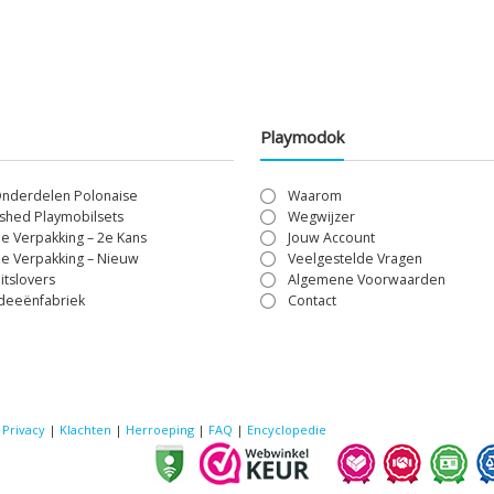
Playmodok
Onderdelen Polonaise
Waarom
shed Playmobilsets
Wegwijzer
le Verpakking – 2e Kans
Jouw Account
le Verpakking – Nieuw
Veelgestelde Vragen
itslovers
Algemene Voorwaarden
Ideeënfabriek
Contact
|
Privacy
|
Klachten
|
Herroeping
|
FAQ
|
Encyclopedie