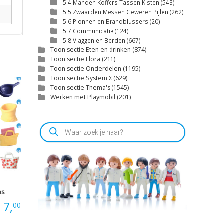
5.4 Manden Koffers Tassen Kisten
(543)
5.5 Zwaarden Messen Geweren Pijlen
(262)
5.6 Pionnen en Brandblussers
(20)
5.7 Communicatie
(124)
5.8 Vlaggen en Borden
(667)
Toon sectie Eten en drinken
(874)
Toon sectie Flora
(211)
Toon sectie Onderdelen
(1195)
Toon sectie System X
(629)
Toon sectie Thema's
(1545)
Werken met Playmobil
(201)
Producten
zoeken
as
Prijsklasse:
7,
00