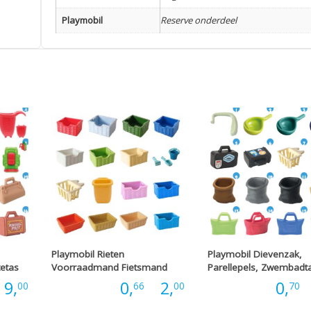
Playmobil
Reserve onderdeel
Playmobil Rieten
Playmobil Dievenzak,
tetas
Voorraadmand Fietsmand
Parellepels, Zwembadt
Prijsklasse:
Prijsklasse:
9,
Prijs:
0,
-
2,
Prijs:
0,
-
00
66
00
70