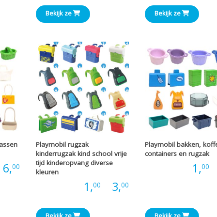
€1,20
€0,66
Bekijk ze
Bekijk ze
tot
tot
€9,00
€2,00
tassen
Playmobil rugzak
Playmobil bakken, koff
kinderrugzak kind school vrije
containers en rugzak
tijd kinderopvang diverse
Prijsklasse:
6,
Prijs:
1,
-
00
00
kleuren
Prijsklasse:
Prijs:
1,
-
3,
00
00
€0,66
€1,00
tot
Bekijk ze
Bekijk ze