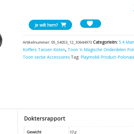
Playmobil
Je wilt hem?
Portemonnee
Zwart
Categorieën:
5.4 Ma
Artikelnummer:
05_54053_12_30644973
aantal
Koffers Tassen Kisten
,
Toon 'n Magische Onderdelen Pol
Toon sectie Accessoires
Tag:
Playmobil-Product-Polonai
Doktersrapport
Gewicht
10 g