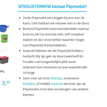
€0,70
SPIKSLINTERWOW bestaat Playmodok?
tot
Oude Playmobil-sets krijgen bij ons een 2e
€7,00
kans. Ook hebben we nieuwe sets in de doos.
Bomvol Playmobil reserveonderdelen want je
kunt nu 24/7 je mooiste sets zelf compleet
maken en de/ onze liefde/ waarde/ magie
van Playmobil (her)ontdekken.
Daarom hebben we de Playmobil Dokters
bedacht Wij zijn gek op duurzaamheid! En
houden van toegankelijke plek waar
iedereen kan meedoen en een waardevolle
ers,
rol krijgt.
Lees voor uit onze
sitemap
, exclusieve
Prijsklasse:
3,
00
Roddels
, of ontdek
waarom
we trots zijn op
Playmodok.nl en lees ervaringen van andere
€1,00
klanten.
tot