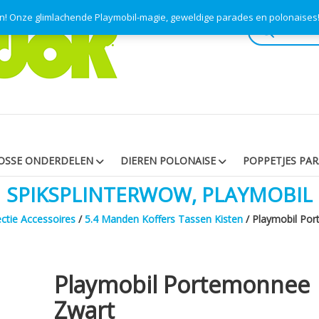
en! Onze glimlachende Playmobil-magie, geweldige parades en polonaise
Producten
zoeken
OSSE ONDERDELEN
DIEREN POLONAISE
POPPETJES PA
SPIKSPLINTERWOW, PLAYMOBIL
ctie Accessoires
/
5.4 Manden Koffers Tassen Kisten
/ Playmobil Po
Playmobil Portemonnee
Zwart