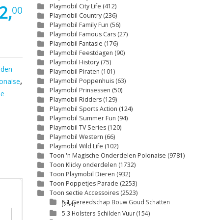
2,
Playmobil City Life
(412)
00
Playmobil Country
(236)
Playmobil Family Fun
(56)
Playmobil Famous Cars
(27)
Playmobil Fantasie
(176)
Playmobil Feestdagen
(90)
Playmobil History
(75)
nden
Playmobil Piraten
(101)
onaise
,
Playmobil Poppenhuis
(63)
Playmobil Prinsessen
(50)
se
Playmobil Ridders
(129)
Playmobil Sports Action
(124)
Playmobil Summer Fun
(94)
Playmobil TV Series
(120)
Playmobil Western
(66)
Playmobil Wild Life
(102)
Toon 'n Magische Onderdelen Polonaise
(9781)
Toon Klicky onderdelen
(1732)
Toon Playmobil Dieren
(932)
Toon Poppetjes Parade
(2253)
Toon sectie Accessoires
(2523)
5.1 Gereedschap Bouw Goud Schatten
(254)
5.3 Holsters Schilden Vuur
(154)