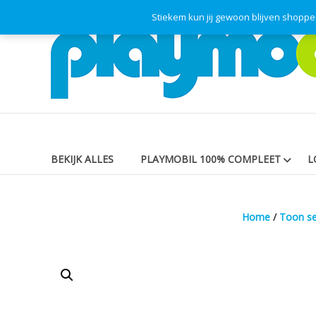
Skip
Stiekem kun jij gewoon blijven shopp
Playmodok
to
content
Tweedehands
Playmobil
Speelgoed
en
dromen
voor
iedereen
BEKIJK ALLES
PLAYMOBIL 100% COMPLEET
L
Home
/
Toon se