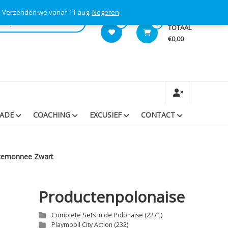
s! Verzenden we vanaf 11 aug.
Negeren
0
0
TOTAAL
€0,00
RADE
COACHING
EXCUSIEF
CONTACT
rtemonnee Zwart
Productenpolonaise
Complete Sets in de Polonaise
(2271)
Playmobil City Action
(232)