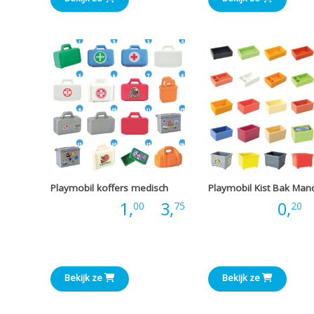
tot
€10,00
Playmobil koffers medisch
Playmobil Kist Bak Man
Prijsklasse:
Prijs:
1,
-
3,
Prijs:
0,
-
00
75
20
€1,00
tot
Bekijk ze
Bekijk ze
€3,75