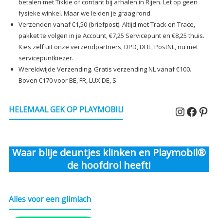
betalen met Tikkie of contant bij afhalen in Rijen. Let op geen
fysieke winkel. Maar we leiden je graag rond.
Verzenden vanaf €1,50 (briefpost). Altijd met Track en Trace,
pakket te volgen in je Account, €7,25 Servicepunt en €8,25 thuis.
Kies zelf uit onze verzendpartners, DPD, DHL, PostNL, nu met
servicepuntkiezer.
Wereldwijde Verzending. Gratis verzending NL vanaf €100.
Boven €170 voor BE, FR, LUX DE, S.
Instagr
Faceb
Pin
HELEMAAL GEK OP PLAYMOBIL!
Waar blije deuntjes klinken en Playmobil®
de hoofdrol heeft!
Alles voor een glimlach