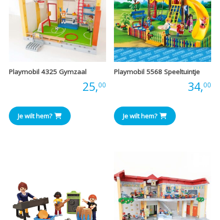
Playmobil 4325 Gymzaal
Playmobil 5568 Speeltuintje
Prijs:
25,
Prijs:
34,
00
00
Je wilt hem?
Je wilt hem?