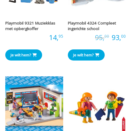
Playmobil 9321 Muziekklas
Playmobil 4324 Compleet
met opbergkoffer
ingerichte school
Oorspr
H
Prijs:
14,
Prijs:
95,
93,
95
00
00
prijs
pr
Je wilt hem?
Je wilt hem?
was:
is
€95,00
€