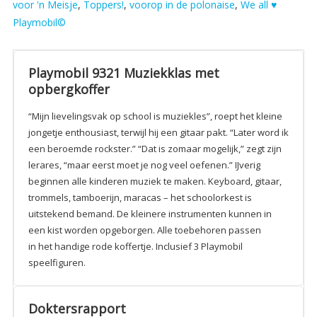
voor 'n Meisje
,
Toppers!
,
voorop in de polonaise
,
We all ♥
Playmobil©
Playmobil 9321 Muziekklas met
opbergkoffer
“Mijn lievelingsvak op school is muziekles”, roept het kleine
jongetje enthousiast, terwijl hij een gitaar pakt. “Later word ik
een beroemde rockster.” “Dat is zomaar mogelijk,” zegt zijn
lerares, “maar eerst moet je nog veel oefenen.” IJverig
beginnen alle kinderen muziek te maken. Keyboard, gitaar,
trommels, tamboerijn, maracas – het schoolorkest is
uitstekend bemand. De kleinere instrumenten kunnen in
een kist worden opgeborgen. Alle toebehoren passen
in het handige rode koffertje. Inclusief 3 Playmobil
speelfiguren.
Doktersrapport