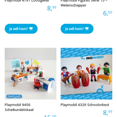
Playmobil 4791 Loodgieter
Playmobil Figures Serie 15 –
Wetenschapper
Prijs:
8,
99
Prijs:
6,
00
Je wilt hem?
Je wilt hem?
Playmobil 9456
Playmobil 4329 Schoolorkest
Scheikundelokaal
Prijs:
8,
99
00