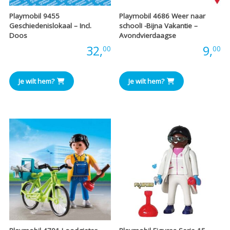
Playmobil 9455
Playmobil 4686 Weer naar
Geschiedenislokaal – Incl.
school! -Bijna Vakantie –
Doos
Avondvierdaagse
Prijs:
32,
Prijs:
9,
00
00
Je wilt hem?
Je wilt hem?