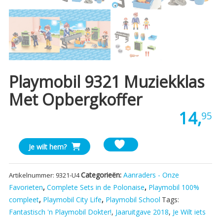
Playmobil 9321 Muziekklas
Met Opbergkoffer
14,
95
Playmobil
Je wilt hem?
9321
Muziekklas
Categorieën:
Aanraders - Onze
Artikelnummer:
9321-U4
met
Favorieten
,
Complete Sets in de Polonaise
,
Playmobil 100%
opbergkoffer
compleet
,
Playmobil City Life
,
Playmobil School
Tags:
aantal
Fantastisch 'n Playmobil Dokter!
,
Jaaruitgave 2018
,
Je Wilt iets