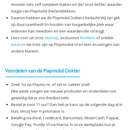
mooiste sets zelf compleet maken en de/ onze liefde/ waarde/
magie van Playmobil (her)ontdekken.
Daarom hebben we de Playmobil Dokters bedacht Wij zijn gek
op duurzaamheid! En houden van toegankelijke plek waar
iedereen kan meedoen en een waardevolle rol krijgt.
Lees voor uit onze
sitemap
, exclusieve
Roddels
, of ontdek
waarom
we trots zijn op Playmodok.nl en lees ervaringen van
andere klanten.
Voordelen van de Playmobil Dokter
Zoek 'ns op Playmo nr. of set nr. Lekker snel!
Elke week voegen we nieuwe producten en onderdelen toe,
geweldig dat je ons (her)bezoekt.
Bestel je voor 11 uur? Dan heb je kans op de volgende dag al in
huis, tenzij hier 'n polonaise is.
Betaling via iDeal, Creditcard, Bancontact, MisterCash, Paypal,
Google Pay, Trustly of via Klarna. In onze werkplaats kun je