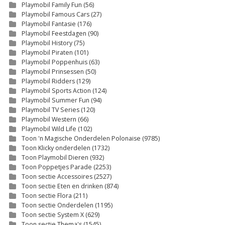
Playmobil Family Fun
(56)
Playmobil Famous Cars
(27)
Playmobil Fantasie
(176)
Playmobil Feestdagen
(90)
Playmobil History
(75)
Playmobil Piraten
(101)
Playmobil Poppenhuis
(63)
Playmobil Prinsessen
(50)
Playmobil Ridders
(129)
Playmobil Sports Action
(124)
Playmobil Summer Fun
(94)
Playmobil TV Series
(120)
Playmobil Western
(66)
Playmobil Wild Life
(102)
Toon 'n Magische Onderdelen Polonaise
(9785)
Toon Klicky onderdelen
(1732)
Toon Playmobil Dieren
(932)
Toon Poppetjes Parade
(2253)
Toon sectie Accessoires
(2527)
Toon sectie Eten en drinken
(874)
Toon sectie Flora
(211)
Toon sectie Onderdelen
(1195)
Toon sectie System X
(629)
Toon sectie Thema's
(1545)