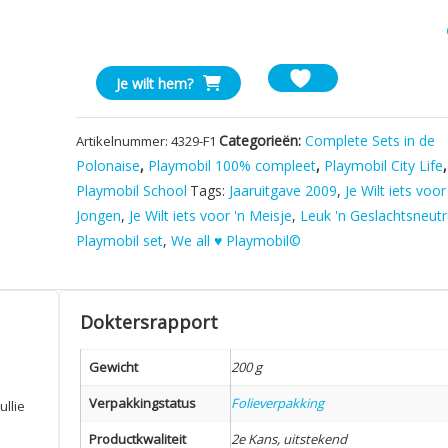
Playmobil
Je wilt hem?
4329
Schoolorkest
Categorieën:
Complete Sets in de
Artikelnummer:
4329-F1
aantal
Polonaise
,
Playmobil 100% compleet
,
Playmobil City Life
,
Playmobil School
Tags:
Jaaruitgave 2009
,
Je Wilt iets voor
Jongen
,
Je Wilt iets voor 'n Meisje
,
Leuk 'n Geslachtsneutr
Playmobil set
,
We all ♥ Playmobil©
Doktersrapport
Gewicht
200 g
Verpakkingstatus
Folieverpakking
ullie
Productkwaliteit
2e Kans, uitstekend