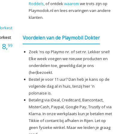
Roddels
, of ontdek
waarom
we trots zijn op
Playmodok.nl en lees ervaringen van andere
klanten.
Voordelen van de Playmobil Dokter
orkest
:
8,
99
Zoek 'ns op Playmo nr. of set nr. Lekker snel!
Elke week voegen we nieuwe producten en
onderdelen toe, geweldig dat je ons
(her)bezoekt.
Bestel je voor 11 uur? Dan heb je kans op de
volgende dag al in huis, tenzij hier 'n
polonaise is.
Betaling via iDeal, Creditcard, Bancontact,
MisterCash, Paypal, Google Pay, Trustly of via
Klarna. In onze werkplaats kun je betalen met
Tikkie of contant bij afhalen in Rijen. Let op
geen fysieke winkel. Maar we leiden je graag