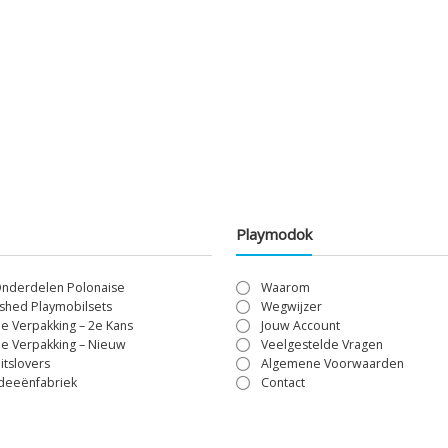
Playmodok
Onderdelen Polonaise
Waarom
shed Playmobilsets
Wegwijzer
le Verpakking – 2e Kans
Jouw Account
le Verpakking – Nieuw
Veelgestelde Vragen
itslovers
Algemene Voorwaarden
Ideeënfabriek
Contact