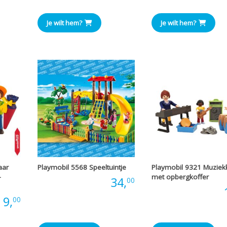
Je wilt hem?
Je wilt hem?
aar
Playmobil 5568 Speeltuintje
Playmobil 9321 Muziek
–
met opbergkoffer
Prijs:
34,
00
Prijs:
:
9,
00