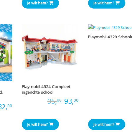
Je wilt hem?
Je wilt hem?
Playmobil 4329 School
Prijs
Playmobil 4324 Compleet
l.
ingerichte school
Oorspronkelijke
Huidige
Prijs:
95,
93,
00
00
32,
00
prijs
prijs
was:
is:
Je wilt hem?
Je wilt hem?