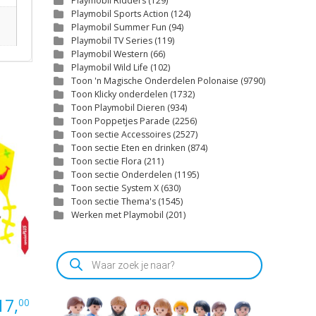
Playmobil Ridders
(129)
Playmobil Sports Action
(124)
Playmobil Summer Fun
(94)
Playmobil TV Series
(119)
Playmobil Western
(66)
Playmobil Wild Life
(102)
Toon 'n Magische Onderdelen Polonaise
(9790)
Toon Klicky onderdelen
(1732)
Toon Playmobil Dieren
(934)
Toon Poppetjes Parade
(2256)
Toon sectie Accessoires
(2527)
Toon sectie Eten en drinken
(874)
Toon sectie Flora
(211)
Toon sectie Onderdelen
(1195)
Toon sectie System X
(630)
Toon sectie Thema's
(1545)
Werken met Playmobil
(201)
Producten
zoeken
17,
00