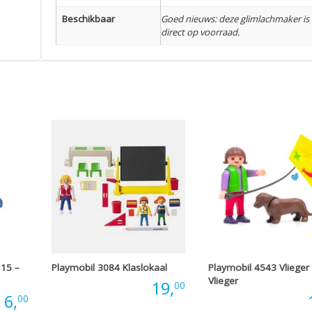
Beschikbaar
Goed nieuws: deze glimlachmaker is
direct op voorraad.
 15 –
Playmobil 3084 Klaslokaal
Playmobil 4543 Vlieger
Vlieger
Prijs:
19,
00
:
6,
Prijs:
00