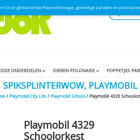
pen! Onze glimlachende Playmobil-magie, geweldige parades en polonaise
Producten
zoeken
OSSE ONDERDELEN
DIEREN POLONAISE
POPPETJES PA
SPIKSPLINTERWOW, PLAYMOBIL
me
/
Playmobil City Life
/
Playmobil School
/ Playmobil 4329 Schoolor
Playmobil 4329
Schoolorkest