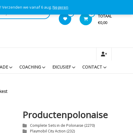
s! Verzenden we vanaf 6 aug.
Negeren
0
0
TOTAAL
€0,00
RADE
COACHING
EXCUSIEF
CONTACT
kest
Productenpolonaise
Complete Sets in de Polonaise
(2270)
Playmobil City Action
(232)