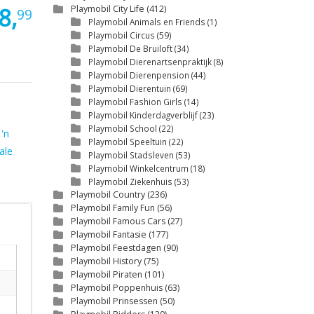
8,
Playmobil City Life
(412)
99
Playmobil Animals en Friends
(1)
Playmobil Circus
(59)
Playmobil De Bruiloft
(34)
Playmobil Dierenartsenpraktijk
(8)
Playmobil Dierenpension
(44)
Playmobil Dierentuin
(69)
Playmobil Fashion Girls
(14)
Playmobil Kinderdagverblijf
(23)
Playmobil School
(22)
 'n
Playmobil Speeltuin
(22)
ale
Playmobil Stadsleven
(53)
Playmobil Winkelcentrum
(18)
Playmobil Ziekenhuis
(53)
Playmobil Country
(236)
Playmobil Family Fun
(56)
Playmobil Famous Cars
(27)
Playmobil Fantasie
(177)
Playmobil Feestdagen
(90)
Playmobil History
(75)
Playmobil Piraten
(101)
Playmobil Poppenhuis
(63)
Playmobil Prinsessen
(50)