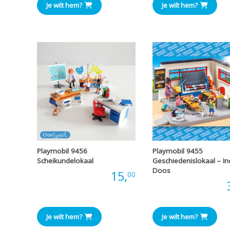
Je wilt hem?
Je wilt hem?
Playmobil 9456
Playmobil 9455
Scheikundelokaal
Geschiedenislokaal – Inc
Doos
Prijs:
15,
00
Prijs:
Je wilt hem?
Je wilt hem?