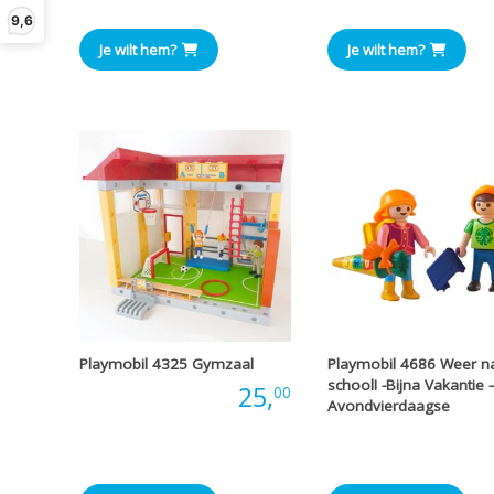
9,6
Je wilt hem?
Je wilt hem?
Playmobil 4325 Gymzaal
Playmobil 4686 Weer n
school! -Bijna Vakantie 
Prijs:
25,
00
Avondvierdaagse
Prijs