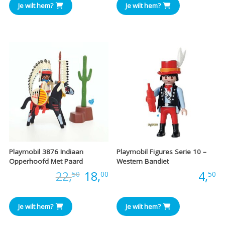
Je wilt hem?
Je wilt hem?
Playmobil 3876 Indiaan
Playmobil Figures Serie 10 –
Opperhoofd Met Paard
Western Bandiet
Oorspronkelijke
Huidige
Prijs:
22,
18,
Prijs:
4,
50
00
50
prijs
prijs
Je wilt hem?
Je wilt hem?
was:
is: