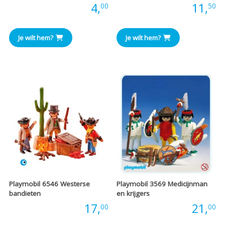
Prijs:
4,
Prijs:
11,
00
50
Je wilt hem?
Je wilt hem?
Playmobil 6546 Westerse
Playmobil 3569 Medicijnman
bandieten
en krijgers
Prijs:
17,
Prijs:
21,
00
00