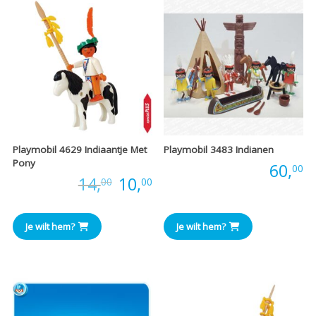
Playmobil 4629 Indiaantje Met
Playmobil 3483 Indianen
Pony
Prijs:
60,
00
Oorspronkelijke
Huidige
Prijs:
14,
10,
00
00
prijs
prijs
Je wilt hem?
Je wilt hem?
was:
is:
€14,00.
€10,00.