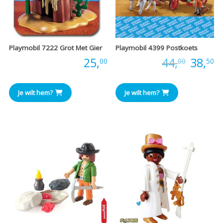
Playmobil 7222 Grot Met Gier
Playmobil 4399 Postkoets
Oorspr
H
Prijs:
25,
Prijs:
44,
38,
00
00
50
prijs
pr
Je wilt hem?
Je wilt hem?
was:
is
€44,00
€