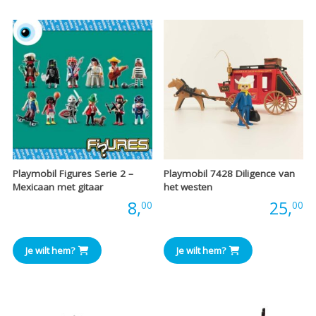
Playmobil Figures Serie 2 –
Playmobil 7428 Diligence van
Mexicaan met gitaar
het westen
Prijs:
8,
Prijs:
25,
00
00
Je wilt hem?
Je wilt hem?