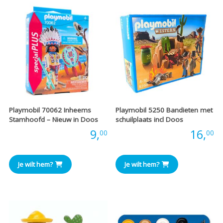
Playmobil 70062 Inheems
Playmobil 5250 Bandieten met
Stamhoofd – Nieuw in Doos
schuilplaats incl Doos
Prijs:
9,
Prijs:
16,
00
00
Je wilt hem?
Je wilt hem?