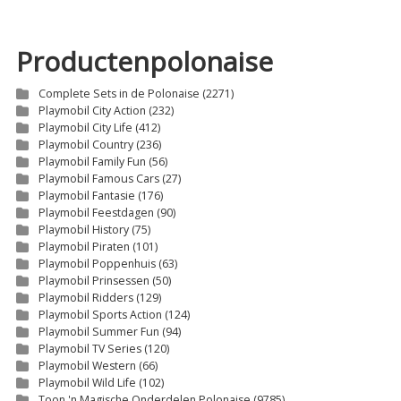
€22,50.
€18,00.
Productenpolonaise
Complete Sets in de Polonaise
(2271)
Playmobil City Action
(232)
Playmobil City Life
(412)
Playmobil Country
(236)
Playmobil Family Fun
(56)
Playmobil Famous Cars
(27)
Playmobil Fantasie
(176)
Playmobil Feestdagen
(90)
Playmobil History
(75)
Playmobil Piraten
(101)
Playmobil Poppenhuis
(63)
Playmobil Prinsessen
(50)
Playmobil Ridders
(129)
Playmobil Sports Action
(124)
Playmobil Summer Fun
(94)
Playmobil TV Series
(120)
Playmobil Western
(66)
Playmobil Wild Life
(102)
Toon 'n Magische Onderdelen Polonaise
(9785)