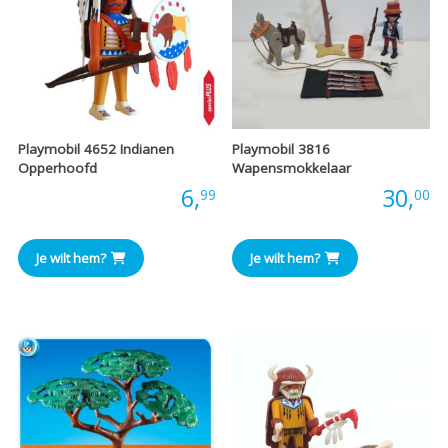
Playmobil 4652 Indianen
Playmobil 3816
Opperhoofd
Wapensmokkelaar
Prijs:
6,
Prijs:
30,
99
00
Je wilt hem?
Je wilt hem?