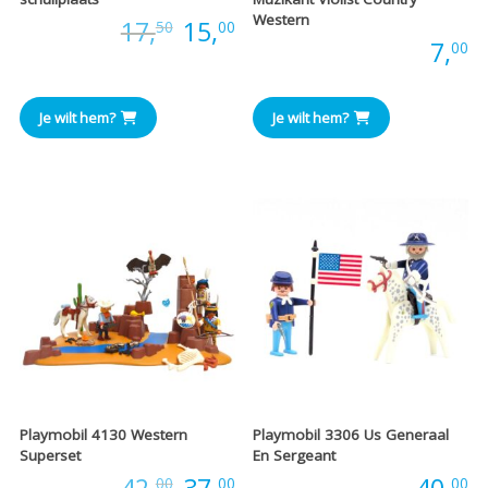
Western
Oorspronkelijke
Huidige
Prijs:
17,
15,
50
00
Prijs:
7,
00
prijs
prijs
was:
is:
Je wilt hem?
Je wilt hem?
€17,50.
€15,00.
Playmobil 4130 Western
Playmobil 3306 Us Generaal
Superset
En Sergeant
Oorspronkelijke
Huidige
Prijs:
42,
37,
Prijs:
40,
00
00
00