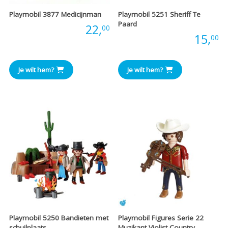
Playmobil 3877 Medicijnman
Playmobil 5251 Sheriff Te
Paard
Prijs:
22,
00
Prijs:
15,
00
Je wilt hem?
Je wilt hem?
Playmobil 5250 Bandieten met
Playmobil Figures Serie 22
schuilplaats
Muzikant Violist Country