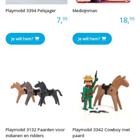
Playmobil 3394 Pelsjager
Medicijnman
Prijs:
7,
Prijs:
18,
99
99
Je wilt hem?
Je wilt hem?
Playmobil 3132 Paarden voor
Playmobil 3342 Cowboy met
indianen en ridders
paard