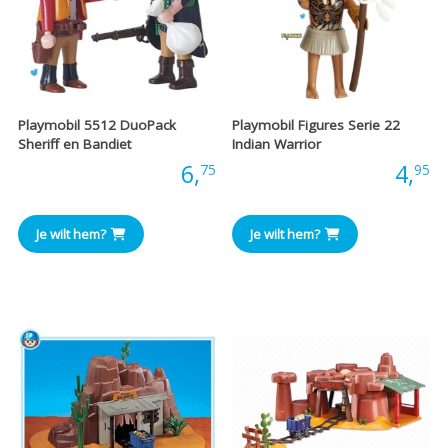
Playmobil 5512 DuoPack
Playmobil Figures Serie 22
Sheriff en Bandiet
Indian Warrior
Prijs:
6,
Prijs:
4,
75
95
Je wilt hem?
Je wilt hem?