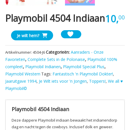
Playmobil 4504 Indiaan
10,
00
Playmobil
Je wilt hem?
4504
Indiaan
Categorieën:
Aanraders - Onze
Artikelnummer:
4504-J6
aantal
Favorieten
,
Complete Sets in de Polonaise
,
Playmobil 100%
compleet
,
Playmobil Indianen
,
Playmobil Special Plus
,
Playmobil Western
Tags:
Fantastisch 'n Playmobil Dokter!
,
Jaaruitgave 1994
,
Je Wilt iets voor 'n Jongen
,
Toppers!
,
We all ♥
Playmobil©
Playmobil 4504 Indiaan
Deze dappere Playmobil indiaan bewaakt het indianendorp
dag en nacht tegen de cowboys. Inclusief dolk en geweer.