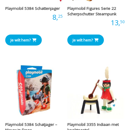
Playmobil 5384 Schattenjager
Playmobil Figures Serie 22
Scherpschutter Steampunk
Prijs:
8,
25
Prijs:
13,
50
Je wilt hem?
Je wilt hem?
Playmobil 5384 Schatjager –
Playmobil 3355 Indiaan met
Nieuw in Doos
kooktoestel