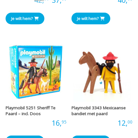
prijs
prijs
Je wilt hem?
Je wilt hem?
was:
is:
€42,00.
€37,00.
Playmobil 5251 Sheriff Te
Playmobil 3343 Mexicaanse
Paard – incl. Doos
bandiet met paard
Prijs:
16,
Prijs:
12,
95
00