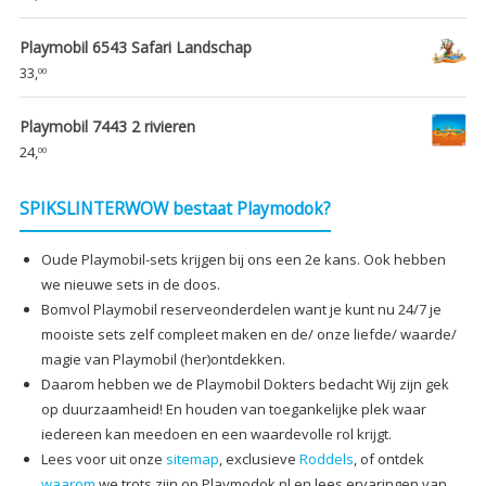
Playmobil 6543 Safari Landschap
33,
00
Playmobil 7443 2 rivieren
24,
00
SPIKSLINTERWOW bestaat Playmodok?
Oude Playmobil-sets krijgen bij ons een 2e kans. Ook hebben
we nieuwe sets in de doos.
Bomvol Playmobil reserveonderdelen want je kunt nu 24/7 je
mooiste sets zelf compleet maken en de/ onze liefde/ waarde/
magie van Playmobil (her)ontdekken.
Daarom hebben we de Playmobil Dokters bedacht Wij zijn gek
op duurzaamheid! En houden van toegankelijke plek waar
iedereen kan meedoen en een waardevolle rol krijgt.
Lees voor uit onze
sitemap
, exclusieve
Roddels
, of ontdek
waarom
we trots zijn op Playmodok.nl en lees ervaringen van