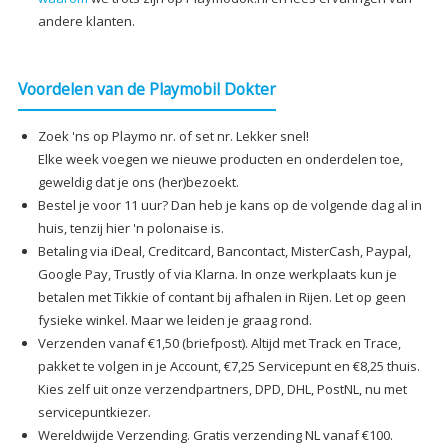
andere klanten.
Voordelen van de Playmobil Dokter
Zoek 'ns op Playmo nr. of set nr. Lekker snel!
Elke week voegen we nieuwe producten en onderdelen toe,
geweldig dat je ons (her)bezoekt.
Bestel je voor 11 uur? Dan heb je kans op de volgende dag al in
huis, tenzij hier 'n polonaise is.
Betaling via iDeal, Creditcard, Bancontact, MisterCash, Paypal,
Google Pay, Trustly of via Klarna. In onze werkplaats kun je
betalen met Tikkie of contant bij afhalen in Rijen. Let op geen
fysieke winkel. Maar we leiden je graag rond.
Verzenden vanaf €1,50 (briefpost). Altijd met Track en Trace,
pakket te volgen in je Account, €7,25 Servicepunt en €8,25 thuis.
Kies zelf uit onze verzendpartners, DPD, DHL, PostNL, nu met
servicepuntkiezer.
Wereldwijde Verzending. Gratis verzending NL vanaf €100.