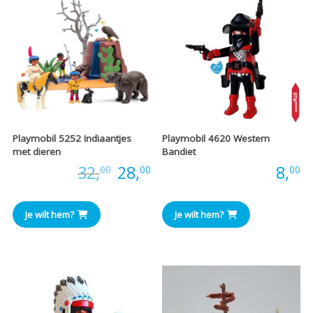
Playmobil 5252 Indiaantjes
Playmobil 4620 Western
met dieren
Bandiet
Oorspronkelijke
Huidige
Prijs:
32,
28,
Prijs:
8,
00
00
00
prijs
prijs
Je wilt hem?
Je wilt hem?
was:
is:
€32,00.
€28,00.