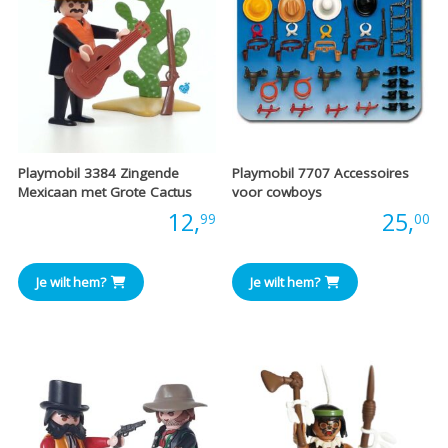
Playmobil 3384 Zingende
Playmobil 7707 Accessoires
Mexicaan met Grote Cactus
voor cowboys
Prijs:
12,
Prijs:
25,
99
00
Je wilt hem?
Je wilt hem?