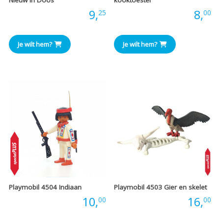
Prijs:
9,
Prijs:
8,
25
00
Je wilt hem?
Je wilt hem?
Playmobil 4504 Indiaan
Playmobil 4503 Gier en skelet
Prijs:
10,
Prijs:
16,
00
00