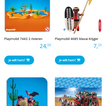
Playmobil 7443 2 rivieren
Playmobil 4685 Masai Krijger
Prijs:
24,
Prijs:
7,
00
25
Je wilt hem?
Je wilt hem?