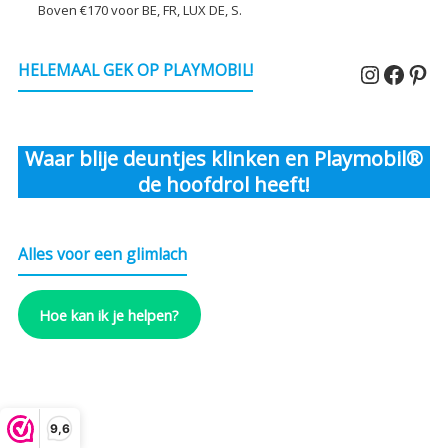
Boven €170 voor BE, FR, LUX DE, S.
Instagr
Faceb
Pin
HELEMAAL GEK OP PLAYMOBIL!
Waar blije deuntjes klinken en Playmobil®
de hoofdrol heeft!
Alles voor een glimlach
Hoe kan ik je helpen?
9,6