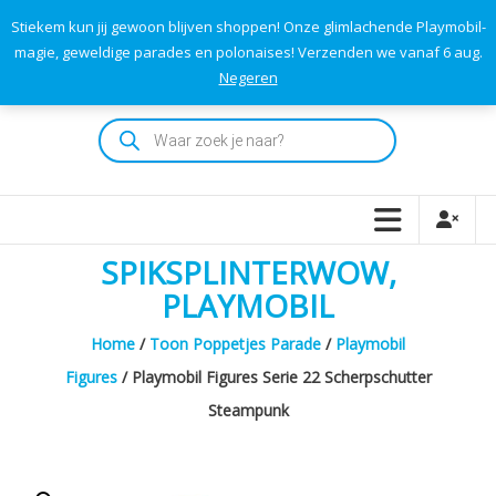
Skip
Stiekem kun jij gewoon blijven shoppen! Onze glimlachende Playmobil-
to
0
0
magie, geweldige parades en polonaises! Verzenden we vanaf 6 aug.
TOTAAL
content
Negeren
€0,00
Playmodok
Producten
zoeken
Tweedehands
Playmobil
Speelgoed
en
SPIKSPLINTERWOW,
dromen
voor
PLAYMOBIL
iedereen
Home
/
Toon Poppetjes Parade
/
Playmobil
Figures
/ Playmobil Figures Serie 22 Scherpschutter
Steampunk