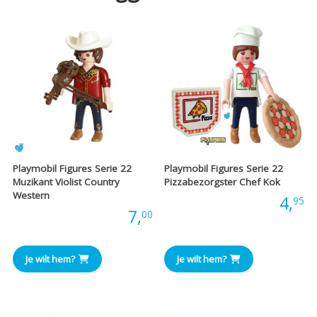
Playmobil Figures Serie 22
Playmobil Figures Serie 22
Muzikant Violist Country
Pizzabezorgster Chef Kok
Western
Prijs:
4,
95
Prijs:
7,
00
Je wilt hem?
Je wilt hem?