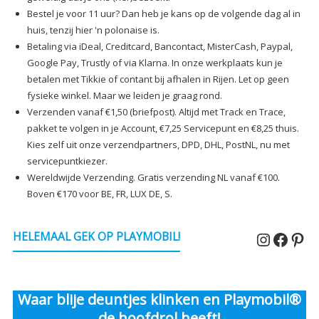
Bestel je voor 11 uur? Dan heb je kans op de volgende dag al in
huis, tenzij hier 'n polonaise is.
Betaling via iDeal, Creditcard, Bancontact, MisterCash, Paypal,
Google Pay, Trustly of via Klarna. In onze werkplaats kun je
betalen met Tikkie of contant bij afhalen in Rijen. Let op geen
fysieke winkel. Maar we leiden je graag rond.
Verzenden vanaf €1,50 (briefpost). Altijd met Track en Trace,
pakket te volgen in je Account, €7,25 Servicepunt en €8,25 thuis.
Kies zelf uit onze verzendpartners, DPD, DHL, PostNL, nu met
servicepuntkiezer.
Wereldwijde Verzending. Gratis verzending NL vanaf €100.
Boven €170 voor BE, FR, LUX DE, S.
Instagr
Faceb
Pin
HELEMAAL GEK OP PLAYMOBIL!
Waar blije deuntjes klinken en Playmobil®
de hoofdrol heeft!