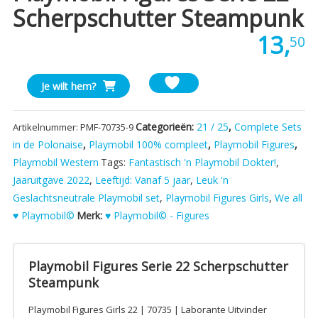
Scherpschutter Steampunk
13,
50
Playmobil
Je wilt hem?
Figures
Serie
Categorieën:
21 / 25
,
Complete Sets
Artikelnummer:
PMF-70735-9
22
in de Polonaise
,
Playmobil 100% compleet
,
Playmobil Figures
,
Scherpschutter
Playmobil Western
Tags:
Fantastisch 'n Playmobil Dokter!
,
Steampunk
aantal
Jaaruitgave 2022
,
Leeftijd: Vanaf 5 jaar
,
Leuk 'n
Geslachtsneutrale Playmobil set
,
Playmobil Figures Girls
,
We all
♥ Playmobil©
Merk:
♥ Playmobil© - Figures
Playmobil Figures Serie 22 Scherpschutter
Steampunk
Playmobil Figures Girls 22 | 70735 | Laborante Uitvinder