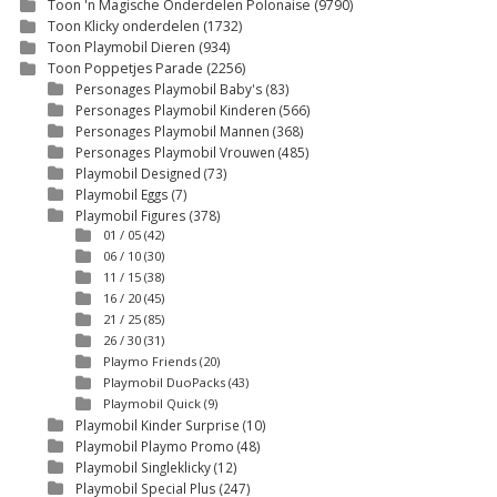
Toon 'n Magische Onderdelen Polonaise
(9790)
Toon Klicky onderdelen
(1732)
Toon Playmobil Dieren
(934)
Toon Poppetjes Parade
(2256)
Personages Playmobil Baby's
(83)
Personages Playmobil Kinderen
(566)
Personages Playmobil Mannen
(368)
Personages Playmobil Vrouwen
(485)
Playmobil Designed
(73)
Playmobil Eggs
(7)
Playmobil Figures
(378)
01 / 05
(42)
06 / 10
(30)
11 / 15
(38)
16 / 20
(45)
21 / 25
(85)
26 / 30
(31)
Playmo Friends
(20)
Playmobil DuoPacks
(43)
Playmobil Quick
(9)
Playmobil Kinder Surprise
(10)
Playmobil Playmo Promo
(48)
Playmobil Singleklicky
(12)
Playmobil Special Plus
(247)