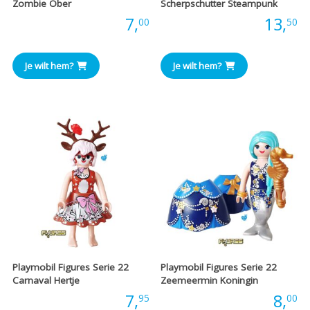
Zombie Ober
Scherpschutter Steampunk
Prijs:
7,
Prijs:
13,
00
50
Je wilt hem?
Je wilt hem?
Playmobil Figures Serie 22
Playmobil Figures Serie 22
Carnaval Hertje
Zeemeermin Koningin
Prijs:
7,
Prijs:
8,
95
00