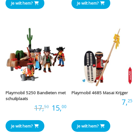
Je wilt hem?
Je wilt hem?
was:
is
€14,00
€
Playmobil 5250 Bandieten met
Playmobil 4685 Masai Krijger
schuilplaats
Prijs:
7,
25
Oorspronkelijke
Huidige
Prijs:
17,
15,
50
00
prijs
prijs
Je wilt hem?
Je wilt hem?
was:
is: