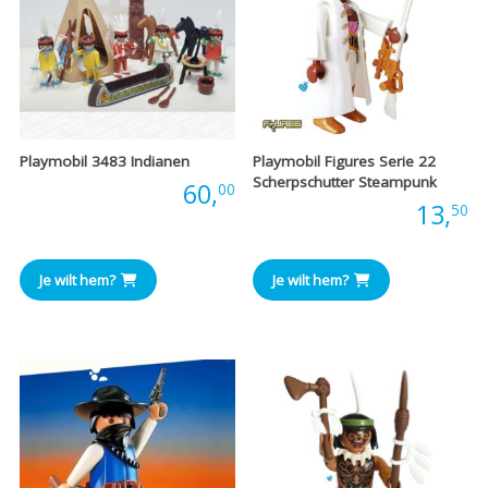
Playmobil 3483 Indianen
Playmobil Figures Serie 22
Scherpschutter Steampunk
Prijs:
60,
00
Prijs:
13,
50
Je wilt hem?
Je wilt hem?