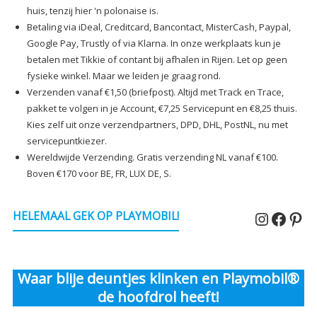
huis, tenzij hier 'n polonaise is.
Betaling via iDeal, Creditcard, Bancontact, MisterCash, Paypal,
Google Pay, Trustly of via Klarna. In onze werkplaats kun je
betalen met Tikkie of contant bij afhalen in Rijen. Let op geen
fysieke winkel. Maar we leiden je graag rond.
Verzenden vanaf €1,50 (briefpost). Altijd met Track en Trace,
pakket te volgen in je Account, €7,25 Servicepunt en €8,25 thuis.
Kies zelf uit onze verzendpartners, DPD, DHL, PostNL, nu met
servicepuntkiezer.
Wereldwijde Verzending. Gratis verzending NL vanaf €100.
Boven €170 voor BE, FR, LUX DE, S.
Instagr
Faceb
Pin
HELEMAAL GEK OP PLAYMOBIL!
Waar blije deuntjes klinken en Playmobil®
de hoofdrol heeft!