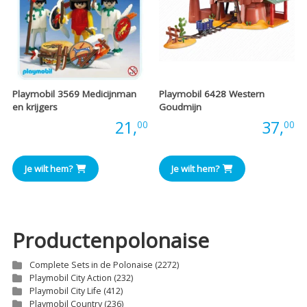
Playmobil 3569 Medicijnman
Playmobil 6428 Western
en krijgers
Goudmijn
Prijs:
21,
Prijs:
37,
00
00
Je wilt hem?
Je wilt hem?
Productenpolonaise
Complete Sets in de Polonaise
(2272)
Playmobil City Action
(232)
Playmobil City Life
(412)
Playmobil Country
(236)