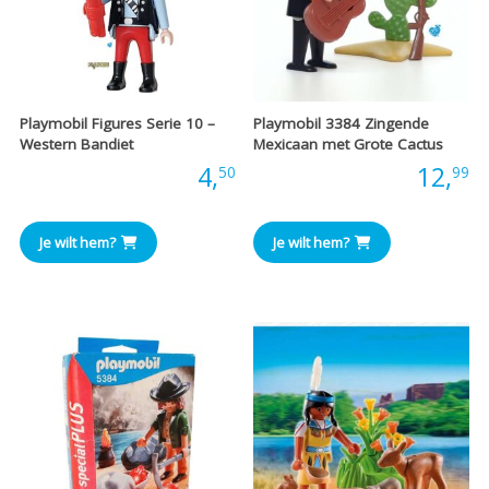
Playmobil Figures Serie 10 –
Playmobil 3384 Zingende
Western Bandiet
Mexicaan met Grote Cactus
Prijs:
4,
Prijs:
12,
50
99
Je wilt hem?
Je wilt hem?