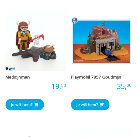
€17,50.
€15,00.
Medicijnman
Playmobil 7857 Goudmijn
Prijs:
19,
Prijs:
35,
50
00
Je wilt hem?
Je wilt hem?