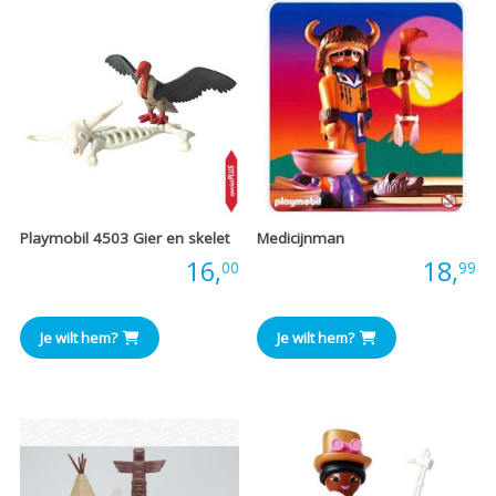
Playmobil 4503 Gier en skelet
Medicijnman
Prijs:
16,
Prijs:
18,
00
99
Je wilt hem?
Je wilt hem?