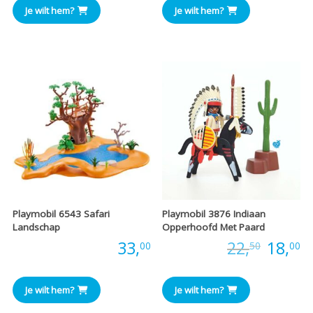
Je wilt hem?
Je wilt hem?
Playmobil 6543 Safari
Playmobil 3876 Indiaan
Landschap
Opperhoofd Met Paard
Oorspr
H
Prijs:
33,
Prijs:
22,
18,
00
50
00
prijs
pr
Je wilt hem?
Je wilt hem?
was:
is