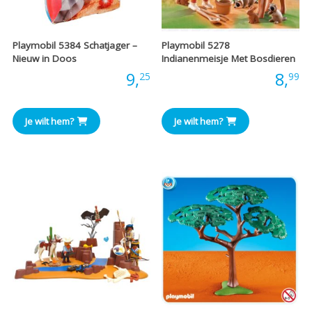
Playmobil 5384 Schatjager –
Playmobil 5278
Nieuw in Doos
Indianenmeisje Met Bosdieren
Prijs:
9,
Prijs:
8,
25
99
Je wilt hem?
Je wilt hem?