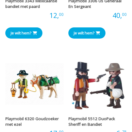
Playmobil 3343 Mexicaanse
Playmobil 3306 Us Generaal
bandiet met paard
En Sergeant
Prijs:
12,
Prijs:
40,
00
00
Je wilt hem?
Je wilt hem?
Playmobil 6320 Goudzoeker
Playmobil 5512 DuoPack
met ezel
Sheriff en Bandiet
00
75