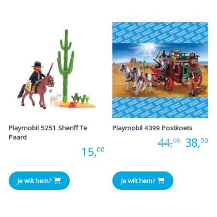
Playmobil 5251 Sheriff Te
Playmobil 4399 Postkoets
Paard
Oorspr
H
Prijs:
44,
38,
00
50
Prijs:
15,
00
prijs
pr
was:
is
Je wilt hem?
Je wilt hem?
€44,00
€