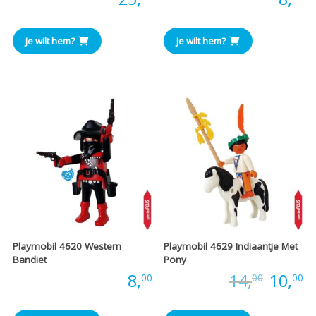
Je wilt hem?
Je wilt hem?
Playmobil 4620 Western
Playmobil 4629 Indiaantje Met
Bandiet
Pony
Oorspr
H
Prijs:
8,
Prijs:
14,
10,
00
00
00
prijs
pr