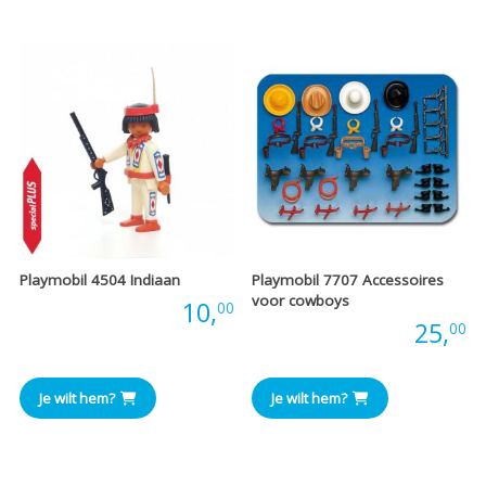
€22,50
€
Playmobil 4504 Indiaan
Playmobil 7707 Accessoires
voor cowboys
Prijs:
10,
00
Prijs:
25,
00
Je wilt hem?
Je wilt hem?