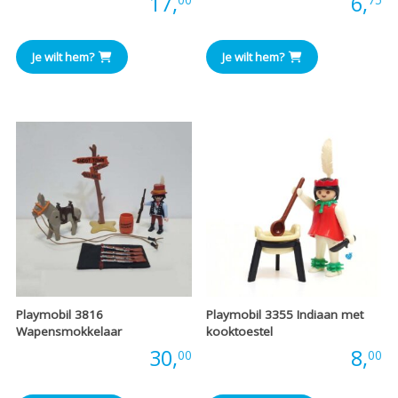
Prijs:
17,
Prijs:
6,
Je wilt hem?
Je wilt hem?
Playmobil 3816
Playmobil 3355 Indiaan met
Wapensmokkelaar
kooktoestel
Prijs:
30,
Prijs:
8,
00
00