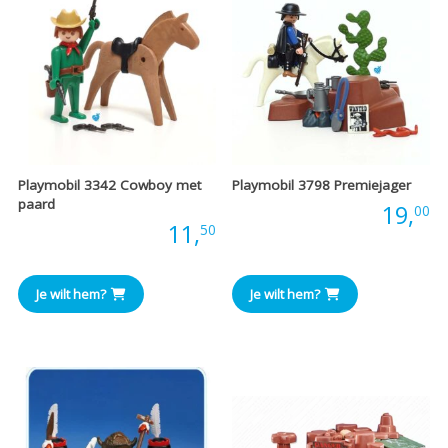
Playmobil 3342 Cowboy met
Playmobil 3798 Premiejager
paard
Prijs:
19,
00
Prijs:
11,
50
Je wilt hem?
Je wilt hem?