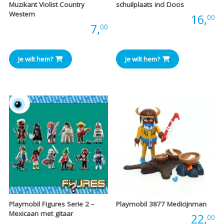
Muzikant Violist Country
schuilplaats incl Doos
Western
Prijs:
16,
00
Prijs:
7,
00
Je wilt hem?
Je wilt hem?
Playmobil Figures Serie 2 –
Playmobil 3877 Medicijnman
Mexicaan met gitaar
Prijs:
22,
00