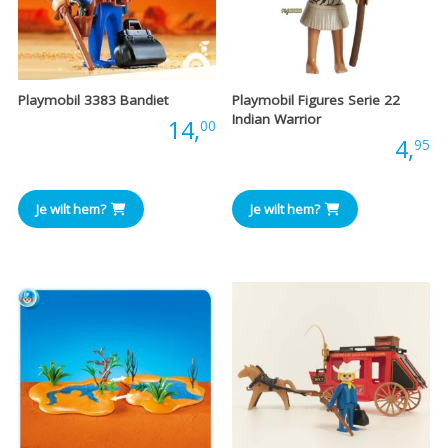
Playmobil 3383 Bandiet
Playmobil Figures Serie 22
Indian Warrior
Prijs:
14,
00
Prijs:
4,
95
Je wilt hem?
Je wilt hem?