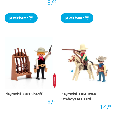
Prijs:
8,
00
Je wilt hem?
Je wilt hem?
Playmobil 3381 Sheriff
Playmobil 3304 Twee
Cowboys te Paard
Prijs:
8,
00
Prijs:
14,
00