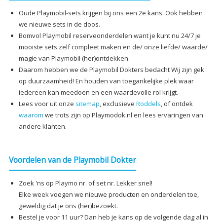
Oude Playmobil-sets krijgen bij ons een 2e kans. Ook hebben
we nieuwe sets in de doos.
Bomvol Playmobil reserveonderdelen want je kunt nu 24/7 je
mooiste sets zelf compleet maken en de/ onze liefde/ waarde/
magie van Playmobil (her)ontdekken.
Daarom hebben we de Playmobil Dokters bedacht Wij zijn gek
op duurzaamheid! En houden van toegankelijke plek waar
iedereen kan meedoen en een waardevolle rol krijgt.
Lees voor uit onze
sitemap
, exclusieve
Roddels
, of ontdek
waarom
we trots zijn op Playmodok.nl en lees ervaringen van
andere klanten.
Voordelen van de Playmobil Dokter
Zoek 'ns op Playmo nr. of set nr. Lekker snel!
Elke week voegen we nieuwe producten en onderdelen toe,
geweldig dat je ons (her)bezoekt.
Bestel je voor 11 uur? Dan heb je kans op de volgende dag al in