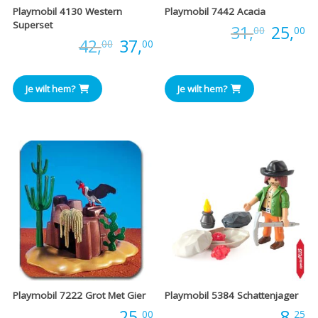
Playmobil 4130 Western
Playmobil 7442 Acacia
Superset
Oorspr
H
Prijs:
31,
25,
00
00
Oorspronkelijke
Huidige
Prijs:
42,
37,
00
00
prijs
pr
prijs
prijs
was:
is
Je wilt hem?
Je wilt hem?
was:
is:
€31,00
€
€42,00.
€37,00.
Playmobil 7222 Grot Met Gier
Playmobil 5384 Schattenjager
Prijs:
25,
Prijs:
8,
00
25