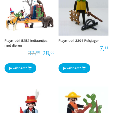
Playmobil 5252 Indiaantjes
Playmobil 3394 Pelsjager
met dieren
Prijs:
7,
99
Oorspronkelijke
Huidige
Prijs:
32,
28,
00
00
prijs
prijs
Je wilt hem?
Je wilt hem?
was:
is:
€32,00.
€28,00.