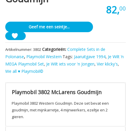
82,
00
Geef me een seintje...
Categorieën:
Complete Sets in de
Artikelnummer:
3802
Polonaise
,
Playmobil Western
Tags:
Jaaruitgave 1994
,
Je Wilt ‘n
MEGA Playmobil Set
,
Je Wilt iets voor 'n Jongen
,
Vier klicky's
,
We all ♥ Playmobil©
Playmobil 3802 McLarens Goudmijn
Playmobil 3802 Western Goudmijn. Deze set bevat een
goudmijn, met mijnkarretje, 4 mijnwerkers, ezeltje en 2
gieren.