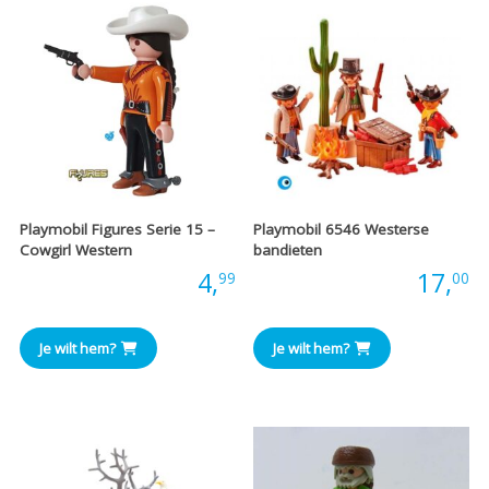
Playmobil Figures Serie 15 –
Playmobil 6546 Westerse
Cowgirl Western
bandieten
Prijs:
4,
Prijs:
17,
99
00
Je wilt hem?
Je wilt hem?