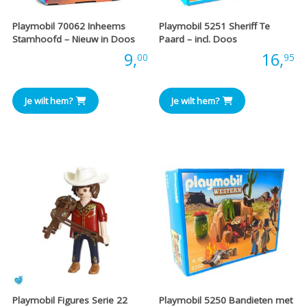
Playmobil 70062 Inheems
Playmobil 5251 Sheriff Te
Stamhoofd – Nieuw in Doos
Paard – incl. Doos
Prijs:
9,
Prijs:
16,
00
95
Je wilt hem?
Je wilt hem?
Playmobil Figures Serie 22
Playmobil 5250 Bandieten met