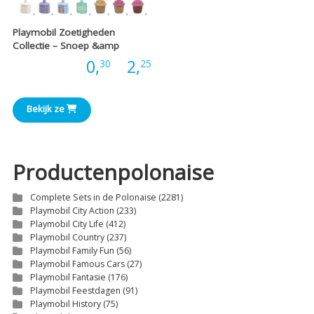
Playmobil Zoetigheden
Collectie – Snoep &amp
Prijsklasse:
Prijs:
0,
-
2,
30
25
€0,30
Bekijk ze
tot
€2,25
Productenpolonaise
Complete Sets in de Polonaise
(2281)
Playmobil City Action
(233)
Playmobil City Life
(412)
Playmobil Country
(237)
Playmobil Family Fun
(56)
Playmobil Famous Cars
(27)
Playmobil Fantasie
(176)
Playmobil Feestdagen
(91)
Playmobil History
(75)