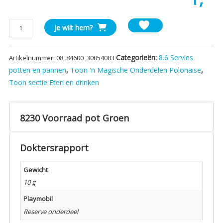
8230
Je wilt hem?
Voorraad
pot
Categorieën:
8.6 Servies
Artikelnummer:
08_84600_30054003
Groen
aantal
potten en pannen
,
Toon 'n Magische Onderdelen Polonaise
,
Toon sectie Eten en drinken
8230 Voorraad pot Groen
Doktersrapport
Gewicht
10 g
Playmobil
Reserve onderdeel