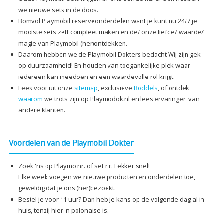
we nieuwe sets in de doos.
Bomvol Playmobil reserveonderdelen want je kunt nu 24/7 je
mooiste sets zelf compleet maken en de/ onze liefde/ waarde/
magie van Playmobil (her)ontdekken.
Daarom hebben we de Playmobil Dokters bedacht Wij zijn gek
op duurzaamheid! En houden van toegankelijke plek waar
iedereen kan meedoen en een waardevolle rol krijgt.
Lees voor uit onze
sitemap
, exclusieve
Roddels
, of ontdek
waarom
we trots zijn op Playmodok.nl en lees ervaringen van
andere klanten.
Voordelen van de Playmobil Dokter
Zoek 'ns op Playmo nr. of set nr. Lekker snel!
Elke week voegen we nieuwe producten en onderdelen toe,
geweldig dat je ons (her)bezoekt.
Bestel je voor 11 uur? Dan heb je kans op de volgende dag al in
huis, tenzij hier 'n polonaise is.