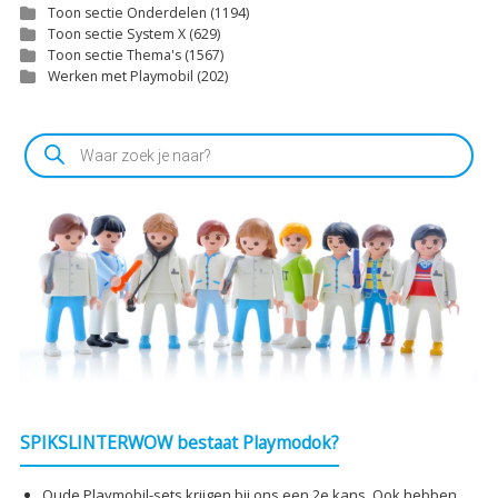
Toon sectie Onderdelen
(1194)
Toon sectie System X
(629)
Toon sectie Thema's
(1567)
Werken met Playmobil
(202)
Producten
zoeken
SPIKSLINTERWOW bestaat Playmodok?
Oude Playmobil-sets krijgen bij ons een 2e kans. Ook hebben