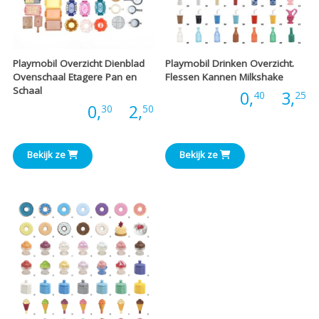
Playmobil Overzicht Dienblad
Playmobil Drinken Overzicht.
Ovenschaal Etagere Pan en
Flessen Kannen Milkshake
Schaal
P
Prijs:
0,
-
3,
40
25
Prijsklasse:
Prijs:
0,
-
2,
30
50
€
€0,30
t
Bekijk ze
Bekijk ze
tot
€
€2,50