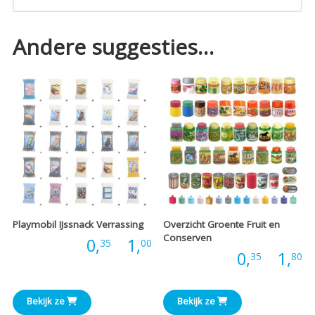
Andere suggesties…
Playmobil IJssnack Verrassing
Overzicht Groente Fruit en
Conserven
Prijsklasse:
Prijs:
0,
-
1,
35
00
P
Prijs:
0,
-
1,
35
80
€0,35
€
tot
Bekijk ze
Bekijk ze