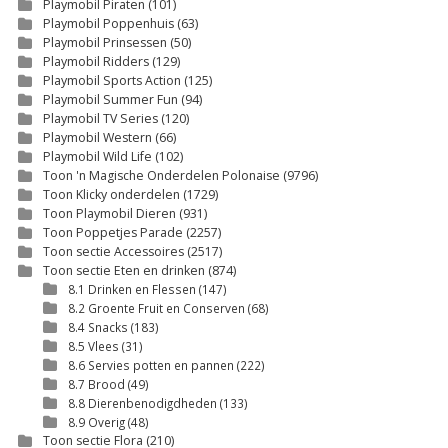
Playmobil Piraten
(101)
Playmobil Poppenhuis
(63)
Playmobil Prinsessen
(50)
Playmobil Ridders
(129)
Playmobil Sports Action
(125)
Playmobil Summer Fun
(94)
Playmobil TV Series
(120)
Playmobil Western
(66)
Playmobil Wild Life
(102)
Toon 'n Magische Onderdelen Polonaise
(9796)
Toon Klicky onderdelen
(1729)
Toon Playmobil Dieren
(931)
Toon Poppetjes Parade
(2257)
Toon sectie Accessoires
(2517)
Toon sectie Eten en drinken
(874)
8.1 Drinken en Flessen
(147)
8.2 Groente Fruit en Conserven
(68)
8.4 Snacks
(183)
8.5 Vlees
(31)
8.6 Servies potten en pannen
(222)
8.7 Brood
(49)
8.8 Dierenbenodigdheden
(133)
8.9 Overig
(48)
Toon sectie Flora
(210)