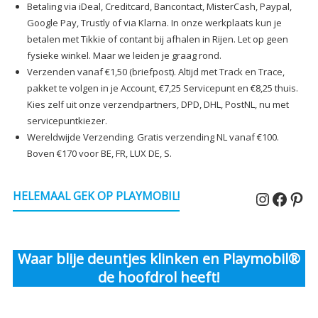
Betaling via iDeal, Creditcard, Bancontact, MisterCash, Paypal,
Google Pay, Trustly of via Klarna. In onze werkplaats kun je
betalen met Tikkie of contant bij afhalen in Rijen. Let op geen
fysieke winkel. Maar we leiden je graag rond.
Verzenden vanaf €1,50 (briefpost). Altijd met Track en Trace,
pakket te volgen in je Account, €7,25 Servicepunt en €8,25 thuis.
Kies zelf uit onze verzendpartners, DPD, DHL, PostNL, nu met
servicepuntkiezer.
Wereldwijde Verzending. Gratis verzending NL vanaf €100.
Boven €170 voor BE, FR, LUX DE, S.
Instagr
Faceb
Pin
HELEMAAL GEK OP PLAYMOBIL!
Waar blije deuntjes klinken en Playmobil®
de hoofdrol heeft!