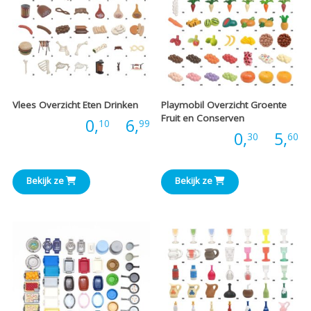
Vlees Overzicht Eten Drinken
Playmobil Overzicht Groente
Fruit en Conserven
Prijsklasse:
Prijs:
0,
-
6,
10
99
P
Prijs:
0,
-
5,
30
60
€0,10
€
tot
Bekijk ze
Bekijk ze
t
€6,99
€