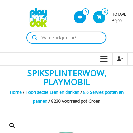
Skip
to
0
0
TOTAAL
content
€0,00
Playmodok
Producten
zoeken
Tweedehands
Playmobil
Speelgoed
en
SPIKSPLINTERWOW,
dromen
voor
PLAYMOBIL
iedereen
Home
/
Toon sectie Eten en drinken
/
8.6 Servies potten en
pannen
/ 8230 Voorraad pot Groen