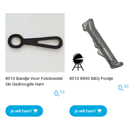
8510 Bandje Voor Fototoestel
8510 8900 BBQ Pootje
Ski Gedroogde Ham
Prijs:
0,
30
Prijs:
0,
50
Je wilt hem?
Je wilt hem?