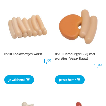
8510 Knakworstjes worst
8510 Hamburger BBQ met
worstjes (Vega/ Rauw)
Prijs:
1,
00
Prijs:
1,
00
Je wilt hem?
Je wilt hem?