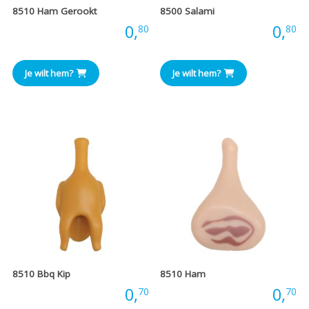
8510 Ham Gerookt
8500 Salami
Prijs:
0,
Prijs:
0,
80
80
Je wilt hem?
Je wilt hem?
8510 Bbq Kip
8510 Ham
Prijs:
0,
Prijs:
0,
70
70