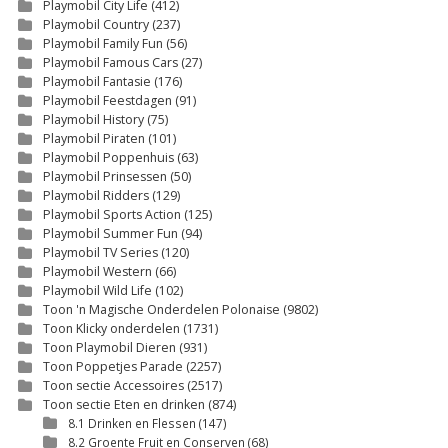
Playmobil City Life
(412)
Playmobil Country
(237)
Playmobil Family Fun
(56)
Playmobil Famous Cars
(27)
Playmobil Fantasie
(176)
Playmobil Feestdagen
(91)
Playmobil History
(75)
Playmobil Piraten
(101)
Playmobil Poppenhuis
(63)
Playmobil Prinsessen
(50)
Playmobil Ridders
(129)
Playmobil Sports Action
(125)
Playmobil Summer Fun
(94)
Playmobil TV Series
(120)
Playmobil Western
(66)
Playmobil Wild Life
(102)
Toon 'n Magische Onderdelen Polonaise
(9802)
Toon Klicky onderdelen
(1731)
Toon Playmobil Dieren
(931)
Toon Poppetjes Parade
(2257)
Toon sectie Accessoires
(2517)
Toon sectie Eten en drinken
(874)
8.1 Drinken en Flessen
(147)
8.2 Groente Fruit en Conserven
(68)