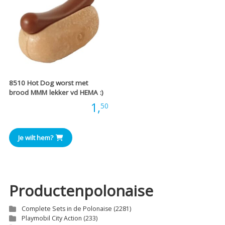
8510 Hot Dog worst met
brood MMM lekker vd HEMA :)
Prijs:
1,
50
Je wilt hem?
Productenpolonaise
Complete Sets in de Polonaise
(2281)
Playmobil City Action
(233)