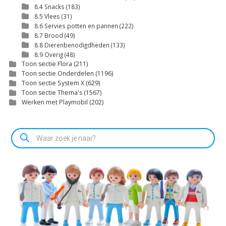
8.4 Snacks
(183)
8.5 Vlees
(31)
8.6 Servies potten en pannen
(222)
8.7 Brood
(49)
8.8 Dierenbenodigdheden
(133)
8.9 Overig
(48)
Toon sectie Flora
(211)
Toon sectie Onderdelen
(1196)
Toon sectie System X
(629)
Toon sectie Thema's
(1567)
Werken met Playmobil
(202)
Producten
zoeken