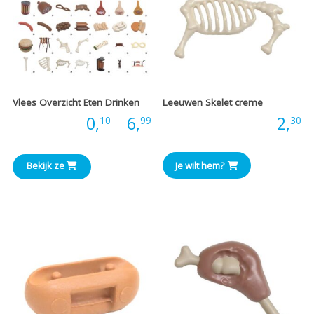
Vlees Overzicht Eten Drinken
Leeuwen Skelet creme
Prijsklasse:
Prijs:
0,
-
6,
Prijs:
2,
10
99
30
€0,10
Bekijk ze
Je wilt hem?
tot
€6,99