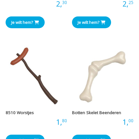
Prijs:
2,
Prijs:
2,
30
25
Je wilt hem?
Je wilt hem?
8510 Worstjes
Botten Skelet Beenderen
Prijs:
1,
Prijs:
1,
80
00