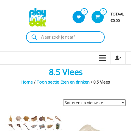
Skip
to
0
0
TOTAAL
content
€0,00
Playmodok
Producten
zoeken
Tweedehands
Playmobil
Speelgoed
en
8.5 Vlees
dromen
voor
Home
/
Toon sectie Eten en drinken
/ 8.5 Vlees
iedereen