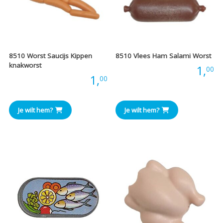
8510 Worst Saucijs Kippen
8510 Vlees Ham Salami Worst
knakworst
Prijs:
1,
00
Prijs:
1,
00
Je wilt hem?
Je wilt hem?