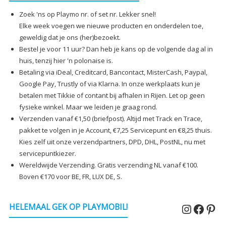
Zoek 'ns op Playmo nr. of set nr. Lekker snel!
Elke week voegen we nieuwe producten en onderdelen toe,
geweldig dat je ons (her)bezoekt.
Bestel je voor 11 uur? Dan heb je kans op de volgende dag al in
huis, tenzij hier 'n polonaise is.
Betaling via iDeal, Creditcard, Bancontact, MisterCash, Paypal,
Google Pay, Trustly of via Klarna. In onze werkplaats kun je
betalen met Tikkie of contant bij afhalen in Rijen. Let op geen
fysieke winkel. Maar we leiden je graag rond.
Verzenden vanaf €1,50 (briefpost). Altijd met Track en Trace,
pakket te volgen in je Account, €7,25 Servicepunt en €8,25 thuis.
Kies zelf uit onze verzendpartners, DPD, DHL, PostNL, nu met
servicepuntkiezer.
Wereldwijde Verzending. Gratis verzending NL vanaf €100.
Boven €170 voor BE, FR, LUX DE, S.
Instagr
Faceb
Pin
HELEMAAL GEK OP PLAYMOBIL!