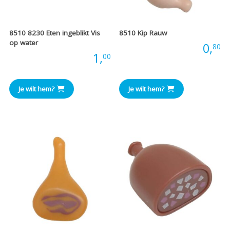
8510 8230 Eten ingeblikt Vis
8510 Kip Rauw
op water
Prijs:
0,
80
Prijs:
1,
00
Je wilt hem?
Je wilt hem?