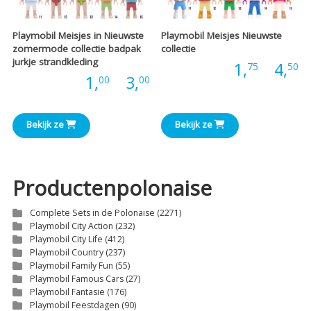
Playmobil Meisjes in Nieuwste
Playmobil Meisjes Nieuwste
zomermode collectie badpak
collectie
jurkje strandkleding
P
Prijs:
1,
-
4,
75
50
Prijsklasse:
Prijs:
1,
-
3,
00
00
€
€1,00
t
Bekijk ze
Bekijk ze
tot
€
€3,00
Productenpolonaise
Complete Sets in de Polonaise
(2271)
Playmobil City Action
(232)
Playmobil City Life
(412)
Playmobil Country
(237)
Playmobil Family Fun
(55)
Playmobil Famous Cars
(27)
Playmobil Fantasie
(176)
Playmobil Feestdagen
(90)