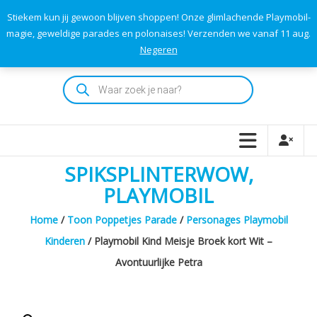
Skip
Stiekem kun jij gewoon blijven shoppen! Onze glimlachende Playmobil-
to
0
0
magie, geweldige parades en polonaises! Verzenden we vanaf 11 aug.
TOTAAL
content
Negeren
€0,00
Playmodok
Producten
zoeken
Tweedehands
Playmobil
Speelgoed
en
SPIKSPLINTERWOW,
dromen
voor
PLAYMOBIL
iedereen
Home
/
Toon Poppetjes Parade
/
Personages Playmobil
Kinderen
/ Playmobil Kind Meisje Broek kort Wit –
Avontuurlijke Petra