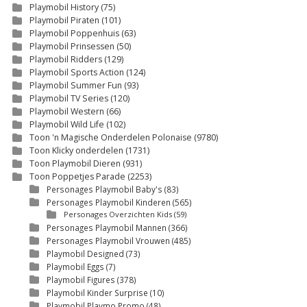
Playmobil History
(75)
Playmobil Piraten
(101)
Playmobil Poppenhuis
(63)
Playmobil Prinsessen
(50)
Playmobil Ridders
(129)
Playmobil Sports Action
(124)
Playmobil Summer Fun
(93)
Playmobil TV Series
(120)
Playmobil Western
(66)
Playmobil Wild Life
(102)
Toon 'n Magische Onderdelen Polonaise
(9780)
Toon Klicky onderdelen
(1731)
Toon Playmobil Dieren
(931)
Toon Poppetjes Parade
(2253)
Personages Playmobil Baby's
(83)
Personages Playmobil Kinderen
(565)
Personages Overzichten Kids
(59)
Personages Playmobil Mannen
(366)
Personages Playmobil Vrouwen
(485)
Playmobil Designed
(73)
Playmobil Eggs
(7)
Playmobil Figures
(378)
Playmobil Kinder Surprise
(10)
Playmobil Playmo Promo
(48)