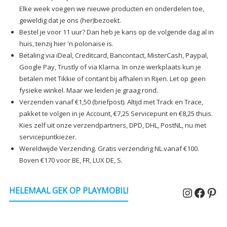
Elke week voegen we nieuwe producten en onderdelen toe,
geweldig dat je ons (her)bezoekt.
Bestel je voor 11 uur? Dan heb je kans op de volgende dag al in
huis, tenzij hier 'n polonaise is.
Betaling via iDeal, Creditcard, Bancontact, MisterCash, Paypal,
Google Pay, Trustly of via Klarna. In onze werkplaats kun je
betalen met Tikkie of contant bij afhalen in Rijen. Let op geen
fysieke winkel. Maar we leiden je graag rond.
Verzenden vanaf €1,50 (briefpost). Altijd met Track en Trace,
pakket te volgen in je Account, €7,25 Servicepunt en €8,25 thuis.
Kies zelf uit onze verzendpartners, DPD, DHL, PostNL, nu met
servicepuntkiezer.
Wereldwijde Verzending. Gratis verzending NL vanaf €100.
Boven €170 voor BE, FR, LUX DE, S.
Instagr
Faceb
Pin
HELEMAAL GEK OP PLAYMOBIL!