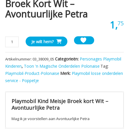
Broek Kort Wit –
Avontuurlijke Petra
1,
75
Playmobil
Je wilt hem?
Kind
Meisje
Categorieën:
Personages Playmobil
Artikelnummer:
03_38009_05
Broek
kort
Kinderen
,
Toon 'n Magische Onderdelen Polonaise
Tag:
Wit
Playmobil-Product-Polonaise
Merk:
Playmobil losse onderdelen
-
service - Poppetje
Avontuurlijke
Petra
aantal
Playmobil Kind Meisje Broek kort Wit –
Avontuurlijke Petra
Mag ik je voorstellen aan Avontuurlijke Petra