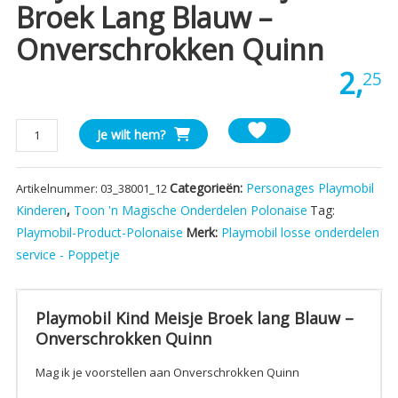
Broek Lang Blauw –
Onverschrokken Quinn
2,
25
Playmobil
Je wilt hem?
Kind
Meisje
Categorieën:
Personages Playmobil
Artikelnummer:
03_38001_12
Broek
lang
Kinderen
,
Toon 'n Magische Onderdelen Polonaise
Tag:
Blauw
Playmobil-Product-Polonaise
Merk:
Playmobil losse onderdelen
-
service - Poppetje
Onverschrokken
Quinn
aantal
Playmobil Kind Meisje Broek lang Blauw –
Onverschrokken Quinn
Mag ik je voorstellen aan Onverschrokken Quinn