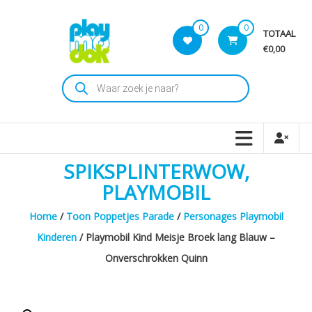
Skip
to
0
0
TOTAAL
content
€0,00
Playmodok
Producten
zoeken
Tweedehands
Playmobil
Speelgoed
en
SPIKSPLINTERWOW,
dromen
voor
PLAYMOBIL
iedereen
Home
/
Toon Poppetjes Parade
/
Personages Playmobil
Kinderen
/ Playmobil Kind Meisje Broek lang Blauw –
Onverschrokken Quinn