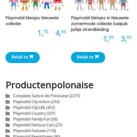
Playmobil Meisjes Nieuwste
Playmobil Meisjes in Nieuwste
collectie
zomermode collectie badpak
jurkje strandkleding
Prijsklasse:
Prijs:
1,
-
4,
75
50
P
Prijs:
1,
-
3,
00
00
€1,75
€
tot
Bekijk ze
Bekijk ze
t
€4,50
€
Productenpolonaise
Complete Sets in de Polonaise
(2277)
Playmobil City Action
(233)
Playmobil City Life
(412)
Playmobil Country
(237)
Playmobil Family Fun
(56)
Playmobil Famous Cars
(27)
Playmobil Fantasie
(176)
Playmobil Feestdagen
(90)