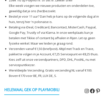
Zoek 'ns op Playmo nr. of set nr. Lekker snel!
Elke week voegen we nieuwe producten en onderdelen toe,
geweldig dat je ons (her)bezoekt.
Bestel je voor 11 uur? Dan heb je kans op de volgende dag al in
huis, tenzij hier 'n polonaise is.
Betaling via iDeal, Creditcard, Bancontact, MisterCash, Paypal,
Google Pay, Trustly of via Klarna. In onze werkplaats kun je
betalen met Tikkie of contant bij afhalen in Rijen. Let op geen
fysieke winkel. Maar we leiden je graag rond.
Verzenden vanaf €1,50 (briefpost). Altijd met Track en Trace,
pakket te volgen in je Account, €7,25 Servicepunt en €8,25 thuis.
Kies zelf uit onze verzendpartners, DPD, DHL, PostNL, nu met
servicepuntkiezer.
Wereldwijde Verzending. Gratis verzending NL vanaf €100.
Boven €170 voor BE, FR, LUX DE, S.
Instagr
Faceb
Pin
HELEMAAL GEK OP PLAYMOBIL!