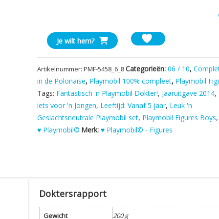
Playmobil
Je wilt hem?
Figures
Serie
Categorieën:
06 / 10
,
Complet
Artikelnummer:
PMF-5458_6_8
6
in de Polonaise
,
Playmobil 100% compleet
,
Playmobil Fig
-
Tags:
Fantastisch 'n Playmobil Dokter!
,
Jaaruitgave 2014
,
Gladiator
aantal
iets voor 'n Jongen
,
Leeftijd: Vanaf 5 jaar
,
Leuk 'n
Geslachtsneutrale Playmobil set
,
Playmobil Figures Boys
♥ Playmobil©
Merk:
♥ Playmobil© - Figures
Doktersrapport
Gewicht
200 g