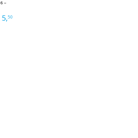
 6 –
:
5,
50