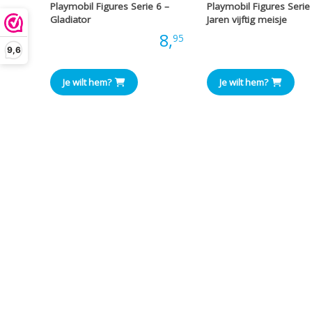
Playmobil Figures Serie 6 –
Playmobil Figures Serie
Gladiator
Jaren vijftig meisje
Prijs:
8,
Prijs
95
9,6
Je wilt hem?
Je wilt hem?