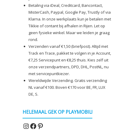
Betaling via iDeal, Creditcard, Bancontact,
MisterCash, Paypal, Google Pay, Trustly of via
Klarna. In onze werkplaats kun je betalen met
Tikkie of contant bij afhalen in Rijen. Let op
geen fysieke winkel. Maar we leiden je graag
rond.
Verzenden vanaf €1,50 (briefpost). Altijd met
Track en Trace, pakket te volgen in je Account,
€7,25 Servicepunt en €8,25 thuis. Kies zelf uit
onze verzendpartners, DPD, DHL, PostNL, nu
met servicepuntkiezer.
Wereldwijde Verzending. Gratis verzending
NL vanaf €100. Boven €170 voor BE, FR, LUX
DE, S.
HELEMAAL GEK OP PLAYMOBIL!
Instagram
Facebook
Pinterest