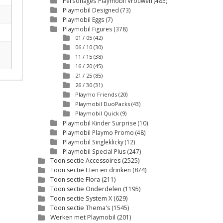
Personages Playmobil Vrouwen
(485)
Playmobil Designed
(73)
Playmobil Eggs
(7)
Playmobil Figures
(378)
01 / 05
(42)
06 / 10
(30)
11 / 15
(38)
16 / 20
(45)
21 / 25
(85)
26 / 30
(31)
Playmo Friends
(20)
Playmobil DuoPacks
(43)
Playmobil Quick
(9)
Playmobil Kinder Surprise
(10)
Playmobil Playmo Promo
(48)
Playmobil Singleklicky
(12)
Playmobil Special Plus
(247)
Toon sectie Accessoires
(2525)
Toon sectie Eten en drinken
(874)
Toon sectie Flora
(211)
Toon sectie Onderdelen
(1195)
Toon sectie System X
(629)
Toon sectie Thema's
(1545)
Werken met Playmobil
(201)