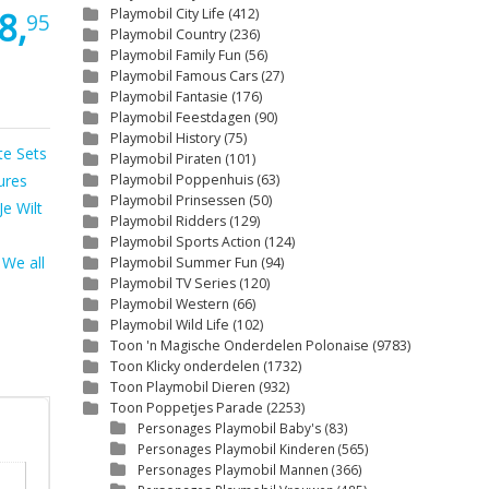
8,
Playmobil City Life
(412)
95
Playmobil Country
(236)
Playmobil Family Fun
(56)
Playmobil Famous Cars
(27)
Playmobil Fantasie
(176)
Playmobil Feestdagen
(90)
Playmobil History
(75)
e Sets
Playmobil Piraten
(101)
ures
Playmobil Poppenhuis
(63)
Playmobil Prinsessen
(50)
Je Wilt
Playmobil Ridders
(129)
Playmobil Sports Action
(124)
,
We all
Playmobil Summer Fun
(94)
Playmobil TV Series
(120)
Playmobil Western
(66)
Playmobil Wild Life
(102)
Toon 'n Magische Onderdelen Polonaise
(9783)
Toon Klicky onderdelen
(1732)
Toon Playmobil Dieren
(932)
Toon Poppetjes Parade
(2253)
Personages Playmobil Baby's
(83)
Personages Playmobil Kinderen
(565)
Personages Playmobil Mannen
(366)