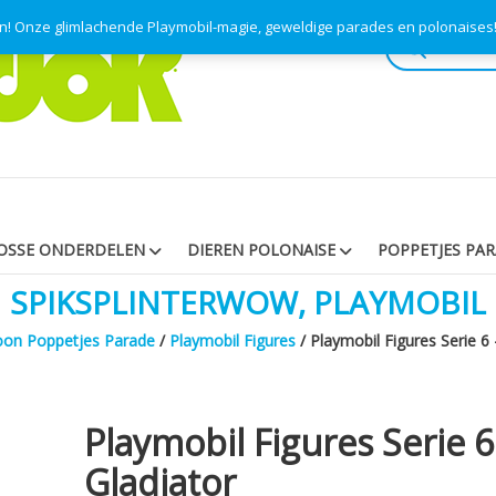
en! Onze glimlachende Playmobil-magie, geweldige parades en polonaise
Producten
zoeken
OSSE ONDERDELEN
DIEREN POLONAISE
POPPETJES PA
SPIKSPLINTERWOW, PLAYMOBIL
on Poppetjes Parade
/
Playmobil Figures
/ Playmobil Figures Serie 6 
Playmobil Figures Serie 6
Gladiator