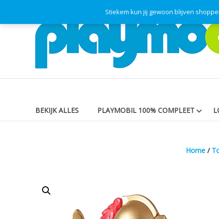
Skip
Stiekem kun jij gewoon blijven shopp
Playmodok
to
content
Tweedehands
Playmobil
Speelgoed
en
dromen
voor
iedereen
BEKIJK ALLES
PLAYMOBIL 100% COMPLEET
L
Home
/
To