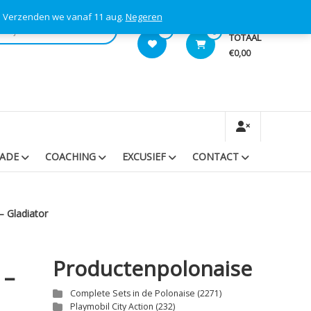
s! Verzenden we vanaf 11 aug.
Negeren
0
0
TOTAAL
€0,00
RADE
COACHING
EXCUSIEF
CONTACT
– Gladiator
Productenpolonaise
 –
Complete Sets in de Polonaise
(2271)
Playmobil City Action
(232)