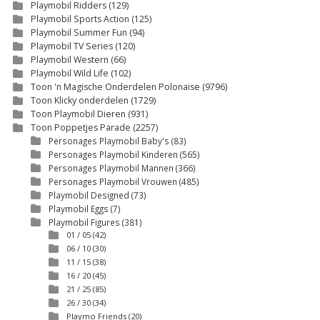
Playmobil Ridders
(129)
Playmobil Sports Action
(125)
Playmobil Summer Fun
(94)
Playmobil TV Series
(120)
Playmobil Western
(66)
Playmobil Wild Life
(102)
Toon 'n Magische Onderdelen Polonaise
(9796)
Toon Klicky onderdelen
(1729)
Toon Playmobil Dieren
(931)
Toon Poppetjes Parade
(2257)
Personages Playmobil Baby's
(83)
Personages Playmobil Kinderen
(565)
Personages Playmobil Mannen
(366)
Personages Playmobil Vrouwen
(485)
Playmobil Designed
(73)
Playmobil Eggs
(7)
Playmobil Figures
(381)
01 / 05
(42)
06 / 10
(30)
11 / 15
(38)
16 / 20
(45)
21 / 25
(85)
26 / 30
(34)
Playmo Friends
(20)