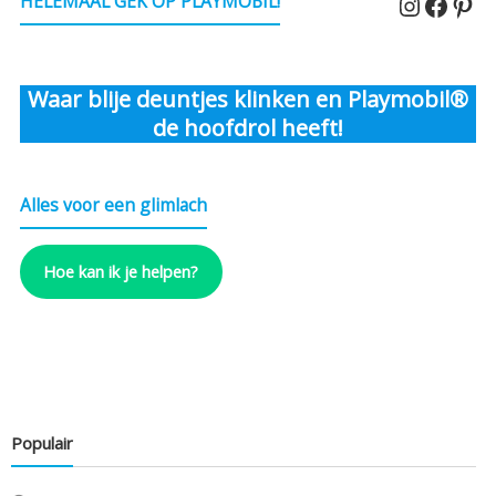
Instagr
Faceb
Pin
HELEMAAL GEK OP PLAYMOBIL!
Waar blije deuntjes klinken en Playmobil®
de hoofdrol heeft!
Alles voor een glimlach
Hoe kan ik je helpen?
Populair