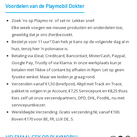
Voordelen van de Playmobil Dokter
Zoek 'ns op Playmo nr. of set nr. Lekker snel!
Elke week voegen we nieuwe producten en onderdelen toe,
geweldig dat je ons (her)bezoekt.
Bestel je voor 11 uur? Dan heb je kans op de volgende dag al in
huis, tenzij hier 'n polonaise is.
Betaling via iDeal, Creditcard, Bancontact, MisterCash, Paypal,
Google Pay, Trustly of via Klarna. In onze werkplaats kun je
betalen met Tikkie of contant bij afhalen in Rijen. Let op geen
fysieke winkel. Maar we leiden je graag rond.
Verzenden vanaf €1,50 (briefpost). Altijd met Track en Trace,
pakket te volgen in je Account, €7,25 Servicepunt en €8,25 thuis.
Kies zelf uit onze verzendpartners, DPD, DHL, PostNL, nu met
servicepuntkiezer.
Wereldwijde Verzending. Gratis verzending NL vanaf €100.
Boven €170 voor BE, FR, LUX DE, S.