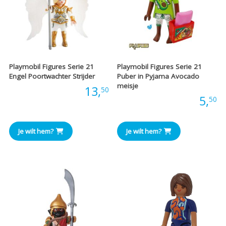
Playmobil Figures Serie 21
Playmobil Figures Serie 21
Engel Poortwachter Strijder
Puber in Pyjama Avocado
meisje
Prijs:
13,
50
Prijs:
5,
50
Je wilt hem?
Je wilt hem?