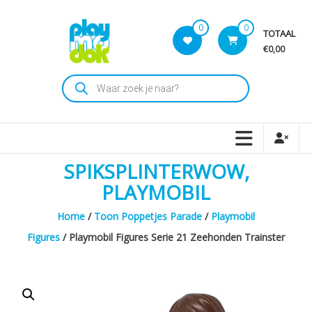
Skip
to
0
0
TOTAAL
content
€0,00
Playmodok
Producten
zoeken
Tweedehands
Playmobil
Speelgoed
en
SPIKSPLINTERWOW,
dromen
voor
PLAYMOBIL
iedereen
Home
/
Toon Poppetjes Parade
/
Playmobil
Figures
/ Playmobil Figures Serie 21 Zeehonden Trainster