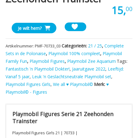
15,
00
Playmobil
Je wilt hem?
Figures
Serie
Categorieën:
21 / 25
,
Complete
Artikelnummer:
PMF-70733_03
21
Sets in de Polonaise
,
Playmobil 100% compleet
,
Playmobil
Zeehonden
Family Fun
,
Playmobil Figures
,
Playmobil Zee Aquarium
Tags:
Trainster
aantal
Fantastisch 'n Playmobil Dokter!
,
Jaaruitgave 2022
,
Leeftijd:
Vanaf 5 jaar
,
Leuk 'n Geslachtsneutrale Playmobil set
,
Playmobil Figures Girls
,
We all ♥ Playmobil©
Merk:
♥
Playmobil© - Figures
Playmobil Figures Serie 21 Zeehonden
Trainster
Playmobil Figures Girls 21 | 70733 |