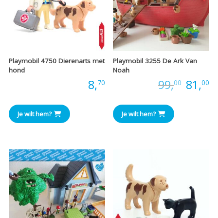
Playmobil 4750 Dierenarts met
Playmobil 3255 De Ark Van
hond
Noah
Oorspr
H
Prijs:
8,
Prijs:
99,
81,
70
00
00
prijs
pr
Je wilt hem?
Je wilt hem?
was:
is
€99,00
€