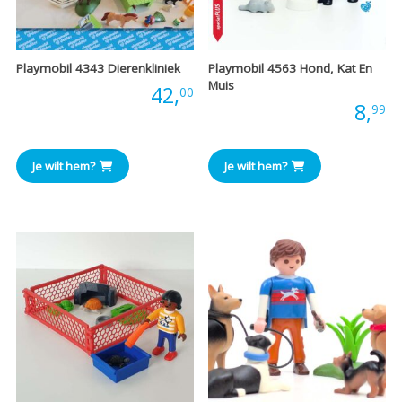
Playmobil 4343 Dierenkliniek
Playmobil 4563 Hond, Kat En
Muis
Prijs:
42,
00
Prijs:
8,
99
Je wilt hem?
Je wilt hem?