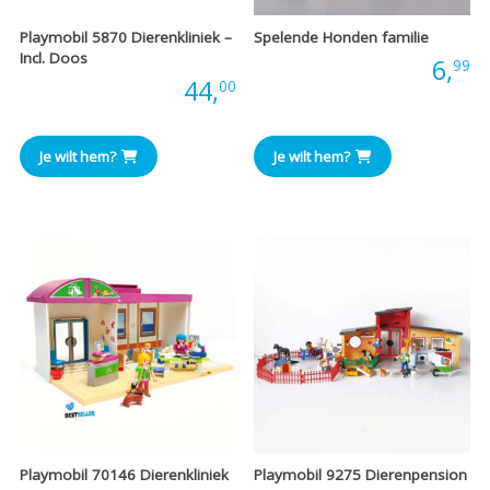
Playmobil 5870 Dierenkliniek –
Spelende Honden familie
Incl. Doos
Prijs:
6,
99
Prijs:
44,
00
Je wilt hem?
Je wilt hem?
Playmobil 70146 Dierenkliniek
Playmobil 9275 Dierenpension