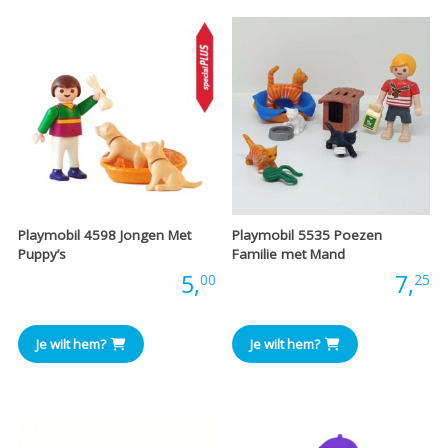
Playmobil 4598 Jongen Met
Playmobil 5535 Poezen
Puppy’s
Familie met Mand
Prijs:
5,
Prijs:
7,
00
25
Je wilt hem?
Je wilt hem?