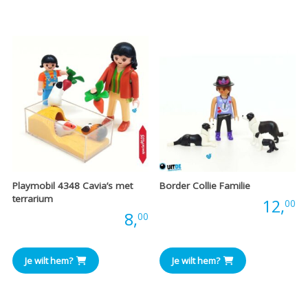
Playmobil 4348 Cavia’s met
Border Collie Familie
terrarium
Prijs:
12,
00
Prijs:
8,
00
Je wilt hem?
Je wilt hem?