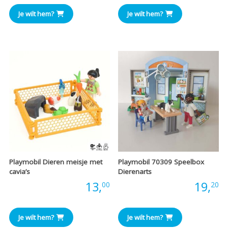
prijs
prijs
Je wilt hem?
Je wilt hem?
was:
is:
€7,25.
€7,00.
Playmobil Dieren meisje met
Playmobil 70309 Speelbox
cavia’s
Dierenarts
Prijs:
13,
Prijs:
19,
00
20
Je wilt hem?
Je wilt hem?