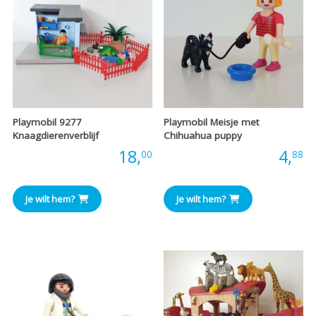
Playmobil 9277
Playmobil Meisje met
Knaagdierenverblijf
Chihuahua puppy
Prijs:
18,
Prijs:
4,
00
88
Je wilt hem?
Je wilt hem?