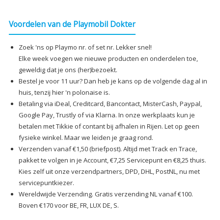
Voordelen van de Playmobil Dokter
Zoek 'ns op Playmo nr. of set nr. Lekker snel!
Elke week voegen we nieuwe producten en onderdelen toe,
geweldig dat je ons (her)bezoekt.
Bestel je voor 11 uur? Dan heb je kans op de volgende dag al in
huis, tenzij hier 'n polonaise is.
Betaling via iDeal, Creditcard, Bancontact, MisterCash, Paypal,
Google Pay, Trustly of via Klarna. In onze werkplaats kun je
betalen met Tikkie of contant bij afhalen in Rijen. Let op geen
fysieke winkel. Maar we leiden je graag rond.
Verzenden vanaf €1,50 (briefpost). Altijd met Track en Trace,
pakket te volgen in je Account, €7,25 Servicepunt en €8,25 thuis.
Kies zelf uit onze verzendpartners, DPD, DHL, PostNL, nu met
servicepuntkiezer.
Wereldwijde Verzending. Gratis verzending NL vanaf €100.
Boven €170 voor BE, FR, LUX DE, S.