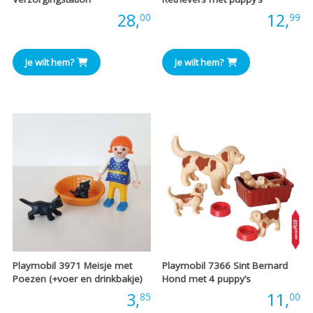
Prijs:
28,
Prijs:
12,
00
99
Je wilt hem?
Je wilt hem?
Playmobil 3971 Meisje met
Playmobil 7366 Sint Bernard
Poezen (+voer en drinkbakje)
Hond met 4 puppy’s
Prijs:
3,
Prijs:
11,
85
00