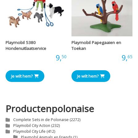
Playmobil 5380
Playmobil Papegaaien en
Hondenuitlaatservice
Toekan
Prijs:
9,
Prijs:
9,
50
65
Je wilt hem?
Je wilt hem?
Productenpolonaise
Complete Sets in de Polonaise
(2272)
Playmobil City Action
(232)
Playmobil City Life
(412)
Playmobil Animals en Friends
(1)