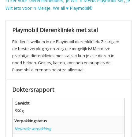
'n Set Voor Dierenliefhebbers
,
Je Wilt ‘n MEGA Playmobil Set
,
Je
Wilt iets voor 'n Meisje
,
We all ♥ Playmobil©
Playmobil Dierenkliniek met stal
Elk dier is welkom in de Playmobil dierenkliniek. Ze krijgen
de beste verpleging en zorg die mogelijk is! Met deze
prachtige dierenkliniek met stal set kun je alle dieren in
nood helpen. Geitjes, katten, konijnen en puppies de
Playmobil dierenarts helpt ze allemaal!
Doktersrapport
Gewicht
500 g
Verpakkingstatus
Neutrale verpakking