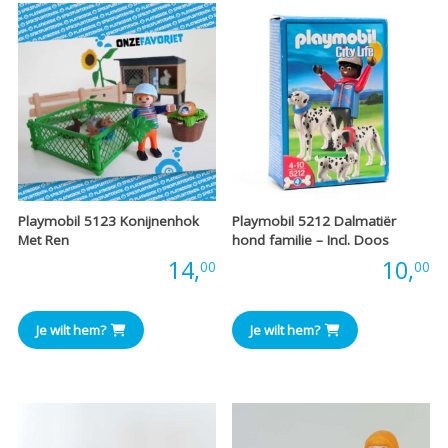
Playmobil 5123 Konijnenhok
Playmobil 5212 Dalmatiër
Met Ren
hond familie – Incl. Doos
Prijs:
14,
Prijs:
10,
00
00
Je wilt hem?
Je wilt hem?