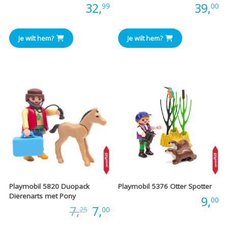
Prijs:
32,
Prijs:
39,
99
00
Je wilt hem?
Je wilt hem?
Playmobil 5820 Duopack
Playmobil 5376 Otter Spotter
Dierenarts met Pony
Prijs:
9,
00
Oorspronkelijke
Huidige
Prijs:
7,
7,
25
00