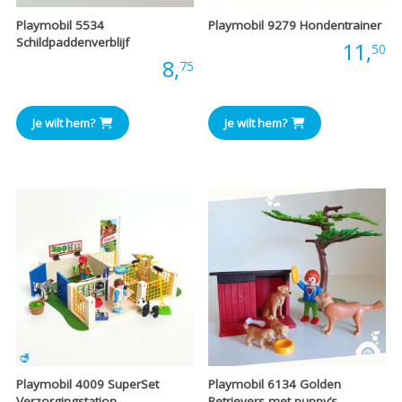
Playmobil 5534
Playmobil 9279 Hondentrainer
Schildpaddenverblijf
Prijs:
11,
50
Prijs:
8,
75
Je wilt hem?
Je wilt hem?
Playmobil 4009 SuperSet
Playmobil 6134 Golden
Verzorgingstation
Retrievers met puppy’s