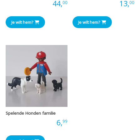
Prijs:
44,
Prijs:
13,
00
00
Je wilt hem?
Je wilt hem?
Spelende Honden familie
Prijs:
6,
99