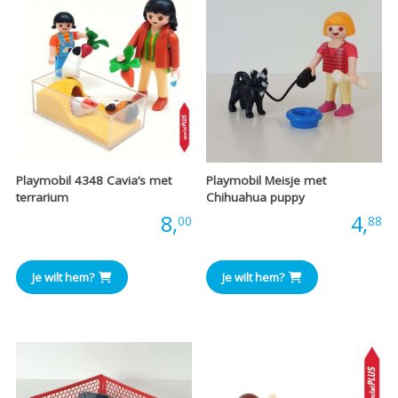
Playmobil 4348 Cavia’s met
Playmobil Meisje met
terrarium
Chihuahua puppy
Prijs:
8,
Prijs:
4,
00
88
Je wilt hem?
Je wilt hem?