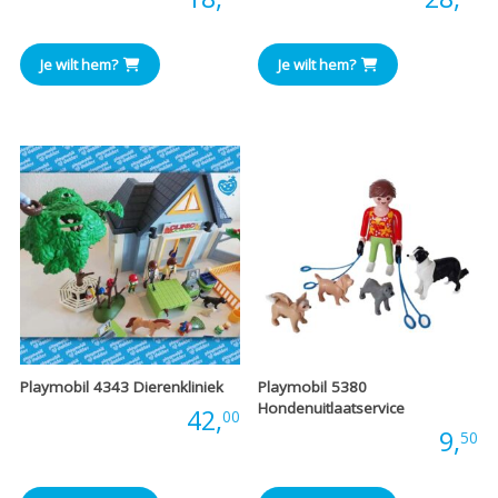
Je wilt hem?
Je wilt hem?
Playmobil 4343 Dierenkliniek
Playmobil 5380
Hondenuitlaatservice
Prijs:
42,
00
Prijs:
9,
50