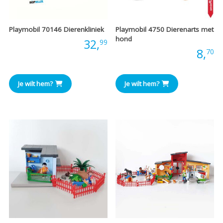
Playmobil 70146 Dierenkliniek
Playmobil 4750 Dierenarts met
hond
Prijs:
32,
99
Prijs:
8,
70
Je wilt hem?
Je wilt hem?