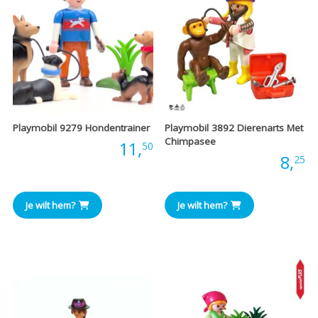
Playmobil 9279 Hondentrainer
Playmobil 3892 Dierenarts Met
Chimpasee
Prijs:
11,
50
Prijs:
8,
25
Je wilt hem?
Je wilt hem?