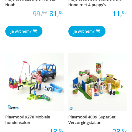
Noah
Hond met 4 puppy’s
Oorspronkelijke
Huidige
Prijs:
99,
81,
Prijs:
11,
00
00
00
prijs
prijs
Je wilt hem?
Je wilt hem?
was:
is:
€99,00.
€81,00.
Playmobil 9278 Mobiele
Playmobil 4009 SuperSet
hondensalon
Verzorgingstation
Prijs:
18,
Prijs:
28,
00
00