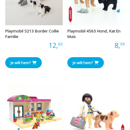
Playmobil 5213 Border Collie
Playmobil 4563 Hond, Kat En
Familie
Muis
Prijs:
12,
Prijs:
8,
60
99
Je wilt hem?
Je wilt hem?