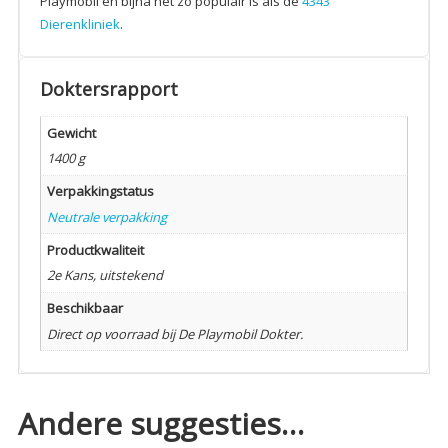
Playmobil en bijna net zo populair is als de
4343
Dierenkliniek
.
Doktersrapport
Gewicht
1400 g
Verpakkingstatus
Neutrale verpakking
Productkwaliteit
2e Kans, uitstekend
Beschikbaar
Direct op voorraad bij De Playmobil Dokter.
Andere suggesties…