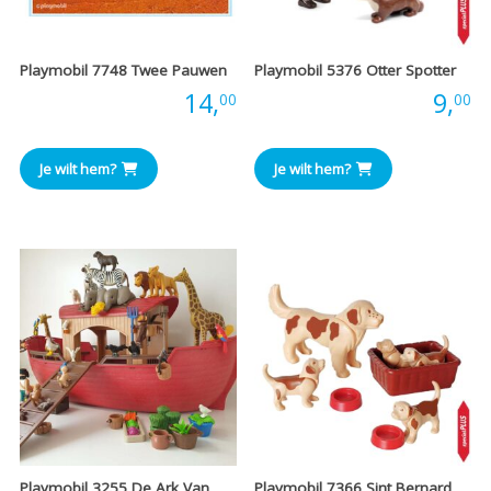
Playmobil 7748 Twee Pauwen
Playmobil 5376 Otter Spotter
Prijs:
14,
Prijs:
9,
00
00
Je wilt hem?
Je wilt hem?
Playmobil 3255 De Ark Van
Playmobil 7366 Sint Bernard