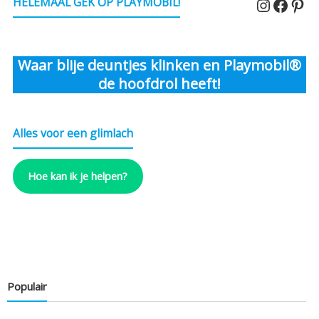
Instagr
Faceb
Pin
HELEMAAL GEK OP PLAYMOBIL!
Waar blije deuntjes klinken en Playmobil®
de hoofdrol heeft!
Alles voor een glimlach
Hoe kan ik je helpen?
Populair