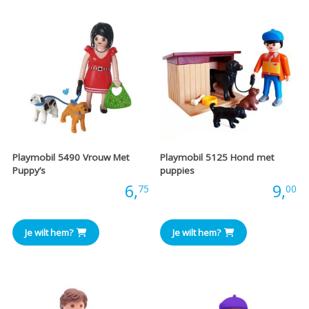
Playmobil 5490 Vrouw Met
Playmobil 5125 Hond met
Puppy’s
puppies
Prijs:
6,
Prijs:
9,
75
00
Je wilt hem?
Je wilt hem?