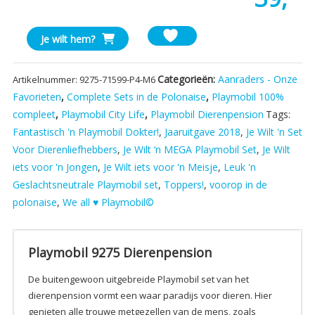
Playmobil
Je wilt hem?
9275
Dierenpension
Categorieën:
Aanraders - Onze
Artikelnummer:
9275-71599-P4-M6
aantal
Favorieten
,
Complete Sets in de Polonaise
,
Playmobil 100%
compleet
,
Playmobil City Life
,
Playmobil Dierenpension
Tags:
Fantastisch 'n Playmobil Dokter!
,
Jaaruitgave 2018
,
Je Wilt 'n Set
Voor Dierenliefhebbers
,
Je Wilt ‘n MEGA Playmobil Set
,
Je Wilt
iets voor 'n Jongen
,
Je Wilt iets voor 'n Meisje
,
Leuk 'n
Geslachtsneutrale Playmobil set
,
Toppers!
,
voorop in de
polonaise
,
We all ♥ Playmobil©
Playmobil 9275 Dierenpension
De buitengewoon uitgebreide Playmobil set van het
dierenpension vormt een waar paradijs voor dieren. Hier
genieten alle trouwe metgezellen van de mens, zoals