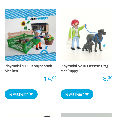
€7,25
€
Playmobil 5123 Konijnenhok
Playmobil 5210 Deense Dog
Met Ren
Met Puppy
Prijs:
14,
Prijs:
8,
00
50
Je wilt hem?
Je wilt hem?