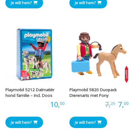
Je wilt hem?
Je wilt hem?
Playmobil 5212 Dalmatiër
Playmobil 5820 Duopack
hond familie – Incl. Doos
Dierenarts met Pony
Oors
H
Prijs:
10,
Prijs:
7,
7,
00
25
00
prijs
pr
Je wilt hem?
Je wilt hem?
was:
is