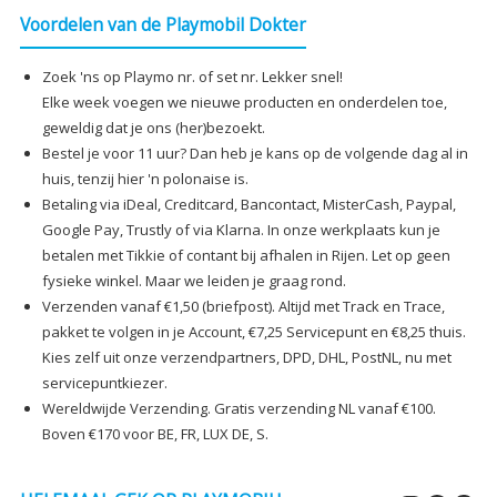
Voordelen van de Playmobil Dokter
Zoek 'ns op Playmo nr. of set nr. Lekker snel!
Elke week voegen we nieuwe producten en onderdelen toe,
geweldig dat je ons (her)bezoekt.
Bestel je voor 11 uur? Dan heb je kans op de volgende dag al in
huis, tenzij hier 'n polonaise is.
Betaling via iDeal, Creditcard, Bancontact, MisterCash, Paypal,
Google Pay, Trustly of via Klarna. In onze werkplaats kun je
betalen met Tikkie of contant bij afhalen in Rijen. Let op geen
fysieke winkel. Maar we leiden je graag rond.
Verzenden vanaf €1,50 (briefpost). Altijd met Track en Trace,
pakket te volgen in je Account, €7,25 Servicepunt en €8,25 thuis.
Kies zelf uit onze verzendpartners, DPD, DHL, PostNL, nu met
servicepuntkiezer.
Wereldwijde Verzending. Gratis verzending NL vanaf €100.
Boven €170 voor BE, FR, LUX DE, S.