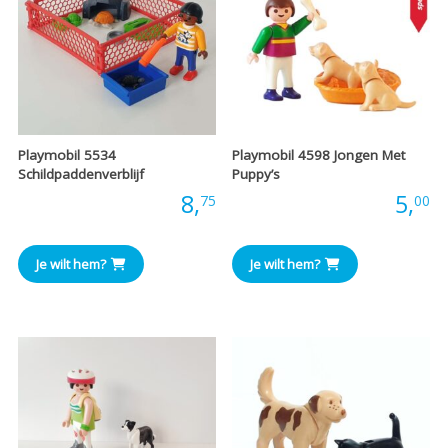
Playmobil 5534
Playmobil 4598 Jongen Met
Schildpaddenverblijf
Puppy’s
Prijs:
8,
Prijs:
5,
75
00
Je wilt hem?
Je wilt hem?