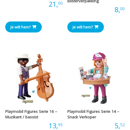
Blisterverpakking
Prijs:
21,
00
Prijs:
8,
00
Je wilt hem?
Je wilt hem?
Playmobil Figures Serie 16 –
Playmobil Figures Serie 14 –
Muzikant / bassist
Snack Verkoper
Prijs:
13,
Prijs:
5,
95
52