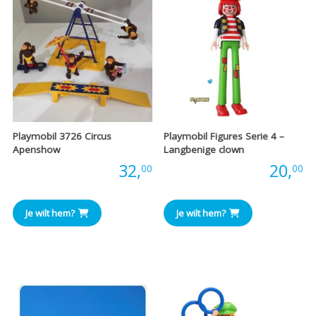
Playmobil 3726 Circus
Playmobil Figures Serie 4 –
Apenshow
Langbenige clown
Prijs:
32,
Prijs:
20,
00
00
Je wilt hem?
Je wilt hem?