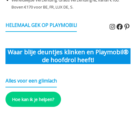
Boven €170 voor BE, FR, LUX DE, S.
Instagr
Faceb
Pin
HELEMAAL GEK OP PLAYMOBIL!
Waar blije deuntjes klinken en Playmobil®
de hoofdrol heeft!
Alles voor een glimlach
Hoe kan ik je helpen?