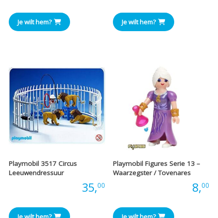
Je wilt hem?
Je wilt hem?
Playmobil 3517 Circus
Playmobil Figures Serie 13 –
Leeuwendressuur
Waarzegster / Tovenares
Prijs:
35,
Prijs:
8,
00
00
Je wilt hem?
Je wilt hem?