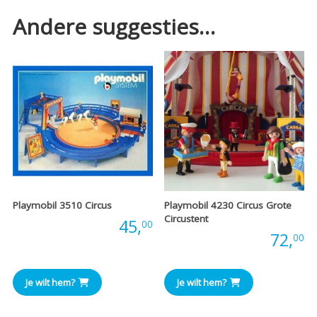
Andere suggesties…
Playmobil 3510 Circus
Playmobil 4230 Circus Grote
Circustent
Prijs:
45,
00
Prijs:
72,
00
Je wilt hem?
Je wilt hem?