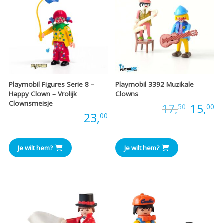
Playmobil Figures Serie 8 –
Playmobil 3392 Muzikale
Happy Clown – Vrolijk
Clowns
Clownsmeisje
Oorspr
H
Prijs:
17,
15,
50
00
Prijs:
23,
00
prijs
pr
was:
is
Je wilt hem?
Je wilt hem?
€17,50
€