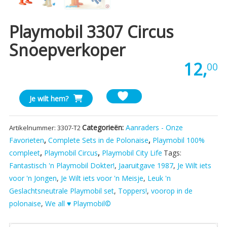
Playmobil 3307 Circus
Snoepverkoper
12,
00
Playmobil
Je wilt hem?
3307
Circus
Categorieën:
Aanraders - Onze
Artikelnummer:
3307-T2
Snoepverkoper
Favorieten
,
Complete Sets in de Polonaise
,
Playmobil 100%
aantal
compleet
,
Playmobil Circus
,
Playmobil City Life
Tags:
Fantastisch 'n Playmobil Dokter!
,
Jaaruitgave 1987
,
Je Wilt iets
voor 'n Jongen
,
Je Wilt iets voor 'n Meisje
,
Leuk 'n
Geslachtsneutrale Playmobil set
,
Toppers!
,
voorop in de
polonaise
,
We all ♥ Playmobil©