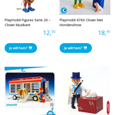
Playmobil Figures Serie 20 –
Playmobil 4760 Clown Met
Clown Muzikant
Hondenshow
Prijs:
12,
Prijs:
18,
50
45
Je wilt hem?
Je wilt hem?