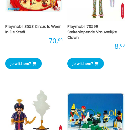
Playmobil 3553 Circus Is Weer
Playmobil 70599
In De Stad!
Steltenlopende Vrouwelijke
Clown
Prijs:
70,
00
Prijs:
8,
00
Je wilt hem?
Je wilt hem?