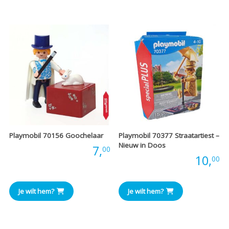
Playmobil 70156 Goochelaar
Playmobil 70377 Straatartiest –
Nieuw in Doos
Prijs:
7,
00
Prijs:
10,
00
Je wilt hem?
Je wilt hem?