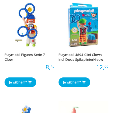
Playmobil Figures Serie 7 –
Playmobil 4894 Clini Clown -
Clown
Incl. Doos SpiksplinterNieuw
Prijs:
8,
Prijs:
12,
45
00
Je wilt hem?
Je wilt hem?