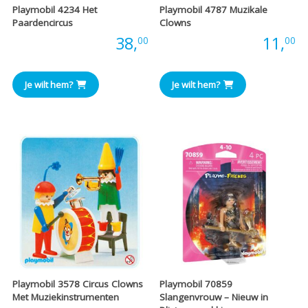
Playmobil 4234 Het
Playmobil 4787 Muzikale
Paardencircus
Clowns
Prijs:
38,
Prijs:
11,
00
00
Je wilt hem?
Je wilt hem?
Playmobil 3578 Circus Clowns
Playmobil 70859
Met Muziekinstrumenten
Slangenvrouw – Nieuw in