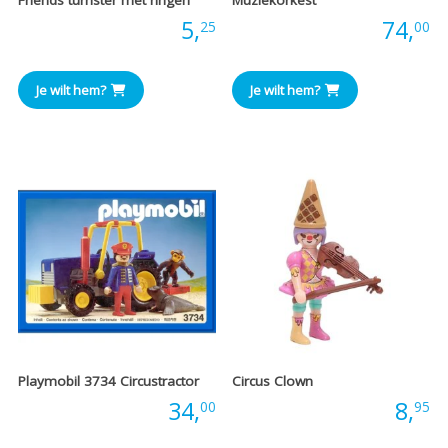
Friends turnster met ringen
Muziekorkest
Prijs:
5,
Prijs:
74,
25
00
Je wilt hem?
Je wilt hem?
Playmobil 3734 Circustractor
Circus Clown
Prijs:
34,
Prijs:
8,
00
95