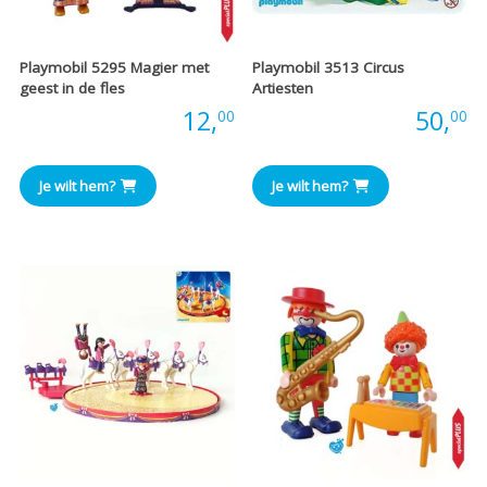
Playmobil 5295 Magier met
Playmobil 3513 Circus
geest in de fles
Artiesten
Prijs:
12,
Prijs:
50,
00
00
Je wilt hem?
Je wilt hem?