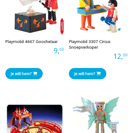
Playmobil 4667 Goochelaar
Playmobil 3307 Circus
Snoepverkoper
Prijs:
9,
00
Prijs:
12,
00
Je wilt hem?
Je wilt hem?