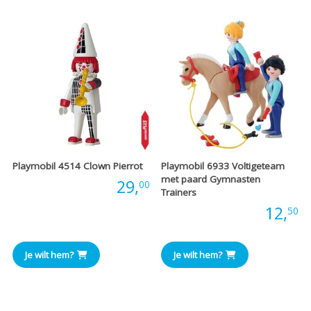
Playmobil 4514 Clown Pierrot
Playmobil 6933 Voltigeteam
met paard Gymnasten
Prijs:
29,
00
Trainers
Prijs:
12,
50
Je wilt hem?
Je wilt hem?