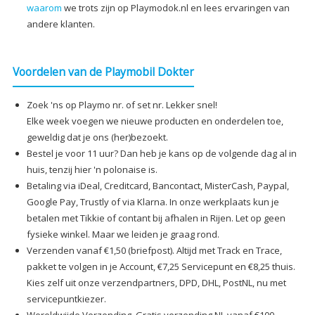
waarom
we trots zijn op Playmodok.nl en lees ervaringen van
andere klanten.
Voordelen van de Playmobil Dokter
Zoek 'ns op Playmo nr. of set nr. Lekker snel!
Elke week voegen we nieuwe producten en onderdelen toe,
geweldig dat je ons (her)bezoekt.
Bestel je voor 11 uur? Dan heb je kans op de volgende dag al in
huis, tenzij hier 'n polonaise is.
Betaling via iDeal, Creditcard, Bancontact, MisterCash, Paypal,
Google Pay, Trustly of via Klarna. In onze werkplaats kun je
betalen met Tikkie of contant bij afhalen in Rijen. Let op geen
fysieke winkel. Maar we leiden je graag rond.
Verzenden vanaf €1,50 (briefpost). Altijd met Track en Trace,
pakket te volgen in je Account, €7,25 Servicepunt en €8,25 thuis.
Kies zelf uit onze verzendpartners, DPD, DHL, PostNL, nu met
servicepuntkiezer.
Wereldwijde Verzending. Gratis verzending NL vanaf €100.