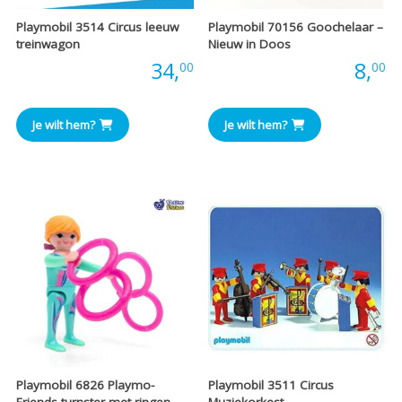
Playmobil 3514 Circus leeuw
Playmobil 70156 Goochelaar –
treinwagon
Nieuw in Doos
Prijs:
34,
Prijs:
8,
00
00
Je wilt hem?
Je wilt hem?
Playmobil 6826 Playmo-
Playmobil 3511 Circus