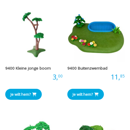
9400 Kleine jonge boom
9400 Buitenzwembad
Prijs:
3,
Prijs:
11,
00
85
Je wilt hem?
Je wilt hem?