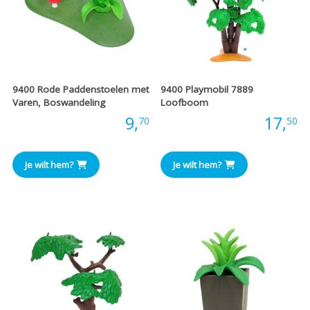
9400 Rode Paddenstoelen met
9400 Playmobil 7889
Varen, Boswandeling
Loofboom
Prijs:
9,
Prijs:
17,
70
50
Je wilt hem?
Je wilt hem?