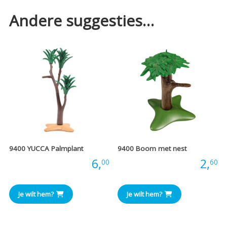
Andere suggesties…
9400 YUCCA Palmplant
9400 Boom met nest
Prijs:
6,
Prijs:
2,
00
60
Je wilt hem?
Je wilt hem?