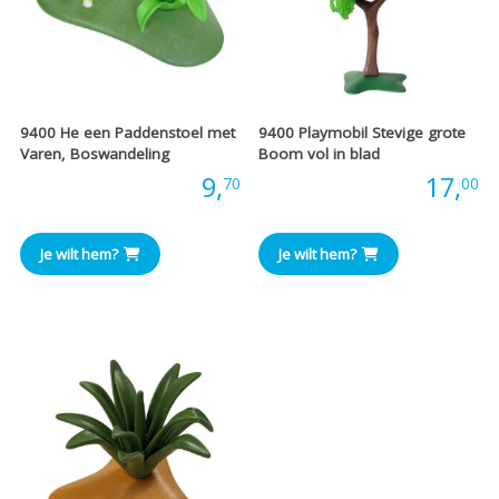
9400 He een Paddenstoel met
9400 Playmobil Stevige grote
Varen, Boswandeling
Boom vol in blad
Prijs:
9,
Prijs:
17,
70
00
Je wilt hem?
Je wilt hem?