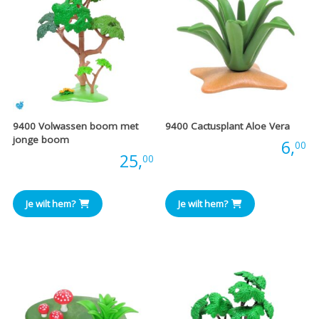
9400 Volwassen boom met
9400 Cactusplant Aloe Vera
jonge boom
Prijs:
6,
00
Prijs:
25,
00
Je wilt hem?
Je wilt hem?