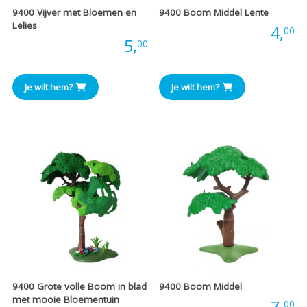
9400 Vijver met Bloemen en
9400 Boom Middel Lente
Lelies
Prijs:
4,
00
Prijs:
5,
00
Je wilt hem?
Je wilt hem?
9400 Grote volle Boom in blad
9400 Boom Middel
met mooie Bloementuin
Prijs:
7,
00