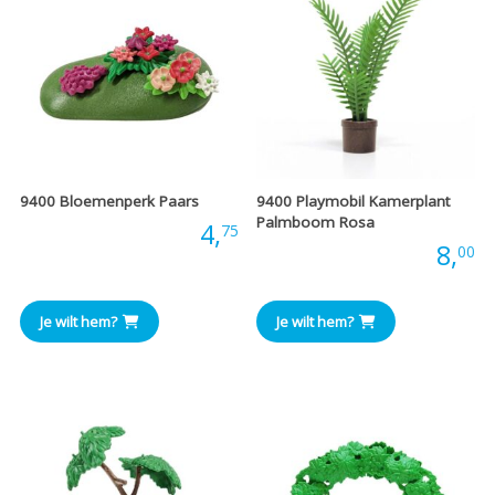
9400 Bloemenperk Paars
9400 Playmobil Kamerplant
Palmboom Rosa
Prijs:
4,
75
Prijs:
8,
00
Je wilt hem?
Je wilt hem?