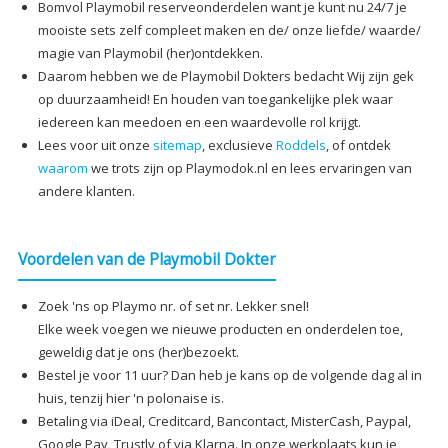
Bomvol Playmobil reserveonderdelen want je kunt nu 24/7 je
mooiste sets zelf compleet maken en de/ onze liefde/ waarde/
magie van Playmobil (her)ontdekken.
Daarom hebben we de Playmobil Dokters bedacht Wij zijn gek
op duurzaamheid! En houden van toegankelijke plek waar
iedereen kan meedoen en een waardevolle rol krijgt.
Lees voor uit onze
sitemap
, exclusieve
Roddels
, of ontdek
waarom
we trots zijn op Playmodok.nl en lees ervaringen van
andere klanten.
Voordelen van de Playmobil Dokter
Zoek 'ns op Playmo nr. of set nr. Lekker snel!
Elke week voegen we nieuwe producten en onderdelen toe,
geweldig dat je ons (her)bezoekt.
Bestel je voor 11 uur? Dan heb je kans op de volgende dag al in
huis, tenzij hier 'n polonaise is.
Betaling via iDeal, Creditcard, Bancontact, MisterCash, Paypal,
Google Pay, Trustly of via Klarna. In onze werkplaats kun je