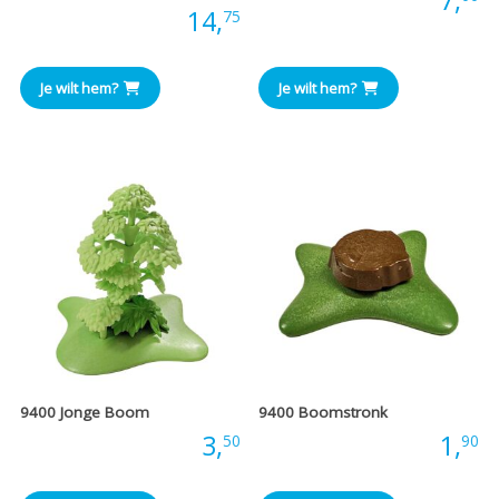
Prijs:
14,
75
Je wilt hem?
Je wilt hem?
9400 Jonge Boom
9400 Boomstronk
Prijs:
3,
Prijs:
1,
50
90