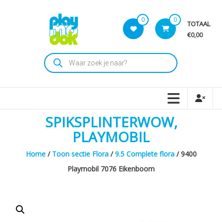
Skip
to
0
0
TOTAAL
content
€0,00
Playmodok
Producten
zoeken
Tweedehands
Playmobil
Speelgoed
en
SPIKSPLINTERWOW,
dromen
voor
PLAYMOBIL
iedereen
Home
/
Toon sectie Flora
/
9.5 Complete flora
/ 9400
Playmobil 7076 Eikenboom