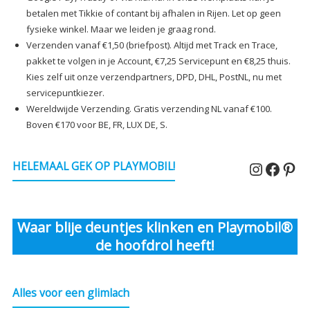
betalen met Tikkie of contant bij afhalen in Rijen. Let op geen
fysieke winkel. Maar we leiden je graag rond.
Verzenden vanaf €1,50 (briefpost). Altijd met Track en Trace,
pakket te volgen in je Account, €7,25 Servicepunt en €8,25 thuis.
Kies zelf uit onze verzendpartners, DPD, DHL, PostNL, nu met
servicepuntkiezer.
Wereldwijde Verzending. Gratis verzending NL vanaf €100.
Boven €170 voor BE, FR, LUX DE, S.
Instagr
Faceb
Pin
HELEMAAL GEK OP PLAYMOBIL!
Waar blije deuntjes klinken en Playmobil®
de hoofdrol heeft!
Alles voor een glimlach