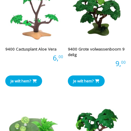
9400 Cactusplant Aloe Vera
9400 Grote volwassenboom 9
delig
Prijs:
6,
00
Prijs:
9,
00
Je wilt hem?
Je wilt hem?