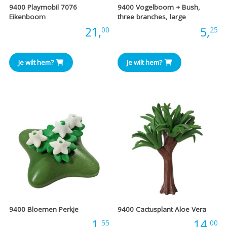
9400 Playmobil 7076
9400 Vogelboom + Bush,
Eikenboom
three branches, large
Prijs:
21,
Prijs:
5,
00
25
Je wilt hem?
Je wilt hem?
9400 Bloemen Perkje
9400 Cactusplant Aloe Vera
Prijs:
1,
Prijs:
14,
55
00