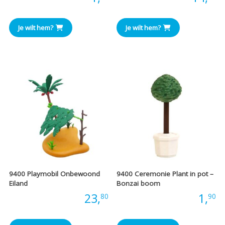
Je wilt hem?
Je wilt hem?
9400 Playmobil Onbewoond
9400 Ceremonie Plant in pot –
Eiland
Bonzai boom
Prijs:
23,
Prijs:
1,
80
90