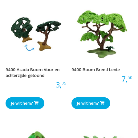
9400 Acacia Boom Voor en
9400 Boom Breed Lente
achterzijde getoond
Prijs:
7,
50
Prijs:
3,
75
Je wilt hem?
Je wilt hem?