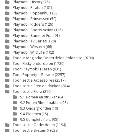
Playmobil History
(75)
Playmobil Piraten
(101)
Playmobil Poppenhuis
(63)
Playmobil Prinsessen
(50)
Playmobil Ridders
(129)
Playmobil Sports Action
(125)
Playmobil Summer Fun
(91)
Playmobil TV Series
(120)
Playmobil Western
(66)
Playmobil Wild Life
(102)
Toon 'n Magische Onderdelen Polonaise
(9796)
Toon Klicky onderdelen
(1729)
Toon Playmobil Dieren
(931)
Toon Poppetjes Parade
(2257)
Toon sectie Accessoires
(2517)
Toon sectie Eten en drinken
(874)
Toon sectie Flora
(210)
9.1 Bomen en struiken
(64)
9.2 Potten Bloembakken
(25)
9.3 Ondergronden
(10)
9.4 Bloemen
(15)
9.5 Complete flora
(95)
Toon sectie Onderdelen
(1194)
Toon sectie System X
(629)