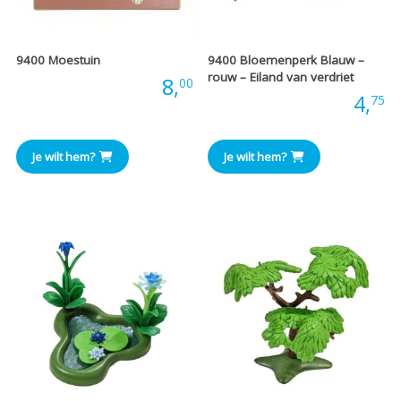
9400 Moestuin
9400 Bloemenperk Blauw –
rouw – Eiland van verdriet
Prijs:
8,
00
Prijs:
4,
75
Je wilt hem?
Je wilt hem?