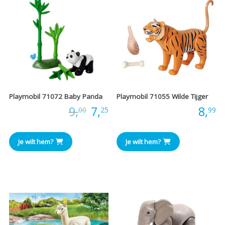
Playmobil 71072 Baby Panda
Playmobil 71055 Wilde Tijger
Oorspronkelijke
Huidige
Prijs:
9,
7,
Prijs:
8,
00
25
99
prijs
prijs
Je wilt hem?
Je wilt hem?
was:
is:
€9,00.
€7,25.