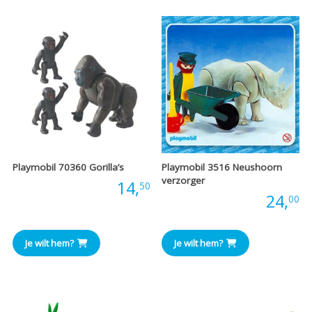
Playmobil 70360 Gorilla’s
Playmobil 3516 Neushoorn
verzorger
Prijs:
14,
50
Prijs:
24,
00
Je wilt hem?
Je wilt hem?