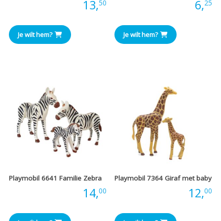
Prijs:
13,
Prijs:
6,
50
25
Je wilt hem?
Je wilt hem?
Playmobil 6641 Familie Zebra
Playmobil 7364 Giraf met baby
Prijs:
14,
Prijs:
12,
00
00