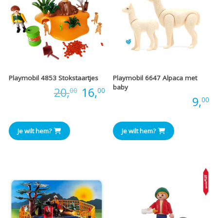
Playmobil 4853 Stokstaartjes
Playmobil 6647 Alpaca met
baby
Oorspronkelijke
Huidige
Prijs:
20,
16,
00
00
Prijs:
9,
00
prijs
prijs
was:
is:
Je wilt hem?
Je wilt hem?
€20,00.
€16,00.