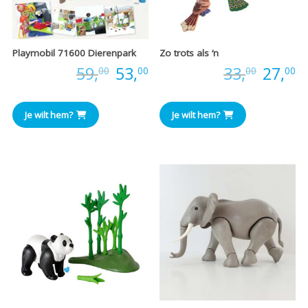
Playmobil 71600 Dierenpark
Zo trots als ‘n
Oorspronkelijke
Huidige
Oorspr
H
Prijs:
59,
53,
Prijs:
33,
27,
00
00
00
00
prijs
prijs
prijs
pr
Je wilt hem?
Je wilt hem?
was:
is:
was:
is
€59,00.
€53,00.
€33,00
€