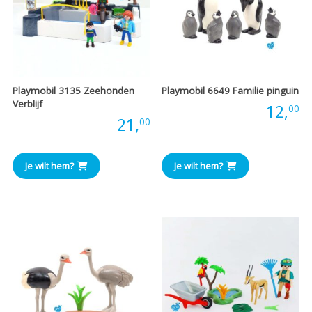
Playmobil 3135 Zeehonden
Playmobil 6649 Familie pinguin
Verblijf
Prijs:
12,
00
Prijs:
21,
00
Je wilt hem?
Je wilt hem?