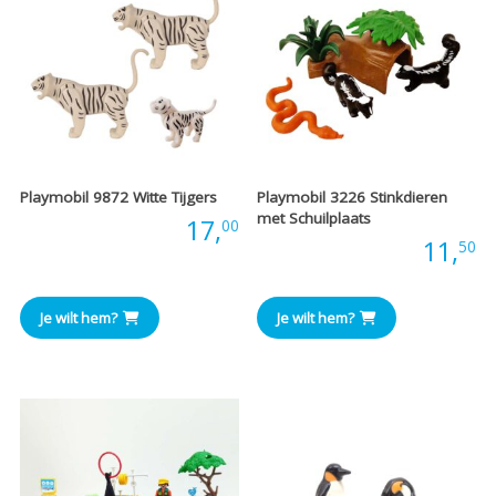
Playmobil 9872 Witte Tijgers
Playmobil 3226 Stinkdieren
met Schuilplaats
Prijs:
17,
00
Prijs:
11,
50
Je wilt hem?
Je wilt hem?