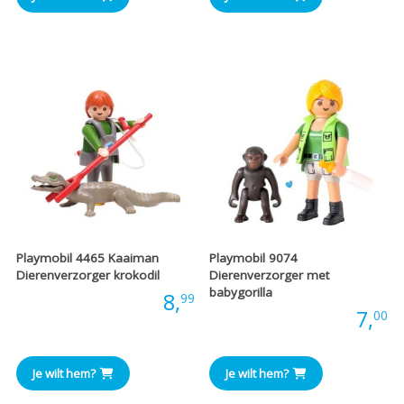
Playmobil 4465 Kaaiman
Playmobil 9074
Dierenverzorger krokodil
Dierenverzorger met
babygorilla
Prijs:
8,
99
Prijs:
7,
00
Je wilt hem?
Je wilt hem?