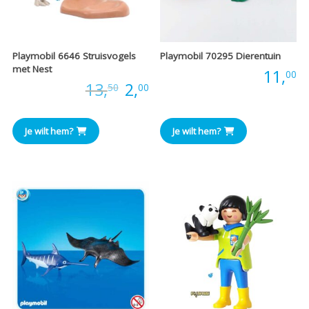
Playmobil 6646 Struisvogels
Playmobil 70295 Dierentuin
met Nest
Prijs:
11,
00
Oorspronkelijke
Huidige
Prijs:
13,
2,
50
00
prijs
prijs
Je wilt hem?
Je wilt hem?
was:
is:
€13,50.
€2,00.