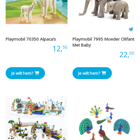
Playmobil 70350 Alpaca’s
Playmobil 7995 Moeder Olifant
Met Baby
Prijs:
12,
50
Prijs:
22,
00
Je wilt hem?
Je wilt hem?