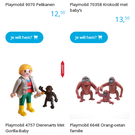
Playmobil 9070 Pelikanen
Playmobil 70358 Krokodil met
baby’s
Prijs:
12,
50
Prijs:
13,
50
Je wilt hem?
Je wilt hem?
Playmobil 4757 Dierenarts Met
Playmobil 6648 Orang-oetan
Gorilla-Baby
familie