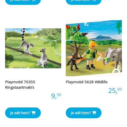
Playmobil 70355
Playmobil 5628 Wildlife
Ringstaartmaki’s
Prijs:
25,
00
Prijs:
9,
50
Je wilt hem?
Je wilt hem?