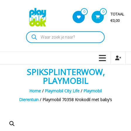
Skip
to
0
0
TOTAAL
content
€0,00
Playmodok
Producten
zoeken
Tweedehands
Playmobil
Speelgoed
en
SPIKSPLINTERWOW,
dromen
voor
PLAYMOBIL
iedereen
Home
/
Playmobil City Life
/
Playmobil
Dierentuin
/ Playmobil 70358 Krokodil met baby’s