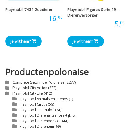
Playmobil 7434 Zeedieren
Playmobil Figures Serie 19 –
Dierenverzorger
Prijs:
16,
00
Prijs:
5,
00
Je wilt hem?
Je wilt hem?
Productenpolonaise
Complete Sets in de Polonaise
(2277)
Playmobil City Action
(233)
Playmobil City Life
(412)
Playmobil Animals en Friends
(1)
Playmobil Circus
(59)
Playmobil De Bruiloft
(34)
Playmobil Dierenartsenpraktijk
(8)
Playmobil Dierenpension
(44)
Playmobil Dierentuin
(69)