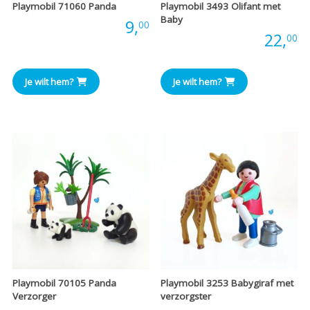
Playmobil 71060 Panda
Playmobil 3493 Olifant met
Baby
Prijs:
9,
00
Prijs:
22,
00
Je wilt hem?
Je wilt hem?
Playmobil 70105 Panda
Playmobil 3253 Babygiraf met
Verzorger
verzorgster