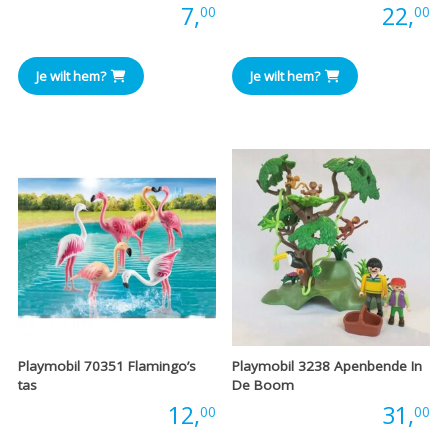
Prijs:
7,
Prijs:
22,
00
00
Je wilt hem?
Je wilt hem?
Playmobil 70351 Flamingo’s
Playmobil 3238 Apenbende In
tas
De Boom
Prijs:
12,
Prijs:
31,
00
00