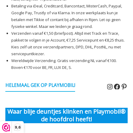
Betaling via iDeal, Creditcard, Bancontact, MisterCash, Paypal,
Google Pay, Trustly of via Klarna. In onze werkplaats kun je
betalen met Tikkie of contant bij afhalen in Rijen. Let op geen
fysieke winkel. Maar we leiden je graag rond.
Verzenden vanaf €1,50 (briefpost). Altijd met Track en Trace,
pakket te volgen in je Account, €7,25 Servicepunt en €8,25 thuis.
Kies zelf uit onze verzendpartners, DPD, DHL, PostNL, nu met
servicepuntkiezer.
Wereldwijde Verzending. Gratis verzending NL vanaf €100.
Boven €170 voor BE, FR, LUX DE, S.
Instagr
Faceb
Pin
HELEMAAL GEK OP PLAYMOBIL!
Waar blije deuntjes klinken en Playmobil®
de hoofdrol heeft!
9,6