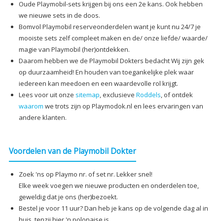
Oude Playmobil-sets krijgen bij ons een 2e kans. Ook hebben
we nieuwe sets in de doos.
Bomvol Playmobil reserveonderdelen want je kunt nu 24/7 je
mooiste sets zelf compleet maken en de/ onze liefde/ waarde/
magie van Playmobil (her)ontdekken.
Daarom hebben we de Playmobil Dokters bedacht Wij zijn gek
op duurzaamheid! En houden van toegankelijke plek waar
iedereen kan meedoen en een waardevolle rol krijgt.
Lees voor uit onze
sitemap
, exclusieve
Roddels
, of ontdek
waarom
we trots zijn op Playmodok.nl en lees ervaringen van
andere klanten.
Voordelen van de Playmobil Dokter
Zoek 'ns op Playmo nr. of set nr. Lekker snel!
Elke week voegen we nieuwe producten en onderdelen toe,
geweldig dat je ons (her)bezoekt.
Bestel je voor 11 uur? Dan heb je kans op de volgende dag al in
huis, tenzij hier 'n polonaise is.