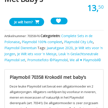
13,
50
Playmobil
Je wilt hem?
70358
Krokodil
Categorieën:
Complete Sets in de
Artikelnummer:
70358-F6
met
Polonaise
,
Playmobil 100% compleet
,
Playmobil City Life
,
baby's
Playmobil Dierentuin
Tags:
Jaaruitgave 2020
,
Je Wilt iets voor 'n
aantal
Jongen
,
Je Wilt iets voor 'n Meisje
,
Leuk 'n Geslachtsneutrale
Playmobil set
,
Promotiefoto ©Playmobil
,
We all ♥ Playmobil©
Playmobil 70358 Krokodil met baby’s
Deze leuke Playmobil set bevat een alligatormoeder en 2
alligatorjongen. Alligators verblijven bij voorkeur in rivieren,
meren en moerassen of natuurlijk in het Playmobil
dierenpark (art. 70341). De alligatormoeder is zeer zorgzaam