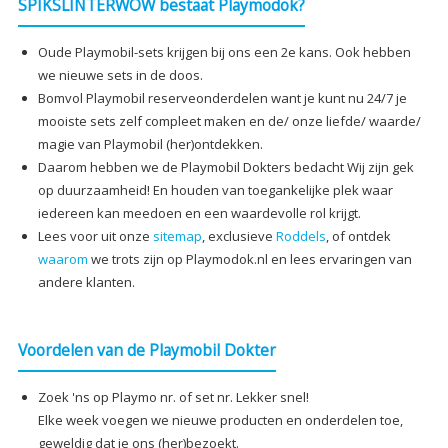
SPIKSLINTERWOW bestaat Playmodok?
Oude Playmobil-sets krijgen bij ons een 2e kans. Ook hebben
we nieuwe sets in de doos.
Bomvol Playmobil reserveonderdelen want je kunt nu 24/7 je
mooiste sets zelf compleet maken en de/ onze liefde/ waarde/
magie van Playmobil (her)ontdekken.
Daarom hebben we de Playmobil Dokters bedacht Wij zijn gek
op duurzaamheid! En houden van toegankelijke plek waar
iedereen kan meedoen en een waardevolle rol krijgt.
Lees voor uit onze
sitemap
, exclusieve
Roddels
, of ontdek
waarom
we trots zijn op Playmodok.nl en lees ervaringen van
andere klanten.
Voordelen van de Playmobil Dokter
Zoek 'ns op Playmo nr. of set nr. Lekker snel!
Elke week voegen we nieuwe producten en onderdelen toe,
geweldig dat je ons (her)bezoekt.