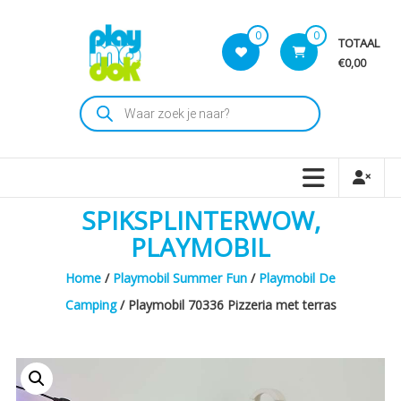
Skip
to
0
0
TOTAAL
content
€0,00
Playmodok
Producten
zoeken
Tweedehands
Playmobil
Speelgoed
en
SPIKSPLINTERWOW,
dromen
voor
PLAYMOBIL
iedereen
Home
/
Playmobil Summer Fun
/
Playmobil De
Camping
/ Playmobil 70336 Pizzeria met terras