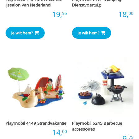
IJssalon van Nederland!
Dienstvoertuig
Prijs:
19,
Prijs:
18,
95
00
Je wilt hem?
Je wilt hem?
Playmobil 4149 Strandvakantie
Playmobil 6245 Barbecue
accessoires
Prijs:
14,
00
Prijs:
9,
75