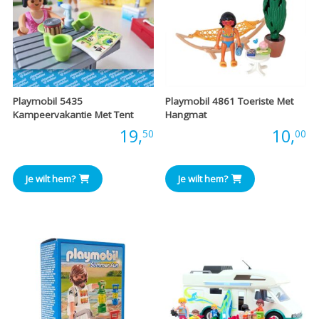
Playmobil 5435
Playmobil 4861 Toeriste Met
Kampeervakantie Met Tent
Hangmat
Prijs:
19,
Prijs:
10,
50
00
Je wilt hem?
Je wilt hem?