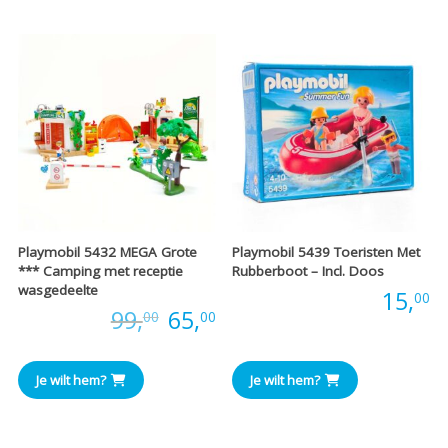
€38,00
€
Playmobil 5432 MEGA Grote
Playmobil 5439 Toeristen Met
*** Camping met receptie
Rubberboot – Incl. Doos
wasgedeelte
Prijs:
15,
00
Oorspronkelijke
Huidige
Prijs:
99,
65,
00
00
prijs
prijs
Je wilt hem?
Je wilt hem?
was:
is:
€99,00.
€65,00.