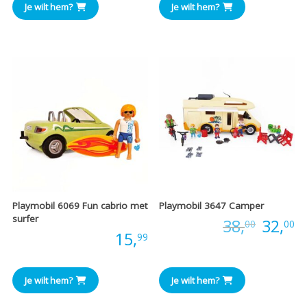
Je wilt hem?
Je wilt hem?
Playmobil 6069 Fun cabrio met
Playmobil 3647 Camper
surfer
Oorspr
H
Prijs:
38,
32,
00
00
Prijs:
15,
99
prijs
pr
was:
is
Je wilt hem?
Je wilt hem?