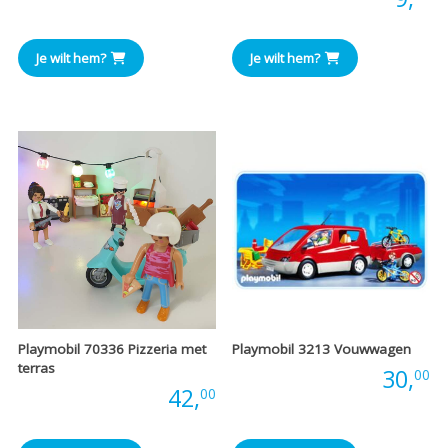
Je wilt hem?
Je wilt hem?
Playmobil 70336 Pizzeria met
Playmobil 3213 Vouwwagen
terras
Prijs:
30,
00
Prijs:
42,
00