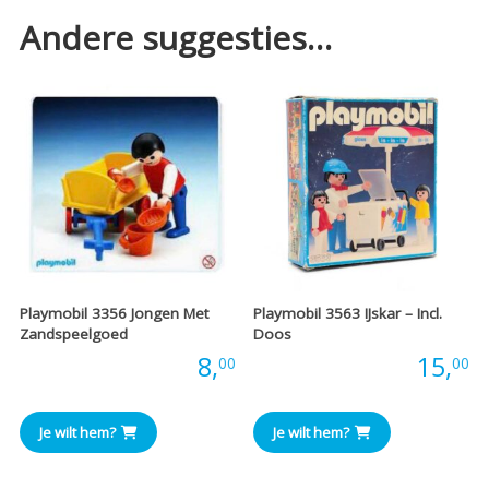
Andere suggesties…
Playmobil 3356 Jongen Met
Playmobil 3563 IJskar – Incl.
Zandspeelgoed
Doos
Prijs:
8,
Prijs:
15,
00
00
Je wilt hem?
Je wilt hem?