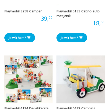
Playmobil 3258 Camper
Playmobil 5133 Cabrio auto
met jetski
Prijs:
39,
00
Prijs:
18,
50
Je wilt hem?
Je wilt hem?
Playmobil 4134 De lekkerste
Playmobil 5437 Camping