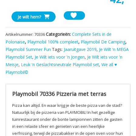
Playmobil
Je wilt hem?
70336
Pizzeria
Categorieën:
Complete Sets in de
Artikelnummer:
70336
met
Polonaise
,
Playmobil 100% compleet
,
Playmobil De Camping
,
terras
Playmobil Summer Fun
Tags:
Jaaruitgave 2019
,
Je Wilt ‘n MEGA
aantal
Playmobil Set
,
Je Wilt iets voor 'n Jongen
,
Je Wilt iets voor 'n
Meisje
,
Leuk 'n Geslachtsneutrale Playmobil set
,
We all ♥
Playmobil©
Playmobil 70336 Pizzeria met terras
Pizza kan altijd. En waar krijg je de beste pizza van de stad?
Natuurlijk bij de pizzeria van PLAYMOBIL! In het gezellige
tuinrestaurant onder de bonte lampionnen zitten de gasten
in een relaxte sfeer en genieten van een heerlijke
verfrissing, terwijl de pizzabakker in de open oven voor hun