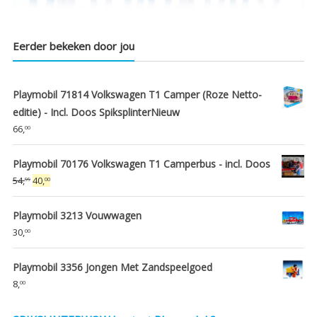
Eerder bekeken door jou
Playmobil 71814 Volkswagen T1 Camper (Roze Netto-
editie) - Incl. Doos SpiksplinterNieuw
66,
00
Playmobil 70176 Volkswagen T1 Camperbus - incl. Doos
Oorspronkelijke
Huidige
54,
40,
99
00
prijs
prijs
was:
is:
Playmobil 3213 Vouwwagen
€54,99.
€40,00.
30,
00
Playmobil 3356 Jongen Met Zandspeelgoed
8,
00