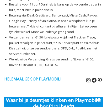
Bestel je voor 11 uur? Dan heb je kans op de volgende dag al in
huis, tenzij hier 'n polonaise is.
Betaling via iDeal, Creditcard, Bancontact, MisterCash, Paypal,
Google Pay, Trustly of via Klarna. In onze werkplaats kun je
betalen met Tikkie of contant bij afhalen in Rijen. Let op geen
fysieke winkel. Maar we leiden je graag rond.
Verzenden vanaf €1,50 (briefpost). Altijd met Track en Trace,
pakket te volgen in je Account, €7,25 Servicepunt en €8,25 thuis.
Kies zelf uit onze verzendpartners, DPD, DHL, PostNL, nu met
servicepuntkiezer.
Wereldwijde Verzending. Gratis verzending NL vanaf €100.
Boven €170 voor BE, FR, LUX DE, S.
Instagr
Faceb
Pin
HELEMAAL GEK OP PLAYMOBIL!
Waar blije deuntjes klinken en Playmobil®
de hoofdrol heeft!