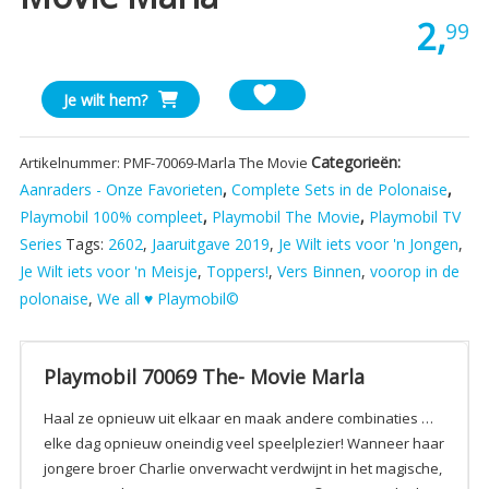
2,
99
Playmobil
Je wilt hem?
70069
The-
Categorieën:
Artikelnummer:
PMF-70069-Marla The Movie
Movie
Aanraders - Onze Favorieten
,
Complete Sets in de Polonaise
,
Marla
Playmobil 100% compleet
,
Playmobil The Movie
,
Playmobil TV
aantal
Series
Tags:
2602
,
Jaaruitgave 2019
,
Je Wilt iets voor 'n Jongen
,
Je Wilt iets voor 'n Meisje
,
Toppers!
,
Vers Binnen
,
voorop in de
polonaise
,
We all ♥ Playmobil©
Playmobil 70069 The- Movie Marla
Haal ze opnieuw uit elkaar en maak andere combinaties …
elke dag opnieuw oneindig veel speelplezier! Wanneer haar
jongere broer Charlie onverwacht verdwijnt in het magische,