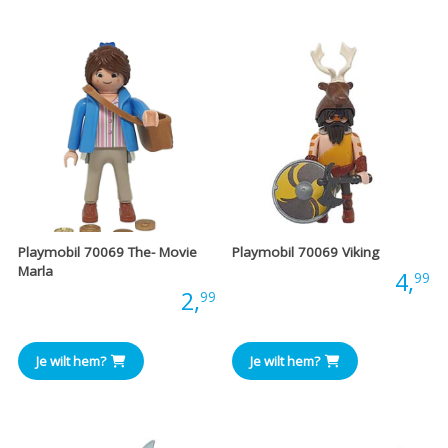
Playmobil 70069 The- Movie
Playmobil 70069 Viking
Marla
Prijs:
4,
99
Prijs:
2,
99
Je wilt hem?
Je wilt hem?