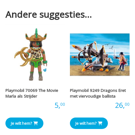
Andere suggesties…
Playmobil 70069 The Movie
Playmobil 9249 Dragons Eret
Marla als Strijder
met viervoudige ballista
Prijs:
5,
Prijs:
26,
00
00
Je wilt hem?
Je wilt hem?