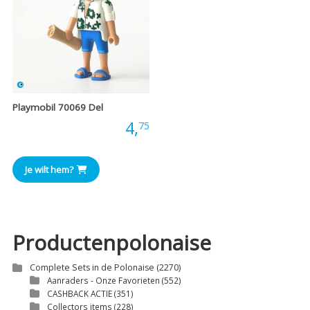
Playmobil 70069 Del
Prijs:
4,
75
Je wilt hem?
Productenpolonaise
Complete Sets in de Polonaise
(2270)
Aanraders - Onze Favorieten
(552)
CASHBACK ACTIE
(351)
Collectors items
(228)