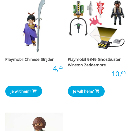
Playmobil Chinese Strijder
Playmobil 9349 Ghostbuster
Winston Zeddemore
Prijs:
4,
25
Prijs:
10,
00
Je wilt hem?
Je wilt hem?