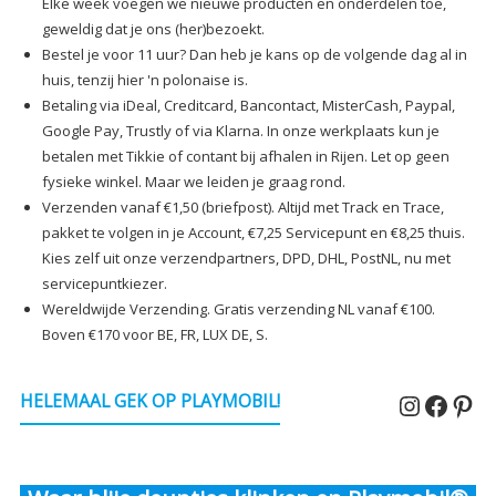
Elke week voegen we nieuwe producten en onderdelen toe,
geweldig dat je ons (her)bezoekt.
Bestel je voor 11 uur? Dan heb je kans op de volgende dag al in
huis, tenzij hier 'n polonaise is.
Betaling via iDeal, Creditcard, Bancontact, MisterCash, Paypal,
Google Pay, Trustly of via Klarna. In onze werkplaats kun je
betalen met Tikkie of contant bij afhalen in Rijen. Let op geen
fysieke winkel. Maar we leiden je graag rond.
Verzenden vanaf €1,50 (briefpost). Altijd met Track en Trace,
pakket te volgen in je Account, €7,25 Servicepunt en €8,25 thuis.
Kies zelf uit onze verzendpartners, DPD, DHL, PostNL, nu met
servicepuntkiezer.
Wereldwijde Verzending. Gratis verzending NL vanaf €100.
Boven €170 voor BE, FR, LUX DE, S.
Instagr
Faceb
Pin
HELEMAAL GEK OP PLAYMOBIL!