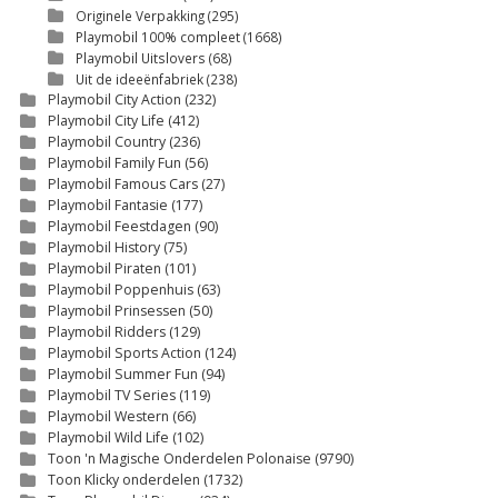
Originele Verpakking
(295)
Playmobil 100% compleet
(1668)
Playmobil Uitslovers
(68)
Uit de ideeënfabriek
(238)
Playmobil City Action
(232)
Playmobil City Life
(412)
Playmobil Country
(236)
Playmobil Family Fun
(56)
Playmobil Famous Cars
(27)
Playmobil Fantasie
(177)
Playmobil Feestdagen
(90)
Playmobil History
(75)
Playmobil Piraten
(101)
Playmobil Poppenhuis
(63)
Playmobil Prinsessen
(50)
Playmobil Ridders
(129)
Playmobil Sports Action
(124)
Playmobil Summer Fun
(94)
Playmobil TV Series
(119)
Playmobil Western
(66)
Playmobil Wild Life
(102)
Toon 'n Magische Onderdelen Polonaise
(9790)
Toon Klicky onderdelen
(1732)