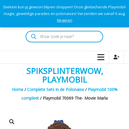
Skip
Stiekem kun jij gewoon blijven shoppen! Onze glimlachende Playmobil-
to
0
0
magie, geweldige parades en polonaises! Verzenden we vanaf 6 aug.
TOTAAL
content
Negeren
€0,00
Playmodok
Producten
zoeken
Tweedehands
Playmobil
Speelgoed
en
SPIKSPLINTERWOW,
dromen
voor
PLAYMOBIL
iedereen
Home
/
Complete Sets in de Polonaise
/
Playmobil 100%
compleet
/ Playmobil 70069 The- Movie Marla