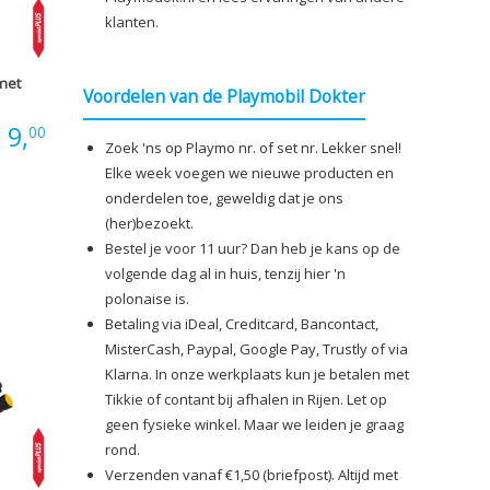
klanten.
met
Voordelen van de Playmobil Dokter
:
9,
00
Zoek 'ns op Playmo nr. of set nr. Lekker snel!
Elke week voegen we nieuwe producten en
onderdelen toe, geweldig dat je ons
(her)bezoekt.
Bestel je voor 11 uur? Dan heb je kans op de
volgende dag al in huis, tenzij hier 'n
polonaise is.
Betaling via iDeal, Creditcard, Bancontact,
MisterCash, Paypal, Google Pay, Trustly of via
Klarna. In onze werkplaats kun je betalen met
Tikkie of contant bij afhalen in Rijen. Let op
geen fysieke winkel. Maar we leiden je graag
rond.
Verzenden vanaf €1,50 (briefpost). Altijd met