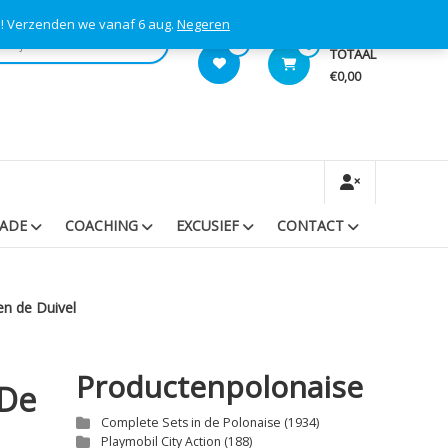
s! Verzenden we vanaf 6 aug.
Negeren
0
0
TOTAAL
€0,00
RADE
COACHING
EXCUSIEF
CONTACT
en de Duivel
Productenpolonaise
 De
Complete Sets in de Polonaise
(1934)
Playmobil City Action
(188)