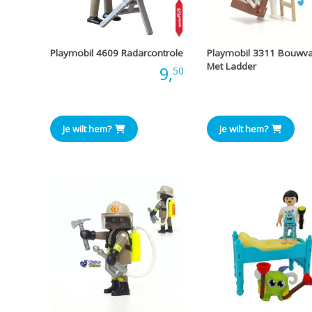
Playmobil 4609 Radarcontrole
Playmobil 3311 Bouwv
Met Ladder
Prijs:
9,
50
Prijs
Je wilt hem?
Je wilt hem?