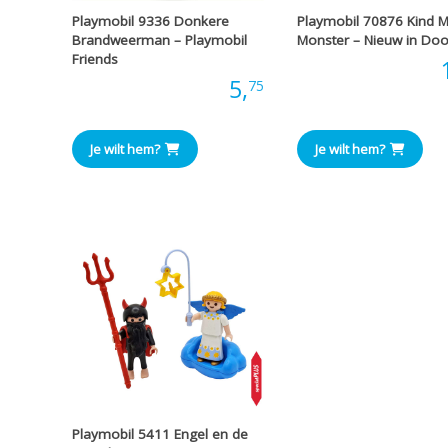
Playmobil 9336 Donkere
Playmobil 70876 Kind M
Brandweerman – Playmobil
Monster – Nieuw in Do
Friends
Prijs:
Prijs:
5,
75
Je wilt hem?
Je wilt hem?
Playmobil 5411 Engel en de