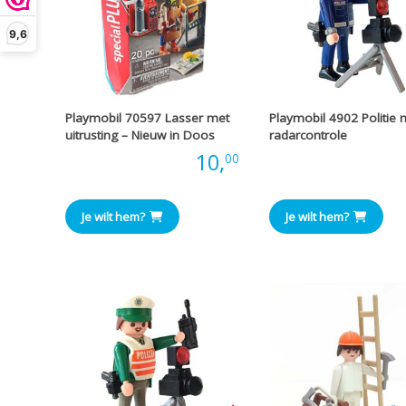
9,6
Playmobil 70597 Lasser met
Playmobil 4902 Politie 
uitrusting – Nieuw in Doos
radarcontrole
Prijs:
10,
Prijs
00
Je wilt hem?
Je wilt hem?