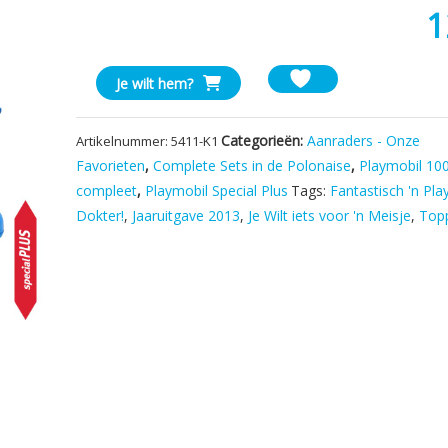
1
Playmobil
Je wilt hem?
5411
Engel
Categorieën:
Aanraders - Onze
Artikelnummer:
5411-K1
en
Favorieten
,
Complete Sets in de Polonaise
,
Playmobil 10
de
compleet
,
Playmobil Special Plus
Tags:
Fantastisch 'n Pla
Duivel
aantal
Dokter!
,
Jaaruitgave 2013
,
Je Wilt iets voor 'n Meisje
,
Topp