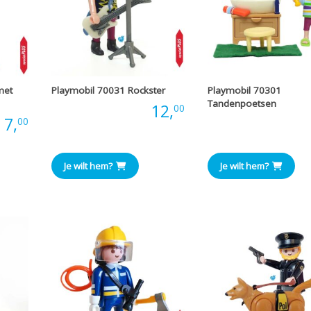
met
Playmobil 70031 Rockster
Playmobil 70301
Tandenpoetsen
Prijs:
12,
00
:
7,
Prijs
00
Je wilt hem?
Je wilt hem?