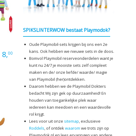
SPIKSLINTERWOW bestaat Playmodok?
Oude Playmobil-sets krijgen bij ons een 2e
kans. Ook hebben we nieuwe sets in de doos.
:
8,
00
Bomvol Playmobil reserveonderdelen want je
kunt nu 24/7 je mooiste sets zelf compleet
maken en de/ onze liefde/ waarde/ magie
van Playmobil (her)ontdekken.
Daarom hebben we de Playmobil Dokters
bedacht Wij zijn gek op duurzaamheid! En
houden van toegankelijke plek waar
iedereen kan meedoen en een waardevolle
rol krijgt.
Lees voor uit onze
sitemap
, exclusieve
Roddels
, of ontdek
waarom
we trots zijn op
Playmodok.nl en lees ervaringen van andere