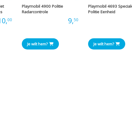
et
Playmobil 4900 Politie
Playmobil 4693 Special
os
Radarcontrole
Politie Eenheid
10,
Prijs:
9,
Prijs
00
50
Je wilt hem?
Je wilt hem?