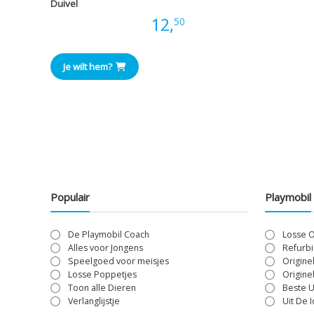
Duivel
Prijs:
12,
50
Je wilt hem?
Populair
Playmobil
De Playmobil Coach
Losse 
Alles voor Jongens
Refurbi
Speelgoed voor meisjes
Origine
Losse Poppetjes
Origine
Toon alle Dieren
Beste U
Verlanglijstje
Uit De 