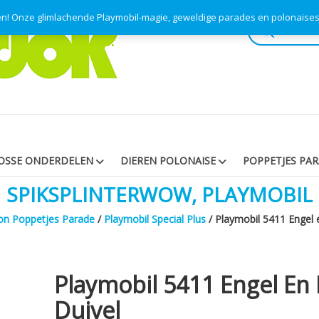
pen! Onze glimlachende Playmobil-magie, geweldige parades en polonaise
Producten
zoeken
OSSE ONDERDELEN
DIEREN POLONAISE
POPPETJES PA
SPIKSPLINTERWOW, PLAYMOBIL
n Poppetjes Parade
/
Playmobil Special Plus
/ Playmobil 5411 Engel 
Playmobil 5411 Engel En
Duivel