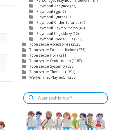
Personages Playmobil Vrouwen
(484)
Playmobil Designed
(73)
Playmobil Eggs
(7)
Playmobil Figures
(373)
Playmobil Kinder Surprise
(10)
Playmobil Playmo Promo
(47)
Playmobil Singleklicky
(12)
Playmobil Special Plus
(232)
Toon sectie Accessoires
(2528)
Toon sectie Eten en drinken
(875)
Toon sectie Flora
(211)
Toon sectie Onderdelen
(1187)
Toon sectie System X
(630)
Toon sectie Thema's
(1391)
Werken met Playmobil
(200)
Producten
zoeken