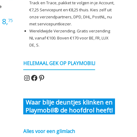
Track en Trace, pakket te volgen in je Account,
e
€7,25 Servicepunt en €8,25 thuis. Kies zelf uit
onze verzendpartners, DPD, DHL, PostNL, nu
:
8,
75
met servicepuntkiezer.
Wereldwijde Verzending. Gratis verzending
NL vanaf €100. Boven €170 voor BE, FR, LUX
DE, S.
HELEMAAL GEK OP PLAYMOBIL!
Instagram
Facebook
Pinterest
Waar blije deuntjes klinken en
Playmobil® de hoofdrol heeft!
Alles voor een glimlach