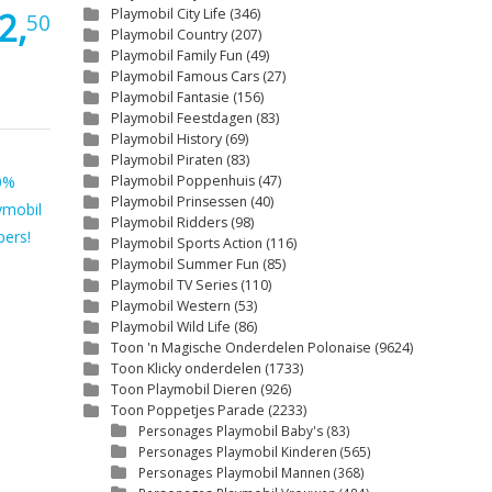
2,
Playmobil City Life
(346)
50
Playmobil Country
(207)
Playmobil Family Fun
(49)
Playmobil Famous Cars
(27)
Playmobil Fantasie
(156)
Playmobil Feestdagen
(83)
Playmobil History
(69)
Playmobil Piraten
(83)
0%
Playmobil Poppenhuis
(47)
Playmobil Prinsessen
(40)
ymobil
Playmobil Ridders
(98)
ers!
Playmobil Sports Action
(116)
Playmobil Summer Fun
(85)
Playmobil TV Series
(110)
Playmobil Western
(53)
Playmobil Wild Life
(86)
Toon 'n Magische Onderdelen Polonaise
(9624)
Toon Klicky onderdelen
(1733)
Toon Playmobil Dieren
(926)
Toon Poppetjes Parade
(2233)
Personages Playmobil Baby's
(83)
Personages Playmobil Kinderen
(565)
Personages Playmobil Mannen
(368)