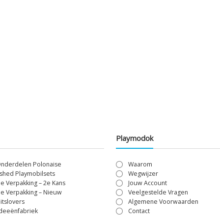
Playmodok
Onderdelen Polonaise
Waarom
shed Playmobilsets
Wegwijzer
le Verpakking – 2e Kans
Jouw Account
le Verpakking – Nieuw
Veelgestelde Vragen
itslovers
Algemene Voorwaarden
Ideeënfabriek
Contact