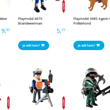
akker
Playmobil 4675
Playmobil 3985 Agent 
Brandweerman
Politiehond
:
9,
Prijs:
5,
Prijs
85
25
Je wilt hem?
Je wilt hem?