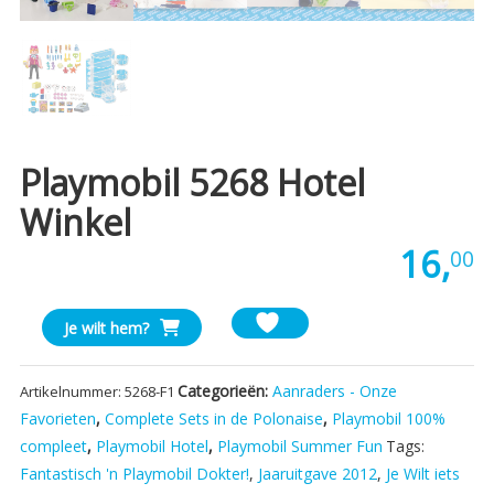
Playmobil 5268 Hotel
Winkel
16,
00
Playmobil
Je wilt hem?
5268
Hotel
Categorieën:
Aanraders - Onze
Artikelnummer:
5268-F1
winkel
Favorieten
,
Complete Sets in de Polonaise
,
Playmobil 100%
aantal
compleet
,
Playmobil Hotel
,
Playmobil Summer Fun
Tags:
Fantastisch 'n Playmobil Dokter!
,
Jaaruitgave 2012
,
Je Wilt iets