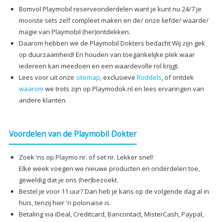
Bomvol Playmobil reserveonderdelen want je kunt nu 24/7 je
mooiste sets zelf compleet maken en de/ onze liefde/ waarde/
magie van Playmobil (her)ontdekken.
Daarom hebben we de Playmobil Dokters bedacht Wij zijn gek
op duurzaamheid! En houden van toegankelijke plek waar
iedereen kan meedoen en een waardevolle rol krijgt.
Lees voor uit onze
sitemap
, exclusieve
Roddels
, of ontdek
waarom
we trots zijn op Playmodok.nl en lees ervaringen van
andere klanten.
Voordelen van de Playmobil Dokter
Zoek 'ns op Playmo nr. of set nr. Lekker snel!
Elke week voegen we nieuwe producten en onderdelen toe,
geweldig dat je ons (her)bezoekt.
Bestel je voor 11 uur? Dan heb je kans op de volgende dag al in
huis, tenzij hier 'n polonaise is.
Betaling via iDeal, Creditcard, Bancontact, MisterCash, Paypal,