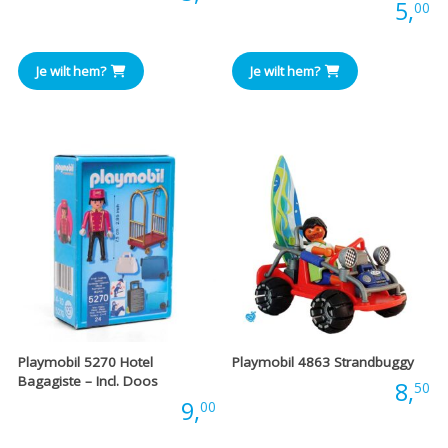
Prijs:
5,
00
Je wilt hem?
Je wilt hem?
Playmobil 5270 Hotel
Playmobil 4863 Strandbuggy
Bagagiste – Incl. Doos
Prijs:
8,
50
Prijs:
9,
00