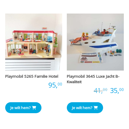
€34,95.
€30,00.
Playmobil 5265 Familie Hotel
Playmobil 3645 Luxe Jacht B-
Kwaliteit
Prijs:
95,
00
Oorspr
H
Prijs:
41,
35,
00
00
prijs
pr
Je wilt hem?
Je wilt hem?
was:
is
€41,00
€