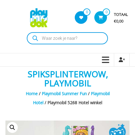
Skip
to
0
0
TOTAAL
content
€0,00
Playmodok
Producten
zoeken
Tweedehands
Playmobil
Speelgoed
en
SPIKSPLINTERWOW,
dromen
voor
PLAYMOBIL
iedereen
Home
/
Playmobil Summer Fun
/
Playmobil
Hotel
/ Playmobil 5268 Hotel winkel