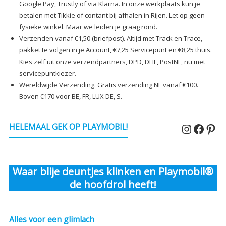
Google Pay, Trustly of via Klarna. In onze werkplaats kun je
betalen met Tikkie of contant bij afhalen in Rijen. Let op geen
fysieke winkel. Maar we leiden je graag rond.
Verzenden vanaf €1,50 (briefpost). Altijd met Track en Trace,
pakket te volgen in je Account, €7,25 Servicepunt en €8,25 thuis.
Kies zelf uit onze verzendpartners, DPD, DHL, PostNL, nu met
servicepuntkiezer.
Wereldwijde Verzending. Gratis verzending NL vanaf €100.
Boven €170 voor BE, FR, LUX DE, S.
Instagr
Faceb
Pin
HELEMAAL GEK OP PLAYMOBIL!
Waar blije deuntjes klinken en Playmobil®
de hoofdrol heeft!
Alles voor een glimlach