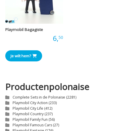
Playmobil Bagagiste
Prijs:
6,
50
Je wilt hem?
Productenpolonaise
Complete Sets in de Polonaise
(2281)
Playmobil City Action
(233)
Playmobil City Life
(412)
Playmobil Country
(237)
Playmobil Family Fun
(56)
Playmobil Famous Cars
(27)
Playmobil Fantasie
(176)