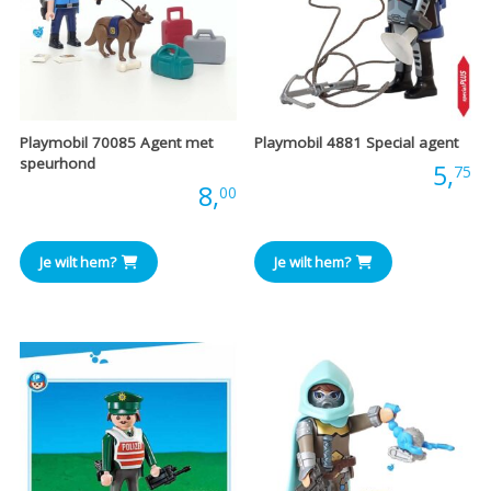
Playmobil 70085 Agent met
Playmobil 4881 Special agent
speurhond
Prijs:
5,
75
Prijs:
8,
00
Je wilt hem?
Je wilt hem?