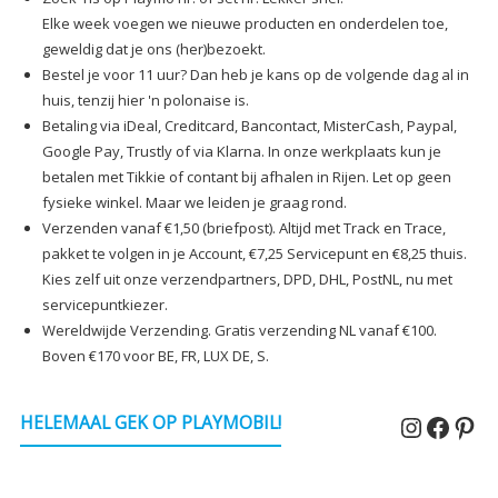
Elke week voegen we nieuwe producten en onderdelen toe,
geweldig dat je ons (her)bezoekt.
Bestel je voor 11 uur? Dan heb je kans op de volgende dag al in
huis, tenzij hier 'n polonaise is.
Betaling via iDeal, Creditcard, Bancontact, MisterCash, Paypal,
Google Pay, Trustly of via Klarna. In onze werkplaats kun je
betalen met Tikkie of contant bij afhalen in Rijen. Let op geen
fysieke winkel. Maar we leiden je graag rond.
Verzenden vanaf €1,50 (briefpost). Altijd met Track en Trace,
pakket te volgen in je Account, €7,25 Servicepunt en €8,25 thuis.
Kies zelf uit onze verzendpartners, DPD, DHL, PostNL, nu met
servicepuntkiezer.
Wereldwijde Verzending. Gratis verzending NL vanaf €100.
Boven €170 voor BE, FR, LUX DE, S.
Instagr
Faceb
Pin
HELEMAAL GEK OP PLAYMOBIL!