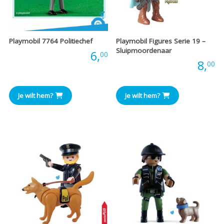
Playmobil 7764 Politiechef
Playmobil Figures Serie 19 –
Sluipmoordenaar
Prijs:
6,
00
Prijs:
8,
00
Je wilt hem?
Je wilt hem?