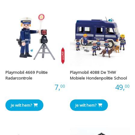
Playmobil 4669 Politie
Playmobil 4088 De THW
Radarcontrole
Mobiele Hondenpolitie School
Prijs:
7,
Prijs:
49,
00
00
Je wilt hem?
Je wilt hem?