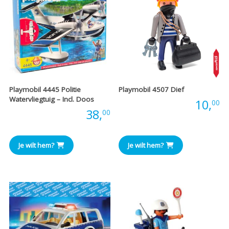
Playmobil 4445 Politie
Playmobil 4507 Dief
Watervliegtuig – Incl. Doos
Prijs:
10,
00
Prijs:
38,
00
Je wilt hem?
Je wilt hem?