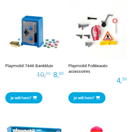
Playmobil 7446 Bankkluis
Playmobil Politieauto
accessoires
Oorspronkelijke
Huidige
Prijs:
10,
8,
00
00
Prijs:
4,
50
prijs
prijs
was:
is:
Je wilt hem?
Je wilt hem?
€10,00.
€8,00.