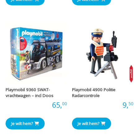
Playmobil 9360 SWAT-
Playmobil 4900 Politie
vrachtwagen – incl Doos
Radarcontrole
Prijs:
65,
Prijs:
9,
00
50
Je wilt hem?
Je wilt hem?