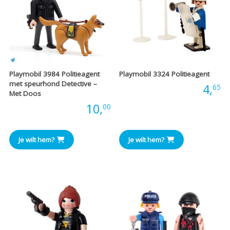
Playmobil 3984 Politieagent
Playmobil 3324 Politieagent
met speurhond Detective –
Prijs:
4,
65
Met Doos
Prijs:
10,
00
Je wilt hem?
Je wilt hem?