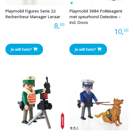
Playmobil Figures Serie 22
Playmobil 3984 Politieagent
Rechercheur Manager Leraar
met speurhond Detective –
incl. Doos
Prijs:
8,
00
Prijs:
10,
00
Je wilt hem?
Je wilt hem?