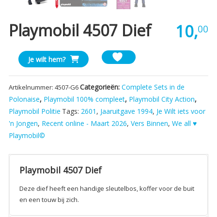
Playmobil 4507 Dief
10,
00
Playmobil
Je wilt hem?
4507
Dief
Categorieën:
Complete Sets in de
Artikelnummer:
4507-G6
aantal
Polonaise
,
Playmobil 100% compleet
,
Playmobil City Action
,
Playmobil Politie
Tags:
2601
,
Jaaruitgave 1994
,
Je Wilt iets voor
'n Jongen
,
Recent online - Maart 2026
,
Vers Binnen
,
We all ♥
Playmobil©
Playmobil 4507 Dief
Deze dief heeft een handige sleutelbos, koffer voor de buit
en een touw bij zich.