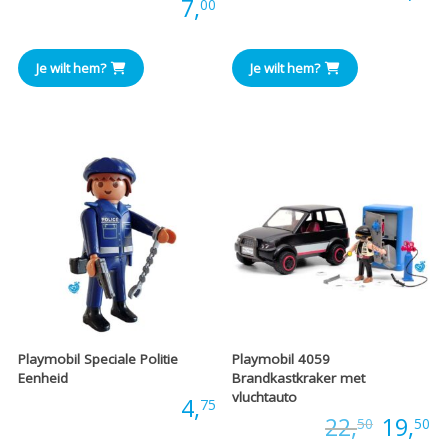
Prijs:
7,
00
Je wilt hem?
Je wilt hem?
Playmobil Speciale Politie
Playmobil 4059
Eenheid
Brandkastkraker met
vluchtauto
Prijs:
4,
75
Oorspr
H
Prijs:
22,
19,
50
50