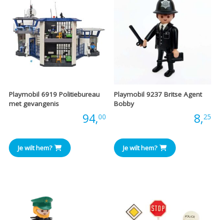
Playmobil 6919 Politiebureau
Playmobil 9237 Britse Agent
met gevangenis
Bobby
Prijs:
94,
Prijs:
8,
00
25
Je wilt hem?
Je wilt hem?