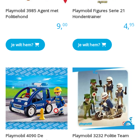
Playmobil 3985 Agent met
Playmobil Figures Serie 21
Politiehond
Hondentrainer
Prijs:
9,
Prijs:
4,
00
95
Je wilt hem?
Je wilt hem?
Playmobil 4090 De
Playmobil 3232 Politie Team