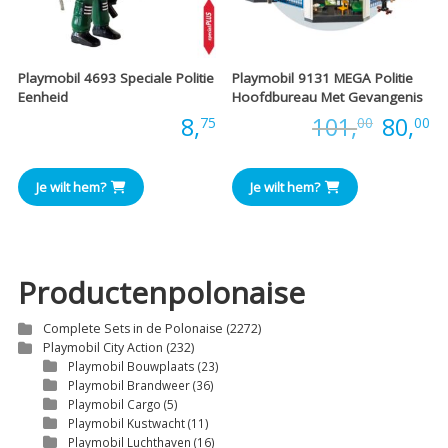
Playmobil 4693 Speciale Politie
Playmobil 9131 MEGA Politie
Eenheid
Hoofdbureau Met Gevangenis
Oorspr
H
Prijs:
8,
Prijs:
101,
80,
75
00
00
prijs
pr
Je wilt hem?
Je wilt hem?
was:
is
€101,0
€
Productenpolonaise
Complete Sets in de Polonaise
(2272)
Playmobil City Action
(232)
Playmobil Bouwplaats
(23)
Playmobil Brandweer
(36)
Playmobil Cargo
(5)
Playmobil Kustwacht
(11)
Playmobil Luchthaven
(16)