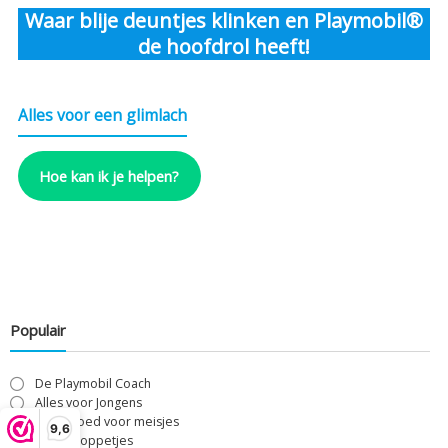
Waar blije deuntjes klinken en Playmobil®
de hoofdrol heeft!
Alles voor een glimlach
Hoe kan ik je helpen?
Populair
De Playmobil Coach
Alles voor Jongens
Speelgoed voor meisjes
9,6
Losse Poppetjes