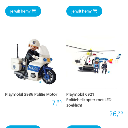
prijs
pr
Je wilt hem?
Je wilt hem?
was:
is
€22,50
€
Playmobil 3986 Politie Motor
Playmobil 6921
Politiehelikopter met LED-
Prijs:
7,
50
zoeklicht
Prijs:
26,
80