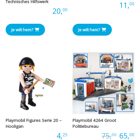
Technisches Hilfswerk
Prijs:
11,
00
Prijs:
20,
00
Je wilt hem?
Je wilt hem?
Playmobil Figures Serie 20 –
Playmobil 4264 Groot
Hooligan
Politiebureau
Oorspr
H
Prijs:
4,
Prijs:
75,
65,
25
00
00