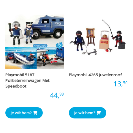
Playmobil 5187
Playmobil 4265 Juwelenroof
Politieterreinwagen Met
Prijs:
13,
50
Speedboot
Prijs:
44,
99
Je wilt hem?
Je wilt hem?