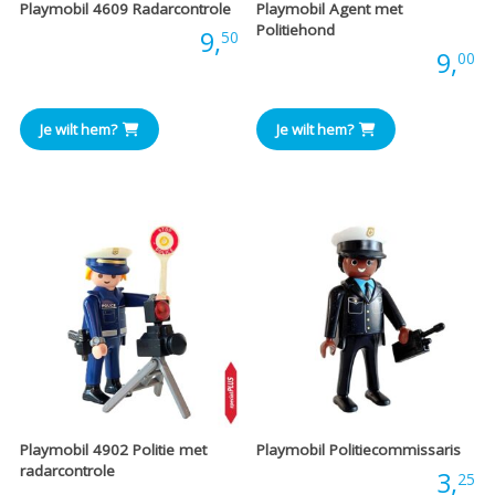
Playmobil 4609 Radarcontrole
Playmobil Agent met
Politiehond
Prijs:
9,
50
Prijs:
9,
00
Je wilt hem?
Je wilt hem?
Playmobil 4902 Politie met
Playmobil Politiecommissaris
radarcontrole
Prijs:
3,
25