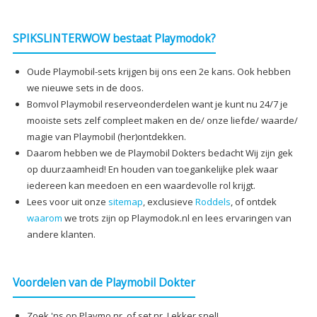
SPIKSLINTERWOW bestaat Playmodok?
Oude Playmobil-sets krijgen bij ons een 2e kans. Ook hebben
we nieuwe sets in de doos.
Bomvol Playmobil reserveonderdelen want je kunt nu 24/7 je
mooiste sets zelf compleet maken en de/ onze liefde/ waarde/
magie van Playmobil (her)ontdekken.
Daarom hebben we de Playmobil Dokters bedacht Wij zijn gek
op duurzaamheid! En houden van toegankelijke plek waar
iedereen kan meedoen en een waardevolle rol krijgt.
Lees voor uit onze
sitemap
, exclusieve
Roddels
, of ontdek
waarom
we trots zijn op Playmodok.nl en lees ervaringen van
andere klanten.
Voordelen van de Playmobil Dokter
Zoek 'ns op Playmo nr. of set nr. Lekker snel!