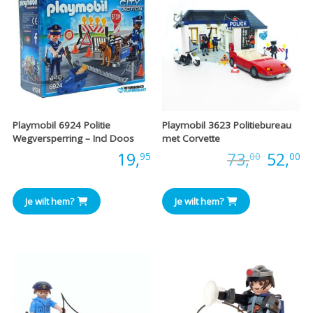
Playmobil 6924 Politie
Playmobil 3623 Politiebureau
Wegversperring – Incl Doos
met Corvette
Oorspr
H
Prijs:
19,
Prijs:
73,
52,
95
00
00
prijs
pr
Je wilt hem?
Je wilt hem?
was:
is
€73,00
€