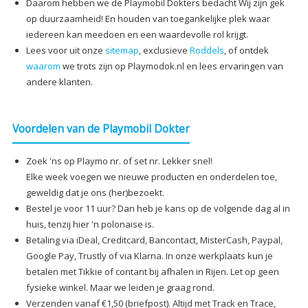
Daarom hebben we de Playmobil Dokters bedacht Wij zijn gek
op duurzaamheid! En houden van toegankelijke plek waar
iedereen kan meedoen en een waardevolle rol krijgt.
Lees voor uit onze
sitemap
, exclusieve
Roddels
, of ontdek
waarom
we trots zijn op Playmodok.nl en lees ervaringen van
andere klanten.
Voordelen van de Playmobil Dokter
Zoek 'ns op Playmo nr. of set nr. Lekker snel!
Elke week voegen we nieuwe producten en onderdelen toe,
geweldig dat je ons (her)bezoekt.
Bestel je voor 11 uur? Dan heb je kans op de volgende dag al in
huis, tenzij hier 'n polonaise is.
Betaling via iDeal, Creditcard, Bancontact, MisterCash, Paypal,
Google Pay, Trustly of via Klarna. In onze werkplaats kun je
betalen met Tikkie of contant bij afhalen in Rijen. Let op geen
fysieke winkel. Maar we leiden je graag rond.
Verzenden vanaf €1,50 (briefpost). Altijd met Track en Trace,