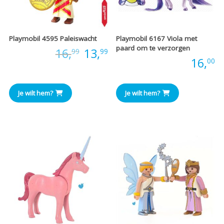
Playmobil 4595 Paleiswacht
Playmobil 6167 Viola met
paard om te verzorgen
Oorspronkelijke
Huidige
Prijs:
16,
13,
99
99
Prijs:
16,
00
prijs
prijs
was:
is:
Je wilt hem?
Je wilt hem?
€16,99.
€13,99.