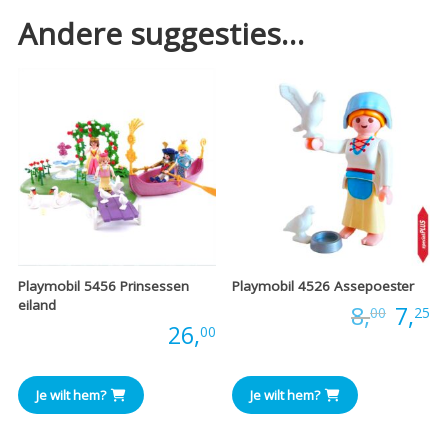
Andere suggesties…
Playmobil 5456 Prinsessen
Playmobil 4526 Assepoester
eiland
Oors
H
Prijs:
8,
7,
00
25
Prijs:
26,
00
prijs
pr
was:
is
Je wilt hem?
Je wilt hem?
€8,00
€