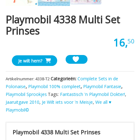
Playmobil 4338 Multi Set
Prinses
16,
50
Playmobil
Je wilt hem?
4338
Multi
Categorieën:
Complete Sets in de
Artikelnummer:
4338-T2
Set
Polonaise
,
Playmobil 100% compleet
,
Playmobil Fantasie
,
Prinses
Playmobil Sprookjes
Tags:
Fantastisch 'n Playmobil Dokter!
,
aantal
Jaaruitgave 2010
,
Je Wilt iets voor 'n Meisje
,
We all ♥
Playmobil©
Playmobil 4338 Multi Set Prinses