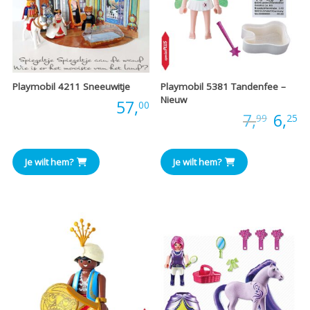
Playmobil 4211 Sneeuwitje
Playmobil 5381 Tandenfee –
Nieuw
Prijs:
57,
00
Oors
H
Prijs:
7,
6,
99
25
prijs
pr
Je wilt hem?
Je wilt hem?
was:
is
€7,99
€