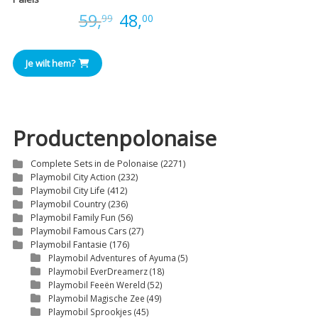
Oorspronkelijke
Huidige
Prijs:
59,
48,
99
00
prijs
prijs
Je wilt hem?
was:
is:
€59,99.
€48,00.
Productenpolonaise
Complete Sets in de Polonaise
(2271)
Playmobil City Action
(232)
Playmobil City Life
(412)
Playmobil Country
(236)
Playmobil Family Fun
(56)
Playmobil Famous Cars
(27)
Playmobil Fantasie
(176)
Playmobil Adventures of Ayuma
(5)
Playmobil EverDreamerz
(18)
Playmobil Feeën Wereld
(52)
Playmobil Magische Zee
(49)
Playmobil Sprookjes
(45)