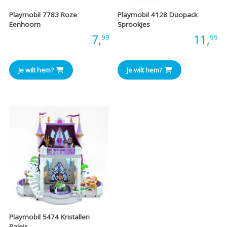
Playmobil 7783 Roze
Playmobil 4128 Duopack
Eenhoorn
Sprookjes
Prijs:
7,
Prijs:
11,
99
99
Je wilt hem?
Je wilt hem?
Playmobil 5474 Kristallen
Paleis