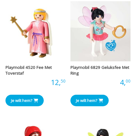
Playmobil 4520 Fee Met
Playmobil 6829 Geluksfee Met
Toverstaf
Ring
Prijs:
12,
Prijs:
4,
50
00
Je wilt hem?
Je wilt hem?