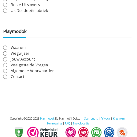
Beste Uitslovers
Uit De Ideeënfabriek
Playmodok
Waarom
Wegwijzer
Jouw Account
Veelgestelde Vragen
Algemene Voorwaarden
Contact
Copyright © 2020-2026
Playmodok
De Playmobil Dokter |
Spelregels
|
Privacy
|
Klachten
|
Herroeping
|
FAQ
|
Encyclopedie