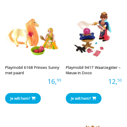
Playmobil 6168 Prinses Sunny
Playmobil 9417 Waarzegster –
met paard
Nieuw in Doos
Prijs:
16,
Prijs:
12,
99
50
Je wilt hem?
Je wilt hem?