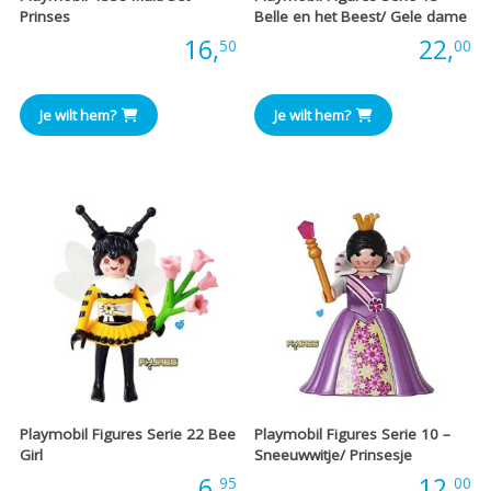
Prinses
Belle en het Beest/ Gele dame
Prijs:
16,
Prijs:
22,
50
00
Je wilt hem?
Je wilt hem?
Playmobil Figures Serie 22 Bee
Playmobil Figures Serie 10 –
Girl
Sneeuwwitje/ Prinsesje
Prijs:
6,
Prijs:
12,
95
00