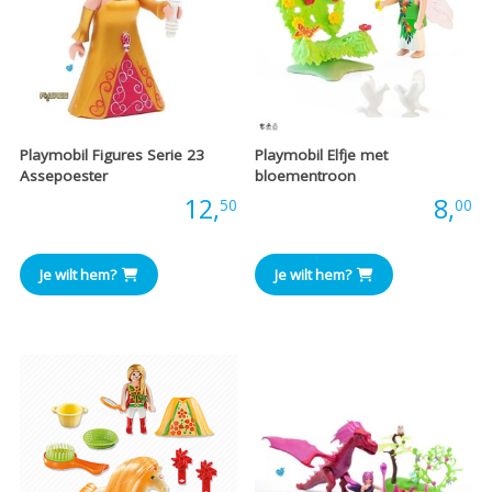
Playmobil Figures Serie 23
Playmobil Elfje met
Assepoester
bloementroon
Prijs:
12,
Prijs:
8,
50
00
Je wilt hem?
Je wilt hem?