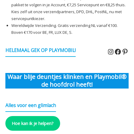
pakket te volgen in je Account, €7,25 Servicepunt en €8,25 thuis.
Kies zelf uit onze verzendpartners, DPD, DHL, PostNL, nu met
servicepuntkiezer.
Wereldwijde Verzending. Gratis verzending NL vanaf €100.
Boven €170 voor BE, FR, LUX DE, S.
Instagr
Faceb
Pin
HELEMAAL GEK OP PLAYMOBIL!
Waar blije deuntjes klinken en Playmobil®
de hoofdrol heeft!
Alles voor een glimlach
Hoe kan ik je helpen?