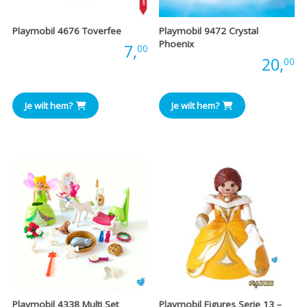
Playmobil 4676 Toverfee
Playmobil 9472 Crystal
Phoenix
Prijs:
7,
00
Prijs:
20,
00
Je wilt hem?
Je wilt hem?
Playmobil 4338 Multi Set
Playmobil Figures Serie 13 –