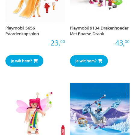
Playmobil 5656
Playmobil 9134 Drakenhoeder
Paardenkapsalon
Met Paarse Draak
Prijs:
23,
Prijs:
43,
00
00
Je wilt hem?
Je wilt hem?