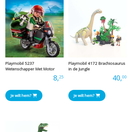
Playmobil 5237
Playmobil 4172 Brachiosaurus
Wetenschapper Met Motor
in de Jungle
Prijs:
8,
Prijs:
40,
25
00
Je wilt hem?
Je wilt hem?