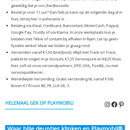
geweldig dat je ons (her)bezoekt.
Bestel je voor 11 uur? Dan heb je kans op de volgende dag al in
huis, tenzij hier 'n polonaise is.
Betaling via iDeal, Creditcard, Bancontact, MisterCash, Paypal,
Google Pay, Trustly of via Klarna. In onze werkplaats kun je
betalen met Tikkie of contant bij afhalen in Rijen. Let op geen
fysieke winkel. Maar we leiden je graag rond.
Verzenden vanaf €1,50 (briefpost). Altijd met Track en Trace,
pakket te volgen in je Account, €7,25 Servicepunt en €8,25 thuis.
Kies zelf uit onze verzendpartners, DPD, DHL, PostNL, nu met
servicepuntkiezer.
Wereldwijde Verzending. Gratis verzending NL vanaf €100.
Boven €170 voor BE, FR, LUX DE, S.
Instagr
Faceb
Pin
HELEMAAL GEK OP PLAYMOBIL!
Waar blije deuntjes klinken en Playmobil®