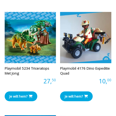
€29,50.
€27,00.
Playmobil 5234 Triceratops
Playmobil 4176 Dino Expeditie
Met Jong
Quad
Prijs:
27,
Prijs:
10,
50
00
Je wilt hem?
Je wilt hem?