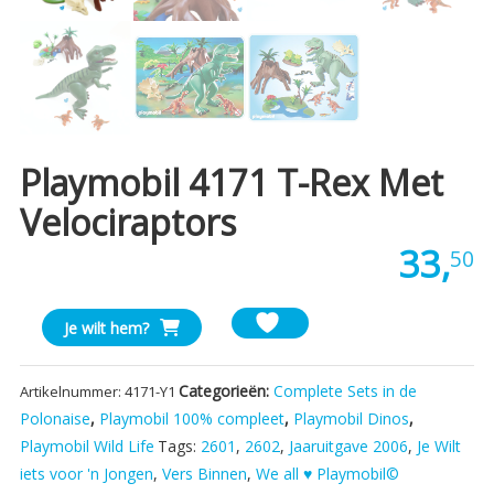
Playmobil 4171 T-Rex Met
Velociraptors
33,
50
Playmobil
Je wilt hem?
4171
T-
Categorieën:
Complete Sets in de
Artikelnummer:
4171-Y1
Rex
Polonaise
,
Playmobil 100% compleet
,
Playmobil Dinos
,
Met
Playmobil Wild Life
Tags:
2601
,
2602
,
Jaaruitgave 2006
,
Je Wilt
Velociraptors
aantal
iets voor 'n Jongen
,
Vers Binnen
,
We all ♥ Playmobil©