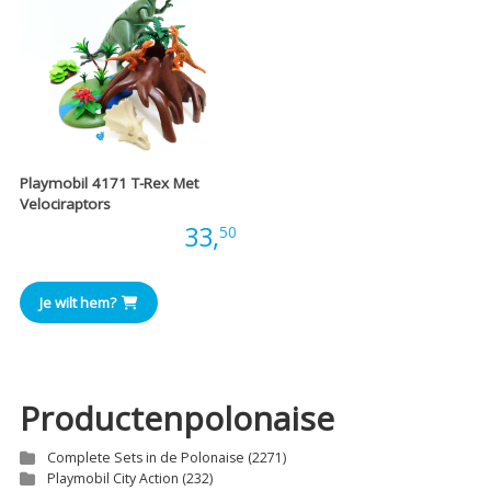
Playmobil 4171 T-Rex Met
Velociraptors
Prijs:
33,
50
Je wilt hem?
Productenpolonaise
Complete Sets in de Polonaise
(2271)
Playmobil City Action
(232)