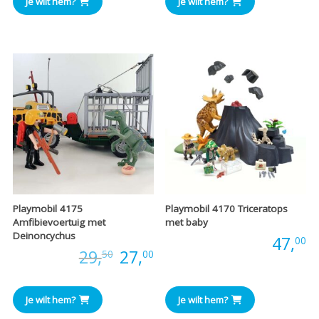
Je wilt hem?
Je wilt hem?
Playmobil 4175
Playmobil 4170 Triceratops
Amfibievoertuig met
met baby
Deinoncychus
Prijs:
47,
00
Oorspronkelijke
Huidige
Prijs:
29,
27,
50
00
prijs
prijs
Je wilt hem?
Je wilt hem?
was:
is: