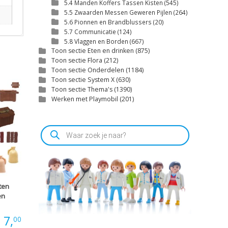
5.4 Manden Koffers Tassen Kisten
(545)
5.5 Zwaarden Messen Geweren Pijlen
(264)
5.6 Pionnen en Brandblussers
(20)
5.7 Communicatie
(124)
5.8 Vlaggen en Borden
(667)
Toon sectie Eten en drinken
(875)
Toon sectie Flora
(212)
Toon sectie Onderdelen
(1184)
Toon sectie System X
(630)
Toon sectie Thema's
(1390)
Werken met Playmobil
(201)
Producten
zoeken
ten
en
Prijsklasse:
7,
00