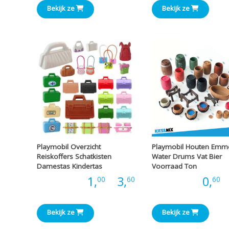
tot
Bekijk ze
Bekijk ze
€3,66
Playmobil Overzicht
Playmobil Houten Emm
Reiskoffers Schatkisten
Water Drums Vat Bier
Damestas Kindertas
Voorraad Ton
Prijsklasse:
Prijs:
1,
-
3,
Prijs:
0,
-
00
60
60
€1,00
Bekijk ze
Bekijk ze
tot