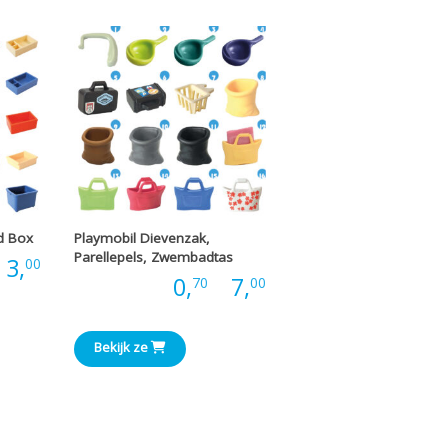
€2,00
€5,00
d Box
Playmobil Dievenzak,
Parellepels, Zwembadtas
Prijsklasse:
3,
00
Prijsklasse:
Prijs:
0,
-
7,
70
00
€0,20
€0,70
tot
Bekijk ze
tot
€3,00
€7,00