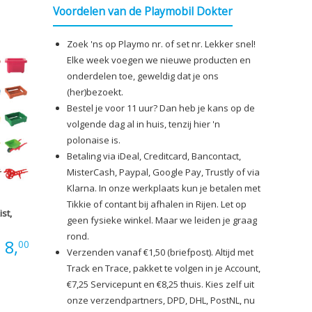
Voordelen van de Playmobil Dokter
tot
Zoek 'ns op Playmo nr. of set nr. Lekker snel!
€10,00
Elke week voegen we nieuwe producten en
onderdelen toe, geweldig dat je ons
(her)bezoekt.
Bestel je voor 11 uur? Dan heb je kans op de
volgende dag al in huis, tenzij hier 'n
polonaise is.
Betaling via iDeal, Creditcard, Bancontact,
MisterCash, Paypal, Google Pay, Trustly of via
Klarna. In onze werkplaats kun je betalen met
Tikkie of contant bij afhalen in Rijen. Let op
st,
geen fysieke winkel. Maar we leiden je graag
rond.
Prijsklasse:
8,
00
Verzenden vanaf €1,50 (briefpost). Altijd met
Track en Trace, pakket te volgen in je Account,
€0,35
€7,25 Servicepunt en €8,25 thuis. Kies zelf uit
onze verzendpartners, DPD, DHL, PostNL, nu
tot