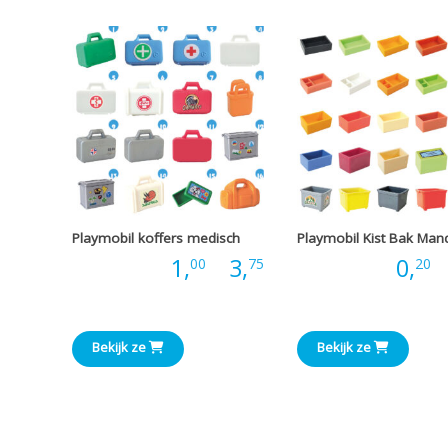
€3,60
Playmobil koffers medisch
Playmobil Kist Bak Man
Prijsklasse:
Prijs:
1,
-
3,
Prijs:
0,
-
00
75
20
€1,00
tot
Bekijk ze
Bekijk ze
€3,75