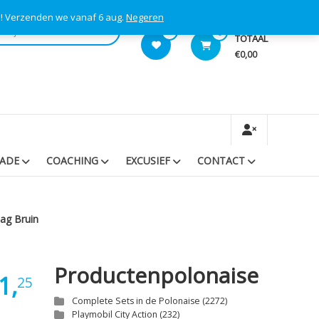
s! Verzenden we vanaf 6 aug.
Negeren
0
0
TOTAAL
€0,00
RADE
COACHING
EXCUSIEF
CONTACT
aag Bruin
Productenpolonaise
1,
25
Complete Sets in de Polonaise
(2272)
Playmobil City Action
(232)