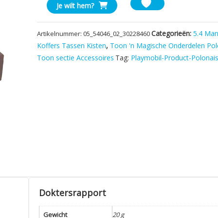
Krat
Je wilt hem?
laag
Bruin
Categorieën:
5.4 Ma
Artikelnummer:
05_54046_02_30228460
aantal
Koffers Tassen Kisten
,
Toon 'n Magische Onderdelen Pol
Toon sectie Accessoires
Tag:
Playmobil-Product-Polonai
Doktersrapport
Gewicht
20 g