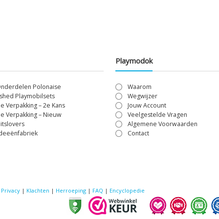
Playmodok
Onderdelen Polonaise
Waarom
shed Playmobilsets
Wegwijzer
le Verpakking – 2e Kans
Jouw Account
le Verpakking – Nieuw
Veelgestelde Vragen
itslovers
Algemene Voorwaarden
Ideeënfabriek
Contact
|
Privacy
|
Klachten
|
Herroeping
|
FAQ
|
Encyclopedie