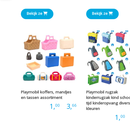
€0,66
tot
Bekijk ze
Bekijk ze
€2,00
Playmobil koffers, mandjes
Playmobil rugzak
en tassen assortiment
kinderrugzak kind school
tijd kinderopvang diver
Prijsklasse:
Prijs:
1,
-
3,
00
66
kleuren
Prijs:
1,
-
00
€1,00