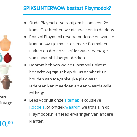
€1,00
SPIKSLINTERWOW bestaat Playmodok?
tot
Oude Playmobil-sets krijgen bij ons een 2e
kans. Ook hebben we nieuwe sets in de doos.
€7,00
Bomvol Playmobil reserveonderdelen want je
kunt nu 24/7 je mooiste sets zelf compleet
maken en de/ onze liefde/ waarde/ magie
van Playmobil (her)ontdekken.
Daarom hebben we de Playmobil Dokters
bedacht Wij zijn gek op duurzaamheid! En
houden van toegankelijke plek waar
iedereen kan meedoen en een waardevolle
rol krijgt.
zen
Lees voor uit onze
sitemap
, exclusieve
intage
Roddels
, of ontdek
waarom
we trots zijn op
Playmodok.nl en lees ervaringen van andere
klanten.
Prijsklasse:
10,
00
€1,00