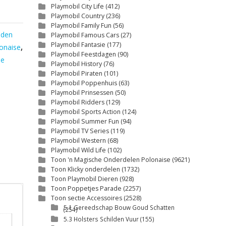
Playmobil City Life
(412)
Playmobil Country
(236)
Playmobil Family Fun
(56)
nden
Playmobil Famous Cars
(27)
Playmobil Fantasie
(177)
onaise
,
Playmobil Feestdagen
(90)
se
Playmobil History
(76)
Playmobil Piraten
(101)
Playmobil Poppenhuis
(63)
Playmobil Prinsessen
(50)
Playmobil Ridders
(129)
Playmobil Sports Action
(124)
Playmobil Summer Fun
(94)
Playmobil TV Series
(119)
Playmobil Western
(68)
Playmobil Wild Life
(102)
Toon 'n Magische Onderdelen Polonaise
(9621)
Toon Klicky onderdelen
(1732)
Toon Playmobil Dieren
(928)
Toon Poppetjes Parade
(2257)
Toon sectie Accessoires
(2528)
5.1 Gereedschap Bouw Goud Schatten
(254)
5.3 Holsters Schilden Vuur
(155)