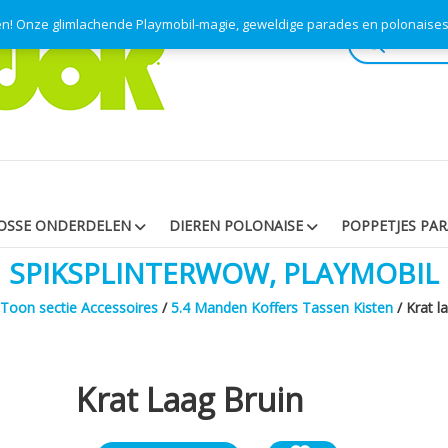
pen! Onze glimlachende Playmobil-magie, geweldige parades en polonaise
Producten
zoeken
OSSE ONDERDELEN
DIEREN POLONAISE
POPPETJES PA
SPIKSPLINTERWOW, PLAYMOBIL
Toon sectie Accessoires
/
5.4 Manden Koffers Tassen Kisten
/ Krat l
Krat Laag Bruin