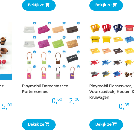
tot
Bekijk ze
Bekijk ze
tot
€6,00
€3,00
er
Playmobil Damestassen
Playmobil Flessenkrat,
Portemonnee
Voorraadbak, Houten Ki
Kruiwagen
Prijsklasse:
Prijs:
0,
-
2,
60
00
Prijsklasse:
5,
Prijs:
0,
-
00
35
€0,60
€0,60
tot
Bekijk ze
Bekijk ze
tot