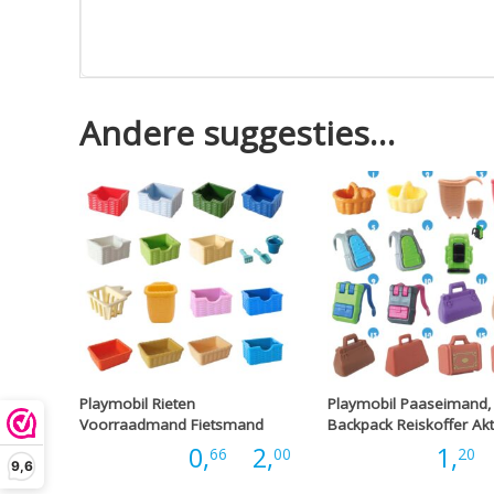
Andere suggesties…
Playmobil Rieten
Playmobil Paaseimand,
Voorraadmand Fietsmand
Backpack Reiskoffer Ak
Prijsklasse:
Prijs:
0,
-
2,
Prijs:
1,
-
66
00
20
9,6