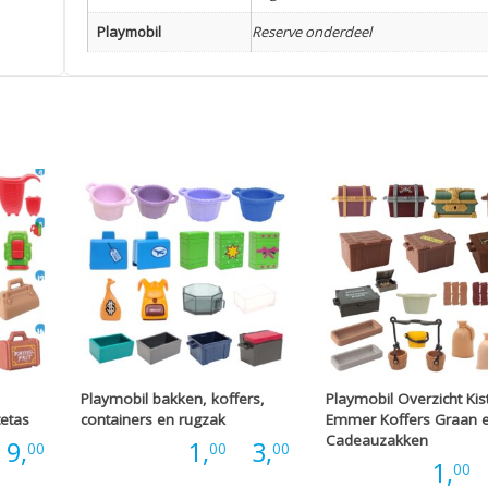
Playmobil
Reserve onderdeel
Playmobil bakken, koffers,
Playmobil Overzicht Kis
tetas
containers en rugzak
Emmer Koffers Graan 
Cadeauzakken
Prijsklasse:
Prijsklasse:
9,
Prijs:
1,
-
3,
00
00
00
Prijs:
1,
-
00