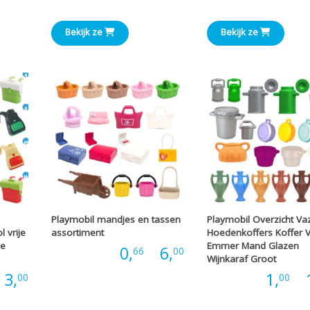
€1,20
€1,00
tot
tot
Bekijk ze
Bekijk ze
€9,00
€3,00
Playmobil mandjes en tassen
Playmobil Overzicht Va
 vrije
assortiment
Hoedenkoffers Koffer V
se
Emmer Mand Glazen
Prijsklasse:
Prijs:
0,
-
6,
66
00
Wijnkaraf Groot
Prijsklasse:
3,
Prijs:
1,
-
00
00
€0,66
€1,00