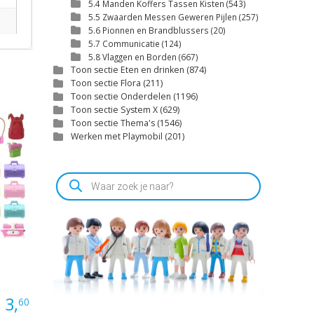
5.4 Manden Koffers Tassen Kisten
(543)
5.5 Zwaarden Messen Geweren Pijlen
(257)
5.6 Pionnen en Brandblussers
(20)
5.7 Communicatie
(124)
5.8 Vlaggen en Borden
(667)
Toon sectie Eten en drinken
(874)
Toon sectie Flora
(211)
Toon sectie Onderdelen
(1196)
Toon sectie System X
(629)
Toon sectie Thema's
(1546)
Werken met Playmobil
(201)
Producten
zoeken
Prijsklasse:
3,
60