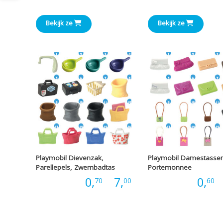
€0,60
Bekijk ze
Bekijk ze
tot
€5,00
Playmobil Dievenzak,
Playmobil Damestasse
Parellepels, Zwembadtas
Portemonnee
Prijsklasse:
Prijs:
0,
-
7,
Prijs:
0,
-
70
00
60
€0,70