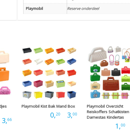
Playmobil
Reserve onderdeel
djes
Playmobil Kist Bak Mand Box
Playmobil Overzicht
Reiskoffers Schatkisten
Prijsklasse:
Prijs:
0,
-
3,
20
00
Damestas Kindertas
Prijsklasse:
3,
66
Prijs:
1,
-
00
€0,20