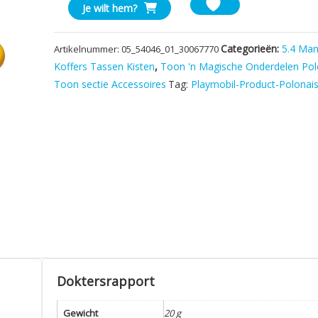
Krat
Je wilt hem?
Geel
aantal
Categorieën:
5.4 Ma
Artikelnummer:
05_54046_01_30067770
Koffers Tassen Kisten
,
Toon 'n Magische Onderdelen Pol
Toon sectie Accessoires
Tag:
Playmobil-Product-Polonai
Doktersrapport
Gewicht
20 g