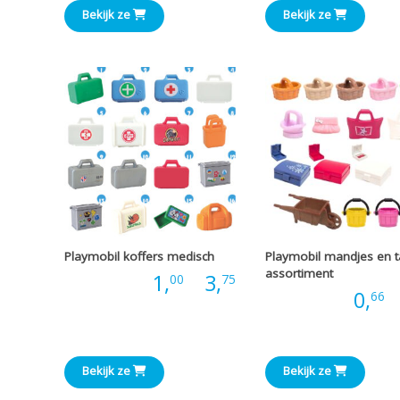
tot
Bekijk ze
Bekijk ze
€7,00
Playmobil koffers medisch
Playmobil mandjes en 
assortiment
Prijsklasse:
Prijs:
1,
-
3,
00
75
Prijs:
0,
-
66
€1,00
tot
Bekijk ze
Bekijk ze
€3,75