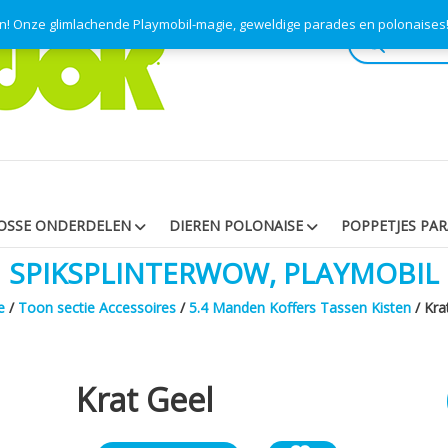
en! Onze glimlachende Playmobil-magie, geweldige parades en polonaise
Producten
zoeken
OSSE ONDERDELEN
DIEREN POLONAISE
POPPETJES PA
SPIKSPLINTERWOW, PLAYMOBIL
e
/
Toon sectie Accessoires
/
5.4 Manden Koffers Tassen Kisten
/ Kra
Krat Geel