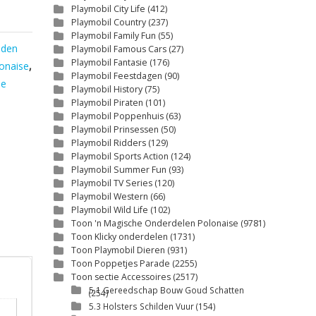
Playmobil City Life
(412)
Playmobil Country
(237)
Playmobil Family Fun
(55)
nden
Playmobil Famous Cars
(27)
Playmobil Fantasie
(176)
onaise
,
Playmobil Feestdagen
(90)
se
Playmobil History
(75)
Playmobil Piraten
(101)
Playmobil Poppenhuis
(63)
Playmobil Prinsessen
(50)
Playmobil Ridders
(129)
Playmobil Sports Action
(124)
Playmobil Summer Fun
(93)
Playmobil TV Series
(120)
Playmobil Western
(66)
Playmobil Wild Life
(102)
Toon 'n Magische Onderdelen Polonaise
(9781)
Toon Klicky onderdelen
(1731)
Toon Playmobil Dieren
(931)
Toon Poppetjes Parade
(2255)
Toon sectie Accessoires
(2517)
5.1 Gereedschap Bouw Goud Schatten
(254)
5.3 Holsters Schilden Vuur
(154)