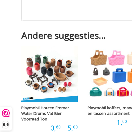
Andere suggesties…
Playmobil Houten Emmer
Playmobil koffers, man
Water Drums Vat Bier
en tassen assortiment
Voorraad Ton
Prijs:
1,
-
00
9,6
Prijsklasse:
Prijs:
0,
-
5,
60
00