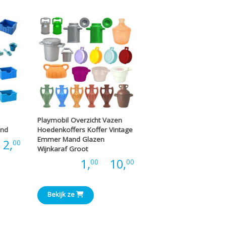
€6,00
€3,00
Playmobil Overzicht Vazen
and
Hoedenkoffers Koffer Vintage
Emmer Mand Glazen
Prijsklasse:
2,
00
Wijnkaraf Groot
Prijsklasse:
Prijs:
1,
-
10,
00
00
€0,66
€1,00
tot
Bekijk ze
tot
€2,00