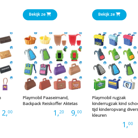
€1,00
tot
tot
Bekijk ze
Bekijk ze
€3,00
€3,66
n
Playmobil Paaseimand,
Playmobil rugzak
Backpack Reiskoffer Aktetas
kinderrugzak kind schoo
tijd kinderopvang diver
Prijsklasse:
Prijsklasse:
2,
Prijs:
1,
-
9,
00
20
00
kleuren
Prijs:
1,
-
00
€0,60
€1,20