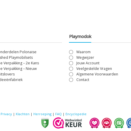
€10,00
Playmodok
Onderdelen Polonaise
Waarom
shed Playmobilsets
Wegwijzer
le Verpakking – 2e Kans
Jouw Account
le Verpakking – Nieuw
Veelgestelde Vragen
itslovers
Algemene Voorwaarden
Ideeënfabriek
Contact
|
Privacy
|
Klachten
|
Herroeping
|
FAQ
|
Encyclopedie