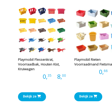
Playmobil Flessenkrat,
Playmobil Rieten
Voorraadbak, Houten Kist,
Voorraadmand Fietsm
Kruiwagen
Prijs:
0,
-
66
Prijsklasse:
Prijs:
0,
-
8,
35
00
€0,35
tot
Bekijk ze
Bekijk ze
€8,00