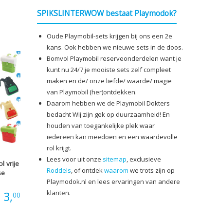
€1,00
SPIKSLINTERWOW bestaat Playmodok?
tot
Oude Playmobil-sets krijgen bij ons een 2e
kans. Ook hebben we nieuwe sets in de doos.
€3,60
Bomvol Playmobil reserveonderdelen want je
kunt nu 24/7 je mooiste sets zelf compleet
maken en de/ onze liefde/ waarde/ magie
van Playmobil (her)ontdekken.
Daarom hebben we de Playmobil Dokters
bedacht Wij zijn gek op duurzaamheid! En
houden van toegankelijke plek waar
iedereen kan meedoen en een waardevolle
rol krijgt.
Lees voor uit onze
sitemap
, exclusieve
l vrije
Roddels
, of ontdek
waarom
we trots zijn op
se
Playmodok.nl en lees ervaringen van andere
klanten.
Prijsklasse:
3,
00
€1,00