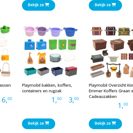
tot
tot
Bekijk ze
Bekijk ze
€2,00
€9,00
tassen
Playmobil bakken, koffers,
Playmobil Overzicht Kis
containers en rugzak
Emmer Koffers Graan 
Cadeauzakken
Prijsklasse:
Prijsklasse:
6,
Prijs:
1,
-
3,
00
00
00
Prijs:
1,
-
00
€0,66
€1,00
tot
tot
Bekijk ze
Bekijk ze