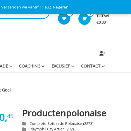
s! Verzenden we vanaf 11 aug.
Negeren
0
0
TOTAAL
€0,00
RADE
COACHING
EXCUSIEF
CONTACT
t Geel
Productenpolonaise
0,
45
Complete Sets in de Polonaise
(2273)
Playmobil City Action
(232)