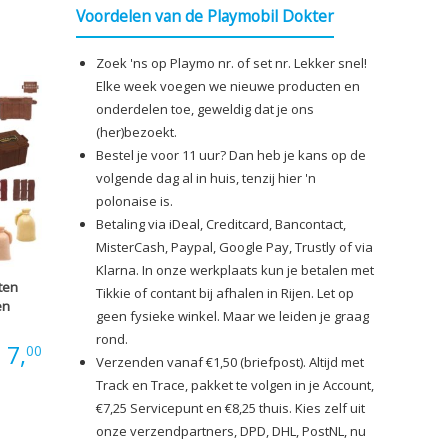
Voordelen van de Playmobil Dokter
tot
Zoek 'ns op Playmo nr. of set nr. Lekker snel!
€3,00
Elke week voegen we nieuwe producten en
onderdelen toe, geweldig dat je ons
(her)bezoekt.
Bestel je voor 11 uur? Dan heb je kans op de
volgende dag al in huis, tenzij hier 'n
polonaise is.
Betaling via iDeal, Creditcard, Bancontact,
MisterCash, Paypal, Google Pay, Trustly of via
Klarna. In onze werkplaats kun je betalen met
ten
Tikkie of contant bij afhalen in Rijen. Let op
en
geen fysieke winkel. Maar we leiden je graag
rond.
Prijsklasse:
7,
00
Verzenden vanaf €1,50 (briefpost). Altijd met
Track en Trace, pakket te volgen in je Account,
€1,00
€7,25 Servicepunt en €8,25 thuis. Kies zelf uit
onze verzendpartners, DPD, DHL, PostNL, nu
tot