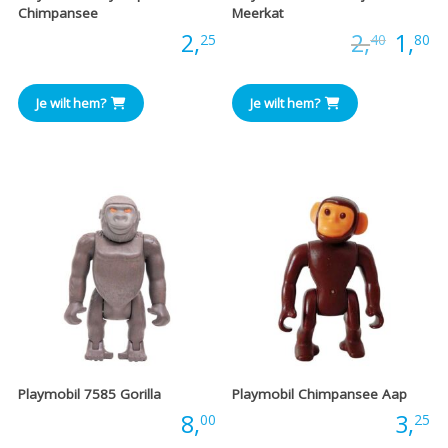
Chimpansee
Meerkat
Oors
H
Prijs:
2,
Prijs:
2,
1,
25
40
80
prijs
pr
Je wilt hem?
Je wilt hem?
was:
is
€2,40
€
Playmobil 7585 Gorilla
Playmobil Chimpansee Aap
Prijs:
8,
Prijs:
3,
00
25