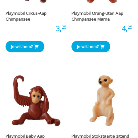
Playmobil Circus-Aap
Playmobil Orang-Utan Aap
Chimpansee
Chimpansee Mama
Prijs:
3,
Prijs:
4,
25
25
Je wilt hem?
Je wilt hem?
Playmobil Baby Aap
Playmobil Stokstaartje zittend