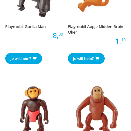
Playmobil Gorilla Man
Playmobil Aapje Midden Bruin
Oker
Prijs:
8,
00
Prijs:
1,
10
Je wilt hem?
Je wilt hem?