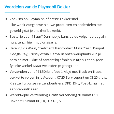
Voordelen van de Playmobil Dokter
Zoek 'ns op Playmo nr. of set nr. Lekker snel!
Elke week voegen we nieuwe producten en onderdelen toe,
geweldig dat je ons (her)bezoekt.
Bestel je voor 11 uur? Dan heb je kans op de volgende dag al in
huis, tenzij hier 'n polonaise is.
Betaling via iDeal, Creditcard, Bancontact, MisterCash, Paypal,
Google Pay, Trustly of via Klarna. In onze werkplaats kun je
betalen met Tikkie of contant bij afhalen in Rijen. Let op geen
fysieke winkel. Maar we leiden je graag rond.
Verzenden vanaf €1,50 (briefpost). Altijd met Track en Trace,
pakket te volgen in je Account, €7,25 Servicepunt en €8,25 thuis.
Kies zelf uit onze verzendpartners, DPD, DHL, PostNL, nu met
servicepuntkiezer.
Wereldwijde Verzending. Gratis verzending NL vanaf €100.
Boven €170 voor BE, FR, LUX DE, S.