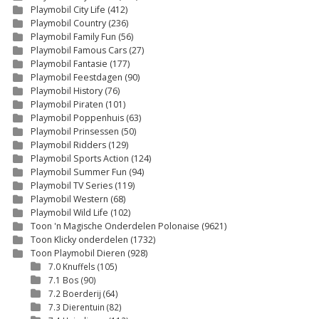
Playmobil City Life
(412)
Playmobil Country
(236)
Playmobil Family Fun
(56)
Playmobil Famous Cars
(27)
Playmobil Fantasie
(177)
Playmobil Feestdagen
(90)
Playmobil History
(76)
Playmobil Piraten
(101)
Playmobil Poppenhuis
(63)
Playmobil Prinsessen
(50)
Playmobil Ridders
(129)
Playmobil Sports Action
(124)
Playmobil Summer Fun
(94)
Playmobil TV Series
(119)
Playmobil Western
(68)
Playmobil Wild Life
(102)
Toon 'n Magische Onderdelen Polonaise
(9621)
Toon Klicky onderdelen
(1732)
Toon Playmobil Dieren
(928)
7.0 Knuffels
(105)
7.1 Bos
(90)
7.2 Boerderij
(64)
7.3 Dierentuin
(82)