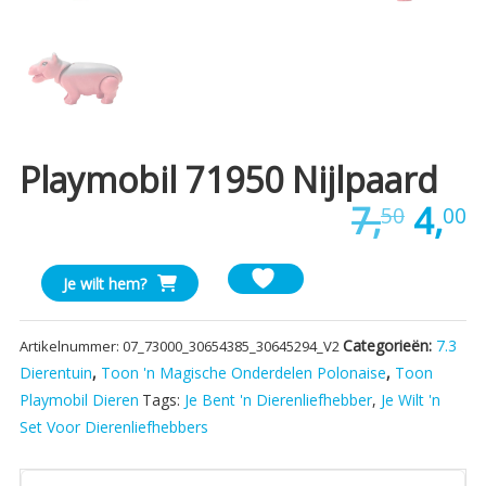
Playmobil 71950 Nijlpaard
Oors
H
7,
4,
50
00
prijs
p
Playmobil
Je wilt hem?
was:
i
71950
Nijlpaard
€7,5
€
Categorieën:
7.3
Artikelnummer:
07_73000_30654385_30645294_V2
aantal
Dierentuin
,
Toon 'n Magische Onderdelen Polonaise
,
Toon
Playmobil Dieren
Tags:
Je Bent 'n Dierenliefhebber
,
Je Wilt 'n
Set Voor Dierenliefhebbers