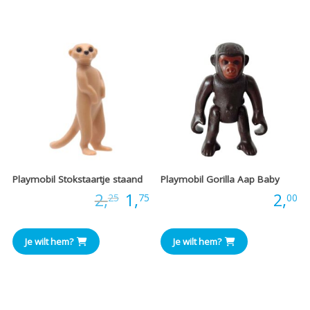
€7,50.
€4,00.
€5,25
€
Playmobil Stokstaartje staand
Playmobil Gorilla Aap Baby
Oorspronkelijke
Huidige
Prijs:
2,
1,
Prijs:
2,
25
75
00
prijs
prijs
Je wilt hem?
Je wilt hem?
was:
is:
€2,25.
€1,75.