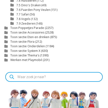
7.4 Huisdieren
(112)
7.5 Dino's Draken
(49)
7.6 Paarden Pony Veulen
(151)
7.7 Safari
(56)
7.8 Vogels
(132)
7.9 Zeedieren
(148)
Toon Poppetjes Parade
(2257)
Toon sectie Accessoires
(2528)
Toon sectie Eten en drinken
(875)
Toon sectie Flora
(212)
Toon sectie Onderdelen
(1184)
Toon sectie System X
(630)
Toon sectie Thema's
(1390)
Werken met Playmobil
(201)
Producten
zoeken