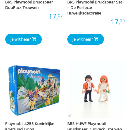
BRS Playmobil Bruidspaar
BRS Playmobil Bruidspaar Set
DuoPack Trouwen
– De Perfecte
Huwelijksdecoratie
Prijs:
17,
50
Prijs:
17,
50
Je wilt hem?
Je wilt hem?
Playmobil 4258 Koninklijke
BRS-HUWE Playmobil
Koets incl Doos
Bruidspaar DuoPack Trouwen