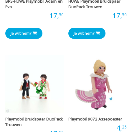
BRS-HUWE Playmobil Adam en
HUWE Playmobil Bruidspaar
Eva
DuoPack Trouwen
Prijs:
17,
Prijs:
17,
50
50
Je wilt hem?
Je wilt hem?
Playmobil Bruidspaar DuoPack
Playmobil 9072 Assepoester
Trouwen
Prijs:
4,
25