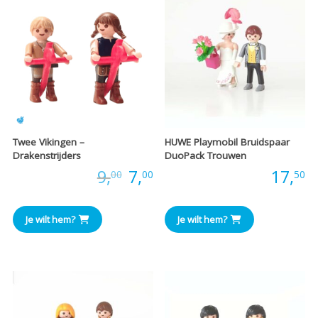
Twee Vikingen –
HUWE Playmobil Bruidspaar
Drakenstrijders
DuoPack Trouwen
Oorspronkelijke
Huidige
Prijs:
9,
7,
Prijs:
17,
00
00
50
prijs
prijs
Je wilt hem?
Je wilt hem?
was:
is:
€9,00.
€7,00.