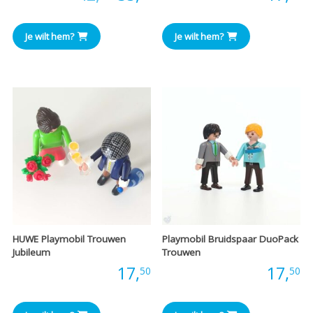
prijs
prijs
Je wilt hem?
Je wilt hem?
was:
is:
€42,00.
€35,00.
HUWE Playmobil Trouwen
Playmobil Bruidspaar DuoPack
Jubileum
Trouwen
Prijs:
17,
Prijs:
17,
50
50