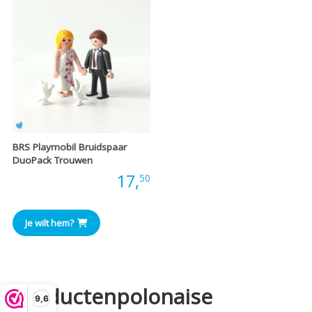
BRS Playmobil Bruidspaar
DuoPack Trouwen
Prijs:
17,
50
Je wilt hem?
Productenpolonaise
9,6