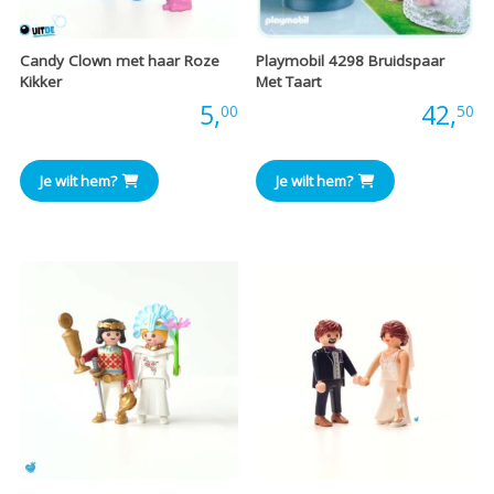
Candy Clown met haar Roze
Playmobil 4298 Bruidspaar
Kikker
Met Taart
Prijs:
5,
Prijs:
42,
00
50
Je wilt hem?
Je wilt hem?