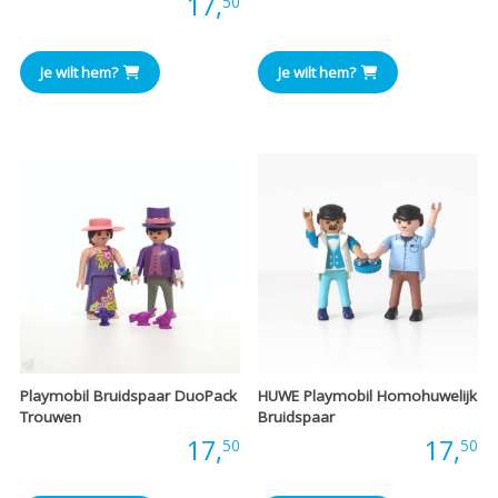
Prijs:
17,
50
Je wilt hem?
Je wilt hem?
Playmobil Bruidspaar DuoPack
HUWE Playmobil Homohuwelijk
Trouwen
Bruidspaar
Prijs:
17,
Prijs:
17,
50
50