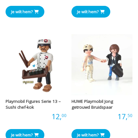
Je wilt hem?
Je wilt hem?
Playmobil Figures Serie 13 –
HUWE Playmobil Jong
Sushi chef-kok
getrouwd Bruidspaar
Prijs:
12,
Prijs:
17,
00
50
Je wilt hem?
Je wilt hem?