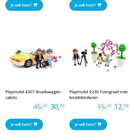
Je wilt hem?
Je wilt hem?
Playmobil 4307 Bruidswagen
Playmobil 9230 Fotograaf met
cabrio
bruidskinderen
Oorspronkelijke
Huidige
Oorspr
H
Prijs:
45,
30,
Prijs:
15,
12,
00
00
00
50
prijs
prijs
prijs
pr
Je wilt hem?
Je wilt hem?
was:
is:
was:
is