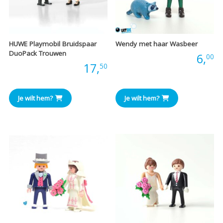
HUWE Playmobil Bruidspaar
Wendy met haar Wasbeer
DuoPack Trouwen
Prijs:
6,
00
Prijs:
17,
50
Je wilt hem?
Je wilt hem?