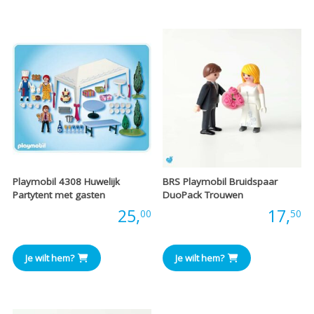
€45,00.
€30,00.
€15,00
€
Playmobil 4308 Huwelijk
BRS Playmobil Bruidspaar
Partytent met gasten
DuoPack Trouwen
Prijs:
25,
Prijs:
17,
00
50
Je wilt hem?
Je wilt hem?