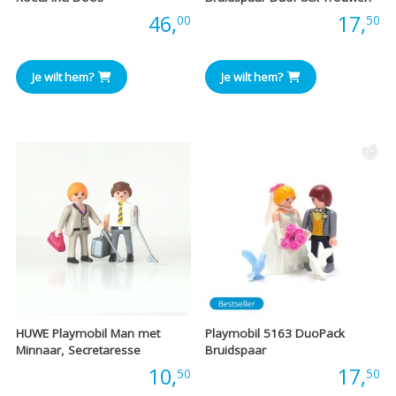
Prijs:
46,
Prijs:
17,
00
50
Je wilt hem?
Je wilt hem?
HUWE Playmobil Man met
Playmobil 5163 DuoPack
Minnaar, Secretaresse
Bruidspaar
Prijs:
10,
Prijs:
17,
50
50