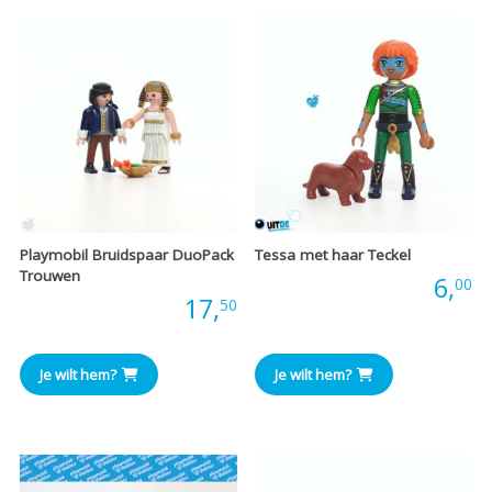
Playmobil Bruidspaar DuoPack
Tessa met haar Teckel
Trouwen
Prijs:
6,
00
Prijs:
17,
50
Je wilt hem?
Je wilt hem?