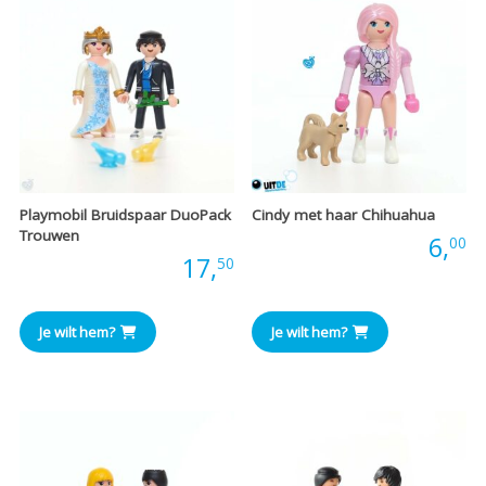
Playmobil Bruidspaar DuoPack
Cindy met haar Chihuahua
Trouwen
Prijs:
6,
00
Prijs:
17,
50
Je wilt hem?
Je wilt hem?