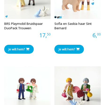
BRS Playmobil Bruidspaar
Sofia en Saskia haar Sint
DuoPack Trouwen
Bernard
Prijs:
17,
Prijs:
6,
50
00
Je wilt hem?
Je wilt hem?