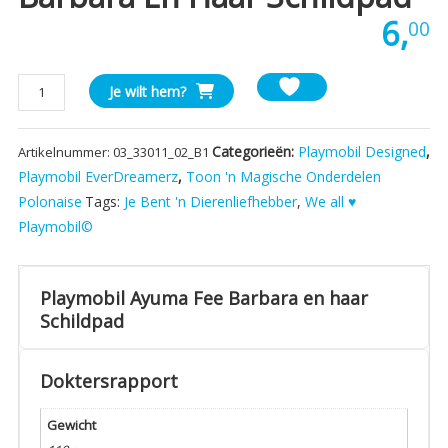
6,
00
Playmobil
Je wilt hem?
Ayuma
Fee
Categorieën:
Playmobil Designed
,
Artikelnummer:
03_33011_02_B1
Barbara
en
Playmobil EverDreamerz
,
Toon 'n Magische Onderdelen
haar
Polonaise
Tags:
Je Bent 'n Dierenliefhebber
,
We all ♥
Schildpad
Playmobil©
aantal
Playmobil Ayuma Fee Barbara en haar
Schildpad
Doktersrapport
Gewicht