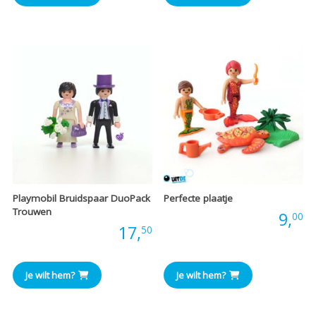
Playmobil Bruidspaar DuoPack
Perfecte plaatje
Trouwen
Prijs:
9,
00
Prijs:
17,
50
Je wilt hem?
Je wilt hem?