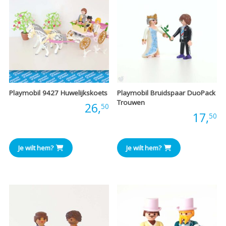
Playmobil 9427 Huwelijkskoets
Playmobil Bruidspaar DuoPack
Trouwen
Prijs:
26,
50
Prijs:
17,
50
Je wilt hem?
Je wilt hem?