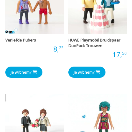
Verliefde Pubers
HUWE Playmobil Bruidspaar
DuoPack Trouwen
Prijs:
8,
25
Prijs:
17,
50
Je wilt hem?
Je wilt hem?