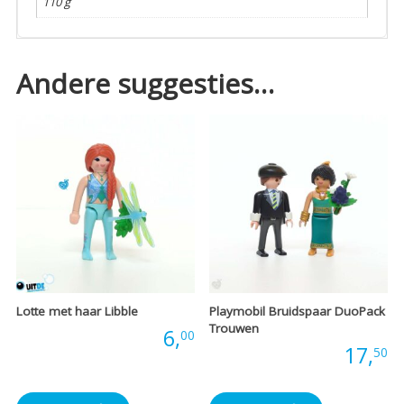
110 g
Andere suggesties…
Lotte met haar Libble
Playmobil Bruidspaar DuoPack
Trouwen
Prijs:
6,
00
Prijs:
17,
50