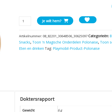
8220
Je wilt hem?
Playmobil
Fruit
Categorieën:
8
Artikelnummer:
08_82201_30648506_30625097
Appel
Rood/
Snacks
,
Toon 'n Magische Onderdelen Polonaise
,
Toon s
Geel
Eten en drinken
Tag:
Playmobil-Product-Polonaise
aantal
Doktersrapport
Gewicht
6 g