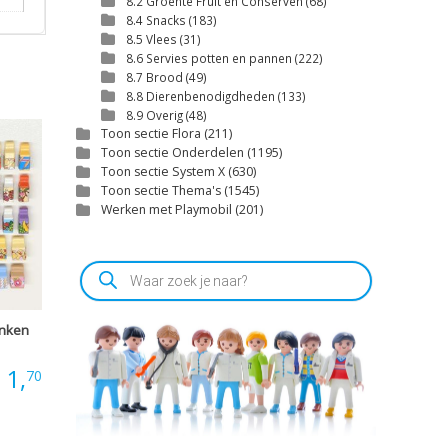
8.2 Groente Fruit en Conserven
(68)
8.4 Snacks
(183)
8.5 Vlees
(31)
8.6 Servies potten en pannen
(222)
8.7 Brood
(49)
8.8 Dierenbenodigdheden
(133)
8.9 Overig
(48)
Toon sectie Flora
(211)
Toon sectie Onderdelen
(1195)
Toon sectie System X
(630)
Toon sectie Thema's
(1545)
Werken met Playmobil
(201)
Producten
zoeken
inken
Prijsklasse:
1,
70
€1,00