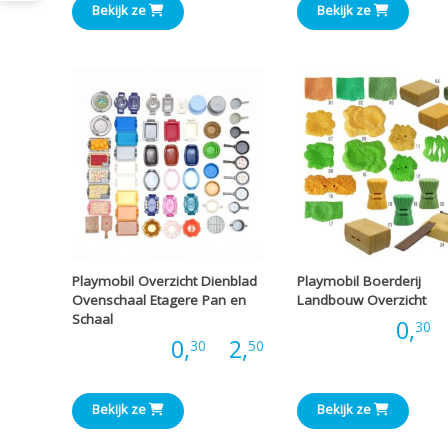
Bekijk ze
Bekijk ze
€1,00
Playmobil Overzicht Dienblad
Playmobil Boerderij
Ovenschaal Etagere Pan en
Landbouw Overzicht
Schaal
Prijs:
0,
-
30
Prijsklasse:
Prijs:
0,
-
2,
30
50
€0,30
Bekijk ze
Bekijk ze
tot