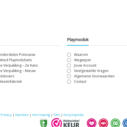
Playmodok
Onderdelen Polonaise
Waarom
shed Playmobilsets
Wegwijzer
le Verpakking – 2e Kans
Jouw Account
le Verpakking – Nieuw
Veelgestelde Vragen
itslovers
Algemene Voorwaarden
Ideeënfabriek
Contact
|
Privacy
|
Klachten
|
Herroeping
|
FAQ
|
Encyclopedie