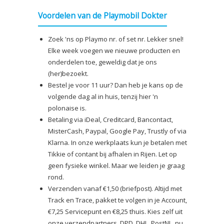
€2,50
Voordelen van de Playmobil Dokter
Zoek 'ns op Playmo nr. of set nr. Lekker snel!
Elke week voegen we nieuwe producten en
onderdelen toe, geweldig dat je ons
(her)bezoekt.
Bestel je voor 11 uur? Dan heb je kans op de
volgende dag al in huis, tenzij hier 'n
polonaise is.
Betaling via iDeal, Creditcard, Bancontact,
MisterCash, Paypal, Google Pay, Trustly of via
Klarna. In onze werkplaats kun je betalen met
Tikkie of contant bij afhalen in Rijen. Let op
geen fysieke winkel. Maar we leiden je graag
rond.
Verzenden vanaf €1,50 (briefpost). Altijd met
Track en Trace, pakket te volgen in je Account,
€7,25 Servicepunt en €8,25 thuis. Kies zelf uit
onze verzendpartners, DPD, DHL, PostNL, nu