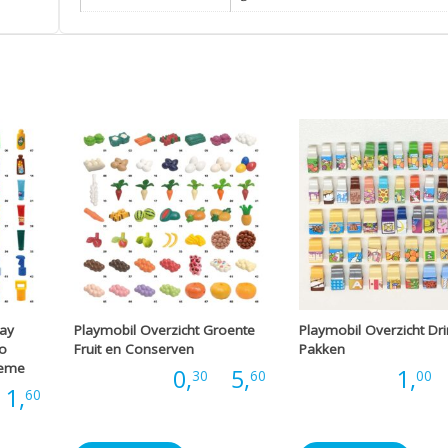
ray
Playmobil Overzicht Groente
Playmobil Overzicht Dr
o
Fruit en Conserven
Pakken
reme
Prijsklasse:
Prijs:
0,
-
5,
Prijs:
1,
-
30
60
00
Prijsklasse:
1,
60
€0,30
€0,25