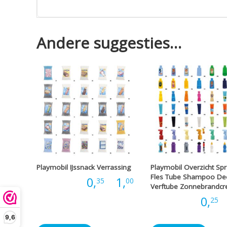
Andere suggesties…
Playmobil IJssnack Verrassing
Playmobil Overzicht Sp
Fles Tube Shampoo De
Prijsklasse:
Prijs:
0,
-
1,
35
00
Verftube Zonnebrandc
Prijs:
0,
-
25
€0,35
9,6
tot