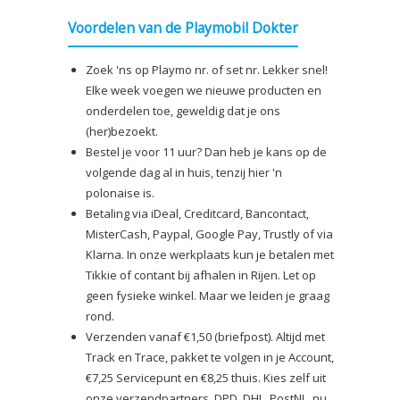
tot
Voordelen van de Playmobil Dokter
€3,25
Zoek 'ns op Playmo nr. of set nr. Lekker snel!
Elke week voegen we nieuwe producten en
onderdelen toe, geweldig dat je ons
(her)bezoekt.
Bestel je voor 11 uur? Dan heb je kans op de
volgende dag al in huis, tenzij hier 'n
polonaise is.
Betaling via iDeal, Creditcard, Bancontact,
MisterCash, Paypal, Google Pay, Trustly of via
Klarna. In onze werkplaats kun je betalen met
Tikkie of contant bij afhalen in Rijen. Let op
geen fysieke winkel. Maar we leiden je graag
rond.
Verzenden vanaf €1,50 (briefpost). Altijd met
Track en Trace, pakket te volgen in je Account,
€7,25 Servicepunt en €8,25 thuis. Kies zelf uit
onze verzendpartners, DPD, DHL, PostNL, nu