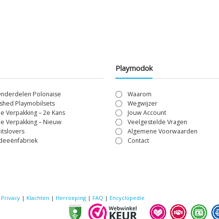
Playmodok
Onderdelen Polonaise
Waarom
shed Playmobilsets
Wegwijzer
le Verpakking – 2e Kans
Jouw Account
le Verpakking – Nieuw
Veelgestelde Vragen
itslovers
Algemene Voorwaarden
Ideeënfabriek
Contact
|
Privacy
|
Klachten
|
Herroeping
|
FAQ
|
Encyclopedie