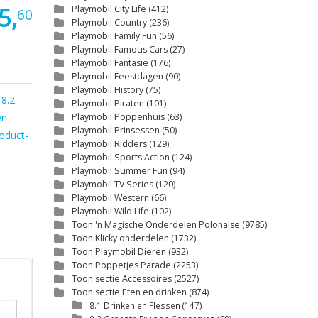
5,
Playmobil City Life
(412)
60
Playmobil Country
(236)
Playmobil Family Fun
(56)
Playmobil Famous Cars
(27)
Playmobil Fantasie
(176)
Playmobil Feestdagen
(90)
Playmobil History
(75)
:
8.2
Playmobil Piraten
(101)
en
Playmobil Poppenhuis
(63)
Playmobil Prinsessen
(50)
oduct-
Playmobil Ridders
(129)
Playmobil Sports Action
(124)
Playmobil Summer Fun
(94)
Playmobil TV Series
(120)
Playmobil Western
(66)
Playmobil Wild Life
(102)
Toon 'n Magische Onderdelen Polonaise
(9785)
Toon Klicky onderdelen
(1732)
Toon Playmobil Dieren
(932)
Toon Poppetjes Parade
(2253)
Toon sectie Accessoires
(2527)
Toon sectie Eten en drinken
(874)
8.1 Drinken en Flessen
(147)