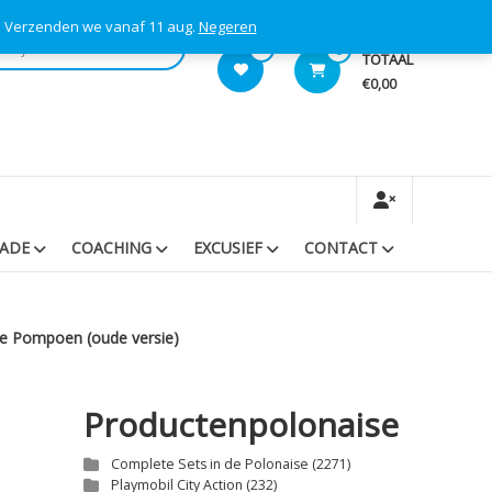
s! Verzenden we vanaf 11 aug.
Negeren
0
0
TOTAAL
€0,00
RADE
COACHING
EXCUSIEF
CONTACT
te Pompoen (oude versie)
Productenpolonaise
Complete Sets in de Polonaise
(2271)
Playmobil City Action
(232)