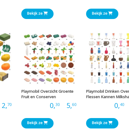
€0,35
tot
tot
Bekijk ze
Bekijk ze
€1,00
€1,80
Playmobil Overzicht Groente
Playmobil Drinken Overz
Fruit en Conserven
Flessen Kannen Milksh
Prijsklasse:
Prijsklasse:
2,
Prijs:
0,
-
5,
Prijs:
0,
-
70
30
60
40
€0,30
€0,30
Bekijk ze
Bekijk ze