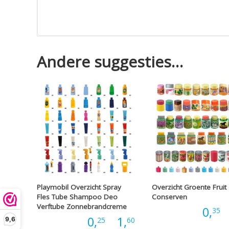
Andere suggesties…
Playmobil Overzicht Spray
Overzicht Groente Fruit
Fles Tube Shampoo Deo
Conserven
Verftube Zonnebrandcreme
Prijs:
0,
-
35
Prijsklasse:
Prijs:
0,
-
1,
25
60
9,6