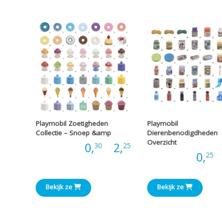
€6,99
Playmobil Zoetigheden
Playmobil
Collectie – Snoep &amp
Dierenbenodigdheden
Overzicht
Prijsklasse:
Prijs:
0,
-
2,
30
25
Prijs:
0,
-
25
€0,30
tot
Bekijk ze
Bekijk ze
€2,25