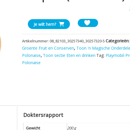
Playmobil
Je wilt hem?
8210
Groente
Categorieën
Artikelnummer:
08_82103_30257340_30257320-5
Pompoen
Groente Fruit en Conserven
,
Toon 'n Magische Onderdel
(oude
Polonaise
,
Toon sectie Eten en drinken
Tag:
Playmobil-Pr
versie)
aantal
Polonaise
Doktersrapport
Gewicht
200 g