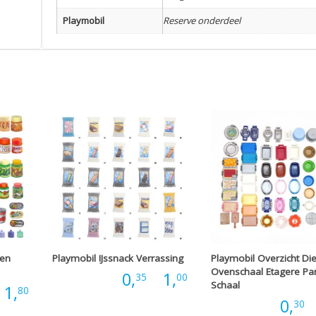
Playmobil
Reserve onderdeel
 en
Playmobil IJssnack Verrassing
Playmobil Overzicht Di
Ovenschaal Etagere Pa
Prijsklasse:
Prijs:
0,
-
1,
35
00
Schaal
Prijsklasse:
1,
80
Prijs:
0,
-
30
€0,35