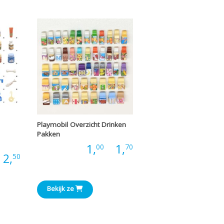
tot
tot
€2,70
€5,60
Playmobil Overzicht Drinken
Pakken
Prijsklasse:
Prijs:
1,
-
1,
00
70
Prijsklasse:
2,
50
€1,00
€0,25
tot
Bekijk ze
tot
€1,70
€2,50