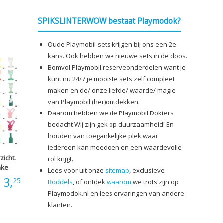
€0,30
SPIKSLINTERWOW bestaat Playmodok?
tot
Oude Playmobil-sets krijgen bij ons een 2e
€2,50
kans. Ook hebben we nieuwe sets in de doos.
Bomvol Playmobil reserveonderdelen want je
kunt nu 24/7 je mooiste sets zelf compleet
maken en de/ onze liefde/ waarde/ magie
van Playmobil (her)ontdekken.
Daarom hebben we de Playmobil Dokters
bedacht Wij zijn gek op duurzaamheid! En
houden van toegankelijke plek waar
iedereen kan meedoen en een waardevolle
icht.
rol krijgt.
ake
Lees voor uit onze
sitemap
, exclusieve
Prijsklasse:
3,
25
Roddels
, of ontdek
waarom
we trots zijn op
Playmodok.nl en lees ervaringen van andere
€0,40
klanten.