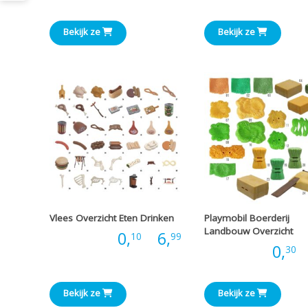
€0,25
Bekijk ze
Bekijk ze
tot
€1,60
Vlees Overzicht Eten Drinken
Playmobil Boerderij
Landbouw Overzicht
Prijsklasse:
Prijs:
0,
-
6,
10
99
Prijs:
0,
-
30
€0,10
tot
Bekijk ze
Bekijk ze