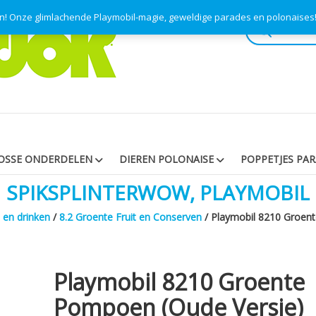
en! Onze glimlachende Playmobil-magie, geweldige parades en polonaise
Producten
zoeken
OSSE ONDERDELEN
DIEREN POLONAISE
POPPETJES PA
SPIKSPLINTERWOW, PLAYMOBIL
 en drinken
/
8.2 Groente Fruit en Conserven
/ Playmobil 8210 Groen
Playmobil 8210 Groente
Pompoen (oude Versie)