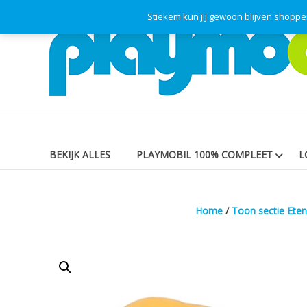
Skip
Stiekem kun jij gewoon blijven shopp
Playmodok
to
content
Tweedehands
Playmobil
Speelgoed
en
dromen
voor
iedereen
BEKIJK ALLES
PLAYMOBIL 100% COMPLEET
L
Home
/
Toon sectie Eten