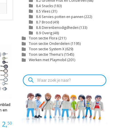
8.2 Groente Fruit en Conserven
(68)
8.4 Snacks
(183)
8.5 Vlees
(31)
8.6 Servies potten en pannen
(222)
8.7 Brood
(49)
8.8 Dierenbenodigdheden
(133)
8.9 Overig
(48)
Toon sectie Flora
(211)
Toon sectie Onderdelen
(1195)
Toon sectie System X
(629)
Toon sectie Thema's
(1545)
Werken met Playmobil
(201)
Producten
zoeken
enblad
n en
Prijsklasse:
2,
50