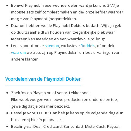
Bomvol Playmobil reserveonderdelen want je kunt nu 24/7 je
mooiste sets zelf compleet maken en de/ onze liefde/ waarde/
magie van Playmobil (her)ontdekken.
Daarom hebben we de Playmobil Dokters bedacht Wij zijn gek
op duurzaamheid! En houden van toegankelijke plek waar
iedereen kan meedoen en een waardevolle rol krijgt.
Lees voor uit onze
sitemap
, exclusieve
Roddels
, of ontdek
waarom
we trots zijn op Playmodok.nl en lees ervaringen van
andere klanten.
Voordelen van de Playmobil Dokter
Zoek 'ns op Playmo nr. of set nr. Lekker snel!
Elke week voegen we nieuwe producten en onderdelen toe,
geweldig dat je ons (her)bezoekt.
Bestel je voor 11 uur? Dan heb je kans op de volgende dag al in
huis, tenzij hier 'n polonaise is.
Betaling via iDeal, Creditcard, Bancontact, MisterCash, Paypal,