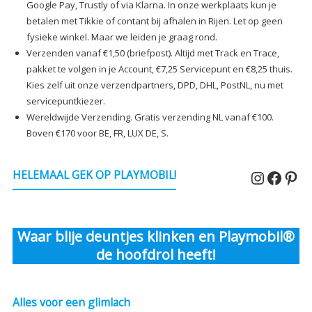
Google Pay, Trustly of via Klarna. In onze werkplaats kun je
betalen met Tikkie of contant bij afhalen in Rijen. Let op geen
fysieke winkel. Maar we leiden je graag rond.
Verzenden vanaf €1,50 (briefpost). Altijd met Track en Trace,
pakket te volgen in je Account, €7,25 Servicepunt en €8,25 thuis.
Kies zelf uit onze verzendpartners, DPD, DHL, PostNL, nu met
servicepuntkiezer.
Wereldwijde Verzending. Gratis verzending NL vanaf €100.
Boven €170 voor BE, FR, LUX DE, S.
Instagr
Faceb
Pin
HELEMAAL GEK OP PLAYMOBIL!
Waar blije deuntjes klinken en Playmobil®
de hoofdrol heeft!
Alles voor een glimlach