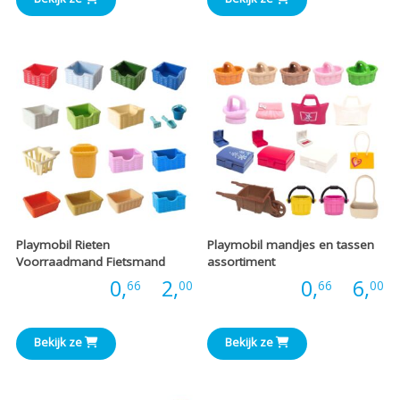
tot
t
€3,66
€
Playmobil Rieten
Playmobil mandjes en tassen
Voorraadmand Fietsmand
assortiment
Prijsklasse:
P
Prijs:
0,
-
2,
Prijs:
0,
-
6,
66
00
66
00
€0,66
€
Bekijk ze
Bekijk ze
tot
t