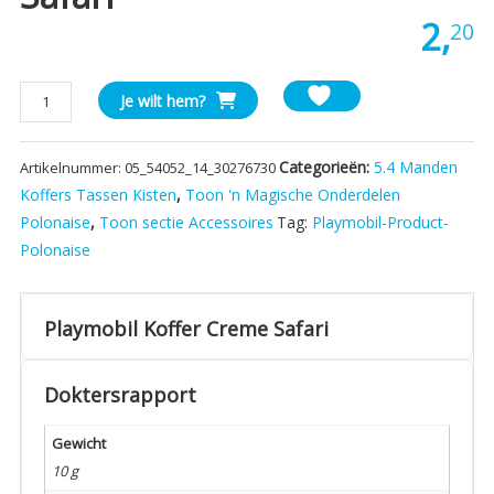
2,
20
Playmobil
Je wilt hem?
Koffer
Creme
Categorieën:
5.4 Manden
Artikelnummer:
05_54052_14_30276730
Safari
aantal
Koffers Tassen Kisten
,
Toon 'n Magische Onderdelen
Polonaise
,
Toon sectie Accessoires
Tag:
Playmobil-Product-
Polonaise
Playmobil Koffer Creme Safari
Doktersrapport
Gewicht
10 g