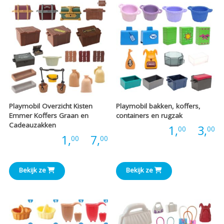
€2,00
€
Playmobil Overzicht Kisten
Playmobil bakken, koffers,
Emmer Koffers Graan en
containers en rugzak
Cadeauzakken
P
Prijs:
1,
-
3,
00
00
Prijsklasse:
Prijs:
1,
-
7,
00
00
€
€1,00
t
Bekijk ze
Bekijk ze
tot
€
€7,00