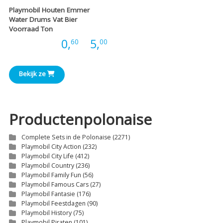
Playmobil Houten Emmer
Water Drums Vat Bier
Voorraad Ton
Prijsklasse:
Prijs:
0,
-
5,
60
00
€0,60
Bekijk ze
tot
€5,00
Productenpolonaise
Complete Sets in de Polonaise
(2271)
Playmobil City Action
(232)
Playmobil City Life
(412)
Playmobil Country
(236)
Playmobil Family Fun
(56)
Playmobil Famous Cars
(27)
Playmobil Fantasie
(176)
Playmobil Feestdagen
(90)
Playmobil History
(75)
Playmobil Piraten
(101)