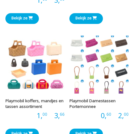
Prijs:
1,
-
3,
€
€1,00
t
Bekijk ze
Bekijk ze
tot
€
€3,00
Playmobil koffers, mandjes en
Playmobil Damestassen
tassen assortiment
Portemonnee
Prijsklasse:
P
Prijs:
1,
-
3,
Prijs:
0,
-
2,
00
66
60
00
€1,00
€
Bekijk ze
Bekijk ze