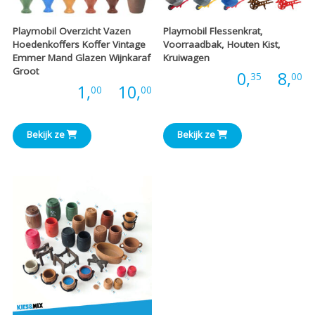
Playmobil Overzicht Vazen
Playmobil Flessenkrat,
Hoedenkoffers Koffer Vintage
Voorraadbak, Houten Kist,
Emmer Mand Glazen Wijnkaraf
Kruiwagen
Groot
P
Prijs:
0,
-
8,
35
00
Prijsklasse:
Prijs:
1,
-
10,
00
00
€
€1,00
t
Bekijk ze
Bekijk ze
tot
€
€10,00