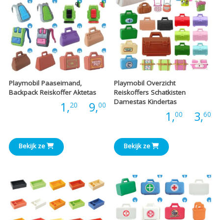
Playmobil Paaseimand,
Playmobil Overzicht
Backpack Reiskoffer Aktetas
Reiskoffers Schatkisten
Damestas Kindertas
Prijsklasse:
Prijs:
1,
-
9,
20
00
P
Prijs:
1,
-
3,
00
60
€1,20
€
tot
Bekijk ze
Bekijk ze
t
€9,00
€