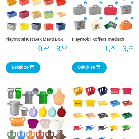
Playmobil Kist Bak Mand Box
Playmobil koffers medisch
Prijsklasse:
P
Prijs:
0,
-
3,
Prijs:
1,
-
3,
20
00
00
75
€0,20
€
Bekijk ze
Bekijk ze
tot
t
€3,00
€