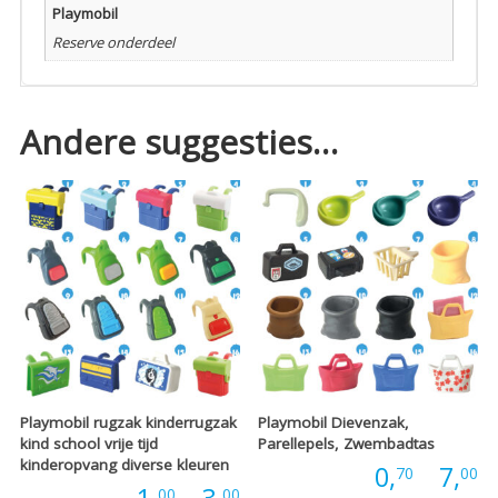
Playmobil
Reserve onderdeel
Andere suggesties…
Playmobil rugzak kinderrugzak
Playmobil Dievenzak,
kind school vrije tijd
Parellepels, Zwembadtas
kinderopvang diverse kleuren
P
Prijs:
0,
-
7,
70
00
Prijsklasse:
00
00