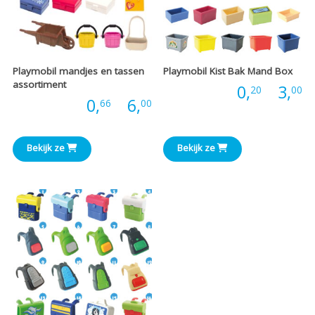
Playmobil mandjes en tassen
Playmobil Kist Bak Mand Box
assortiment
P
Prijs:
0,
-
3,
20
00
Prijsklasse:
Prijs:
0,
-
6,
66
00
€
€0,66
t
Bekijk ze
Bekijk ze
tot
€
€6,00