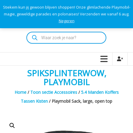
Skip
Stiekem kun jij gewoon blijven shoppen! Onze glimlachende Playmobil-
to
0
0
magie, geweldige parades en polonaises! Verzenden we vanaf 6 aug.
TOTAAL
content
Negeren
€0,00
Playmodok
Producten
zoeken
Tweedehands
Playmobil
Speelgoed
en
SPIKSPLINTERWOW,
dromen
voor
PLAYMOBIL
iedereen
Home
/
Toon sectie Accessoires
/
5.4 Manden Koffers
Tassen Kisten
/ Playmobil Sack, large, open top