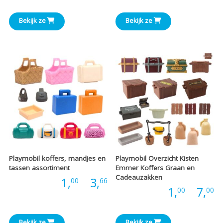
€1,00
€
Bekijk ze
Bekijk ze
tot
t
€3,00
€
Playmobil koffers, mandjes en
Playmobil Overzicht Kisten
tassen assortiment
Emmer Koffers Graan en
Cadeauzakken
Prijsklasse:
Prijs:
1,
-
3,
00
66
P
Prijs:
1,
-
7,
00
00
€1,00
€
Bekijk ze
Bekijk ze