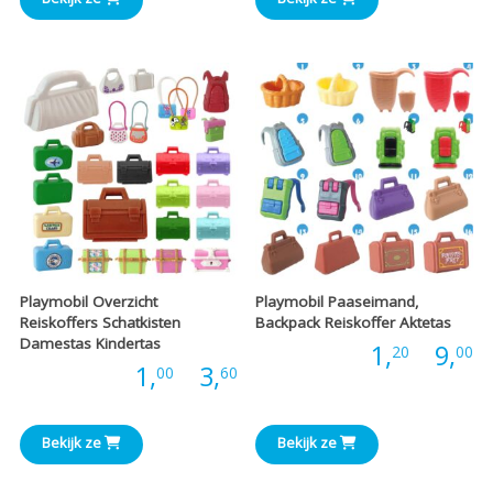
tot
t
€3,66
€
Playmobil Overzicht
Playmobil Paaseimand,
Reiskoffers Schatkisten
Backpack Reiskoffer Aktetas
Damestas Kindertas
P
Prijs:
1,
-
9,
20
00
Prijsklasse:
Prijs:
1,
-
3,
00
60
€
€1,00
t
Bekijk ze
Bekijk ze
tot