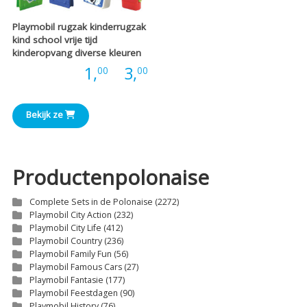
Playmobil rugzak kinderrugzak
kind school vrije tijd
kinderopvang diverse kleuren
Prijsklasse:
Prijs:
1,
-
3,
00
00
€1,00
Bekijk ze
tot
€3,00
Productenpolonaise
Complete Sets in de Polonaise
(2272)
Playmobil City Action
(232)
Playmobil City Life
(412)
Playmobil Country
(236)
Playmobil Family Fun
(56)
Playmobil Famous Cars
(27)
Playmobil Fantasie
(177)
Playmobil Feestdagen
(90)
Playmobil History
(76)