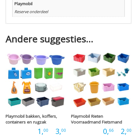
Playmobil
Reserve onderdeel
Andere suggesties…
Playmobil bakken, koffers,
Playmobil Rieten
containers en rugzak
Voorraadmand Fietsmand
Prijsklasse:
P
Prijs:
1,
-
3,
Prijs:
0,
-
2,
00
00
66
00