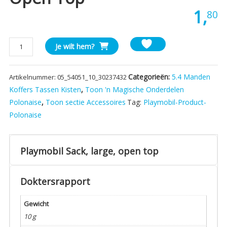
1,
80
Playmobil
Je wilt hem?
Sack,
large,
Categorieën:
5.4 Manden
Artikelnummer:
05_54051_10_30237432
open
top
Koffers Tassen Kisten
,
Toon 'n Magische Onderdelen
aantal
Polonaise
,
Toon sectie Accessoires
Tag:
Playmobil-Product-
Polonaise
Playmobil Sack, large, open top
Doktersrapport
Gewicht
10 g