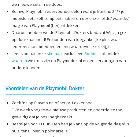
we nieuwe sets in de doos.
Bomvol Playmobil reserveonderdelen want je kunt nu 24/7 je
mooiste sets zelf compleet maken en de/ onze liefde/ waarde/
magie van Playmobil (her)ontdekken.
Daarom hebben we de Playmobil Dokters bedacht Wij zijn gek
op duurzaamheid! En houden van toegankelijke plek waar
iedereen kan meedoen en een waardevolle rol krijgt.
Lees voor uit onze
sitemap
, exclusieve
Roddels
, of ontdek
waarom
we trots zijn op Playmodok.nl en lees ervaringen van
andere klanten.
Voordelen van de Playmobil Dokter
Zoek 'ns op Playmo nr. of set nr. Lekker snel!
Elke week voegen we nieuwe producten en onderdelen toe,
geweldig dat je ons (her)bezoekt.
Bestel je voor 11 uur? Dan heb je kans op de volgende dag al in
huis, tenzij hier 'n polonaise is.