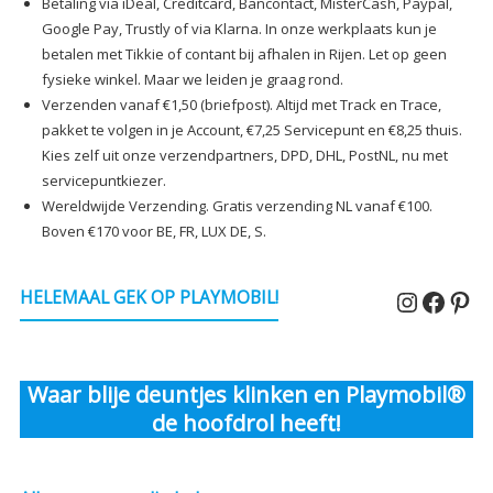
Betaling via iDeal, Creditcard, Bancontact, MisterCash, Paypal,
Google Pay, Trustly of via Klarna. In onze werkplaats kun je
betalen met Tikkie of contant bij afhalen in Rijen. Let op geen
fysieke winkel. Maar we leiden je graag rond.
Verzenden vanaf €1,50 (briefpost). Altijd met Track en Trace,
pakket te volgen in je Account, €7,25 Servicepunt en €8,25 thuis.
Kies zelf uit onze verzendpartners, DPD, DHL, PostNL, nu met
servicepuntkiezer.
Wereldwijde Verzending. Gratis verzending NL vanaf €100.
Boven €170 voor BE, FR, LUX DE, S.
Instagr
Faceb
Pin
HELEMAAL GEK OP PLAYMOBIL!
Waar blije deuntjes klinken en Playmobil®
de hoofdrol heeft!