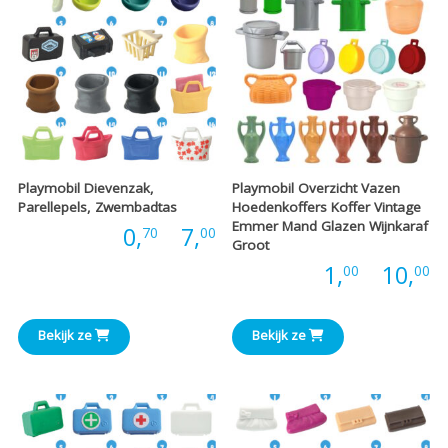
Playmobil Dievenzak,
Playmobil Overzicht Vazen
Parellepels, Zwembadtas
Hoedenkoffers Koffer Vintage
Emmer Mand Glazen Wijnkaraf
Prijsklasse:
Prijs:
0,
-
7,
70
00
Groot
P
Prijs:
1,
-
10,
00
00
€0,70
€
tot
Bekijk ze
Bekijk ze
t
€7,00
€