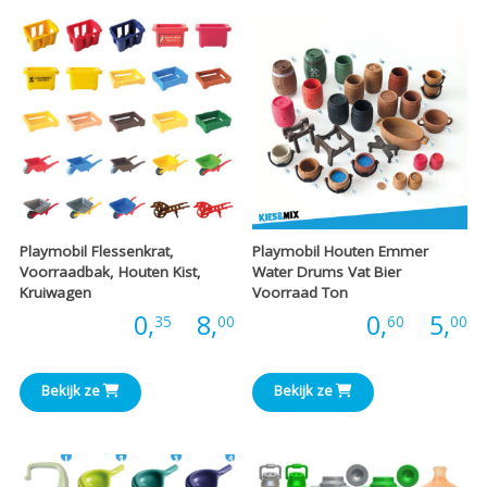
€
€3,60
Playmobil Flessenkrat,
Playmobil Houten Emmer
Voorraadbak, Houten Kist,
Water Drums Vat Bier
Kruiwagen
Voorraad Ton
Prijsklasse:
P
Prijs:
0,
-
8,
Prijs:
0,
-
5,
35
00
60
00
€0,35
€
Bekijk ze
Bekijk ze
tot
t
€8,00
€