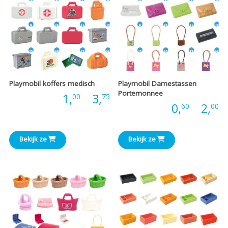
Playmobil koffers medisch
Playmobil Damestassen
Portemonnee
Prijsklasse:
Prijs:
1,
-
3,
00
75
P
Prijs:
0,
-
2,
60
00
€1,00
€
tot
Bekijk ze
Bekijk ze
t
€3,75
€