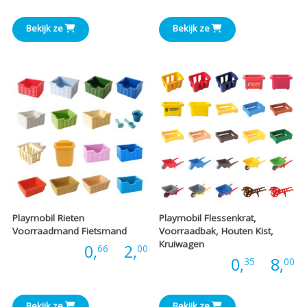
€1,20
€
Bekijk ze
Bekijk ze
tot
t
€9,00
€
Playmobil Rieten
Playmobil Flessenkrat,
Voorraadmand Fietsmand
Voorraadbak, Houten Kist,
Kruiwagen
Prijsklasse:
Prijs:
0,
-
2,
66
00
P
Prijs:
0,
-
8,
35
00
€0,66
€
Bekijk ze
Bekijk ze