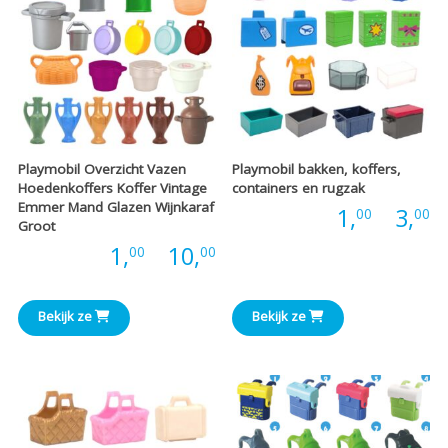
Playmobil Overzicht Vazen
Playmobil bakken, koffers,
Hoedenkoffers Koffer Vintage
containers en rugzak
Emmer Mand Glazen Wijnkaraf
P
Prijs:
1,
-
3,
00
00
Groot
Prijsklasse:
Prijs:
1,
-
10,
00
00
€
€1,00
t
Bekijk ze
Bekijk ze
tot
€
€10,00