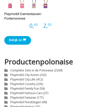
Playmobil Damestassen
Portemonnee
Prijsklasse:
Prijs:
0,
-
2,
60
00
€0,60
Bekijk ze
tot
€2,00
Productenpolonaise
Complete Sets in de Polonaise
(2269)
Playmobil City Action
(232)
Playmobil City Life
(412)
Playmobil Country
(235)
Playmobil Family Fun
(56)
Playmobil Famous Cars
(27)
Playmobil Fantasie
(177)
Playmobil Feestdagen
(90)
Playmobil History
(75)