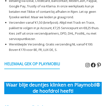
Betaling via iDeal, Creditcard, Bancontact, MisterCash, Paypal,
Google Pay, Trustly of via Klarna. In onze werkplaats kun je
betalen met Tikkie of contant bij afhalen in Rijen. Let op geen
fysieke winkel. Maar we leiden je graag rond.
Verzenden vanaf €1,50 (briefpost). Altijd met Track en Trace,
pakket te volgen in je Account, €7,25 Servicepunt en €8,25 thuis.
Kies zelf uit onze verzendpartners, DPD, DHL, PostNL, nu met
servicepuntkiezer.
Wereldwijde Verzending. Gratis verzending NL vanaf €100.
Boven €170 voor BE, FR, LUX DE, S.
Instagr
Faceb
Pin
HELEMAAL GEK OP PLAYMOBIL!
Waar blije deuntjes klinken en Playmobil®
de hoofdrol heeft!