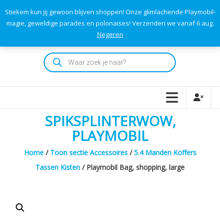
Skip
Stiekem kun jij gewoon blijven shoppen! Onze glimlachende Playmobil-
to
0
0
magie, geweldige parades en polonaises! Verzenden we vanaf 6 aug.
TOTAAL
content
Negeren
€0,00
Playmodok
Producten
zoeken
Tweedehands
Playmobil
Speelgoed
en
SPIKSPLINTERWOW,
dromen
voor
PLAYMOBIL
iedereen
Home
/
Toon sectie Accessoires
/
5.4 Manden Koffers
Tassen Kisten
/ Playmobil Bag, shopping, large