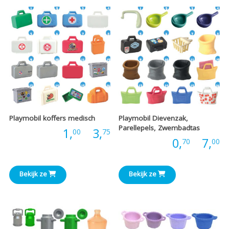
€
Playmobil koffers medisch
Playmobil Dievenzak,
Parellepels, Zwembadtas
Prijsklasse:
Prijs:
1,
-
3,
00
75
P
Prijs:
0,
-
7,
70
00
€1,00
€
tot
Bekijk ze
Bekijk ze
t
€3,75
€