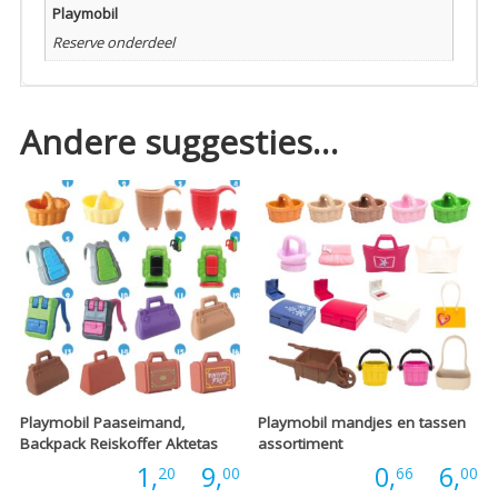
Playmobil
Reserve onderdeel
Andere suggesties…
Playmobil Paaseimand,
Playmobil mandjes en tassen
Backpack Reiskoffer Aktetas
assortiment
Prijsklasse:
P
Prijs:
1,
-
9,
Prijs:
0,
-
6,
20
00
66
00