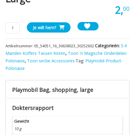
2,
00
Playmobil
Je wilt hem?
Bag,
shopping,
Categorieën:
5.4
Artikelnummer:
05_54051_16_30638023_30252602
large
aantal
Manden Koffers Tassen Kisten
,
Toon 'n Magische Onderdelen
Polonaise
,
Toon sectie Accessoires
Tag:
Playmobil-Product-
Polonaise
Playmobil Bag, shopping, large
Doktersrapport
Gewicht
10 g