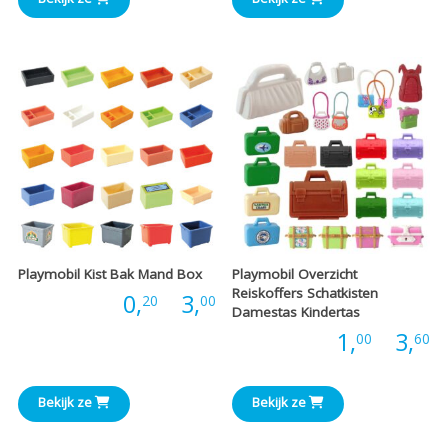
tot
t
€2,00
€
Playmobil Kist Bak Mand Box
Playmobil Overzicht
Reiskoffers Schatkisten
Prijsklasse:
Prijs:
0,
-
3,
20
00
Damestas Kindertas
P
Prijs:
1,
-
3,
00
60
€0,20
€
tot
Bekijk ze
Bekijk ze
t
€3,00