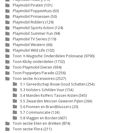
Playmobil Piraten
(101)
Playmobil Poppenhuis
(63)
Playmobil Prinsessen
(50)
Playmobil Ridders
(129)
Playmobil Sports Action
(124)
Playmobil Summer Fun
(94)
Playmobil TV Series
(119)
Playmobil Western
(66)
Playmobil Wild Life
(102)
Toon 'n Magische Onderdelen Polonaise
(9790)
Toon Klicky onderdelen
(1732)
Toon Playmobil Dieren
(934)
Toon Poppetjes Parade
(2256)
Toon sectie Accessoires
(2527)
5.1 Gereedschap Bouw Goud Schatten
(254)
5.3 Holsters Schilden Vuur
(154)
5.4 Manden Koffers Tassen Kisten
(545)
5.5 Zwaarden Messen Geweren Pijlen
(264)
5.6 Pionnen en Brandblussers
(20)
5.7 Communicatie
(124)
5.8 Vlaggen en Borden
(667)
Toon sectie Eten en drinken
(874)
Toon sectie Flora
(211)