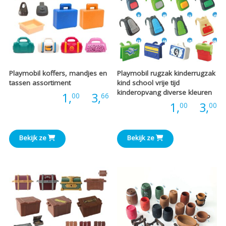
Playmobil koffers, mandjes en
Playmobil rugzak kinderrugzak
tassen assortiment
kind school vrije tijd
kinderopvang diverse kleuren
Prijsklasse:
Prijs:
1,
-
3,
00
66
P
Prijs:
1,
-
3,
00
00
€1,00
€
tot
Bekijk ze
Bekijk ze
t
€3,66
€