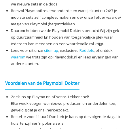
we nieuwe sets in de doos.
Bomvol Playmobil reserveonderdelen want je kunt nu 24/7 je
mooiste sets zelf compleet maken en de/ onze liefde/ waarde/
magie van Playmobil (her)ontdekken.
Daarom hebben we de Playmobil Dokters bedacht Wij zijn gek
op duurzaamheid! En houden van toegankelijke plek waar
iedereen kan meedoen en een waardevolle rol krijgt.
Lees voor uit onze
sitemap
, exclusieve
Roddels
, of ontdek
waarom
we trots zijn op Playmodok.nl en lees ervaringen van
andere klanten.
Voordelen van de Playmobil Dokter
Zoek 'ns op Playmo nr. of set nr. Lekker snel!
Elke week voegen we nieuwe producten en onderdelen toe,
geweldig dat je ons (her)bezoekt.
Bestel je voor 11 uur? Dan heb je kans op de volgende dag al in
huis, tenzij hier 'n polonaise is.