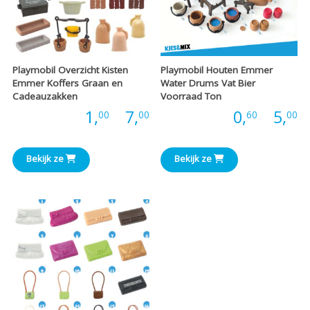
Playmobil Overzicht Kisten
Playmobil Houten Emmer
Emmer Koffers Graan en
Water Drums Vat Bier
Cadeauzakken
Voorraad Ton
Prijsklasse:
P
Prijs:
1,
-
7,
Prijs:
0,
-
5,
00
00
60
00
€1,00
€
Bekijk ze
Bekijk ze
tot
t
€7,00
€