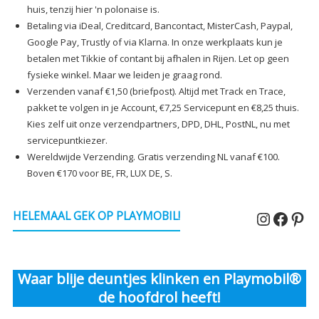
huis, tenzij hier 'n polonaise is.
Betaling via iDeal, Creditcard, Bancontact, MisterCash, Paypal,
Google Pay, Trustly of via Klarna. In onze werkplaats kun je
betalen met Tikkie of contant bij afhalen in Rijen. Let op geen
fysieke winkel. Maar we leiden je graag rond.
Verzenden vanaf €1,50 (briefpost). Altijd met Track en Trace,
pakket te volgen in je Account, €7,25 Servicepunt en €8,25 thuis.
Kies zelf uit onze verzendpartners, DPD, DHL, PostNL, nu met
servicepuntkiezer.
Wereldwijde Verzending. Gratis verzending NL vanaf €100.
Boven €170 voor BE, FR, LUX DE, S.
Instagr
Faceb
Pin
HELEMAAL GEK OP PLAYMOBIL!
Waar blije deuntjes klinken en Playmobil®
de hoofdrol heeft!