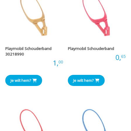
Playmobil Schouderband
Playmobil Schouderband
30218990
Prijs:
0,
65
Prijs:
1,
00
Je wilt hem?
Je wilt hem?