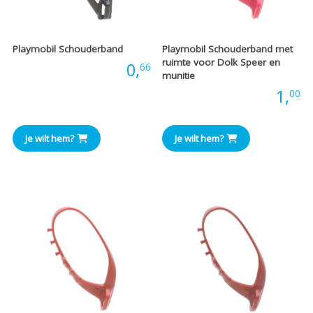
Playmobil Schouderband
Playmobil Schouderband met
ruimte voor Dolk Speer en
Prijs:
0,
66
munitie
Prijs:
1,
00
Je wilt hem?
Je wilt hem?