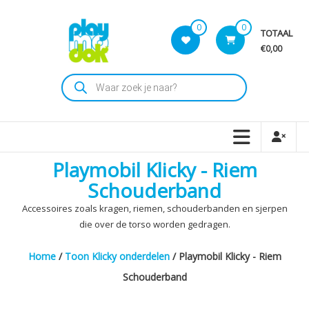
Skip
to
0
0
TOTAAL
content
€0,00
Playmodok
Producten
zoeken
Tweedehands
Playmobil
Speelgoed
en
Playmobil Klicky - Riem
dromen
voor
Schouderband
iedereen
Accessoires zoals kragen, riemen, schouderbanden en sjerpen
die over de torso worden gedragen.
Home
/
Toon Klicky onderdelen
/ Playmobil Klicky - Riem
Schouderband