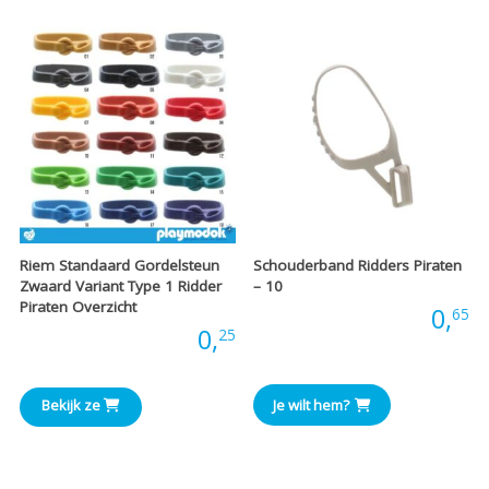
€
Riem Standaard Gordelsteun
Schouderband Ridders Piraten
Zwaard Variant Type 1 Ridder
– 10
Piraten Overzicht
Prijs:
0,
65
Prijs:
0,
25
Bekijk ze
Je wilt hem?