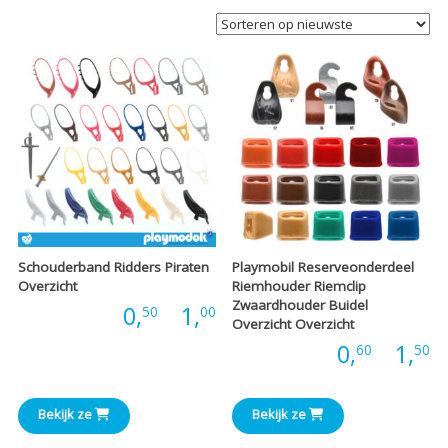
Schouderband Ridders Piraten
Playmobil Reserveonderdeel
Overzicht
Riemhouder Riemclip
Zwaardhouder Buidel
Prijsklasse:
Prijs:
0,
-
1,
50
00
Overzicht Overzicht
P
Prijs:
0,
-
1,
60
50
€0,50
€
tot
Bekijk ze
Bekijk ze
t
€1,00