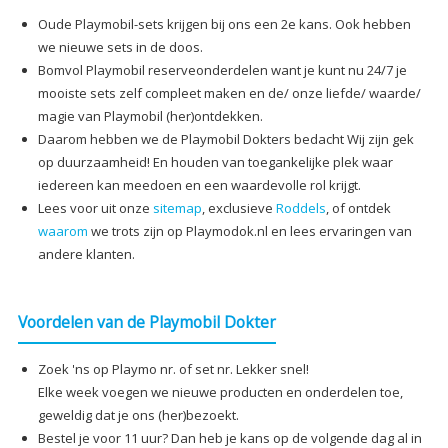
Oude Playmobil-sets krijgen bij ons een 2e kans. Ook hebben
we nieuwe sets in de doos.
Bomvol Playmobil reserveonderdelen want je kunt nu 24/7 je
mooiste sets zelf compleet maken en de/ onze liefde/ waarde/
magie van Playmobil (her)ontdekken.
Daarom hebben we de Playmobil Dokters bedacht Wij zijn gek
op duurzaamheid! En houden van toegankelijke plek waar
iedereen kan meedoen en een waardevolle rol krijgt.
Lees voor uit onze
sitemap
, exclusieve
Roddels
, of ontdek
waarom
we trots zijn op Playmodok.nl en lees ervaringen van
andere klanten.
Voordelen van de Playmobil Dokter
Zoek 'ns op Playmo nr. of set nr. Lekker snel!
Elke week voegen we nieuwe producten en onderdelen toe,
geweldig dat je ons (her)bezoekt.
Bestel je voor 11 uur? Dan heb je kans op de volgende dag al in