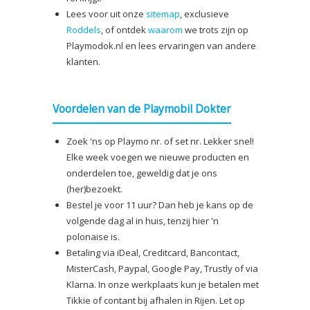
Lees voor uit onze
sitemap
, exclusieve
Roddels
, of ontdek
waarom
we trots zijn op
Playmodok.nl en lees ervaringen van andere
klanten.
Voordelen van de Playmobil Dokter
Zoek 'ns op Playmo nr. of set nr. Lekker snel!
Elke week voegen we nieuwe producten en
onderdelen toe, geweldig dat je ons
(her)bezoekt.
Bestel je voor 11 uur? Dan heb je kans op de
volgende dag al in huis, tenzij hier 'n
polonaise is.
Betaling via iDeal, Creditcard, Bancontact,
MisterCash, Paypal, Google Pay, Trustly of via
Klarna. In onze werkplaats kun je betalen met
Tikkie of contant bij afhalen in Rijen. Let op