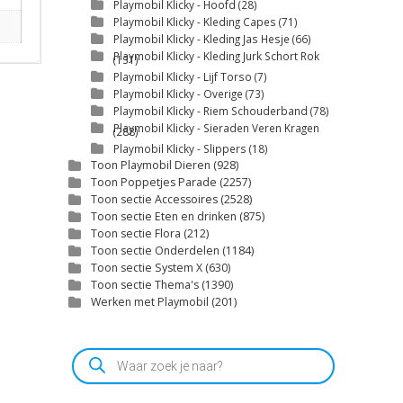
Playmobil Klicky - Hoofd
(28)
Playmobil Klicky - Kleding Capes
(71)
Playmobil Klicky - Kleding Jas Hesje
(66)
Playmobil Klicky - Kleding Jurk Schort Rok
(131)
Playmobil Klicky - Lijf Torso
(7)
Playmobil Klicky - Overige
(73)
Playmobil Klicky - Riem Schouderband
(78)
Playmobil Klicky - Sieraden Veren Kragen
(288)
Playmobil Klicky - Slippers
(18)
Toon Playmobil Dieren
(928)
Toon Poppetjes Parade
(2257)
Toon sectie Accessoires
(2528)
Toon sectie Eten en drinken
(875)
Toon sectie Flora
(212)
Toon sectie Onderdelen
(1184)
Toon sectie System X
(630)
Toon sectie Thema's
(1390)
Werken met Playmobil
(201)
Producten
zoeken