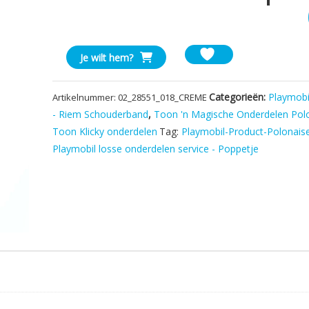
Playmobil
Je wilt hem?
Schouderband
met
Categorieën:
Playmobil
Artikelnummer:
02_28551_018_CREME
ruimte
- Riem Schouderband
,
Toon 'n Magische Onderdelen Pol
voor
Toon Klicky onderdelen
Tag:
Playmobil-Product-Polonais
wapen
aantal
Playmobil losse onderdelen service - Poppetje