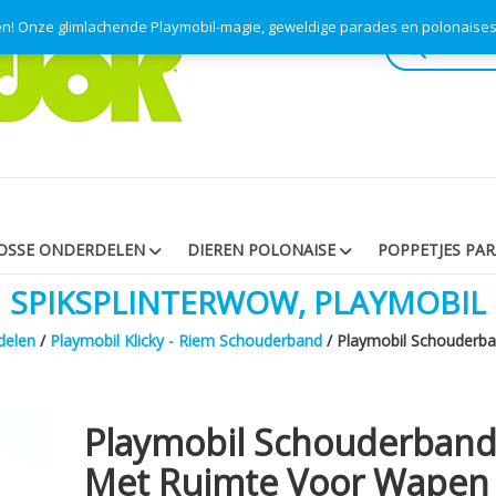
pen! Onze glimlachende Playmobil-magie, geweldige parades en polonaise
Producten
zoeken
OSSE ONDERDELEN
DIEREN POLONAISE
POPPETJES PA
SPIKSPLINTERWOW, PLAYMOBIL
delen
/
Playmobil Klicky - Riem Schouderband
/ Playmobil Schouderb
Playmobil Schouderban
Met Ruimte Voor Wapen