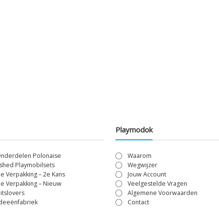
Playmodok
Onderdelen Polonaise
Waarom
shed Playmobilsets
Wegwijzer
le Verpakking – 2e Kans
Jouw Account
le Verpakking – Nieuw
Veelgestelde Vragen
itslovers
Algemene Voorwaarden
Ideeënfabriek
Contact