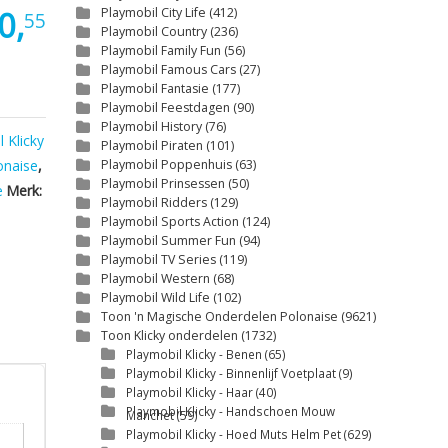
0,
Playmobil City Life
(412)
55
Playmobil Country
(236)
Playmobil Family Fun
(56)
Playmobil Famous Cars
(27)
Playmobil Fantasie
(177)
Playmobil Feestdagen
(90)
Playmobil History
(76)
 Klicky
Playmobil Piraten
(101)
onaise
,
Playmobil Poppenhuis
(63)
Playmobil Prinsessen
(50)
e
Merk:
Playmobil Ridders
(129)
Playmobil Sports Action
(124)
Playmobil Summer Fun
(94)
Playmobil TV Series
(119)
Playmobil Western
(68)
Playmobil Wild Life
(102)
Toon 'n Magische Onderdelen Polonaise
(9621)
Toon Klicky onderdelen
(1732)
Playmobil Klicky - Benen
(65)
Playmobil Klicky - Binnenlijf Voetplaat
(9)
Playmobil Klicky - Haar
(40)
Playmobil Klicky - Handschoen Mouw
Manchet
(59)
Playmobil Klicky - Hoed Muts Helm Pet
(629)