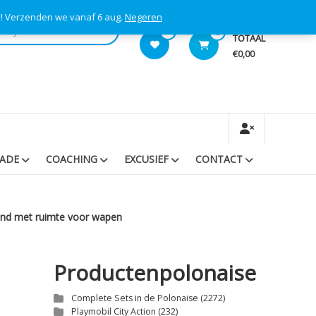
s! Verzenden we vanaf 6 aug.
Negeren
0
0
TOTAAL
€0,00
RADE
COACHING
EXCUSIEF
CONTACT
and met ruimte voor wapen
Productenpolonaise
d
Complete Sets in de Polonaise
(2272)
Playmobil City Action
(232)