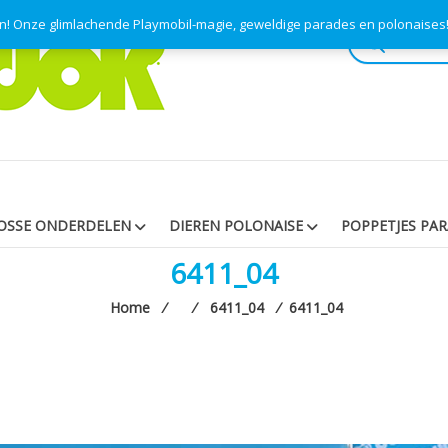
en! Onze glimlachende Playmobil-magie, geweldige parades en polonaise
Producten
zoeken
OSSE ONDERDELEN
DIEREN POLONAISE
POPPETJES PA
6411_04
Home
⁄
⁄
6411_04
⁄
6411_04