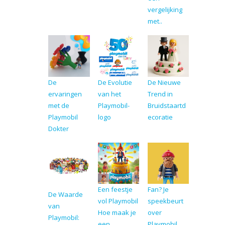
vergelijking
met..
De
De Evolutie
De Nieuwe
ervaringen
van het
Trend in
met de
Playmobil-
Bruidstaartd
Playmobil
logo
ecoratie
Dokter
Een feestje
Fan? Je
De Waarde
vol Playmobil
speekbeurt
van
Hoe maak je
over
Playmobil:
een
Playmobil,