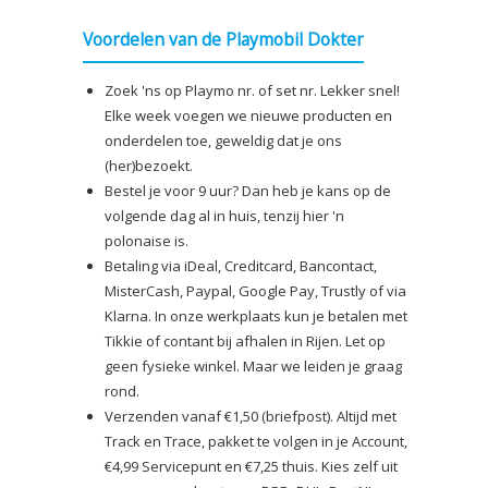
Voordelen van de Playmobil Dokter
Zoek 'ns op Playmo nr. of set nr. Lekker snel!
Elke week voegen we nieuwe producten en
onderdelen toe, geweldig dat je ons
(her)bezoekt.
Bestel je voor 9 uur? Dan heb je kans op de
volgende dag al in huis, tenzij hier 'n
polonaise is.
Betaling via iDeal, Creditcard, Bancontact,
MisterCash, Paypal, Google Pay, Trustly of via
Klarna. In onze werkplaats kun je betalen met
Tikkie of contant bij afhalen in Rijen. Let op
geen fysieke winkel. Maar we leiden je graag
rond.
Verzenden vanaf €1,50 (briefpost). Altijd met
Track en Trace, pakket te volgen in je Account,
€4,99 Servicepunt en €7,25 thuis. Kies zelf uit