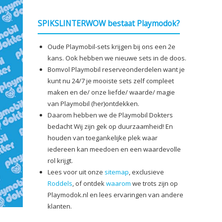
SPIKSLINTERWOW bestaat Playmodok?
Oude Playmobil-sets krijgen bij ons een 2e
kans. Ook hebben we nieuwe sets in de doos.
Bomvol Playmobil reserveonderdelen want je
kunt nu 24/7 je mooiste sets zelf compleet
maken en de/ onze liefde/ waarde/ magie
van Playmobil (her)ontdekken.
Daarom hebben we de Playmobil Dokters
bedacht Wij zijn gek op duurzaamheid! En
houden van toegankelijke plek waar
iedereen kan meedoen en een waardevolle
rol krijgt.
Lees voor uit onze
sitemap
, exclusieve
Roddels
, of ontdek
waarom
we trots zijn op
Playmodok.nl en lees ervaringen van andere
klanten.