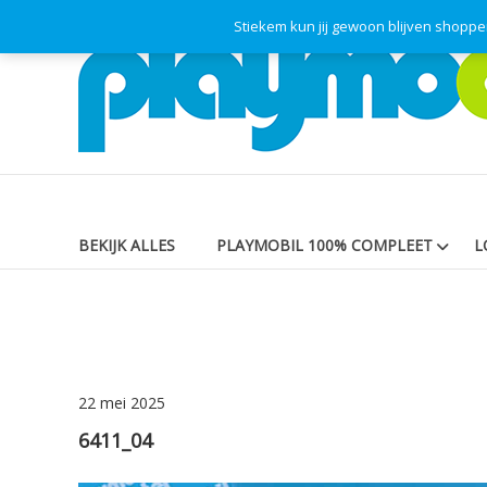
Skip
Stiekem kun jij gewoon blijven shopp
Playmodok
to
content
Tweedehands
Playmobil
Speelgoed
en
dromen
voor
iedereen
BEKIJK ALLES
PLAYMOBIL 100% COMPLEET
L
22 mei 2025
6411_04