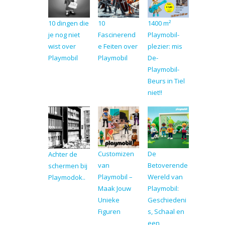
10 dingen die
10
1400 m²
je nog niet
Fascinerend
Playmobil-
wist over
e Feiten over
plezier: mis
Playmobil
Playmobil
De-
Playmobil-
Beurs in Tiel
niet!!
Customizen
De
Achter de
van
Betoverende
schermen bij
Playmobil –
Wereld van
Playmodok..
Maak Jouw
Playmobil:
Unieke
Geschiedeni
Figuren
s, Schaal en
een