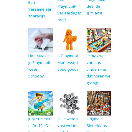
Een
Playmobil-
deel de
Verzamelaar
verjaardagsp
glimlach!
sparadijs
artij?
Hoe Maak je
Is Playmobil
Je mag wat
je Playmobil
Montessori
van ons
weer
speelgoed?
vinden – en
Schoon?
dat horen we
graag!
Jubileumediti
Jullie weten
Originele
e! De 10e De-
vast wel iets
Sinterklaas