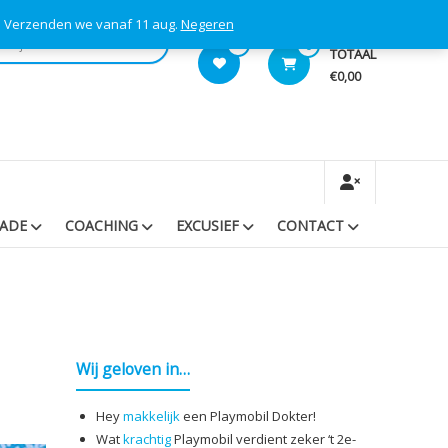
s! Verzenden we vanaf 11 aug.
Negeren
0
0
TOTAAL
€0,00
RADE
COACHING
EXCUSIEF
CONTACT
Wij geloven in…
Hey
makkelijk
een Playmobil Dokter!
Wat
krachtig
Playmobil verdient zeker ‘t 2e-