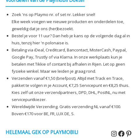
Voordelen van de Playmobil Dokter
Zoek 'ns op Playmo nr. of set nr. Lekker snel!
Elke week voegen we nieuwe producten en onderdelen toe,
geweldig dat je ons (her)bezoekt.
Bestel je voor 11 uur? Dan heb je kans op de volgende dag al in
huis, tenzij hier 'n polonaise is.
Betaling via iDeal, Creditcard, Bancontact, MisterCash, Paypal,
Google Pay, Trustly of via Klarna. In onze werkplaats kun je
betalen met Tikkie of contant bij afhalen in Rijen. Let op geen
fysieke winkel. Maar we leiden je graag rond.
Verzenden vanaf €1,50 (briefpost). Altijd met Track en Trace,
pakket te volgen in je Account, €7,25 Servicepunt en €8,25 thuis.
Kies zelf uit onze verzendpartners, DPD, DHL, PostNL, nu met
servicepuntkiezer.
Wereldwijde Verzending. Gratis verzending NL vanaf €100.
Boven €170 voor BE, FR, LUX DE, S.
Instagr
Faceb
Pin
HELEMAAL GEK OP PLAYMOBIL!