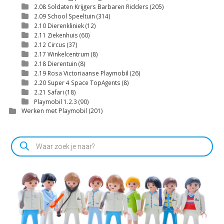
2.08 Soldaten Krijgers Barbaren Ridders
(205)
2.09 School Speeltuin
(314)
2.10 Dierenkliniek
(12)
2.11 Ziekenhuis
(60)
2.12 Circus
(37)
2.17 Winkelcentrum
(8)
2.18 Dierentuin
(8)
2.19 Rosa Victoriaanse Playmobil
(26)
2.20 Super 4 Space TopAgents
(8)
2.21 Safari
(18)
Playmobil 1.2.3
(90)
Werken met Playmobil
(201)
Producten
zoeken