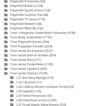
Playmobil Prinsessen
(50)
Playmobil Ridders
(129)
Playmobil Sports Action
(124)
Playmobil Summer Fun
(94)
Playmobil TV Series
(119)
Playmobil Western
(66)
Playmobil Wild Life
(102)
Toon 'n Magische Onderdelen Polonaise
(9790)
Toon Klicky onderdelen
(1732)
Toon Playmobil Dieren
(934)
Toon Poppetjes Parade
(2256)
Toon sectie Accessoires
(2527)
Toon sectie Eten en drinken
(874)
Toon sectie Flora
(211)
Toon sectie Onderdelen
(1195)
Toon sectie System X
(630)
Toon sectie Thema's
(1545)
2.01 Boerderij Manege
(218)
2.02 City Action
(11)
2.04 Cowboy Western Indianen Oertijd
(26)
2.04 Vakantie
(126)
2.05 Feeën Prinsessen
(35)
2.06 Sinterklaas en Kerst
(180)
2.07 Piraat Egypte Viking Romein
(250)