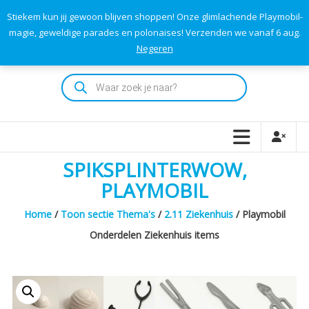
Skip
Stiekem kun jij gewoon blijven shoppen! Onze glimlachende Playmobil-
to
0
0
magie, geweldige parades en polonaises! Verzenden we vanaf 6 aug.
TOTAAL
content
Negeren
€0,00
Playmodok
Producten
zoeken
Tweedehands
Playmobil
Speelgoed
en
SPIKSPLINTERWOW,
dromen
voor
PLAYMOBIL
iedereen
Home
/
Toon sectie Thema's
/
2.11 Ziekenhuis
/ Playmobil
Onderdelen Ziekenhuis items