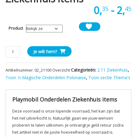
P
0,
-
2,
35
45
€
Product
t
€
Playmobil
Je wilt hem?
Onderdelen
Ziekenhuis
Categorieën:
2.11 Ziekenhuis
,
Artikelnummer:
02_21100 Overzicht
items
aantal
Toon 'n Magische Onderdelen Polonaise
,
Toon sectie Thema's
Playmobil Onderdelen Ziekenhuis items
Deze voorraad is onze lopende voorraad, het kan zijn dat
het net uitverkocht is. Natuurlijk gaan we jouw wensen
proberen te laten uitkomen. Je ontvangt je geld retour zodra
het artikel niet in de juiste hoeveelheid op voorraad is.