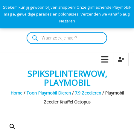
Skip
Stiekem kun jij gewoon blijven shoppen! Onze glimlachende Playmobil-
to
0
0
magie, geweldige parades en polonaises! Verzenden we vanaf 6 aug.
TOTAAL
content
Negeren
€0,00
Playmodok
Producten
zoeken
Tweedehands
Playmobil
Speelgoed
en
SPIKSPLINTERWOW,
dromen
voor
PLAYMOBIL
iedereen
Home
/
Toon Playmobil Dieren
/
7.9 Zeedieren
/ Playmobil
Zeedier Knuffel Octopus