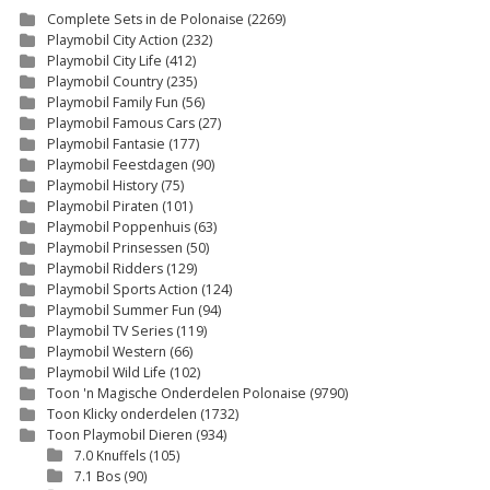
Complete Sets in de Polonaise
(2269)
Playmobil City Action
(232)
Playmobil City Life
(412)
Playmobil Country
(235)
Playmobil Family Fun
(56)
Playmobil Famous Cars
(27)
Playmobil Fantasie
(177)
Playmobil Feestdagen
(90)
Playmobil History
(75)
Playmobil Piraten
(101)
Playmobil Poppenhuis
(63)
Playmobil Prinsessen
(50)
Playmobil Ridders
(129)
Playmobil Sports Action
(124)
Playmobil Summer Fun
(94)
Playmobil TV Series
(119)
Playmobil Western
(66)
Playmobil Wild Life
(102)
Toon 'n Magische Onderdelen Polonaise
(9790)
Toon Klicky onderdelen
(1732)
Toon Playmobil Dieren
(934)
7.0 Knuffels
(105)
7.1 Bos
(90)