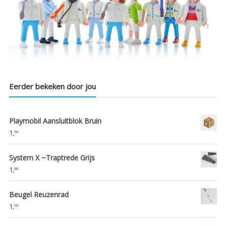
Eerder bekeken door jou
Playmobil Aansluitblok Bruin
1,
50
System X ~Traptrede Grijs
1,
00
Beugel Reuzenrad
1,
90