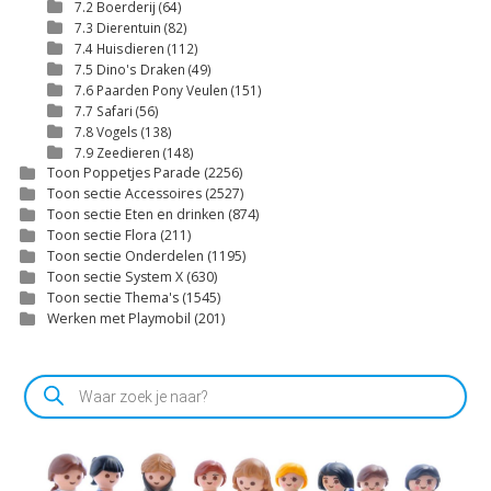
7.2 Boerderij
(64)
7.3 Dierentuin
(82)
7.4 Huisdieren
(112)
7.5 Dino's Draken
(49)
7.6 Paarden Pony Veulen
(151)
7.7 Safari
(56)
7.8 Vogels
(138)
7.9 Zeedieren
(148)
Toon Poppetjes Parade
(2256)
Toon sectie Accessoires
(2527)
Toon sectie Eten en drinken
(874)
Toon sectie Flora
(211)
Toon sectie Onderdelen
(1195)
Toon sectie System X
(630)
Toon sectie Thema's
(1545)
Werken met Playmobil
(201)
Producten
zoeken