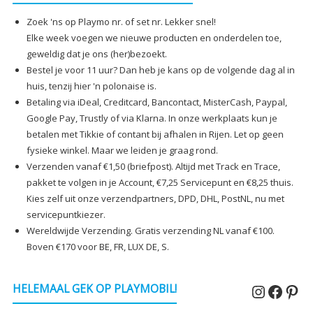
Zoek 'ns op Playmo nr. of set nr. Lekker snel!
Elke week voegen we nieuwe producten en onderdelen toe,
geweldig dat je ons (her)bezoekt.
Bestel je voor 11 uur? Dan heb je kans op de volgende dag al in
huis, tenzij hier 'n polonaise is.
Betaling via iDeal, Creditcard, Bancontact, MisterCash, Paypal,
Google Pay, Trustly of via Klarna. In onze werkplaats kun je
betalen met Tikkie of contant bij afhalen in Rijen. Let op geen
fysieke winkel. Maar we leiden je graag rond.
Verzenden vanaf €1,50 (briefpost). Altijd met Track en Trace,
pakket te volgen in je Account, €7,25 Servicepunt en €8,25 thuis.
Kies zelf uit onze verzendpartners, DPD, DHL, PostNL, nu met
servicepuntkiezer.
Wereldwijde Verzending. Gratis verzending NL vanaf €100.
Boven €170 voor BE, FR, LUX DE, S.
Instagr
Faceb
Pin
HELEMAAL GEK OP PLAYMOBIL!