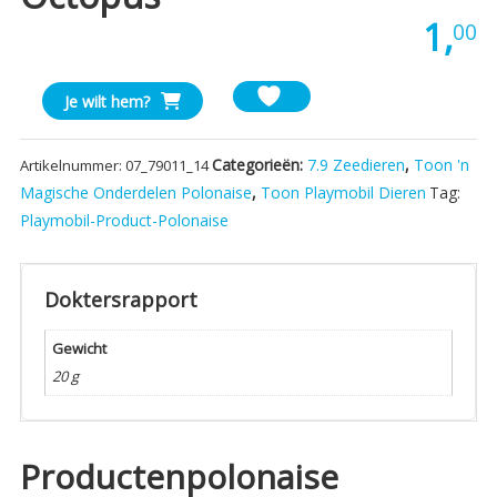
1,
00
Playmobil
Je wilt hem?
Zeedier
Knuffel
Categorieën:
7.9 Zeedieren
,
Toon 'n
Artikelnummer:
07_79011_14
Octopus
Magische Onderdelen Polonaise
,
Toon Playmobil Dieren
Tag:
aantal
Playmobil-Product-Polonaise
Doktersrapport
Gewicht
20 g
Productenpolonaise