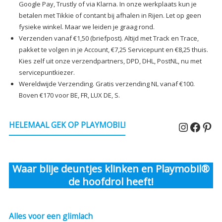
Google Pay, Trustly of via Klarna. In onze werkplaats kun je
betalen met Tikkie of contant bij afhalen in Rijen. Let op geen
fysieke winkel. Maar we leiden je graag rond.
Verzenden vanaf €1,50 (briefpost). Altijd met Track en Trace,
pakket te volgen in je Account, €7,25 Servicepunt en €8,25 thuis.
Kies zelf uit onze verzendpartners, DPD, DHL, PostNL, nu met
servicepuntkiezer.
Wereldwijde Verzending. Gratis verzending NL vanaf €100.
Boven €170 voor BE, FR, LUX DE, S.
Instagr
Faceb
Pin
HELEMAAL GEK OP PLAYMOBIL!
Waar blije deuntjes klinken en Playmobil®
de hoofdrol heeft!
Alles voor een glimlach