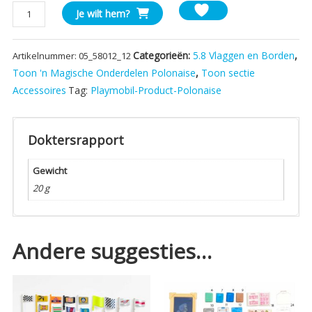
Playmobil
Je wilt hem?
TV
aantal
Categorieën:
5.8 Vlaggen en Borden
,
Artikelnummer:
05_58012_12
Toon 'n Magische Onderdelen Polonaise
,
Toon sectie
Accessoires
Tag:
Playmobil-Product-Polonaise
Doktersrapport
Gewicht
20 g
Andere suggesties…