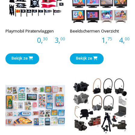
Playmobil Piratenvlaggen
Beeldschermen Overzicht
Prijsklasse:
P
Prijs:
0,
-
3,
Prijs:
1,
-
4,
30
00
75
00
€0,30
€
Bekijk ze
Bekijk ze
tot
t
€3,00
€