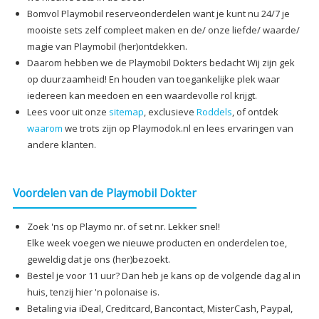
Bomvol Playmobil reserveonderdelen want je kunt nu 24/7 je
mooiste sets zelf compleet maken en de/ onze liefde/ waarde/
magie van Playmobil (her)ontdekken.
Daarom hebben we de Playmobil Dokters bedacht Wij zijn gek
op duurzaamheid! En houden van toegankelijke plek waar
iedereen kan meedoen en een waardevolle rol krijgt.
Lees voor uit onze
sitemap
, exclusieve
Roddels
, of ontdek
waarom
we trots zijn op Playmodok.nl en lees ervaringen van
andere klanten.
Voordelen van de Playmobil Dokter
Zoek 'ns op Playmo nr. of set nr. Lekker snel!
Elke week voegen we nieuwe producten en onderdelen toe,
geweldig dat je ons (her)bezoekt.
Bestel je voor 11 uur? Dan heb je kans op de volgende dag al in
huis, tenzij hier 'n polonaise is.
Betaling via iDeal, Creditcard, Bancontact, MisterCash, Paypal,