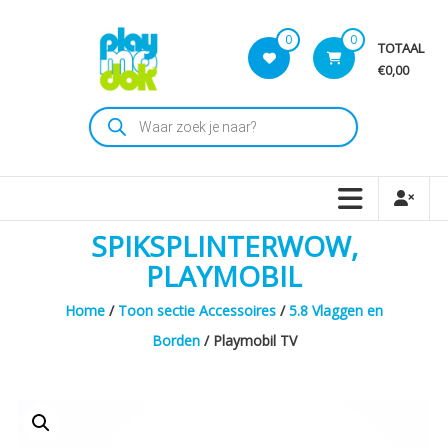
Skip
to
0
0
TOTAAL
content
€0,00
Playmodok
Producten
zoeken
Tweedehands
Playmobil
Speelgoed
en
SPIKSPLINTERWOW,
dromen
voor
PLAYMOBIL
iedereen
Home
/
Toon sectie Accessoires
/
5.8 Vlaggen en
Borden
/ Playmobil TV