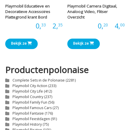
Playmobil Educatieve en
Playmobil Camera Digitaal,
Decoratieve Accessoires
Analoog Video, Flitser
Plattegrond krant Bord
Overzicht
Prijsklasse:
P
Prijs:
0,
-
2,
Prijs:
0,
-
4,
33
35
20
00
€0,33
€
Bekijk ze
Bekijk ze
tot
t
€2,35
€
Productenpolonaise
Complete Sets in de Polonaise
(2281)
Playmobil City Action
(233)
Playmobil City Life
(412)
Playmobil Country
(237)
Playmobil Family Fun
(56)
Playmobil Famous Cars
(27)
Playmobil Fantasie
(176)
Playmobil Feestdagen
(91)
Playmobil History
(75)
Playmobil Piraten
(101)