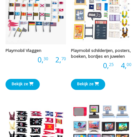
Playmobil Vlaggen
Playmobil schilderijen, posters,
boeken, bordjes en juwelen
Prijsklasse:
Prijs:
0,
-
2,
30
70
P
Prijs:
0,
-
4,
25
00
€0,30
€
tot
Bekijk ze
Bekijk ze
t
€2,70
€