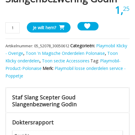
1,
25
Staf
Je wilt hem?
Slang
Scepter
Categorieën:
Playmobil Klicky
Artikelnummer:
05_52078_30050612
Goud
Slangenbezwering
- Overige
,
Toon 'n Magische Onderdelen Polonaise
,
Toon
Godin
Klicky onderdelen
,
Toon sectie Accessoires
Tag:
Playmobil-
aantal
Product-Polonaise
Merk:
Playmobil losse onderdelen service -
Poppetje
Staf Slang Scepter Goud
Slangenbezwering Godin
Doktersrapport