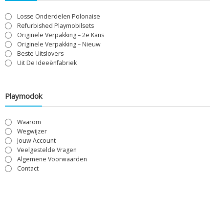
Losse Onderdelen Polonaise
Refurbished Playmobilsets
Originele Verpakking – 2e Kans
Originele Verpakking – Nieuw
Beste Uitslovers
Uit De Ideeënfabriek
Playmodok
Waarom
Wegwijzer
Jouw Account
Veelgestelde Vragen
Algemene Voorwaarden
Contact