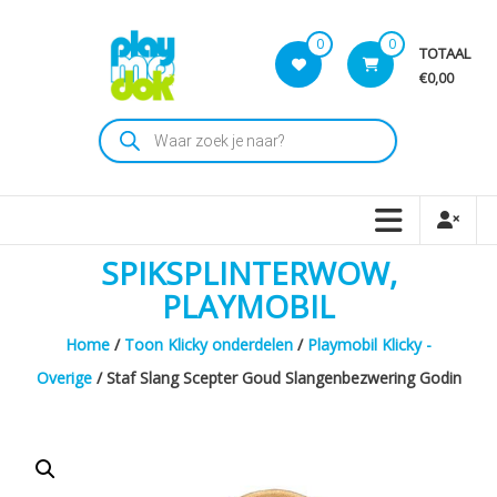
Skip
to
0
0
TOTAAL
content
€0,00
Playmodok
Producten
zoeken
Tweedehands
Playmobil
Speelgoed
en
SPIKSPLINTERWOW,
dromen
voor
PLAYMOBIL
iedereen
Home
/
Toon Klicky onderdelen
/
Playmobil Klicky -
Overige
/ Staf Slang Scepter Goud Slangenbezwering Godin