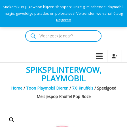
Skip
Stiekem kun jij gewoon blijven shoppen! Onze glimlachende Playmobil-
to
0
0
magie, geweldige parades en polonaises! Verzenden we vanaf 6 aug.
TOTAAL
content
Negeren
€0,00
Playmodok
Producten
zoeken
Tweedehands
Playmobil
Speelgoed
en
SPIKSPLINTERWOW,
dromen
voor
PLAYMOBIL
iedereen
Home
/
Toon Playmobil Dieren
/
7.0 Knuffels
/ Speelgoed
Meisjespop Knuffel Pop Roze