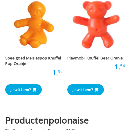
Speelgoed Meisjespop Knuffel
Playmobil Knuffel Beer Oranje
Pop Oranje
Prijs:
1,
54
Prijs:
1,
90
Je wilt hem?
Je wilt hem?
Productenpolonaise