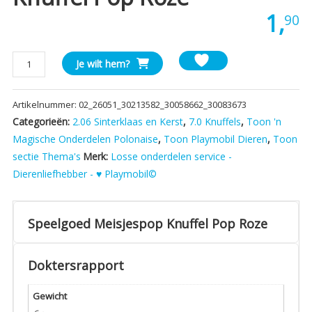
1,
90
Speelgoed
Je wilt hem?
Meisjespop
Knuffel
Artikelnummer:
02_26051_30213582_30058662_30083673
Pop
Categorieën:
2.06 Sinterklaas en Kerst
,
7.0 Knuffels
,
Toon 'n
Roze
aantal
Magische Onderdelen Polonaise
,
Toon Playmobil Dieren
,
Toon
sectie Thema's
Merk:
Losse onderdelen service -
Dierenliefhebber - ♥ Playmobil©
Speelgoed Meisjespop Knuffel Pop Roze
Doktersrapport
Gewicht