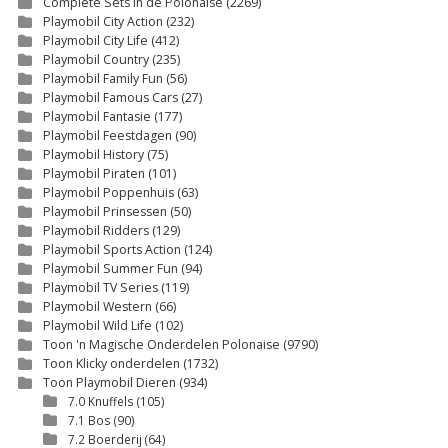
Complete Sets in de Polonaise
(2269)
Playmobil City Action
(232)
Playmobil City Life
(412)
Playmobil Country
(235)
Playmobil Family Fun
(56)
Playmobil Famous Cars
(27)
Playmobil Fantasie
(177)
Playmobil Feestdagen
(90)
Playmobil History
(75)
Playmobil Piraten
(101)
Playmobil Poppenhuis
(63)
Playmobil Prinsessen
(50)
Playmobil Ridders
(129)
Playmobil Sports Action
(124)
Playmobil Summer Fun
(94)
Playmobil TV Series
(119)
Playmobil Western
(66)
Playmobil Wild Life
(102)
Toon 'n Magische Onderdelen Polonaise
(9790)
Toon Klicky onderdelen
(1732)
Toon Playmobil Dieren
(934)
7.0 Knuffels
(105)
7.1 Bos
(90)
7.2 Boerderij
(64)