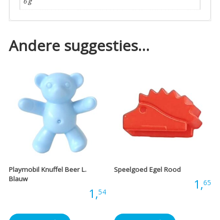
6 g
Andere suggesties…
Playmobil Knuffel Beer L.
Speelgoed Egel Rood
Blauw
Prijs:
1,
65
Prijs:
1,
54