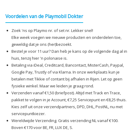
Voordelen van de Playmobil Dokter
Zoek 'ns op Playmo nr. of set nr. Lekker snel!
Elke week voegen we nieuwe producten en onderdelen toe,
geweldig dat je ons (her)bezoekt.
Bestel je voor 11 uur? Dan heb je kans op de volgende dag al in
huis, tenzij hier 'n polonaise is.
Betaling via iDeal, Creditcard, Bancontact, MisterCash, Paypal,
Google Pay, Trustly of via Klarna. In onze werkplaats kun je
betalen met Tikkie of contant bij afhalen in Rijen. Let op geen
fysieke winkel. Maar we leiden je graag rond.
Verzenden vanaf €1,50 (briefpost). Altijd met Track en Trace,
pakket te volgen in je Account, €7,25 Servicepunt en €8,25 thuis.
Kies zelf uit onze verzendpartners, DPD, DHL, PostNL, nu met
servicepuntkiezer.
Wereldwijde Verzending. Gratis verzending NL vanaf €100.
Boven €170 voor BE, FR, LUX DE, S.