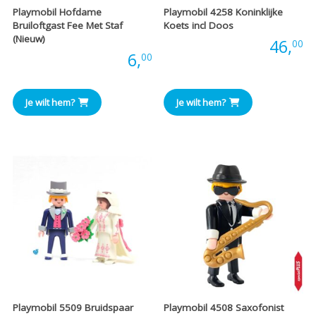
Playmobil Hofdame
Playmobil 4258 Koninklijke
Bruiloftgast Fee Met Staf
Koets incl Doos
(Nieuw)
Prijs:
46,
00
Prijs:
6,
00
Je wilt hem?
Je wilt hem?
Playmobil 5509 Bruidspaar
Playmobil 4508 Saxofonist