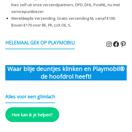
Kies zelf uit onze verzendpartners, DPD, DHL, PostNL, nu met
servicepuntkiezer.
Wereldwijde Verzending. Gratis verzending NL vanaf €100.
Boven €170 voor BE, FR, LUX DE, S.
Instagr
Faceb
Pin
HELEMAAL GEK OP PLAYMOBIL!
Waar blije deuntjes klinken en Playmobil®
de hoofdrol heeft!
Alles voor een glimlach
Hoe kan ik je helpen?