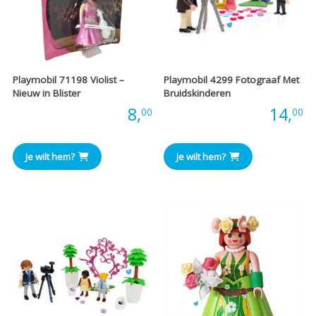
Playmobil 71198 Violist –
Playmobil 4299 Fotograaf Met
Nieuw in Blister
Bruidskinderen
Prijs:
8,
Prijs:
14,
00
00
Je wilt hem?
Je wilt hem?