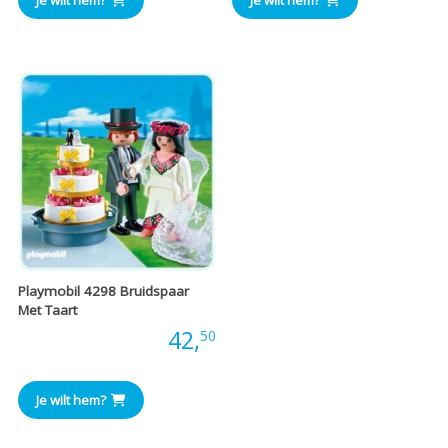
was:
is:
€42,00.
€35,00.
Playmobil 4298 Bruidspaar
Met Taart
Prijs:
42,
50
Je wilt hem?