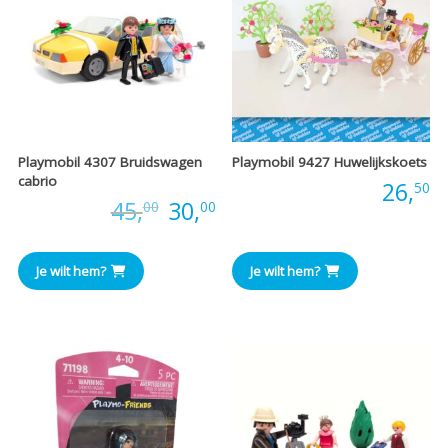
Playmobil 4307 Bruidswagen
Playmobil 9427 Huwelijkskoets
cabrio
Prijs:
26,
50
Oorspronkelijke
Huidige
Prijs:
45,
30,
00
00
prijs
prijs
Je wilt hem?
Je wilt hem?
was:
is:
€45,00.
€30,00.