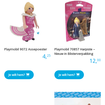
Playmobil 9072 Assepoester
Playmobil 70857 Harpiste –
Nieuw in Blisterverpakking
Prijs:
4,
25
Prijs:
12,
00
Je wilt hem?
Je wilt hem?