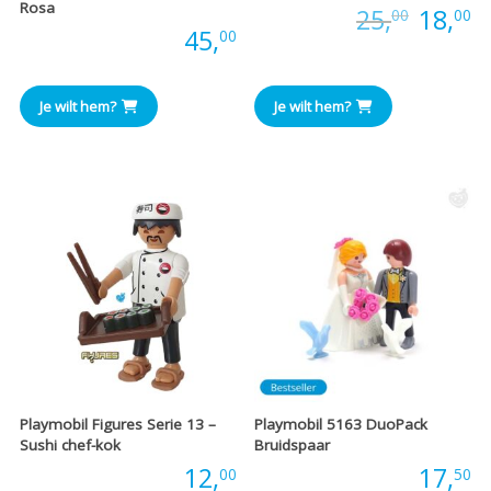
Rosa
Oorspr
H
Prijs:
25,
18,
00
00
Prijs:
45,
00
prijs
pr
was:
is
Je wilt hem?
Je wilt hem?
€25,00
€
Playmobil Figures Serie 13 –
Playmobil 5163 DuoPack
Sushi chef-kok
Bruidspaar
Prijs:
12,
Prijs:
17,
00
50