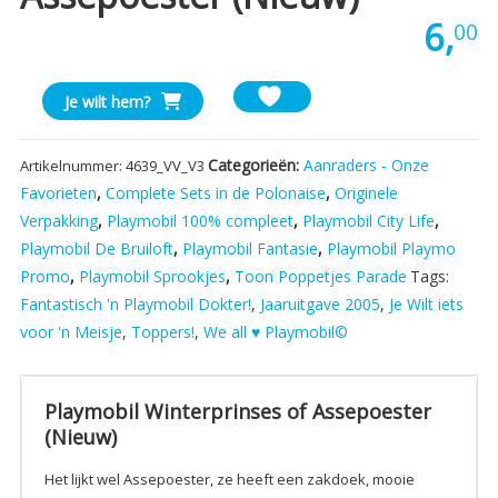
6,
00
Playmobil
Je wilt hem?
Winterprinses
of
Categorieën:
Aanraders - Onze
Artikelnummer:
4639_VV_V3
Assepoester
Favorieten
,
Complete Sets in de Polonaise
,
Originele
(Nieuw)
Verpakking
,
Playmobil 100% compleet
,
Playmobil City Life
,
aantal
Playmobil De Bruiloft
,
Playmobil Fantasie
,
Playmobil Playmo
Promo
,
Playmobil Sprookjes
,
Toon Poppetjes Parade
Tags:
Fantastisch 'n Playmobil Dokter!
,
Jaaruitgave 2005
,
Je Wilt iets
voor 'n Meisje
,
Toppers!
,
We all ♥ Playmobil©
Playmobil Winterprinses of Assepoester
(Nieuw)
Het lijkt wel Assepoester, ze heeft een zakdoek, mooie