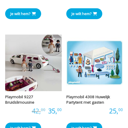
Je wilt hem?
Je wilt hem?
Playmobil 9227
Playmobil 4308 Huwelijk
Bruidslimousine
Partytent met gasten
Oorspronkelijke
Huidige
Prijs:
42,
35,
Prijs:
25,
00
00
00
prijs
prijs
Je wilt hem?
Je wilt hem?