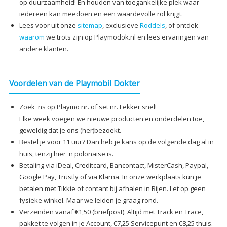
op duurzaamheid! En houden van toegankelijke plek waar
iedereen kan meedoen en een waardevolle rol krijgt.
Lees voor uit onze
sitemap
, exclusieve
Roddels
, of ontdek
waarom
we trots zijn op Playmodok.nl en lees ervaringen van
andere klanten.
Voordelen van de Playmobil Dokter
Zoek 'ns op Playmo nr. of set nr. Lekker snel!
Elke week voegen we nieuwe producten en onderdelen toe,
geweldig dat je ons (her)bezoekt.
Bestel je voor 11 uur? Dan heb je kans op de volgende dag al in
huis, tenzij hier 'n polonaise is.
Betaling via iDeal, Creditcard, Bancontact, MisterCash, Paypal,
Google Pay, Trustly of via Klarna. In onze werkplaats kun je
betalen met Tikkie of contant bij afhalen in Rijen. Let op geen
fysieke winkel. Maar we leiden je graag rond.
Verzenden vanaf €1,50 (briefpost). Altijd met Track en Trace,
pakket te volgen in je Account, €7,25 Servicepunt en €8,25 thuis.