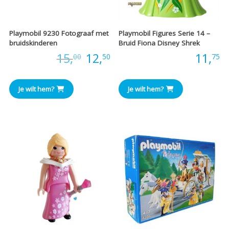
Playmobil 9230 Fotograaf met
Playmobil Figures Serie 14 –
bruidskinderen
Bruid Fiona Disney Shrek
Oorspronkelijke
Huidige
Prijs:
15,
12,
Prijs:
11,
00
50
75
prijs
prijs
Je wilt hem?
Je wilt hem?
was:
is:
€15,00.
€12,50.