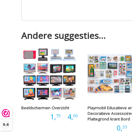
Andere suggesties…
Beeldschermen Overzicht
Playmobil Educatieve e
Decoratieve Accessoire
Prijsklasse:
Prijs:
1,
-
4,
75
00
Plattegrond krant Bord
9,6
Prijs:
0,
-
33
€1,75