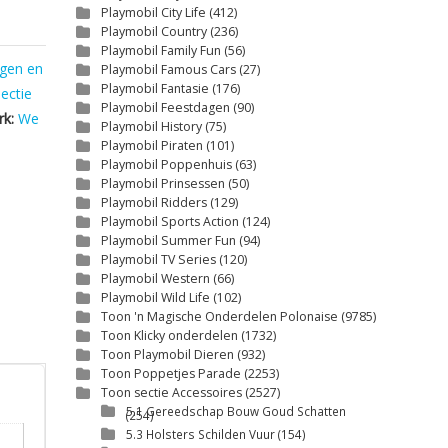
Playmobil City Life
(412)
Playmobil Country
(236)
Playmobil Family Fun
(56)
ggen en
Playmobil Famous Cars
(27)
Playmobil Fantasie
(176)
ectie
Playmobil Feestdagen
(90)
rk:
We
Playmobil History
(75)
Playmobil Piraten
(101)
Playmobil Poppenhuis
(63)
Playmobil Prinsessen
(50)
Playmobil Ridders
(129)
Playmobil Sports Action
(124)
Playmobil Summer Fun
(94)
Playmobil TV Series
(120)
Playmobil Western
(66)
Playmobil Wild Life
(102)
Toon 'n Magische Onderdelen Polonaise
(9785)
Toon Klicky onderdelen
(1732)
Toon Playmobil Dieren
(932)
Toon Poppetjes Parade
(2253)
Toon sectie Accessoires
(2527)
5.1 Gereedschap Bouw Goud Schatten
(254)
5.3 Holsters Schilden Vuur
(154)