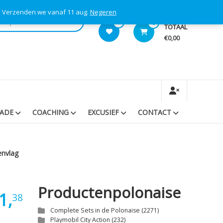
s! Verzenden we vanaf 11 aug.
Negeren
0
0
TOTAAL
€0,00
RADE
COACHING
EXCUSIEF
CONTACT
envlag
Productenpolonaise
1,
38
Complete Sets in de Polonaise
(2271)
Playmobil City Action
(232)