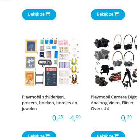
tot
Bekijk ze
Bekijk ze
€4,00
Playmobil schilderijen,
Playmobil Camera Digit
posters, boeken, bordjes en
Analoog Video, Flitser
juwelen
Overzicht
Prijsklasse:
Prijs:
0,
-
4,
Prijs:
0,
-
25
00
20
€0,25
Bekijk ze
Bekijk ze