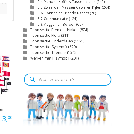
5.4 Manden Koffers Tassen Kisten
(545)
5.5 Zwaarden Messen Geweren Pijlen
(264)
5.6 Pionnen en Brandblussers
(20)
5.7 Communicatie
(124)
5.8 Vlaggen en Borden
(667)
Toon sectie Eten en drinken
(874)
Toon sectie Flora
(211)
Toon sectie Onderdelen
(1195)
Toon sectie System X
(629)
Toon sectie Thema's
(1545)
Werken met Playmobil
(201)
Producten
zoeken
en
Prijsklasse:
3,
00
€0,30