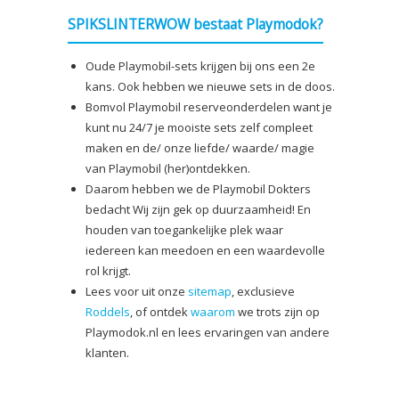
tot
SPIKSLINTERWOW bestaat Playmodok?
€3,00
Oude Playmobil-sets krijgen bij ons een 2e
kans. Ook hebben we nieuwe sets in de doos.
Bomvol Playmobil reserveonderdelen want je
kunt nu 24/7 je mooiste sets zelf compleet
maken en de/ onze liefde/ waarde/ magie
van Playmobil (her)ontdekken.
Daarom hebben we de Playmobil Dokters
bedacht Wij zijn gek op duurzaamheid! En
houden van toegankelijke plek waar
iedereen kan meedoen en een waardevolle
rol krijgt.
Lees voor uit onze
sitemap
, exclusieve
Roddels
, of ontdek
waarom
we trots zijn op
Playmodok.nl en lees ervaringen van andere
klanten.