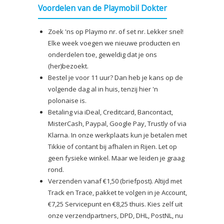
Voordelen van de Playmobil Dokter
Zoek 'ns op Playmo nr. of set nr. Lekker snel!
Elke week voegen we nieuwe producten en
onderdelen toe, geweldig dat je ons
(her)bezoekt.
Bestel je voor 11 uur? Dan heb je kans op de
volgende dag al in huis, tenzij hier 'n
polonaise is.
Betaling via iDeal, Creditcard, Bancontact,
MisterCash, Paypal, Google Pay, Trustly of via
Klarna. In onze werkplaats kun je betalen met
Tikkie of contant bij afhalen in Rijen. Let op
geen fysieke winkel. Maar we leiden je graag
rond.
Verzenden vanaf €1,50 (briefpost). Altijd met
Track en Trace, pakket te volgen in je Account,
€7,25 Servicepunt en €8,25 thuis. Kies zelf uit
onze verzendpartners, DPD, DHL, PostNL, nu