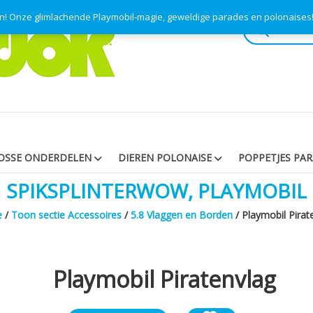
en! Onze glimlachende Playmobil-magie, geweldige parades en polonaise
Producten
zoeken
OSSE ONDERDELEN
DIEREN POLONAISE
POPPETJES PA
SPIKSPLINTERWOW, PLAYMOBIL
e
/
Toon sectie Accessoires
/
5.8 Vlaggen en Borden
/ Playmobil Pirat
Playmobil Piratenvlag