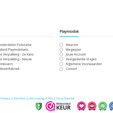
Playmodok
Onderdelen Polonaise
Waarom
shed Playmobilsets
Wegwijzer
le Verpakking – 2e Kans
Jouw Account
le Verpakking – Nieuw
Veelgestelde Vragen
itslovers
Algemene Voorwaarden
Ideeënfabriek
Contact
|
Privacy
|
Klachten
|
Herroeping
|
FAQ
|
Encyclopedie