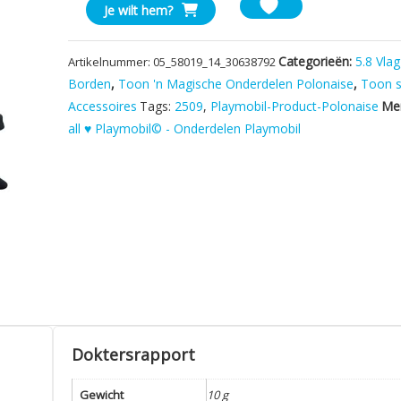
Playmobil
Je wilt hem?
Piratenvlag
aantal
Categorieën:
5.8 Vla
Artikelnummer:
05_58019_14_30638792
Borden
,
Toon 'n Magische Onderdelen Polonaise
,
Toon s
Accessoires
Tags:
2509
,
Playmobil-Product-Polonaise
Me
all ♥ Playmobil© - Onderdelen Playmobil
Doktersrapport
Gewicht
10 g