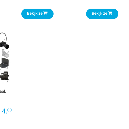
€0,33
tot
Bekijk ze
Bekijk ze
tot
€2,70
€2,35
aal,
Prijsklasse:
4,
00
€0,20