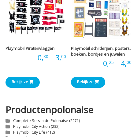
Playmobil Piratenvlaggen
Playmobil schilderijen, posters,
boeken, bordjes en juwelen
Prijsklasse:
Prijs:
0,
-
3,
30
00
P
Prijs:
0,
-
4,
25
00
€0,30
€
tot
Bekijk ze
Bekijk ze
t
€3,00
€
Productenpolonaise
Complete Sets in de Polonaise
(2271)
Playmobil City Action
(232)
Playmobil City Life
(412)