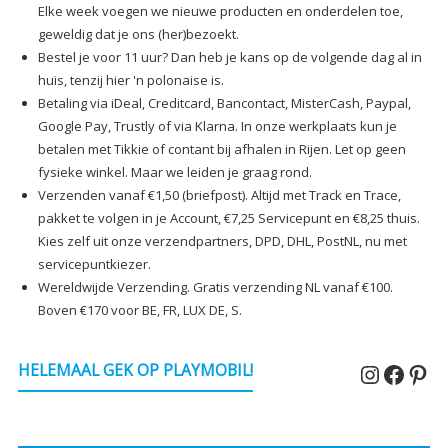
Elke week voegen we nieuwe producten en onderdelen toe,
geweldig dat je ons (her)bezoekt.
Bestel je voor 11 uur? Dan heb je kans op de volgende dag al in
huis, tenzij hier 'n polonaise is.
Betaling via iDeal, Creditcard, Bancontact, MisterCash, Paypal,
Google Pay, Trustly of via Klarna. In onze werkplaats kun je
betalen met Tikkie of contant bij afhalen in Rijen. Let op geen
fysieke winkel. Maar we leiden je graag rond.
Verzenden vanaf €1,50 (briefpost). Altijd met Track en Trace,
pakket te volgen in je Account, €7,25 Servicepunt en €8,25 thuis.
Kies zelf uit onze verzendpartners, DPD, DHL, PostNL, nu met
servicepuntkiezer.
Wereldwijde Verzending. Gratis verzending NL vanaf €100.
Boven €170 voor BE, FR, LUX DE, S.
Instagr
Faceb
Pin
HELEMAAL GEK OP PLAYMOBIL!