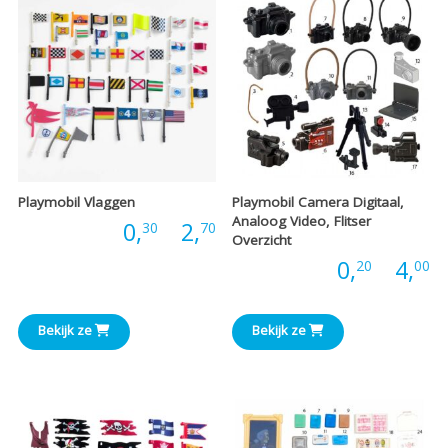
Playmobil Vlaggen
Playmobil Camera Digitaal,
Analoog Video, Flitser
Prijsklasse:
Prijs:
0,
-
2,
30
70
Overzicht
P
Prijs:
0,
-
4,
20
00
€0,30
€
tot
Bekijk ze
Bekijk ze
t
€2,70
€