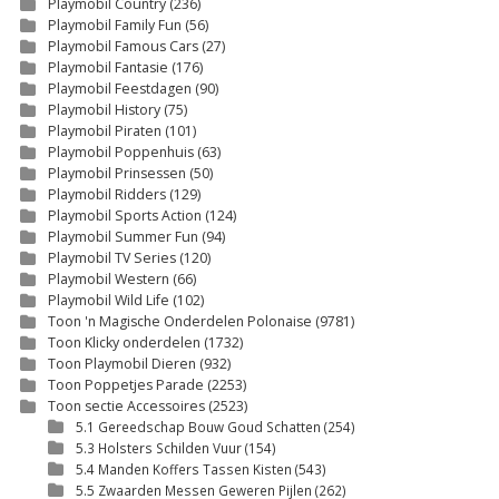
Playmobil Country
(236)
Playmobil Family Fun
(56)
Playmobil Famous Cars
(27)
Playmobil Fantasie
(176)
Playmobil Feestdagen
(90)
Playmobil History
(75)
Playmobil Piraten
(101)
Playmobil Poppenhuis
(63)
Playmobil Prinsessen
(50)
Playmobil Ridders
(129)
Playmobil Sports Action
(124)
Playmobil Summer Fun
(94)
Playmobil TV Series
(120)
Playmobil Western
(66)
Playmobil Wild Life
(102)
Toon 'n Magische Onderdelen Polonaise
(9781)
Toon Klicky onderdelen
(1732)
Toon Playmobil Dieren
(932)
Toon Poppetjes Parade
(2253)
Toon sectie Accessoires
(2523)
5.1 Gereedschap Bouw Goud Schatten
(254)
5.3 Holsters Schilden Vuur
(154)
5.4 Manden Koffers Tassen Kisten
(543)
5.5 Zwaarden Messen Geweren Pijlen
(262)