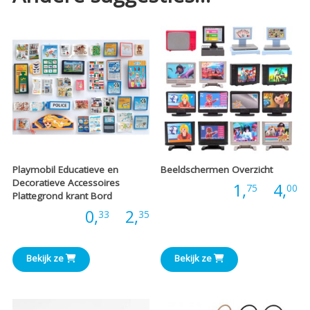
Playmobil Educatieve en
Beeldschermen Overzicht
Decoratieve Accessoires
P
Prijs:
1,
-
4,
75
00
Plattegrond krant Bord
Prijsklasse:
Prijs:
0,
-
2,
33
35
€
€0,33
t
Bekijk ze
Bekijk ze
tot
€
€2,35