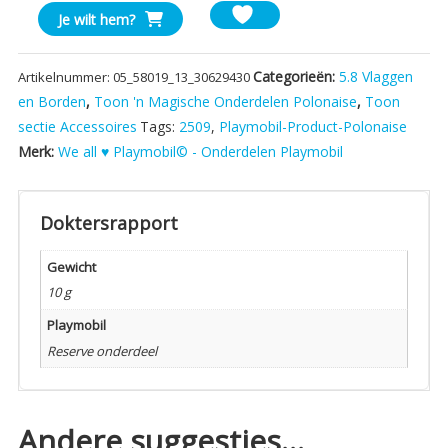
Playmobil
Je wilt hem?
Piratenvlag
aantal
Categorieën:
5.8 Vlaggen
Artikelnummer:
05_58019_13_30629430
en Borden
,
Toon 'n Magische Onderdelen Polonaise
,
Toon
sectie Accessoires
Tags:
2509
,
Playmobil-Product-Polonaise
Merk:
We all ♥ Playmobil© - Onderdelen Playmobil
Doktersrapport
Gewicht
10 g
Playmobil
Reserve onderdeel
Andere suggesties…