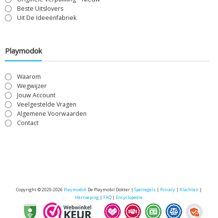
Beste Uitslovers
Uit De Ideeënfabriek
Playmodok
Waarom
Wegwijzer
Jouw Account
Veelgestelde Vragen
Algemene Voorwaarden
Contact
Copyright © 2020-2026
Playmodok
De Playmobil Dokter |
Spelregels
|
Privacy
|
Klachten
|
Herroeping
|
FAQ
|
Encyclopedie