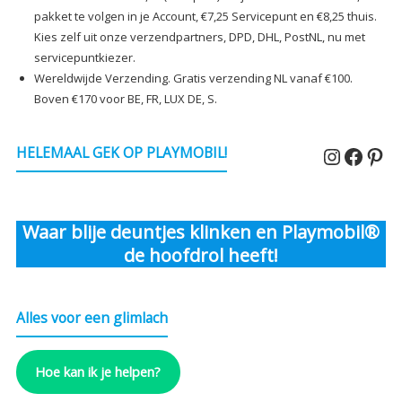
pakket te volgen in je Account, €7,25 Servicepunt en €8,25 thuis.
Kies zelf uit onze verzendpartners, DPD, DHL, PostNL, nu met
servicepuntkiezer.
Wereldwijde Verzending. Gratis verzending NL vanaf €100.
Boven €170 voor BE, FR, LUX DE, S.
Instagr
Faceb
Pin
HELEMAAL GEK OP PLAYMOBIL!
Waar blije deuntjes klinken en Playmobil®
de hoofdrol heeft!
Alles voor een glimlach
Hoe kan ik je helpen?