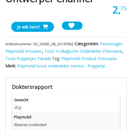
2,
75
Playmobil
Je wilt hem?
Model
Mode
Categorieën:
Personages
Artikelnummer:
03_33065_08_30147662
Ontwerper
Playmobil Vrouwen
,
Toon 'n Magische Onderdelen Polonaise
,
Channel
Toon Poppetjes Parade
Tag:
Playmobil-Product-Polonaise
aantal
Merk:
Playmobil losse onderdelen service - Poppetje
Doktersrapport
Gewicht
20 g
Playmobil
Reserve onderdeel