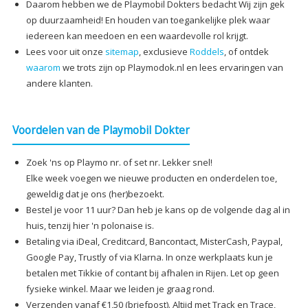
Daarom hebben we de Playmobil Dokters bedacht Wij zijn gek
op duurzaamheid! En houden van toegankelijke plek waar
iedereen kan meedoen en een waardevolle rol krijgt.
Lees voor uit onze
sitemap
, exclusieve
Roddels
, of ontdek
waarom
we trots zijn op Playmodok.nl en lees ervaringen van
andere klanten.
Voordelen van de Playmobil Dokter
Zoek 'ns op Playmo nr. of set nr. Lekker snel!
Elke week voegen we nieuwe producten en onderdelen toe,
geweldig dat je ons (her)bezoekt.
Bestel je voor 11 uur? Dan heb je kans op de volgende dag al in
huis, tenzij hier 'n polonaise is.
Betaling via iDeal, Creditcard, Bancontact, MisterCash, Paypal,
Google Pay, Trustly of via Klarna. In onze werkplaats kun je
betalen met Tikkie of contant bij afhalen in Rijen. Let op geen
fysieke winkel. Maar we leiden je graag rond.
Verzenden vanaf €1,50 (briefpost). Altijd met Track en Trace,