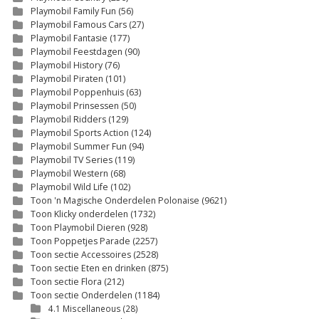
Playmobil Family Fun
(56)
Playmobil Famous Cars
(27)
Playmobil Fantasie
(177)
Playmobil Feestdagen
(90)
Playmobil History
(76)
Playmobil Piraten
(101)
Playmobil Poppenhuis
(63)
Playmobil Prinsessen
(50)
Playmobil Ridders
(129)
Playmobil Sports Action
(124)
Playmobil Summer Fun
(94)
Playmobil TV Series
(119)
Playmobil Western
(68)
Playmobil Wild Life
(102)
Toon 'n Magische Onderdelen Polonaise
(9621)
Toon Klicky onderdelen
(1732)
Toon Playmobil Dieren
(928)
Toon Poppetjes Parade
(2257)
Toon sectie Accessoires
(2528)
Toon sectie Eten en drinken
(875)
Toon sectie Flora
(212)
Toon sectie Onderdelen
(1184)
4.1 Miscellaneous
(28)