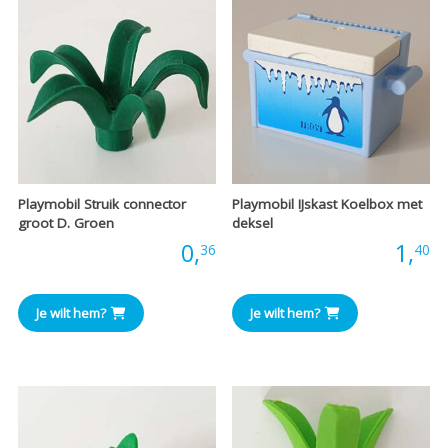
Playmobil Struik connector
Playmobil IJskast Koelbox met
groot D. Groen
deksel
Prijs:
0,
Prijs:
1,
36
40
Je wilt hem?
Je wilt hem?