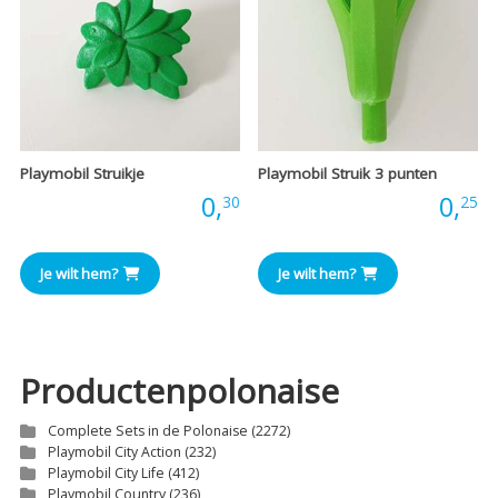
Playmobil Struikje
Playmobil Struik 3 punten
Prijs:
0,
Prijs:
0,
30
25
Je wilt hem?
Je wilt hem?
Productenpolonaise
Complete Sets in de Polonaise
(2272)
Playmobil City Action
(232)
Playmobil City Life
(412)
Playmobil Country
(236)