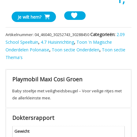
Playmobil
Je wilt hem?
Maxi
Cosi
Categorieën:
2.09
Artikelnummer:
04_46040_30252743_30288450
Groen
School Speeltuin
,
4.7 Huisinrichting
,
Toon 'n Magische
aantal
Onderdelen Polonaise
,
Toon sectie Onderdelen
,
Toon sectie
Thema's
Playmobil Maxi Cosi Groen
Baby stoeltje met veiligheidsbeugel – Voor veilige ritjes met
de allerkleinste mee.
Doktersrapport
Gewicht