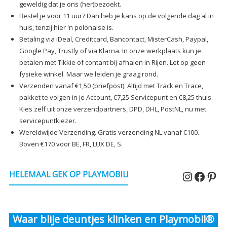
geweldig dat je ons (her)bezoekt.
Bestel je voor 11 uur? Dan heb je kans op de volgende dag al in
huis, tenzij hier 'n polonaise is.
Betaling via iDeal, Creditcard, Bancontact, MisterCash, Paypal,
Google Pay, Trustly of via Klarna. In onze werkplaats kun je
betalen met Tikkie of contant bij afhalen in Rijen. Let op geen
fysieke winkel. Maar we leiden je graag rond.
Verzenden vanaf €1,50 (briefpost). Altijd met Track en Trace,
pakket te volgen in je Account, €7,25 Servicepunt en €8,25 thuis.
Kies zelf uit onze verzendpartners, DPD, DHL, PostNL, nu met
servicepuntkiezer.
Wereldwijde Verzending. Gratis verzending NL vanaf €100.
Boven €170 voor BE, FR, LUX DE, S.
Instagr
Faceb
Pin
HELEMAAL GEK OP PLAYMOBIL!
Waar blije deuntjes klinken en Playmobil®