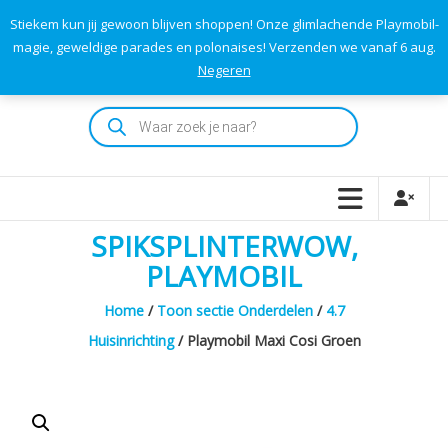
Skip
Stiekem kun jij gewoon blijven shoppen! Onze glimlachende Playmobil-
to
0
0
magie, geweldige parades en polonaises! Verzenden we vanaf 6 aug.
TOTAAL
content
Negeren
€0,00
Playmodok
Producten
zoeken
Tweedehands
Playmobil
Speelgoed
en
SPIKSPLINTERWOW,
dromen
voor
PLAYMOBIL
iedereen
Home
/
Toon sectie Onderdelen
/
4.7
Huisinrichting
/ Playmobil Maxi Cosi Groen