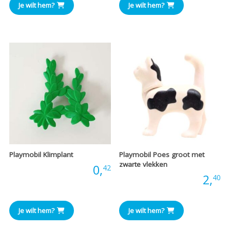
Je wilt hem?
Je wilt hem?
Playmobil Klimplant
Playmobil Poes groot met
zwarte vlekken
Prijs:
0,
42
Prijs:
2,
40
Je wilt hem?
Je wilt hem?