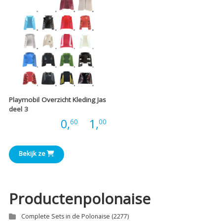
Playmobil Overzicht Kleding Jas
deel 3
Prijsklasse:
Prijs:
0,
-
1,
60
00
€0,60
Bekijk ze
tot
€1,00
Productenpolonaise
Complete Sets in de Polonaise
(2277)