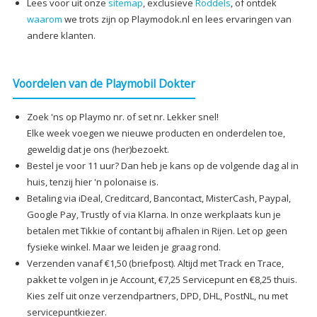
Lees voor uit onze
sitemap
, exclusieve
Roddels
, of ontdek
waarom
we trots zijn op Playmodok.nl en lees ervaringen van
andere klanten.
Voordelen van de Playmobil Dokter
Zoek 'ns op Playmo nr. of set nr. Lekker snel!
Elke week voegen we nieuwe producten en onderdelen toe,
geweldig dat je ons (her)bezoekt.
Bestel je voor 11 uur? Dan heb je kans op de volgende dag al in
huis, tenzij hier 'n polonaise is.
Betaling via iDeal, Creditcard, Bancontact, MisterCash, Paypal,
Google Pay, Trustly of via Klarna. In onze werkplaats kun je
betalen met Tikkie of contant bij afhalen in Rijen. Let op geen
fysieke winkel. Maar we leiden je graag rond.
Verzenden vanaf €1,50 (briefpost). Altijd met Track en Trace,
pakket te volgen in je Account, €7,25 Servicepunt en €8,25 thuis.
Kies zelf uit onze verzendpartners, DPD, DHL, PostNL, nu met
servicepuntkiezer.