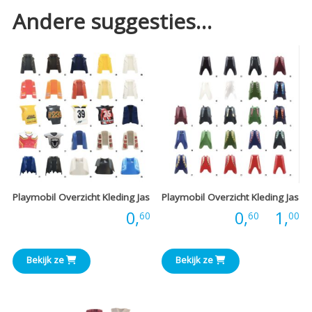
Andere suggesties…
Playmobil Overzicht Kleding Jas
Playmobil Overzicht Kleding Jas
P
Prijs:
0,
Prijs:
0,
-
1,
60
60
00
€
Bekijk ze
Bekijk ze
t
€