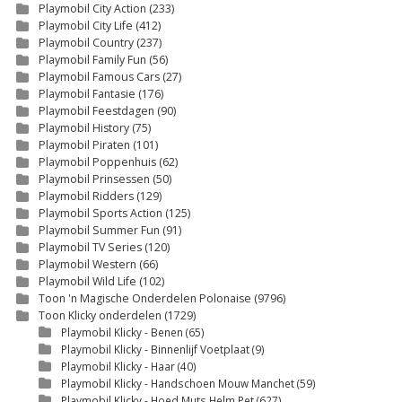
Playmobil City Action
(233)
Playmobil City Life
(412)
Playmobil Country
(237)
Playmobil Family Fun
(56)
Playmobil Famous Cars
(27)
Playmobil Fantasie
(176)
Playmobil Feestdagen
(90)
Playmobil History
(75)
Playmobil Piraten
(101)
Playmobil Poppenhuis
(62)
Playmobil Prinsessen
(50)
Playmobil Ridders
(129)
Playmobil Sports Action
(125)
Playmobil Summer Fun
(91)
Playmobil TV Series
(120)
Playmobil Western
(66)
Playmobil Wild Life
(102)
Toon 'n Magische Onderdelen Polonaise
(9796)
Toon Klicky onderdelen
(1729)
Playmobil Klicky - Benen
(65)
Playmobil Klicky - Binnenlijf Voetplaat
(9)
Playmobil Klicky - Haar
(40)
Playmobil Klicky - Handschoen Mouw Manchet
(59)
Playmobil Klicky - Hoed Muts Helm Pet
(627)