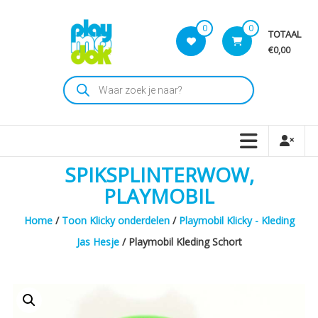
Skip
to
0
0
TOTAAL
content
€0,00
Playmodok
Producten
zoeken
Tweedehands
Playmobil
Speelgoed
en
SPIKSPLINTERWOW,
dromen
voor
PLAYMOBIL
iedereen
Home
/
Toon Klicky onderdelen
/
Playmobil Klicky - Kleding
Jas Hesje
/ Playmobil Kleding Schort