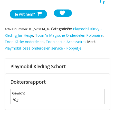
Playmobil
Je wilt hem?
Kleding
Schort
Categorieën:
Playmobil Klicky -
Artikelnummer:
05_520114_16
aantal
Kleding Jas Hesje
,
Toon 'n Magische Onderdelen Polonaise
,
Toon Klicky onderdelen
,
Toon sectie Accessoires
Merk:
Playmobil losse onderdelen service - Poppetje
Playmobil Kleding Schort
Doktersrapport
Gewicht
10 g