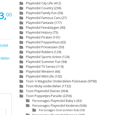
Playmobil City Life
(412)
Playmobil Country
(236)
3,
Playmobil Family Fun
(56)
00
Playmobil Famous Cars
(27)
Playmobil Fantasie
(177)
Playmobil Feestdagen
(90)
Playmobil History
(75)
Playmobil Piraten
(101)
Playmobil Poppenhuis
(63)
mobil
Playmobil Prinsessen
(50)
Playmobil Ridders
(129)
Playmobil Sports Action
(124)
rdelen
Playmobil Summer Fun
(94)
Playmobil TV Series
(119)
Playmobil Western
(66)
Playmobil Wild Life
(102)
Toon 'n Magische Onderdelen Polonaise
(9790)
Toon Klicky onderdelen
(1732)
Toon Playmobil Dieren
(934)
Toon Poppetjes Parade
(2256)
Personages Playmobil Baby's
(83)
Personages Playmobil Kinderen
(566)
Personages Overzichten Kids
(59)