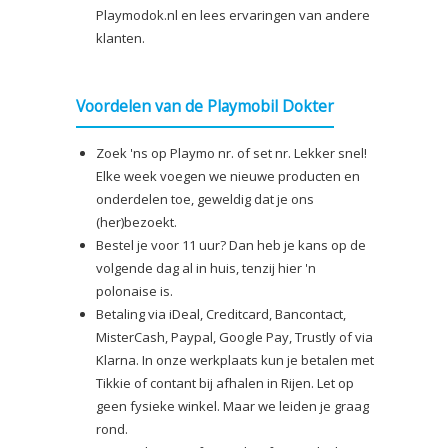
Playmodok.nl en lees ervaringen van andere
klanten.
Voordelen van de Playmobil Dokter
Zoek 'ns op Playmo nr. of set nr. Lekker snel!
Elke week voegen we nieuwe producten en
onderdelen toe, geweldig dat je ons
(her)bezoekt.
Bestel je voor 11 uur? Dan heb je kans op de
volgende dag al in huis, tenzij hier 'n
polonaise is.
Betaling via iDeal, Creditcard, Bancontact,
MisterCash, Paypal, Google Pay, Trustly of via
Klarna. In onze werkplaats kun je betalen met
Tikkie of contant bij afhalen in Rijen. Let op
geen fysieke winkel. Maar we leiden je graag
rond.