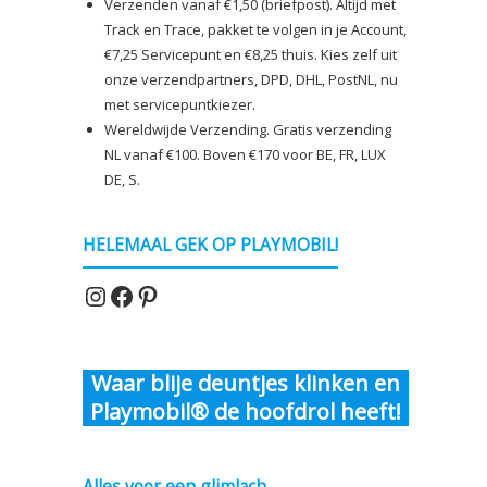
Verzenden vanaf €1,50 (briefpost). Altijd met
Track en Trace, pakket te volgen in je Account,
€7,25 Servicepunt en €8,25 thuis. Kies zelf uit
onze verzendpartners, DPD, DHL, PostNL, nu
met servicepuntkiezer.
Wereldwijde Verzending. Gratis verzending
NL vanaf €100. Boven €170 voor BE, FR, LUX
DE, S.
HELEMAAL GEK OP PLAYMOBIL!
Instagram
Facebook
Pinterest
Waar blije deuntjes klinken en
Playmobil® de hoofdrol heeft!
Alles voor een glimlach