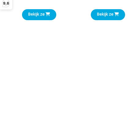
9,6
€1,00
Bekijk ze
Bekijk ze
tot
€3,00