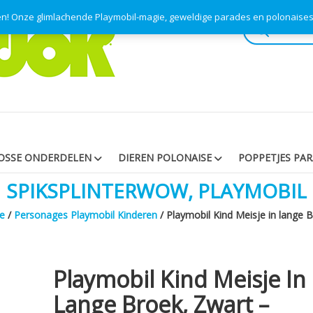
pen! Onze glimlachende Playmobil-magie, geweldige parades en polonaise
Producten
zoeken
OSSE ONDERDELEN
DIEREN POLONAISE
POPPETJES PA
SPIKSPLINTERWOW, PLAYMOBIL
e
/
Personages Playmobil Kinderen
/ Playmobil Kind Meisje in lange B
Playmobil Kind Meisje In
Lange Broek, Zwart –