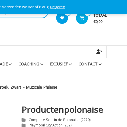
s! Verzenden we vanaf 6 aug.
Negeren
0
0
TOTAAL
€0,00
RADE
COACHING
EXCUSIEF
CONTACT
roek, Zwart – Muzicale Phileine
Productenpolonaise
Complete Sets in de Polonaise
(2270)
Playmobil City Action
(232)