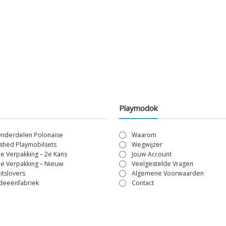
Playmodok
Onderdelen Polonaise
Waarom
shed Playmobilsets
Wegwijzer
le Verpakking – 2e Kans
Jouw Account
le Verpakking – Nieuw
Veelgestelde Vragen
itslovers
Algemene Voorwaarden
Ideeënfabriek
Contact