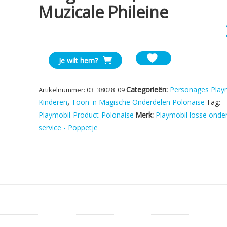
Muzicale Phileine
Playmobil
Je wilt hem?
Kind
Meisje
Categorieën:
Personages Play
Artikelnummer:
03_38028_09
in
Kinderen
,
Toon 'n Magische Onderdelen Polonaise
Tag:
lange
Playmobil-Product-Polonaise
Merk:
Playmobil losse onde
Broek,
Zwart
service - Poppetje
-
Muzicale
Phileine
aantal