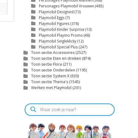
Personages Playmobil Mannen
(368)
Personages Playmobil Vrouwen
(485)
Playmobil Designed
(73)
Playmobil Eggs
(7)
Playmobil Figures
(378)
Playmobil Kinder Surprise
(10)
Playmobil Playmo Promo
(48)
Playmobil Singleklicky
(12)
Playmobil Special Plus
(247)
Toon sectie Accessoires
(2527)
Toon sectie Eten en drinken
(874)
Toon sectie Flora
(211)
Toon sectie Onderdelen
(1195)
Toon sectie System X
(630)
Toon sectie Thema's
(1545)
Werken met Playmobil
(201)
Producten
zoeken