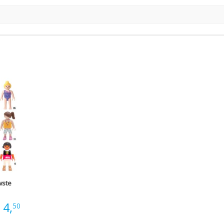
wste
Prijsklasse:
4,
50