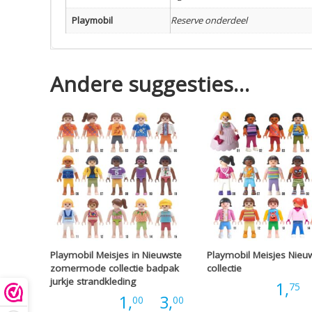
Playmobil
Reserve onderdeel
Andere suggesties…
Playmobil Meisjes in Nieuwste
Playmobil Meisjes Nieu
zomermode collectie badpak
collectie
jurkje strandkleding
Prijs:
1,
-
75
Prijsklasse:
Prijs:
1,
-
3,
00
00