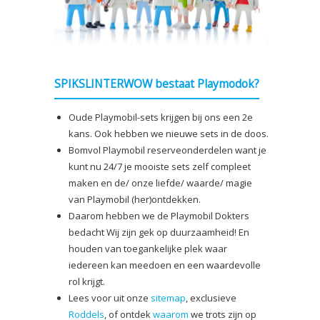
SPIKSLINTERWOW bestaat Playmodok?
Oude Playmobil-sets krijgen bij ons een 2e
kans. Ook hebben we nieuwe sets in de doos.
Bomvol Playmobil reserveonderdelen want je
kunt nu 24/7 je mooiste sets zelf compleet
maken en de/ onze liefde/ waarde/ magie
van Playmobil (her)ontdekken.
Daarom hebben we de Playmobil Dokters
bedacht Wij zijn gek op duurzaamheid! En
houden van toegankelijke plek waar
iedereen kan meedoen en een waardevolle
rol krijgt.
Lees voor uit onze
sitemap
, exclusieve
Roddels
, of ontdek
waarom
we trots zijn op